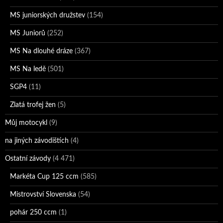
MS juniorských družstev
(154)
MS Juniorů
(252)
MS Na dlouhé dráze
(367)
MS Na ledě
(501)
SGP4
(11)
Zlatá trofej žen
(5)
Můj motocykl
(9)
na jiných závodištích
(4)
Ostatní závody
(4 471)
Markéta Cup 125 ccm
(585)
Mistrovství Slovenska
(54)
pohár 250 ccm
(1)