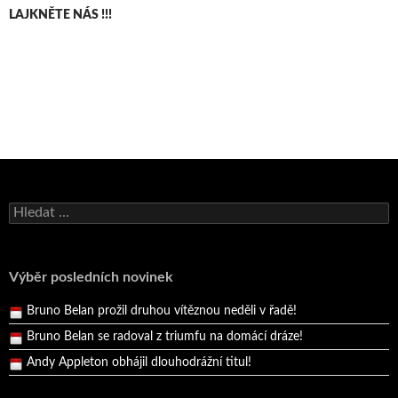
LAJKNĚTE NÁS !!!
Bruno Belan se radoval z triumfu na domácí dráze!
Vyhledávání
Andy Appleton obhájil dlouhodrážní titul!
Reprezentační dvojice brala český titul!
Pražský přebor neskrblil překvapeními!
Výběr posledních novinek
Bruno Belan prožil druhou vítěznou neděli v řadě!
Bruno Belan se radoval z triumfu na domácí dráze!
Andy Appleton obhájil dlouhodrážní titul!
Reprezentační dvojice brala český titul!