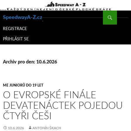
Hledat
SpeedwayA-Z.cz
PŘEJÍT
K
REGISTRACE
OBSAHU
PŘIHLÁSIT SE
WEBU
Archiv pro den: 10.6.2026
ME JUNIORŮ DO 19 LET
O EVROPSKÉ FINÁLE
DEVATENÁCTEK POJEDOU
ČTYŘI ČEŠI
10.6.2026
ANTONÍN ŠKACH