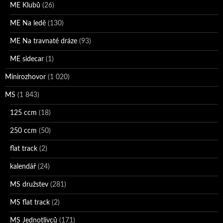
ME Klubů
(26)
ME Na ledě
(130)
ME Na travnaté dráze
(93)
ME sidecar
(1)
Minirozhovor
(1 020)
MS
(1 843)
125 ccm
(18)
250 ccm
(50)
flat track
(2)
kalendář
(24)
MS družstev
(281)
MS flat track
(2)
MS Jednotlivců
(171)