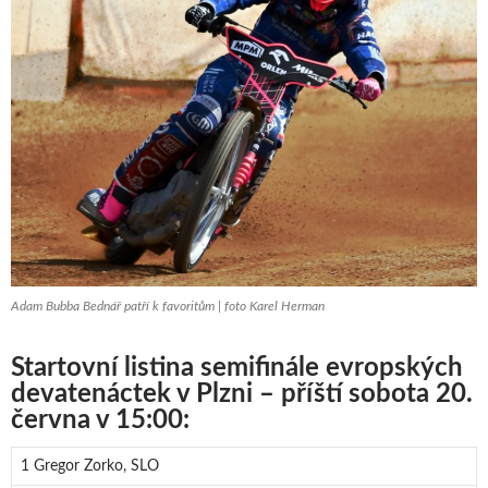
Adam Bubba Bednář patří k favoritům | foto Karel Herman
Startovní listina semifinále evropských
devatenáctek v Plzni – příští sobota 20.
června v 15:00:
1 Gregor Zorko, SLO