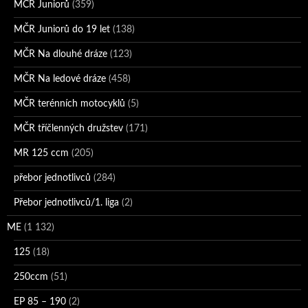
MČR Juniorů
(359)
MČR Juniorů do 19 let
(138)
MČR Na dlouhé dráze
(123)
MČR Na ledové dráze
(458)
MČR terénních motocyklů
(5)
MČR tříčlenných družstev
(171)
MR 125 ccm
(205)
přebor jednotlivců
(284)
Přebor jednotlivců/1. liga
(2)
ME
(1 132)
125
(18)
250ccm
(51)
EP 85 – 190
(2)