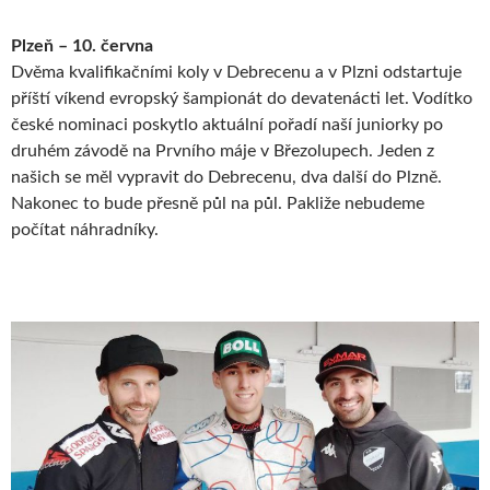
Plzeň – 10. června
Dvěma kvalifikačními koly v Debrecenu a v Plzni odstartuje
příští víkend evropský šampionát do devatenácti let. Vodítko
české nominaci poskytlo aktuální pořadí naší juniorky po
druhém závodě na Prvního máje v Březolupech. Jeden z
našich se měl vypravit do Debrecenu, dva další do Plzně.
Nakonec to bude přesně půl na půl. Pakliže nebudeme
počítat náhradníky.