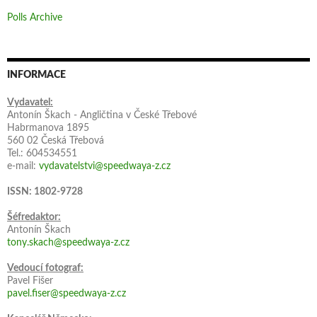
Polls Archive
INFORMACE
Vydavatel:
Antonín Škach - Angličtina v České Třebové
Habrmanova 1895
560 02 Česká Třebová
Tel.: 604534551
e-mail:
vydavatelstvi@speedwaya-z.cz
ISSN: 1802-9728
Šéfredaktor:
Antonín Škach
tony.skach@speedwaya-z.cz
Vedoucí fotograf:
Pavel Fišer
pavel.fiser@speedwaya-z.cz