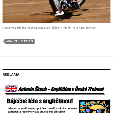
Adam Nejezchleba má před sebou další důležitý mítink | foto Karel Herman
2026 ME U19 PLZEŇ
REKLAMA