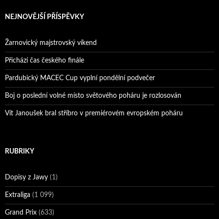
NEJNOVĚJŠÍ PŘÍSPĚVKY
Žarnovický majstrovský víkend
Přichází čas českého finále
Pardubický MACEC Cup vyplní pondělní podvečer
Boj o poslední volné místo světového poháru je rozlosován
Vít Janoušek bral stříbro v premiérovém evropském poháru
RUBRIKY
Dopisy z Jawy
(1)
Extraliga
(1 099)
Grand Prix
(633)