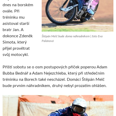
dnes na borském
ovále. Při
tréninku mu
asistoval starší
bratr Jan. A
dokonce Zdeněk
Štěpán Melč bude doma náhradníkem | foto Eva
Palánová
Simota, který
přijel provětrat
svůj motocykl.
Příští sobotu se o osm postupových příček poperou Adam
Bubba Bednář a Adam Nejezchleba, který při středečním
tréninku na Borech také nescházel. Domácí Štěpán Melč
bude prvním náhradníkem, druhý nebyl prozatím ohlášen.