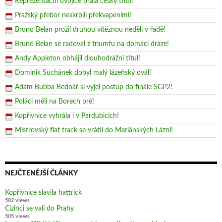
Reprezentační dvojice brala český titul!
Pražský přebor neskrblil překvapeními!
Bruno Belan prožil druhou vítěznou neděli v řadě!
Bruno Belan se radoval z triumfu na domácí dráze!
Andy Appleton obhájil dlouhodrážní titul!
Dominik Suchánek dobyl malý lázeňský ovál!
Adam Bubba Bednář si vyjel postup do finále SGP2!
Poláci měli na Borech pré!
Kopřivnice vyhrála i v Pardubicích!
Mistrovský flat track se vrátil do Mariánských Lázní!
NEJČTENĚJŠÍ ČLÁNKY
Kopřivnice slavila hattrick
582 views
Cizinci se valí do Prahy
505 views