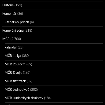
Historie
(191)
Komentář
(36)
Čtenářský příběh
(4)
Komerční zóna
(218)
MČR
(2 706)
kalendář
(23)
MČR 1. liga
(380)
MČR 250 ccm
(89)
MČR Dvojic
(167)
MČR flat track
(59)
MČR Jednotlivců
(282)
MČR Juniorských družstev
(184)