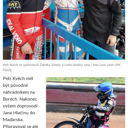
Petr Kvěch ve společnosti Zdeňka Simoty a svého brášky Jana | foto Leoš Jaren (PK
Plzeň).
Petr Kvěch měl
být původně
náhradníkem na
Borech. Nakonec
ovšem doprovodí
Jana Hlačinu do
Maďarska.
Připravoval se ale