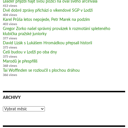
Leader přijíždí hájit svou pozici na ovál svého arcirivala
413 views
Dvě dobré zprávy přichází o víkendové SGP v Lodži
404 views
Karel Průša letos nepojede, Petr Marek na podzim
403 views
Gregor Zorko našel správný provázek k rozmotání spleteného
klubíčka pražské juniorky
377 views
David Lizák s Lukášem Hromádkou přepsali historii
375 views
Češi budou v Lodži po oba dny
375 views
Marodů je přespříliš
368 views
Tai Woffinden se rozloučil s plochou dráhou
366 views
ARCHIVY
Archivy