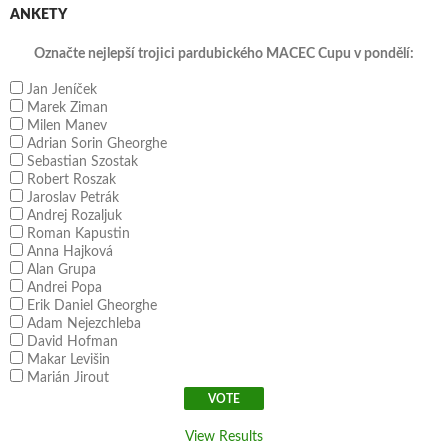
ANKETY
Označte nejlepší trojici pardubického MACEC Cupu v pondělí:
Jan Jeníček
Marek Ziman
Milen Manev
Adrian Sorin Gheorghe
Sebastian Szostak
Robert Roszak
Jaroslav Petrák
Andrej Rozaljuk
Roman Kapustin
Anna Hajková
Alan Grupa
Andrei Popa
Erik Daniel Gheorghe
Adam Nejezchleba
David Hofman
Makar Levišin
Marián Jirout
View Results