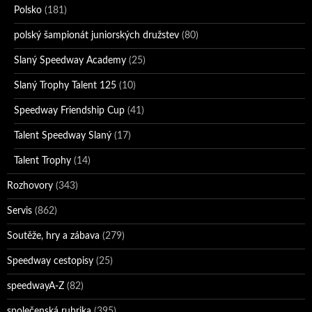
Polsko
(181)
polský šampionát juniorských družstev
(80)
Slaný Speedway Academy
(25)
Slaný Trophy Talent 125
(10)
Speedway Friendship Cup
(41)
Talent Speedway Slaný
(17)
Talent Trophy
(14)
Rozhovory
(343)
Servis
(862)
Soutěže, hry a zábava
(279)
Speedway cestopisy
(25)
speedwayA-Z
(82)
společenská rubrika
(395)