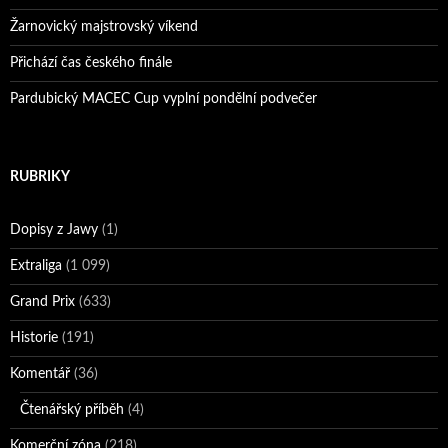
Žarnovický majstrovský víkend
Přichází čas českého finále
Pardubický MACEC Cup vyplní pondělní podvečer
RUBRIKY
Dopisy z Jawy
(1)
Extraliga
(1 099)
Grand Prix
(633)
Historie
(191)
Komentář
(36)
Čtenářský příběh
(4)
Komerční zóna
(218)