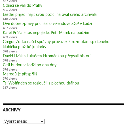
587 views
Cizinci se valí do Prahy
506 views
Leader přijíždí hájit svou pozici na ovál svého arcirivala
418 views
Dvě dobré zprávy přichází o víkendové SGP v Lodži
407 views
Karel Průša letos nepojede, Petr Marek na podzim
403 views
Gregor Zorko našel správný provázek k rozmotání spleteného
klubíčka pražské juniorky
378 views
David Lizák s Lukášem Hromádkou přepsali historii
378 views
Češi budou v Lodži po oba dny
376 views
Marodů je přespříliš
370 views
Tai Woffinden se rozloučil s plochou dráhou
367 views
ARCHIVY
Archivy