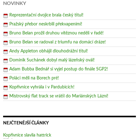
NOVINKY
Reprezentační dvojice brala český titul!
Pražský přebor neskrblil překvapeními!
Bruno Belan prožil druhou vítěznou neděli v řadě!
Bruno Belan se radoval z triumfu na domácí dráze!
Andy Appleton obhájil dlouhodrážní titul!
Dominik Suchánek dobyl malý lázeňský ovál!
Adam Bubba Bednář si vyjel postup do finále SGP2!
Poláci měli na Borech pré!
Kopřivnice vyhrála i v Pardubicích!
Mistrovský flat track se vrátil do Mariánských Lázní!
NEJČTENĚJŠÍ ČLÁNKY
Kopřivnice slavila hattrick