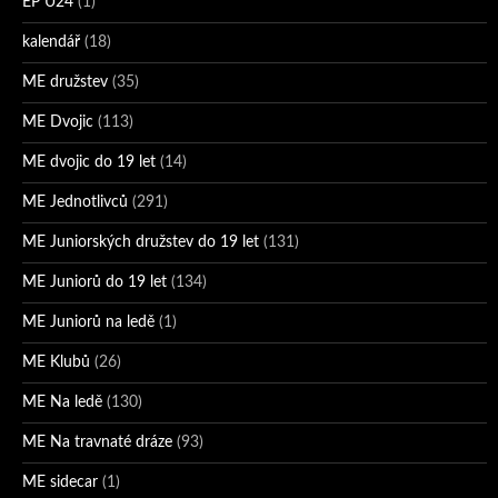
EP U24
(1)
kalendář
(18)
ME družstev
(35)
ME Dvojic
(113)
ME dvojic do 19 let
(14)
ME Jednotlivců
(291)
ME Juniorských družstev do 19 let
(131)
ME Juniorů do 19 let
(134)
ME Juniorů na ledě
(1)
ME Klubů
(26)
ME Na ledě
(130)
ME Na travnaté dráze
(93)
ME sidecar
(1)