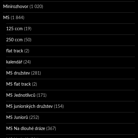
Minirozhovor
(1 020)
MS
(1 844)
125 ccm
(19)
250 ccm
(50)
flat track
(2)
kalendář
(24)
MS družstev
(281)
MS flat track
(2)
MS Jednotlivců
(171)
MS juniorských družstev
(154)
MS Juniorů
(252)
MS Na dlouhé dráze
(367)