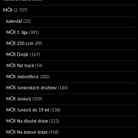
MČR
(2 707)
kalendář
(23)
MČR 1. liga
(381)
MČR 250 ccm
(89)
MČR Dvojic
(167)
MČR flat track
(59)
MČR Jednotlivců
(282)
MČR Juniorských družstev
(184)
MČR Juniorů
(359)
MČR Juniorů do 19 let
(138)
MČR Na dlouhé dráze
(123)
MČR Na ledové dráze
(458)