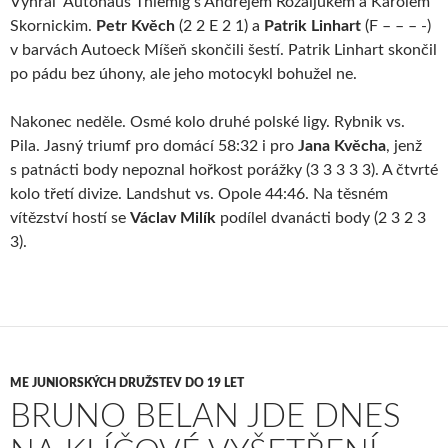
Vyhrál Autohaus Thiemig s Andrejem Rozaljukem a Karolem
Skornickim.
Petr Kvěch
(2 2 E 2 1) a
Patrik Linhart
(F – – – -)
v barvách Autoeck Míšeň skončili šestí. Patrik Linhart skončil
po pádu bez úhony, ale jeho motocykl bohužel ne.
Nakonec neděle. Osmé kolo druhé polské ligy. Rybnik vs.
Pila. Jasný triumf pro domácí 58:32 i pro
Jana Kvěcha
, jenž
s patnácti body nepoznal hořkost porážky (3 3 3 3 3). A čtvrté
kolo třetí divize. Landshut vs. Opole 44:46. Na těsném
vítězství hostí se
Václav Milík
podílel dvanácti body (2 3 2 3
3).
ME JUNIORSKÝCH DRUŽSTEV DO 19 LET
BRUNO BELAN JDE DNES