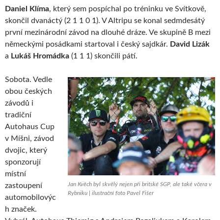
Daniel Klíma
, který sem pospíchal po tréninku ve Svítkově,
skončil dvanáctý (2 1 1 0 1). V Altripu se konal sedmdesátý
první mezinárodní závod na dlouhé dráze. Ve skupině B mezi
německými posádkami startoval i český sajdkár.
David Lizák
a
Lukáš Hromádka
(1 1 1) skončili pátí.
Sobota. Vedle
obou českých
závodů i
tradiční
Autohaus Cup
v Míšni, závod
dvojic, který
sponzorují
místní
Jan Kvěch byl skvělý nejen při britské SGP, ale také včera v
zastoupení
Rybniku | ilustrační foto Pavel Fišer
automobilovýc
h značek.