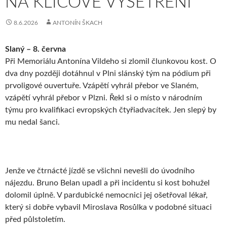
NA KLÍČOVÉ VYŠETŘENÍ
8.6.2026
ANTONÍN ŠKACH
Slaný – 8. června
Při Memoriálu Antonína Vildeho si zlomil člunkovou kost. O
dva dny později dotáhnul v Plni slánský tým na pódium při
prvoligové ouvertuře. Vzápětí vyhrál přebor ve Slaném,
vzápětí vyhrál přebor v Plzni. Řekl si o místo v národním
týmu pro kvalifikaci evropských čtyřiadvacítek. Jen slepý by
mu nedal šanci.
Jenže ve čtrnácté jízdě se všichni nevešli do úvodního
nájezdu. Bruno Belan upadl a při incidentu si kost bohužel
dolomil úplně. V pardubické nemocnici jej ošetřoval lékař,
který si dobře vybavil Miroslava Rosůlka v podobné situaci
před půlstoletím.