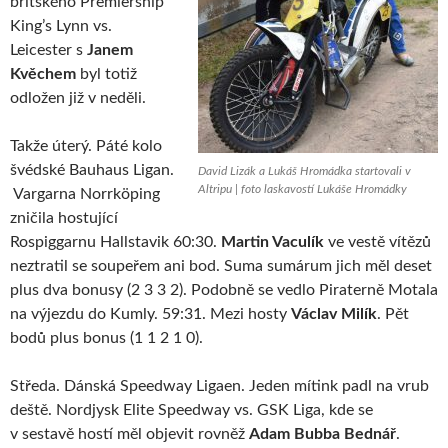
britského Premiership
King’s Lynn vs.
Leicester s
Janem
Kvěchem
byl totiž
odložen již v neděli.
Takže úterý. Páté kolo
švédské Bauhaus Ligan.
David Lizák a Lukáš Hromádka startovali v
Altripu | foto laskavostí Lukáše Hromádky
Vargarna Norrköping
zničila hostující
Rospiggarnu Hallstavik 60:30.
Martin Vaculík
ve vestě vítězů
neztratil se soupeřem ani bod. Suma sumárum jich měl deset
plus dva bonusy (2 3 3 2). Podobně se vedlo Piraterně Motala
na výjezdu do Kumly. 59:31. Mezi hosty
Václav Milík
. Pět
bodů plus bonus (1 1 2 1 0).
Středa. Dánská Speedway Ligaen. Jeden mítink padl na vrub
deště. Nordjysk Elite Speedway vs. GSK Liga, kde se
v sestavě hostí měl objevit rovněž
Adam Bubba Bednář
.