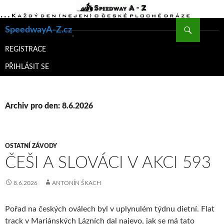
Hledat
SpeedwayA-Z.cz
PŘEJÍT
K
REGISTRACE
OBSAHU
PŘIHLÁSIT SE
WEBU
Archiv pro den: 8.6.2026
OSTATNÍ ZÁVODY
ČEŠI A SLOVÁCI V AKCI 593
8.6.2026
ANTONÍN ŠKACH
Pořad na českých oválech byl v uplynulém týdnu dietní. Flat
track v Mariánských Lázních dal najevo, jak se má tato