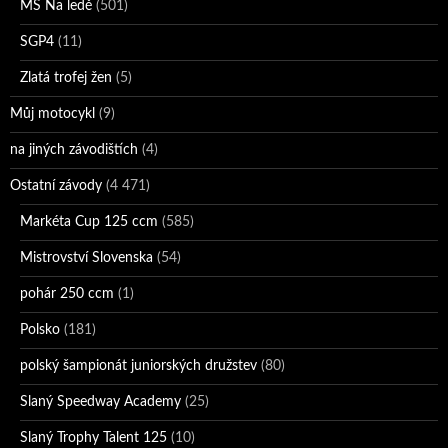
MS Na ledě
(501)
SGP4
(11)
Zlatá trofej žen
(5)
Můj motocykl
(9)
na jiných závodištích
(4)
Ostatní závody
(4 471)
Markéta Cup 125 ccm
(585)
Mistrovství Slovenska
(54)
pohár 250 ccm
(1)
Polsko
(181)
polský šampionát juniorských družstev
(80)
Slaný Speedway Academy
(25)
Slaný Trophy Talent 125
(10)