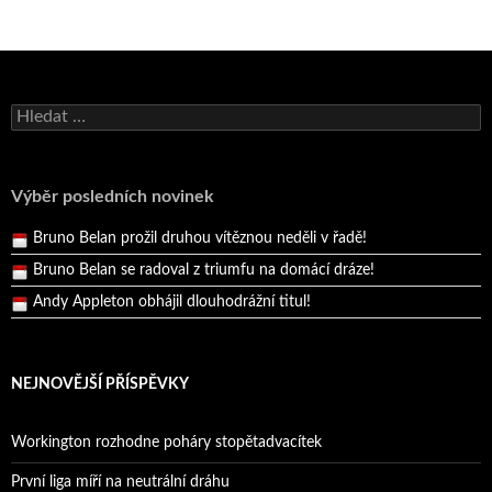
Bruno Belan se radoval z triumfu na domácí dráze!
Vyhledávání
Andy Appleton obhájil dlouhodrážní titul!
Reprezentační dvojice brala český titul!
Pražský přebor neskrblil překvapeními!
Výběr posledních novinek
Bruno Belan prožil druhou vítěznou neděli v řadě!
Bruno Belan se radoval z triumfu na domácí dráze!
Andy Appleton obhájil dlouhodrážní titul!
Reprezentační dvojice brala český titul!
NEJNOVĚJŠÍ PŘÍSPĚVKY
Workington rozhodne poháry stopětadvacítek
První liga míří na neutrální dráhu