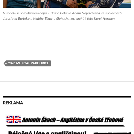
V sobotu v pardubickém depu – Bruno Belan a Adam Nejezchleba ve společnosti
Jaroslava Barteka a Matěje Tůmy v úlohách mechaniků | foto Karel Herman
2026 ME U24T PARDUBICE
REKLAMA