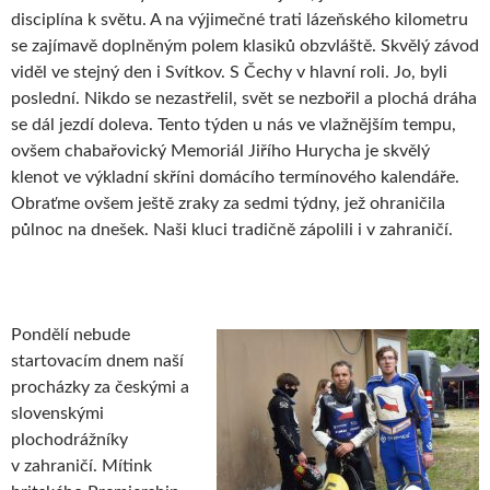
disciplína k světu. A na výjimečné trati lázeňského kilometru
se zajímavě doplněným polem klasiků obzvláště. Skvělý závod
viděl ve stejný den i Svítkov. S Čechy v hlavní roli. Jo, byli
poslední. Nikdo se nezastřelil, svět se nezbořil a plochá dráha
se dál jezdí doleva. Tento týden u nás ve vlažnějším tempu,
ovšem chabařovický Memoriál Jiřího Hurycha je skvělý
klenot ve výkladní skříni domácího termínového kalendáře.
Obraťme ovšem ještě zraky za sedmi týdny, jež ohraničila
půlnoc na dnešek. Naši kluci tradičně zápolili i v zahraničí.
Pondělí nebude
startovacím dnem naší
procházky za českými a
slovenskými
plochodrážníky
v zahraničí. Mítink