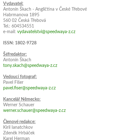
Vydavatel:
Antonín Škach - Angličtina v České Třebové
Habrmanova 1895
560 02 Česká Třebová
Tel.: 604534551
e-mail:
vydavatelstvi@speedwaya-z.cz
ISSN: 1802-9728
Šéfredaktor:
Antonín Škach
tony.skach@speedwaya-z.cz
Vedoucí fotograf:
Pavel Fišer
pavel.fiser@speedwaya-z.cz
Kancelář Německo:
Werner Schauer
werner.schauer@speedwaya-z.cz
Členové redakce:
Kiril Ianatchkov
Zdeněk Hrbáček
Karel Herman