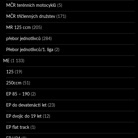
MČR terénních motocyklů
(5)
MČR tříčlenných družstev
(171)
MR 125 ccm
(205)
přebor jednotlivců
(284)
Přebor jednotlivců/1. liga
(2)
ME
(1 133)
125
(19)
250ccm
(51)
EP 85 – 190
(2)
EP do devatenácti let
(23)
EP dvojic do 19 let
(12)
EP flat track
(1)