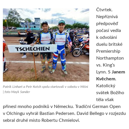
Čtvrtek.
Nepříznivá
předpověď
počasí vedla
k odvolání
duelu britské
Premiership
Northampton
vs. King’s
Lynn. S
Janem
Kvěchem
.
Katolický
Patrik Linhart a Petr Kvěch spolu startovali v sobotu v Míšni
| foto Mayk Sander
svátek Božího
těla však
přinesl mnoho podniků v Německu. Tradiční German Open
v Olchingu vyhrál Bastian Pedersen. David Bellego v rozjezdu
sebral druhé místo Robertu Chmielovi.