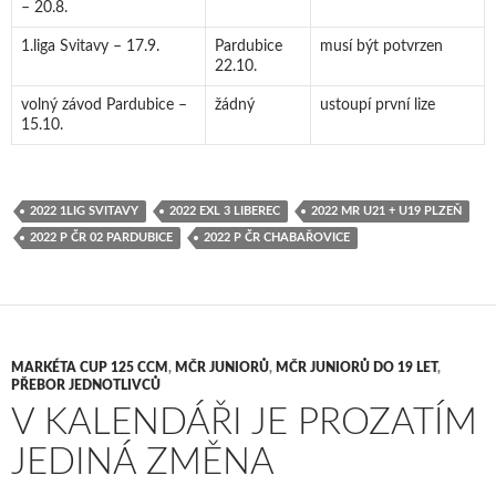
– 20.8.
1.liga Svitavy – 17.9.
Pardubice
musí být potvrzen
22.10.
volný závod Pardubice –
žádný
ustoupí první lize
15.10.
2022 1LIG SVITAVY
2022 EXL 3 LIBEREC
2022 MR U21 + U19 PLZEŇ
2022 P ČR 02 PARDUBICE
2022 P ČR CHABAŘOVICE
MARKÉTA CUP 125 CCM
,
MČR JUNIORŮ
,
MČR JUNIORŮ DO 19 LET
,
PŘEBOR JEDNOTLIVCŮ
V KALENDÁŘI JE PROZATÍM
JEDINÁ ZMĚNA