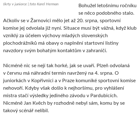
škrty v juniorce | foto Karel Herman
Bohužel letošnímu ročníku
se něco podobného stalo.
Ačkoliv se v Žarnovici mělo jet až 20. srpna, sportovní
komise jej odvolala již nyní. Situace musí být vážná, když klub
vzniklý za účelem výchovy mladých slovenských
plochodrážníků má obavy o naplnění startovní listiny
navzdory svým bohatým kontaktům v zahraničí.
Nicméně nic se nejí tak horké, jak se uvaří. Plzeň odvolaná
v červnu má náhradní termín navržený na 4. srpna. O
juniorkách v Kopřivnici a v Praze komuniké sportovní komise
nehovoří. Kdyby však došlo k nejhoršímu, pro vyhlášení
mistra stačí výsledky jediného závodu v Pardubicích.
Nicméně Jan Kvěch by rozhodně nebyl sám, komu by se
takový scénář nelíbil.