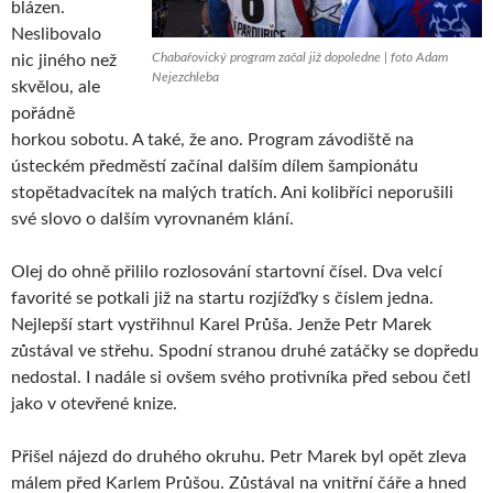
blázen.
Neslibovalo
Chabařovický program začal již dopoledne | foto Adam
nic jiného než
Nejezchleba
skvělou, ale
pořádně
horkou sobotu. A také, že ano. Program závodiště na
ústeckém předměstí začínal dalším dílem šampionátu
stopětadvacítek na malých tratích. Ani kolibříci neporušili
své slovo o dalším vyrovnaném klání.
Olej do ohně přililo rozlosování startovní čísel. Dva velcí
favorité se potkali již na startu rozjížďky s číslem jedna.
Nejlepší start vystřihnul Karel Průša. Jenže Petr Marek
zůstával ve střehu. Spodní stranou druhé zatáčky se dopředu
nedostal. I nadále si ovšem svého protivníka před sebou četl
jako v otevřené knize.
Přišel nájezd do druhého okruhu. Petr Marek byl opět zleva
málem před Karlem Průšou. Zůstával na vnitřní čáře a hned