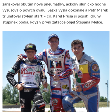
zariskoval obutím nové pneumatiky, ačkoliv sluníčko hodně
vysušovalo povrch oválu. Sázka vyšla dokonale a Petr Marek
triumfoval stylem start – cíl. Karel Průša si pojistil druhý
stupínek pódia, když v první zatáčce objel Štěpána Melče.