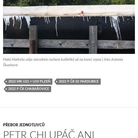
Malá Markéta ožije závodním ruchem kolibříků až na konci srpna | foto Antonie
Škachová
2022 MR U21 + U19 PLZEŇ
2022 P ČR 02 PARDUBICE
2022 P ČR CHABAŘOVICE
PŘEBOR JEDNOTLIVCŮ
PETR CHLUPÁČ ANI