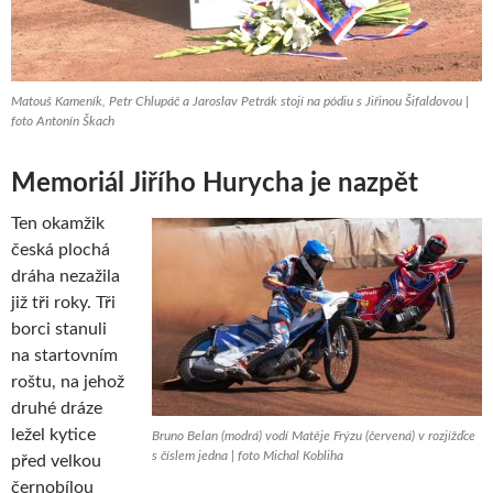
Matouš Kameník, Petr Chlupáč a Jaroslav Petrák stojí na pódiu s Jiřinou Šifaldovou |
foto Antonín Škach
Memoriál Jiřího Hurycha je nazpět
Ten okamžik
česká plochá
dráha nezažila
již tři roky. Tři
borci stanuli
na startovním
roštu, na jehož
druhé dráze
ležel kytice
Bruno Belan (modrá) vodí Matěje Frýzu (červená) v rozjížďce
s číslem jedna | foto Michal Kobliha
před velkou
černobílou