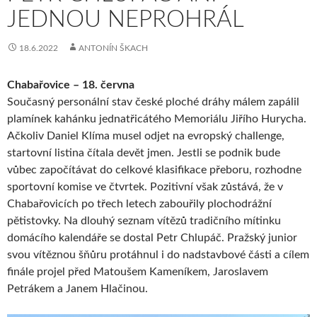
JEDNOU NEPROHRÁL
18.6.2022
ANTONÍN ŠKACH
Chabařovice – 18. června
Současný personální stav české ploché dráhy málem zapálil
plamínek kahánku jednatřicátého Memoriálu Jiřího Hurycha.
Ačkoliv Daniel Klíma musel odjet na evropský challenge,
startovní listina čítala devět jmen. Jestli se podnik bude
vůbec započítávat do celkové klasifikace přeboru, rozhodne
sportovní komise ve čtvrtek. Pozitivní však zůstává, že v
Chabařovicích po třech letech zabouřily plochodrážní
pětistovky. Na dlouhý seznam vítězů tradičního mítinku
domácího kalendáře se dostal Petr Chlupáč. Pražský junior
svou vítěznou šňůru protáhnul i do nadstavbové části a cílem
finále projel před Matoušem Kameníkem, Jaroslavem
Petrákem a Janem Hlačinou.