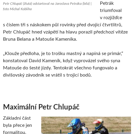
Petrák
Petr Chlupáč (žlutá) odstartoval na Jaroslava Petráka (bílá) |
foto Michal Kobliha
triumfoval
v rozjížďce
s číslem tři s náskokem půl rovinky před dvojicí čtvrtlitrů,
Petr Chlupáč hned vzápětí ha hlavu porazil předchozí vítěze
Bruna Belana a Matouše Kameníka.
„Klouže předloha, je to trošku mastný a napíná se primár,“
konstatoval David Kameník, když vyprovázel svého syna
Matouše do šesté jízdy. Tentokrát všechno fungovalo a
divišovský závodník se vrátil s trojicí bodů.
Maximální Petr Chlupáč
Základní část
byla přece jen
formalitou.