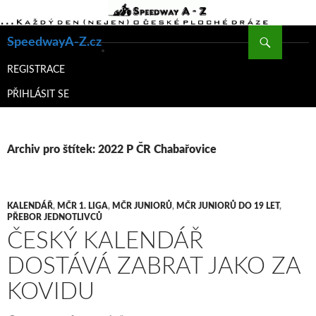
Hledat
SpeedwayA-Z.cz
PŘEJÍT
K
REGISTRACE
OBSAHU
PŘIHLÁSIT SE
WEBU
Archiv pro štítek: 2022 P ČR Chabařovice
KALENDÁŘ
,
MČR 1. LIGA
,
MČR JUNIORŮ
,
MČR JUNIORŮ DO 19 LET
,
PŘEBOR JEDNOTLIVCŮ
ČESKÝ KALENDÁŘ
DOSTÁVÁ ZABRAT JAKO ZA
KOVIDU