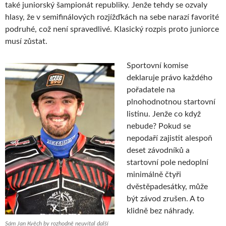
také juniorský šampionát republiky. Jenže tehdy se ozvaly
hlasy, že v semifinálových rozjížďkách na sebe narazí favorité
podruhé, což není spravedlivé. Klasický rozpis proto juniorce
musí zůstat.
Sportovní komise
deklaruje právo každého
pořadatele na
plnohodnotnou startovní
listinu. Jenže co když
nebude? Pokud se
nepodaří zajistit alespoň
deset závodníků a
startovní pole nedoplní
minimálně čtyři
dvěstěpadesátky, může
být závod zrušen. A to
klidně bez náhrady.
Sám Jan Kvěch by rozhodně neuvítal další