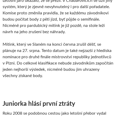
Letošní jaro ukázalo, že se přežil. V Chabařovicích se užil jiný
systém, který je zjevně nevyhnutelný i pro další pořadatele.
Komise proto změnila pravidla, že se každému závodníkovi
budou počítat body z pěti jízd, byť půjde o semifinále.
Nicméně pro pardubický mítink je již pozdě, na stole leží
návrh na jeho zrušení bez náhrady.
Mítink, který ve Slaném na konci června zrušil déšť, se
plánuje na 27. srpna. Tento datum je také nejzazší z hlediska
nominace pro druhé finále mistrovství republiky jednotlivců
v Plzni. Do celkové klasifikace nebude závodníkům započítán
jeden nejhorší výsledek, nicméně budou jim uhrazeny
všechny získané body.
Juniorka hlásí první ztráty
Roku 2008 se podobnou cestou jako letošní přebor vydal