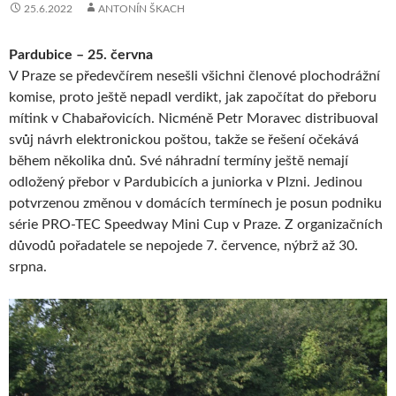
25.6.2022
ANTONÍN ŠKACH
Pardubice – 25. června
V Praze se předevčírem nesešli všichni členové plochodrážní
komise, proto ještě nepadl verdikt, jak započítat do přeboru
mítink v Chabařovicích. Nicméně Petr Moravec distribuoval
svůj návrh elektronickou poštou, takže se řešení očekává
během několika dnů. Své náhradní termíny ještě nemají
odložený přebor v Pardubicích a juniorka v Plzni. Jedinou
potvrzenou změnou v domácích termínech je posun podniku
série PRO-TEC Speedway Mini Cup v Praze. Z organizačních
důvodů pořadatele se nepojede 7. července, nýbrž až 30.
srpna.