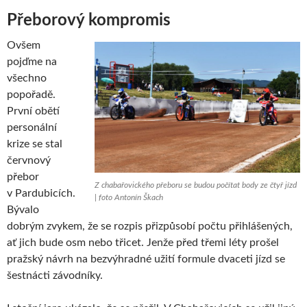
Přeborový kompromis
Ovšem
pojďme na
všechno
popořadě.
První obětí
personální
krize se stal
červnový
přebor
Z chabařovického přeboru se budou počítat body ze čtyř jízd
v Pardubicích.
| foto Antonín Škach
Bývalo
dobrým zvykem, že se rozpis přizpůsobí počtu přihlášených,
ať jich bude osm nebo třicet. Jenže před třemi léty prošel
pražský návrh na bezvýhradné užití formule dvaceti jízd se
šestnácti závodníky.