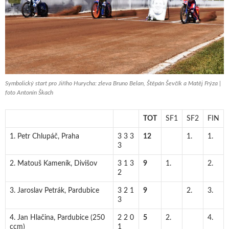
Symbolický start pro Jiřího Hurycha: zleva Bruno Belan, Štěpán Ševčík a Matěj Frýza |
foto Antonín Škach
TOT
SF1
SF2
FIN
1. Petr Chlupáč, Praha
3 3 3
12
1.
1.
3
2. Matouš Kameník, Divišov
3 1 3
9
1.
2.
2
3. Jaroslav Petrák, Pardubice
3 2 1
9
2.
3.
3
4. Jan Hlačina, Pardubice (250
2 2 0
5
2.
4.
ccm)
1