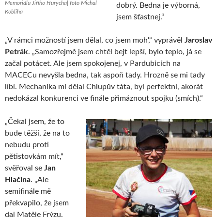
Memoriálu Jiřího Hurycha| foto Michal
dobrý. Bedna je výborná,
Kobliha
jsem šťastnej.“
„V rámci možností jsem dělal, co jsem moh‘,“ vyprávěl
Jaroslav
Petrák
. „Samozřejmě jsem chtěl bejt lepší, bylo teplo, já se
začal potácet. Ale jsem spokojenej, v Pardubicích na
MACECu nevyšla bedna, tak aspoň tady. Hrozně se mi tady
líbí. Mechanika mi dělal Chlupův táta, byl perfektní, akorát
nedokázal konkurenci ve finále přimáznout spojku (smích).“
„Čekal jsem, že to
bude těžší, že na to
nebudu proti
pětistovkám mít,“
svěřoval se
Jan
Hlačina
. „Ale
semifinále mě
překvapilo, že jsem
dal Matěje Frýzu.