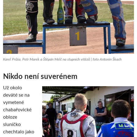
Karel Průša, Petr Marek a Štěpán Melč na stupních vítězů | foto Antonín Škach
Nikdo není suverénem
Už okolo
deváté se na
vymetené
chabařovické
obloze
sluníčko
chechtalo jako