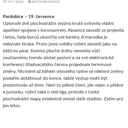
19.7.2022
ANTONÍN ŠKACH
Pardubice – 19. července
Uplynulé dvě plochodrážní sezóny krutě ovlivnila vládní
opatření spojená s koronavirem. Absence závodů se projevila
i letos, řada borců ukončila své kariéry. A marodka je
nebývale široká. Proto jsme svědky rušení závodů jako na
běžícím páse. Komise ploché dráhy nemohla vůči
současnému trendu zůstat pasivní a na své elektronické
konferenci třiadvacátého června projednala termínové
změny. Nicméně až během minulého týdne se některé změny
podařilo dotáhnout do konce, takže výstup mohl být
prezentován až dnes. Není to pěkné čtení, jde nejen o přebor
a juniorku, nýbrž také o obě ligy, protože z české
plochodrážní mapy evidentně zmizel další stadión. Zatím prý
jen letos.