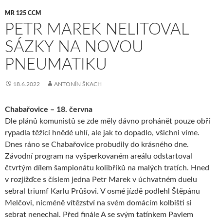
MR 125 CCM
PETR MAREK NELITOVAL
SÁZKY NA NOVOU
PNEUMATIKU
18.6.2022
ANTONÍN ŠKACH
Chabařovice – 18. června
Dle plánů komunistů se zde měly dávno prohánět pouze obří
rypadla těžící hnědé uhlí, ale jak to dopadlo, všichni víme.
Dnes ráno se Chabařovice probudily do krásného dne.
Závodní program na vyšperkovaném areálu odstartoval
čtvrtým dílem šampionátu kolibříků na malých tratích. Hned
v rozjížďce s číslem jedna Petr Marek v úchvatném duelu
sebral triumf Karlu Průšovi. V osmé jízdě podlehl Štěpánu
Melčovi, nicméně vítězství na svém domácím kolbišti si
sebrat nenechal. Před finále A se svým tatínkem Pavlem