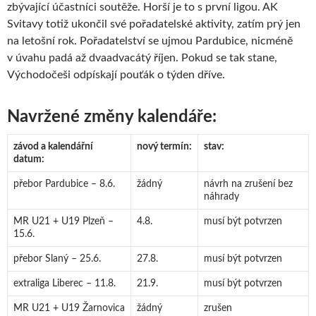
zbývající účastníci soutěže. Horší je to s první ligou. AK
Svitavy totiž ukončil své pořadatelské aktivity, zatím prý jen
na letošní rok. Pořadatelství se ujmou Pardubice, nicméně
v úvahu padá až dvaadvacátý říjen. Pokud se tak stane,
Východočeši odpískají pouťák o týden dříve.
Navržené změny kalendáře:
závod a kalendářní
nový termín:
stav:
datum:
přebor Pardubice – 8.6.
žádný
návrh na zrušení bez
náhrady
MR U21 + U19 Plzeň –
4.8.
musí být potvrzen
15.6.
přebor Slaný – 25.6.
27.8.
musí být potvrzen
extraliga Liberec – 11.8.
21.9.
musí být potvrzen
MR U21 + U19 Žarnovica
žádný
zrušen