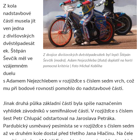
Z kola
nadstavbové
části musela jít
ven jedna
z divišovských
dvěstěpadesát
ek. Štěpán
Z dvojice divišovských dvěstěpadesátek byl lepčí Štěpán
Ševčík měl ve
Ševčík (modrá), Adam Nejezchleba (žlutá) doplatil na horší
vzájemném
pomocná kritéria | Foto Michal Kobliha
duelu
s Adamem Nejezchlebem v rozjížďce s číslem sedm vrch, což
mu při bodové rovnosti pomohlo do nadstavbové části.
Jinak druhá půlka základní části byla spíše naznačením
vyhlídek závodníků v semifinálové části. V rozjížďce s číslem
šest Petr Chlupáč odstartoval na Jaroslava Petráka.
Pardubický usměvavý pesimista se v rozjížďce s číslem sedm
až ve druhém kole dostal před třetího Jana Hlačinu. Na čele