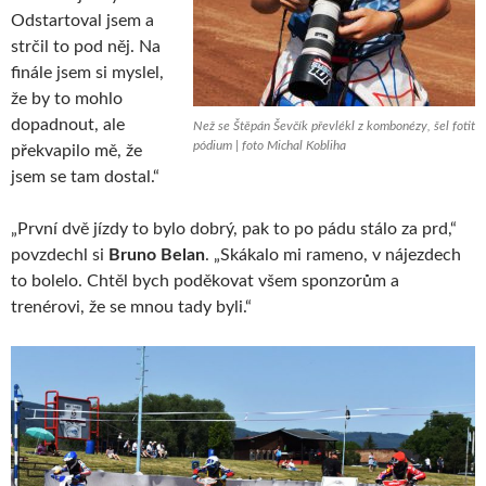
Odstartoval jsem a
strčil to pod něj. Na
finále jsem si myslel,
že by to mohlo
dopadnout, ale
Než se Štěpán Ševčík převlékl z kombonézy, šel fotit
pódium | foto Michal Kobliha
překvapilo mě, že
jsem se tam dostal.“
„První dvě jízdy to bylo dobrý, pak to po pádu stálo za prd,“
povzdechl si
Bruno Belan
. „Skákalo mi rameno, v nájezdech
to bolelo. Chtěl bych poděkovat všem sponzorům a
trenérovi, že se mnou tady byli.“