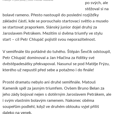
po svých, ale
stěžoval si na
bolavé rameno. Přesto nastoupil do poslední rozjížďky
základní části, kde se porouchalo startovací světlo a muselo
se startovat praporkem. Slánský junior dojel druhý za
Jaroslavem Petrákem. Mezitím si dvěma triumfy ve stylu
start – cíl Petr Chlupáč pojistil svou neporazitelnost.
V semifinále šlo pořádně do tuhého. Štěpán Ševčík odstoupil,
Petr Chlupáč dominoval a Jan Hlačina za řidítky své
dvěstěpadesátky překvapoval. Nasunul se pod Matěje Frýzu,
kterého už nepustil před sebe a potažmo i do finále!
Prosté dramatu nebylo ani druhé semifinále. Matouš
Kameník spěl za jasným triumfem. Ovšem Bruno Belan za
jeho zády bojoval nejen s dotěrným Jaroslavem Petrákem, ale
i svým vlastním bolavým ramenem. Nakonec oběma
soupeřům podlehl, když ve druhém oblouku vyjel příliš
daleko na venek.