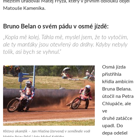
mezitím úřadoval Matěj Frýza, který v prvním oblouku objel
Matouše Kameníka.
Bruno Belan o svém pádu v osmé jízdě:
„Kopla mě kolej. Táhla mě, myslel jsem, že to vytočím,
ale ty manťáky jsou otevřený do dráhy. Kdyby nebyly
tolik, asi bych se vyhnul.“
Osmá jízda
přistřihla
křídla ambicím
Bruna Belana.
útočil na Petra
Chlupáče, ale
ve
druhé zatáčce
upadl. Do
Klíčový okamžik – Jan Hlačina (červená) v semifinále vodí
depa odešel
Matěje Frýzu (bílá) | foto Michal Kobláha