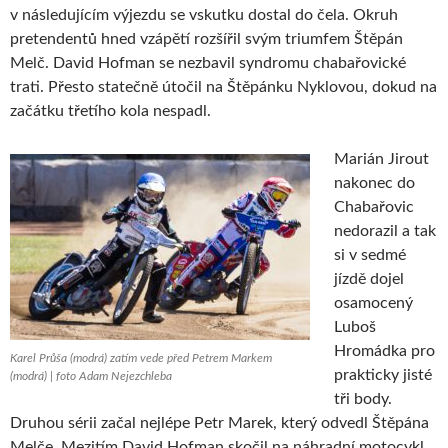
v následujícím výjezdu se vskutku dostal do čela. Okruh
pretendentů hned vzápětí rozšířil svým triumfem Štěpán
Melč. David Hofman se nezbavil syndromu chabařovické
trati. Přesto statečně útočil na Štěpánku Nyklovou, dokud na
začátku třetího kola nespadl.
Marián Jirout
nakonec do
Chabařovic
nedorazil a tak
si v sedmé
jízdě dojel
osamocený
Luboš
Hromádka pro
Karel Průša (modrá) zatím vede před Petrem Markem
prakticky jisté
(modrá) | foto Adam Nejezchleba
tři body.
Druhou sérii začal nejlépe Petr Marek, který odvedl Štěpána
Melče. Mezitím David Hofman skočil na náhradní motocykl