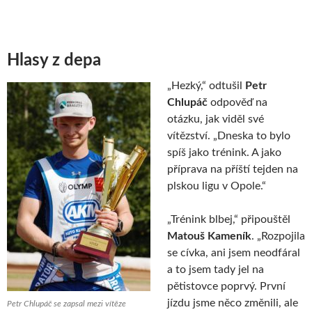
Hlasy z depa
„Hezký,“ odtušil
Petr
Chlupáč
odpověď na
otázku, jak viděl své
vítězství. „Dneska to bylo
spíš jako trénink. A jako
příprava na příští tejden na
plskou ligu v Opole.“
„Trénink blbej,“ připouštěl
Matouš Kameník
. „Rozpojila
se cívka, ani jsem neodfáral
a to jsem tady jel na
pětistovce poprvý. První
jízdu jsme něco změnili, ale
Petr Chlupáč se zapsal mezi vítěze