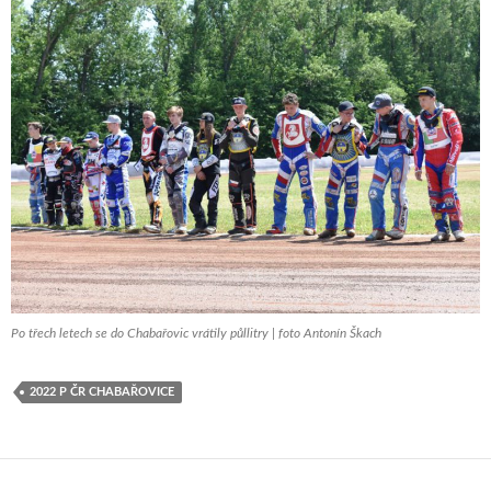
Po třech letech se do Chabařovic vrátily půllitry | foto Antonín Škach
2022 P ČR CHABAŘOVICE