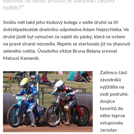
startovat na světlo, protože se startovací zařízení
rozbilo?!“
Smůlu měl také jeho klubový kolega v sedle druhé za tří
dvěstěpadesátek dnešního odpoledne Adam Nejezchleba. Ve
druhé jízdě byl vyloučen za najetí do pásky, která se ovšem
na pravé straně nezvedla. Repete se startovalo již na zhasnutí
zeleného světla. Úvodního vítěze Bruna Belana srovnal
Matouš Kameník.
Zatímco část
závodníků
vyjížděla na
ovál podruhé,
dvojice
favoritů do
něho teprve
vstupovala.
Jaroslav