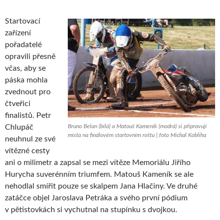
Startovací
zařízení
pořadatelé
opravili přesně
včas, aby se
páska mohla
zvednout pro
čtveřici
finalistů. Petr
Chlupáč
Bruno Belan (bílá) a Matouš Kameník (modrá) si připravují
místa na finálovém startovním roštu | foto Michal Kobliha
neuhnul ze své
vítězné cesty
ani o milimetr a zapsal se mezi vítěze Memoriálu Jiřího
Hurycha suverénním triumfem. Matouš Kameník se ale
nehodlal smířit pouze se skalpem Jana Hlačiny. Ve druhé
zatáčce objel Jaroslava Petráka a svého první pódium
v pětistovkách si vychutnal na stupínku s dvojkou.