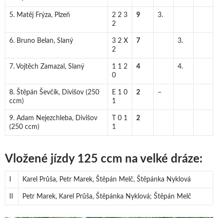
5. Matěj Frýza, Plzeň
2 2 3
9
3.
2
6. Bruno Belan, Slaný
3 2 X
7
3.
2
7. Vojtěch Zamazal, Slaný
1 1 2
4
4.
0
8. Štěpán Ševčík, Divišov (250
E 1 0
2
–
ccm)
1
9. Adam Nejezchleba, Divišov
T 0 1
2
(250 ccm)
1
Vložené jízdy 125 ccm na velké dráze:
I
Karel Průša, Petr Marek, Štěpán Melč, Štěpánka Nyklová
II
Petr Marek, Karel Průša, Štěpánka Nyklová; Štěpán Melč