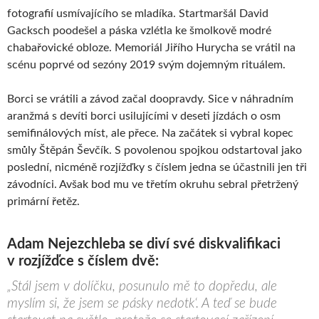
fotografií usmívajícího se mladíka. Startmaršál David
Gacksch poodešel a páska vzlétla ke šmolkově modré
chabařovické obloze. Memoriál Jiřího Hurycha se vrátil na
scénu poprvé od sezóny 2019 svým dojemným rituálem.
Borci se vrátili a závod začal doopravdy. Sice v náhradním
aranžmá s devíti borci usilujícími v deseti jízdách o osm
semifinálových míst, ale přece. Na začátek si vybral kopec
smůly Štěpán Ševčík. S povolenou spojkou odstartoval jako
poslední, nicméně rozjížďky s číslem jedna se účastnili jen tři
závodníci. Avšak bod mu ve třetím okruhu sebral přetržený
primární řetěz.
Adam Nejezchleba se diví své diskvalifikaci
v rozjížďce s číslem dvě:
„Stál jsem v dolíčku, posunulo mě to dopředu, ale
myslím si, že jsem se pásky nedotk‘. A teď se bude