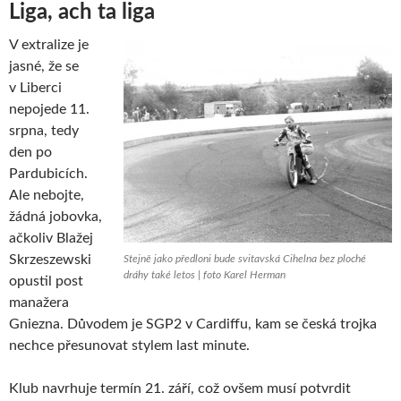
Liga, ach ta liga
V extralize je
jasné, že se
v Liberci
nepojede 11.
srpna, tedy
den po
Pardubicích.
Ale nebojte,
žádná jobovka,
ačkoliv Blažej
Skrzeszewski
Stejně jako předloni bude svitavská Cihelna bez ploché
dráhy také letos | foto Karel Herman
opustil post
manažera
Gniezna. Důvodem je SGP2 v Cardiffu, kam se česká trojka
nechce přesunovat stylem last minute.
Klub navrhuje termín 21. září, což ovšem musí potvrdit