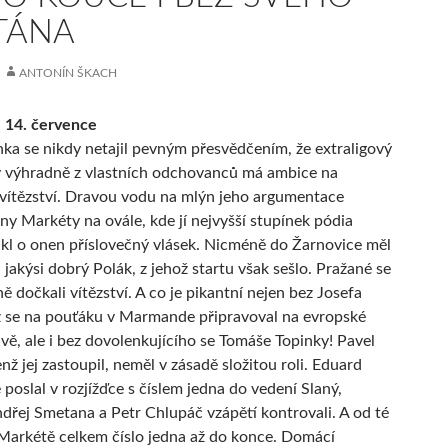
TÁNA
ANTONÍN ŠKACH
 14. července
ka se nikdy netajil pevným přesvědčením, že extraligový
ý výhradně z vlastních odchovanců má ambice na
 vítězství. Dravou vodu na mlýn jeho argumentace
ny Markéty na ovále, kde jí nejvyšší stupínek pódia
l o onen příslovečný vlásek. Nicméně do Žarnovice měl
 jakýsi dobrý Polák, z jehož startu však sešlo. Pražané se
 dočkali vítězství. A co je pikantní nejen bez Josefa
ž se na pouťáku v Marmande připravoval na evropské
ávě, ale i bez dovolenkujícího se Tomáše Topinky! Pavel
nž jej zastoupil, neměl v zásadě složitou roli. Eduard
poslal v rozjížďce s číslem jedna do vedení Slaný,
řej Smetana a Petr Chlupáč vzápětí kontrovali. A od té
 Markétě celkem číslo jedna až do konce. Domácí