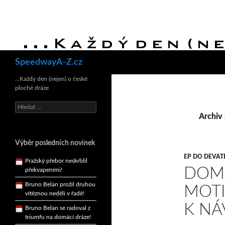
Hledat
SpeedwayA-Z.cz
Bruno Belan se radoval z
triumfu na domácí dráze!
…Každý den (nejen) o české
ploché dráze
Andy Appleton obhájil
dlouhodrážní titul!
Vyhledávání
Archiv 
Reprezentační dvojice
brala český titul!
Pražský přebor neskrblil
Výběr posledních novinek
překvapeními!
EP DO DEVAT
Bruno Belan prožil druhou
DOMÁ
vítěznou neděli v řadě!
MOTI
Bruno Belan se radoval z
triumfu na domácí dráze!
K NÁ
Andy Appleton obhájil
dlouhodrážní titul!