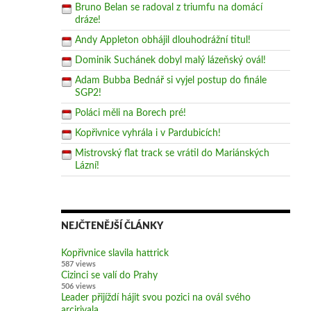
Bruno Belan se radoval z triumfu na domácí
dráze!
Andy Appleton obhájil dlouhodrážní titul!
Dominik Suchánek dobyl malý lázeňský ovál!
Adam Bubba Bednář si vyjel postup do finále
SGP2!
Poláci měli na Borech pré!
Kopřivnice vyhrála i v Pardubicích!
Mistrovský flat track se vrátil do Mariánských
Lázní!
NEJČTENĚJŠÍ ČLÁNKY
Kopřivnice slavila hattrick
587 views
Cizinci se valí do Prahy
506 views
Leader přijíždí hájit svou pozici na ovál svého
arcirivala