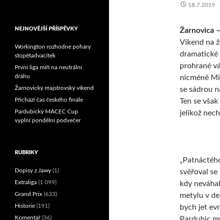
18.7.2019
Reprezentační dvojice
brala český titul!
NEJNOVĚJŠÍ PŘÍSPĚVKY
Žarnovica –
Víkend na 
Workington rozhodne poháry
dramatické 
stopětadvacítek
prohrané vá
První liga míří na neutrální
dráhu
nicméně Mic
Žarnovický majstrovský víkend
se sádrou n
Přichází čas českého finále
Ten se však
Pardubický MACEC Cup
jelikož nec
vyplní pondělní podvečer
RUBRIKY
„Patnáctéh
Dopisy z Jawy
(1)
svěřoval se
Extraliga
(1 099)
kdy neváhal
Grand Prix
(633)
metylu v de
Historie
(191)
bych jet ev
Komentář
(36)
Pardubic mu