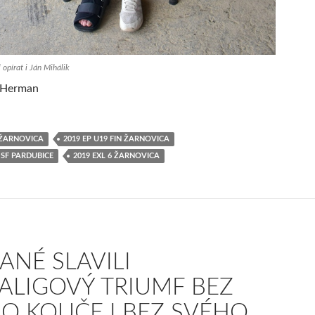
 opírat i Ján Mihálik
l Herman
4 ŽARNOVICA
2019 EP U19 FIN ŽARNOVICA
 SF PARDUBICE
2019 EXL 6 ŽARNOVICA
ANÉ SLAVILI
ALIGOVÝ TRIUMF BEZ
O KOUČE I BEZ SVÉHO