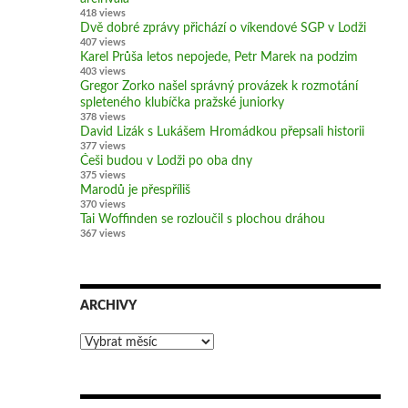
418 views
Dvě dobré zprávy přichází o víkendové SGP v Lodži
407 views
Karel Průša letos nepojede, Petr Marek na podzim
403 views
Gregor Zorko našel správný provázek k rozmotání
spleteného klubíčka pražské juniorky
378 views
David Lizák s Lukášem Hromádkou přepsali historii
377 views
Češi budou v Lodži po oba dny
375 views
Marodů je přespříliš
370 views
Tai Woffinden se rozloučil s plochou dráhou
367 views
ARCHIVY
Archivy