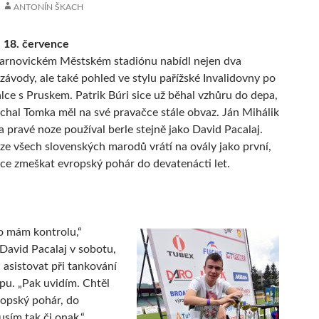
ANTONÍN ŠKACH
 18. července
žarnovickém Městském stadiónu nabídl nejen dva
závody, ale také pohled ve stylu pařížské Invalidovny po
lce s Pruskem. Patrik Búri sice už běhal vzhůru do depa,
hal Tomka měl na své pravačce stále obvaz. Ján Mihálik
a pravé noze používal berle stejně jako David Pacalaj.
 ze všech slovenských marodů vrátí na ovály jako první,
hce zmeškat evropský pohár do devatenácti let.
o mám kontrolu,“
 David Pacalaj v sobotu,
 asistovat při tankování
pu. „Pak uvidím. Chtěl
ropský pohár, do
sím tak či onak.“