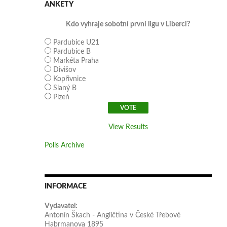
ANKETY
Kdo vyhraje sobotní první ligu v Liberci?
Pardubice U21
Pardubice B
Markéta Praha
Divišov
Kopřivnice
Slaný B
Plzeň
View Results
Polls Archive
INFORMACE
Vydavatel:
Antonín Škach - Angličtina v České Třebové
Habrmanova 1895