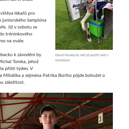
vštěva lékařů pro
o juniorského šampióna
ře. Již v sobotu se
 do tréninkového
mo na ovále.
ebacku k závodění by
David Pacalaj by měl již pozítří začít s
tréninkem
Michal Tomka, jehož
a příští týden. V
a Mihálika a zejména Patrika Búriho půjde bohužel o
u záležitost.