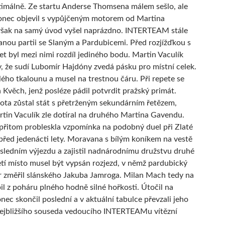
timálně. Ze startu Anderse Thomsena málem sešlo, ale
onec objevil s vypůjčeným motorem od Martina
avšak na samý úvod vyšel naprázdno. INTERTEAM stále
anou partii se Slaným a Pardubicemi. Před rozjížďkou s
et byl mezi nimi rozdíl jediného bodu. Martin Vaculík
, že sudí Lubomír Hajdóny zvedá pásku pro místní celek.
ílého tkalounu a musel na trestnou čáru. Při repete se
n Kvěch, jenž posléze pádil potvrdit pražský primát.
ta zůstal stát s přetrženým sekundárním řetězem,
tin Vaculík zle dotíral na druhého Martina Gavendu.
řitom probleskla vzpomínka na podobný duel při Zlaté
před jedenácti lety. Moravana s bílým koníkem na vestě
osledním výjezdu a zajistil nadnárodnímu družstvu druhé
etí místo musel být vypsán rozjezd, v němž pardubický
 změřil slánského Jakuba Jamroga. Milan Mach tedy na
il z poháru plného hodně silné hořkosti. Útočil na
nec skončil poslední a v aktuální tabulce převzali jeho
nejbližšího souseda vedoucího INTERTEAMu vítězní