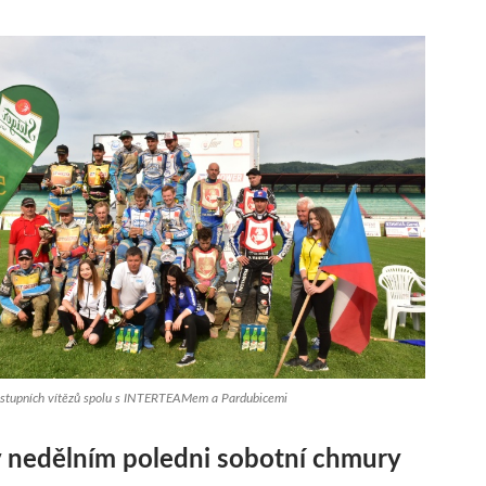
a stupních vítězů spolu s INTERTEAMem a Pardubicemi
 nedělním poledni sobotní chmury