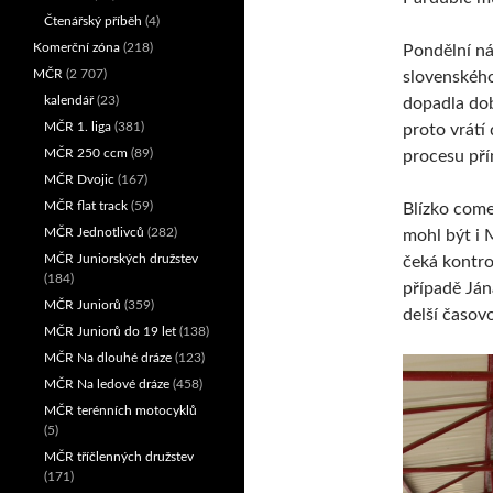
Čtenářský příběh
(4)
Komerční zóna
(218)
Pondělní ná
MČR
(2 707)
slovenskéh
kalendář
(23)
dopadla dob
MČR 1. liga
(381)
proto vrátí
MČR 250 ccm
(89)
procesu pří
MČR Dvojic
(167)
MČR flat track
(59)
Blízko com
MČR Jednotlivců
(282)
mohl být i 
MČR Juniorských družstev
čeká kontrol
(184)
případě Ján
MČR Juniorů
(359)
delší časovo
MČR Juniorů do 19 let
(138)
MČR Na dlouhé dráze
(123)
MČR Na ledové dráze
(458)
MČR terénních motocyklů
(5)
MČR tříčlenných družstev
(171)