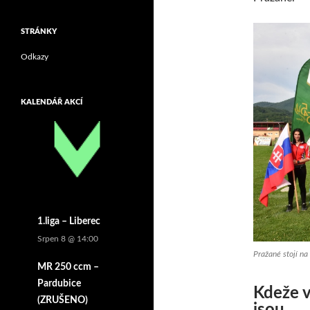
STRÁNKY
Odkazy
KALENDÁŘ AKCÍ
1.liga – Liberec
Srpen 8 @ 14:00
Pražané stojí n
MR 250 ccm –
Pardubice
Kdeže v
(ZRUŠENO)
jsou