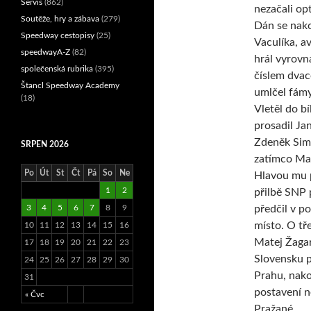
Servis
(862)
nezačali op
Soutěže, hry a zábava
(279)
Dán se nak
Speedway cestopisy
(25)
Vaculíka, 
speedwayA-Z
(82)
hrál vyrovn
společenská rubrika
(395)
číslem dvac
Štancl Speedway Academy
umlčel fámy
(18)
Vletěl do b
prosadil Ja
Zdeněk Simo
SRPEN 2026
zatímco Mar
Po
Út
St
Čt
Pá
So
Ne
Hlavou mu p
1
2
přilbě SNP 
předčil v p
3
4
5
6
7
8
9
místo. O tř
10
11
12
13
14
15
16
Matej Žagar
17
18
19
20
21
22
23
Slovensku p
24
25
26
27
28
29
30
Prahu, nako
31
postavení 
« Čvc
Pražané.