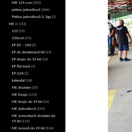
MR 125 ccm
(205)
přebor jednotlivců
(284)
Přebor jednotlivců/1. liga
(2)
ME
(1 133)
125
(19)
250ccm
(51)
EP 85 – 190
(2)
EP do devatenácti let
(23)
EP dvojic do 19 let
(12)
EP flat track
(1)
EP U24
(1)
kalendář
(18)
ME družstev
(35)
ME Dvojic
(113)
ME dvojic do 19 let
(14)
ME Jednotlivců
(291)
ME Juniorských družstev do
19 let
(131)
ME Juniorů do 19 let
(134)