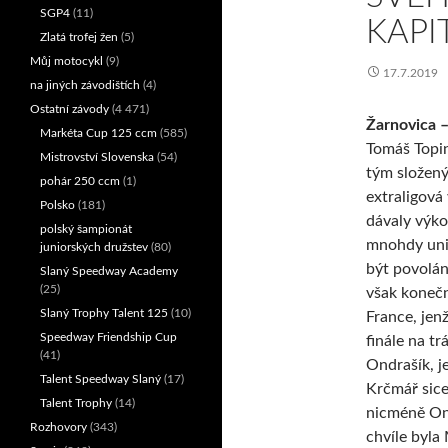
SGP4
(11)
KAPI
Zlatá trofej žen
(5)
Můj motocykl
(9)
17.7.2019
na jiných závodištích
(4)
Ostatní závody
(4 471)
Žarnovica –
Markéta Cup 125 ccm
(585)
Tomáš Topin
Mistrovství Slovenska
(54)
tým složen
pohár 250 ccm
(1)
extraligová
Polsko
(181)
dávaly výko
polský šampionát
mnohdy unik
juniorských družstev
(80)
být povolán
Slaný Speedway Academy
(25)
však konečně
Slaný Trophy Talent 125
(10)
France, jen
Speedway Friendship Cup
finále na tr
(41)
Ondrašík, je
Talent Speedway Slaný
(17)
Krčmář sice 
Talent Trophy
(14)
nicméně Ond
Rozhovory
(343)
chvíle byla