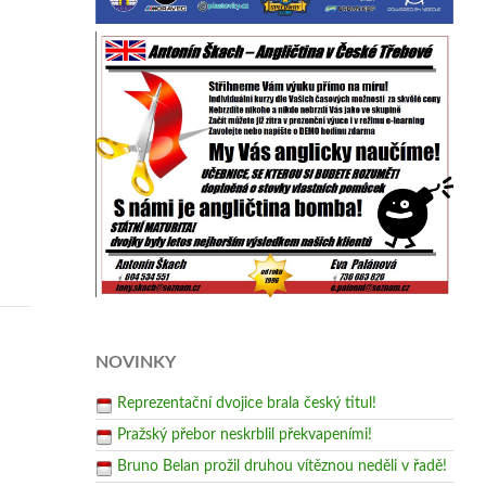
NOVINKY
Reprezentační dvojice brala český titul!
Pražský přebor neskrblil překvapeními!
Bruno Belan prožil druhou vítěznou neděli v řadě!