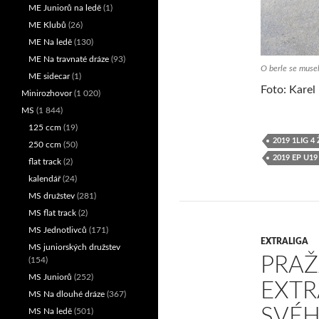
ME Juniorů na ledě
(1)
ME Klubů
(26)
ME Na ledě
(130)
ME Na travnaté dráze
(93)
O berle se musel
ME sidecar
(1)
Foto: Kare
Minirozhovor
(1 020)
MS
(1 844)
125 ccm
(19)
2019 1LIG 
250 ccm
(50)
2019 EP U19
flat track
(2)
kalendář
(24)
MS družstev
(281)
MS flat track
(2)
MS Jednotlivců
(171)
EXTRALIGA
MS juniorských družstev
PRAŽ
(154)
MS Juniorů
(252)
EXTR
MS Na dlouhé dráze
(367)
SVÉH
MS Na ledě
(501)