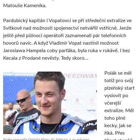
Matouše Kameníka.
Pardubický kapitán i Vopatovci se při středeční extralize ve
Svítkově nad možností spojenectví netvářili vstřícně. Jenže
ještě před půlnocí operátoři zaznamenali pár telefonních
hovorů navíc. A když Vladimír Vopat nastínil možnost
Jaroslawa Hampela coby parťáka, byla ruka v rukávě. I bez
Kecala z Prodané nevěsty. Tedy skoro…
Polák se měl
totiž pro svůj
plzeňský start
vyslovit po
včerejší
extralize. Měl
toho plné
kecky, jak se
říká. Přes
Praha nepustila Daniela Klímu do Třebusic a on nakonec