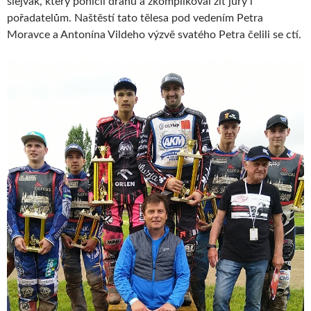
slejvák, který poničil dráhu a zkomplikoval žit jury i
pořadatelům. Naštěstí tato tělesa pod vedením Petra
Moravce a Antonína Vildeho výzvě svatého Petra čelili se ctí.