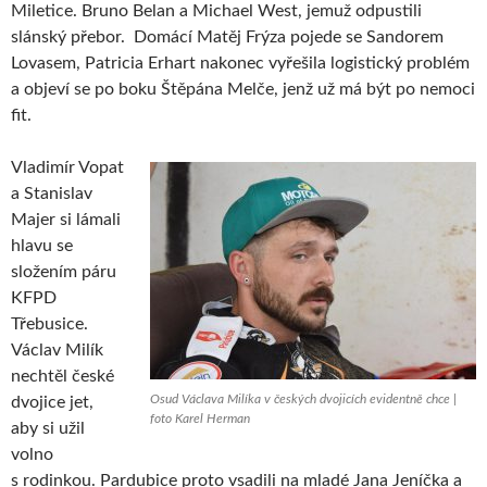
Miletice. Bruno Belan a Michael West, jemuž odpustili
slánský přebor. Domácí Matěj Frýza pojede se Sandorem
Lovasem, Patricia Erhart nakonec vyřešila logistický problém
a objeví se po boku Štěpána Melče, jenž už má být po nemoci
fit.
Vladimír Vopat
a Stanislav
Majer si lámali
hlavu se
složením páru
KFPD
Třebusice.
Václav Milík
nechtěl české
Osud Václava Milíka v českých dvojicích evidentně chce |
dvojice jet,
foto Karel Herman
aby si užil
volno
s rodinkou. Pardubice proto vsadili na mladé Jana Jeníčka a