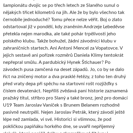
šampionátu dvojic se po třech letech ze Slaného sunul o
nějakých třicet kilometrů na jih. Ale že by bylo všechno tak
černobíle jednoduché? Tomu přece nelze věřit. Boj o zlato
odstartoval již v pondělí, kdy zraněním Andrzeje Lebeděvse
přetekla nejen marodka, ale také pohár trpělivosti jeho
polského klubu. Takže bohužel, žádní závodníci klubu v
zahraničních startech. Ani Antoni Mencel za Vopatovce. V
jejich sestavě ani pořízek rozměrů Daniela Klimy tentokrát
nepřepral smůlu. A pardubický Hynek Štichauer? Po
závodech pusa zamčená na deset západů. Jo, co by se dalo
říct na zničený motor a dva prasklé řetězy, z toho ten druhý
před vraty depa při spěchu na startovní rošt rozjížďky s
číslem devatenáct. Nepříliš zvědavá paní historie zaznamená
pražský titul, stříbro pro Slaný a také bronz, jenž pro domácí
U19 Team Jaroslav Vaníček s Brunem Belanem rozhodně
pasivně neutrpěli. Nejen Jaroslav Petrák, který závodí ještě
lépe než zamlada, ví své. Historici si všimnou, že pod
pokličkou papiňáku horkého dne, se uvařil nepříjemný