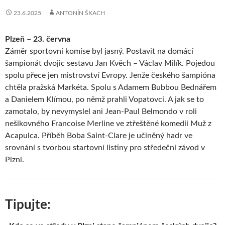
23.6.2025
ANTONÍN ŠKACH
Plzeň – 23. června
Záměr sportovní komise byl jasný. Postavit na domácí
šampionát dvojic sestavu Jan Kvěch – Václav Milík. Pojedou
spolu přece jen mistrovství Evropy. Jenže českého šampióna
chtěla pražská Markéta. Spolu s Adamem Bubbou Bednářem
a Danielem Klímou, po němž prahli Vopatovci. A jak se to
zamotalo, by nevymyslel ani Jean-Paul Belmondo v roli
nešikovného Francoise Merline ve ztřeštěné komedii Muž z
Acapulca. Příběh Boba Saint-Clare je učiněný hadr ve
srovnání s tvorbou startovní listiny pro středeční závod v
Plzni.
Tipujte: