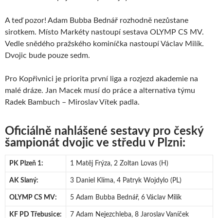
A teď pozor! Adam Bubba Bednář rozhodně nezůstane
sirotkem. Místo Markéty nastoupí sestava OLYMP CS MV.
Vedle snědého pražského kominíčka nastoupí Václav Milík.
Dvojic bude pouze sedm.
Pro Kopřivnici je priorita první liga a rozjezd akademie na
malé dráze. Jan Macek musí do práce a alternativa týmu
Radek Bambuch – Miroslav Vítek padla.
Oficiálně nahlášené sestavy pro český
šampionát dvojic ve středu v Plzni:
PK Plzeň 1:
1 Matěj Frýza, 2 Zoltan Lovas (H)
AK Slaný:
3 Daniel Klíma, 4 Patryk Wojdylo (PL)
OLYMP CS MV:
5 Adam Bubba Bednář, 6 Václav Milík
KF PD Třebusice:
7 Adam Nejezchleba, 8 Jaroslav Vaníček