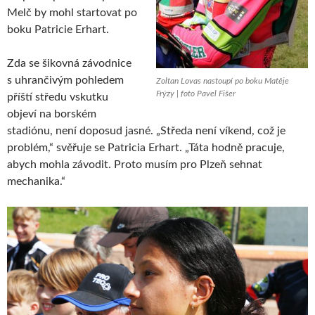
Melč by mohl startovat po
boku Patricie Erhart.
Zda se šikovná závodnice
s uhrančivým pohledem
Zoltan Lovas nastoupí po boku Matěje
Frýzy | foto Pavel Fišer
příští středu vskutku
objeví na borském
stadiónu, není doposud jasné. „Středa není víkend, což je
problém,“ svěřuje se Patricia Erhart. „Táta hodně pracuje,
abych mohla závodit. Proto musím pro Plzeň sehnat
mechanika.“