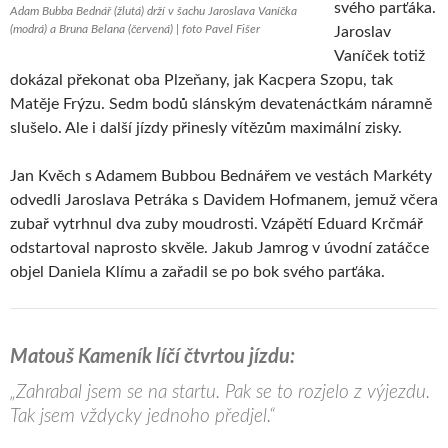
svého parťáka.
Adam Bubba Bednář (žlutá) drží v šachu Jaroslava Vaníčka
(modrá) a Bruna Belana (červená) | foto Pavel Fišer
Jaroslav
Vaníček totiž
dokázal překonat oba Plzeňany, jak Kacpera Szopu, tak
Matěje Frýzu. Sedm bodů slánským devatenáctkám náramně
slušelo. Ale i další jízdy přinesly vítězům maximální zisky.
Jan Kvěch s Adamem Bubbou Bednářem ve vestách Markéty
odvedli Jaroslava Petráka s Davidem Hofmanem, jemuž včera
zubař vytrhnul dva zuby moudrosti. Vzápětí Eduard Krčmář
odstartoval naprosto skvěle. Jakub Jamrog v úvodní zatáčce
objel Daniela Klímu a zařadil se po bok svého parťáka.
Matouš Kameník líčí čtvrtou jízdu:
„Zahrabal jsem se na startu. Pak se to rozjelo z výjezdu.
Tak jsem vždycky jednoho předjel.“