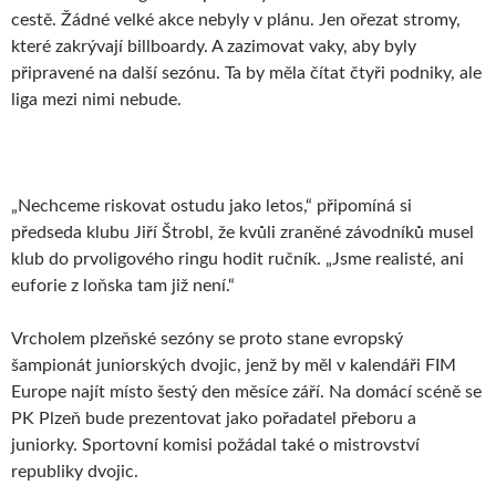
cestě. Žádné velké akce nebyly v plánu. Jen ořezat stromy,
které zakrývají billboardy. A zazimovat vaky, aby byly
připravené na další sezónu. Ta by měla čítat čtyři podniky, ale
liga mezi nimi nebude.
„Nechceme riskovat ostudu jako letos,“ připomíná si
předseda klubu Jiří Štrobl, že kvůli zraněné závodníků musel
klub do prvoligového ringu hodit ručník. „Jsme realisté, ani
euforie z loňska tam již není.“
Vrcholem plzeňské sezóny se proto stane evropský
šampionát juniorských dvojic, jenž by měl v kalendáři FIM
Europe najít místo šestý den měsíce září. Na domácí scéně se
PK Plzeň bude prezentovat jako pořadatel přeboru a
juniorky. Sportovní komisi požádal také o mistrovství
republiky dvojic.