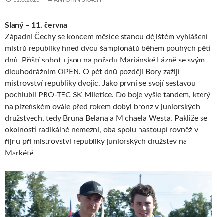
11.6.2025
ANTONÍN ŠKACH
Slaný – 11. června
Západní Čechy se koncem měsíce stanou dějištěm vyhlášení
mistrů republiky hned dvou šampionátů během pouhých pěti
dnů. Příští sobotu jsou na pořadu Mariánské Lázně se svým
dlouhodrážním OPEN. O pět dnů později Bory zažijí
mistrovství republiky dvojic. Jako první se svojí sestavou
pochlubil PRO-TEC SK Miletice. Do boje vyšle tandem, který
na plzeňském ovále před rokem dobyl bronz v juniorských
družstvech, tedy Bruna Belana a Michaela Westa. Pakliže se
okolnosti radikálně nemezní, oba spolu nastoupí rovněž v
říjnu při mistrovství republiky juniorských družstev na
Markétě.