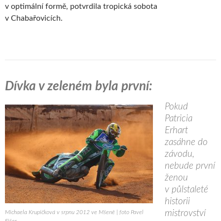
v optimální formě, potvrdila tropická sobota
v Chabařovicích.
Dívka v zeleném byla první:
Pokud
Patricia
Erhart
zasáhne do
závodu,
nebude první
ženou
v půlstaleté
historii
mistrovství
Michaela Krupičková v srpnu 2012 ve Mšeně | foto Pavel
Fišer