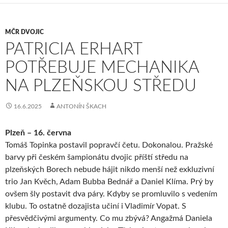
MČR DVOJIC
PATRICIA ERHART
POTŘEBUJE MECHANIKA
NA PLZEŇSKOU STŘEDU
16.6.2025
ANTONÍN ŠKACH
Plzeň – 16. června
Tomáš Topinka postavil popravčí četu. Dokonalou. Pražské
barvy při českém šampionátu dvojic příští středu na
plzeňských Borech nebude hájit nikdo menší než exkluzivní
trio Jan Kvěch, Adam Bubba Bednář a Daniel Klíma. Prý by
ovšem šly postavit dva páry. Kdyby se promluvilo s vedením
klubu. To ostatně dozajista učiní i Vladimír Vopat. S
přesvědčivými argumenty. Co mu zbývá? Angažmá Daniela