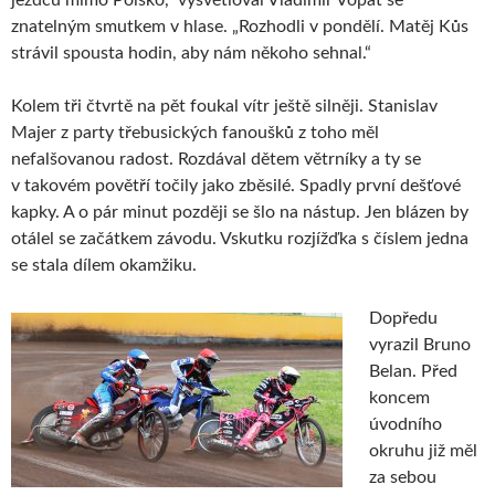
znatelným smutkem v hlase. „Rozhodli v pondělí. Matěj Kůs
strávil spousta hodin, aby nám někoho sehnal.“
Kolem tři čtvrtě na pět foukal vítr ještě silněji. Stanislav
Majer z party třebusických fanoušků z toho měl
nefalšovanou radost. Rozdával dětem větrníky a ty se
v takovém povětří točily jako zběsilé. Spadly první dešťové
kapky. A o pár minut později se šlo na nástup. Jen blázen by
otálel se začátkem závodu. Vskutku rozjížďka s číslem jedna
se stala dílem okamžiku.
Dopředu
vyrazil Bruno
Belan. Před
koncem
úvodního
okruhu již měl
za sebou