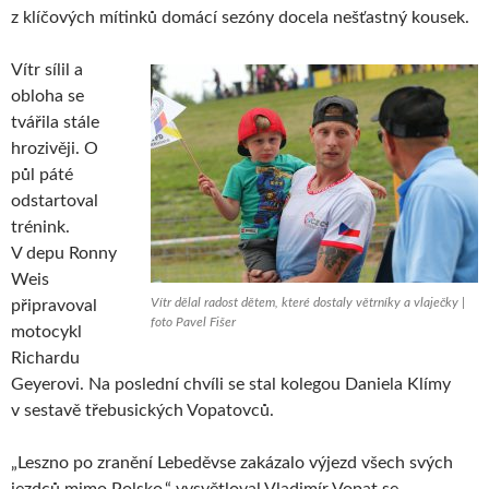
z klíčových mítinků domácí sezóny docela nešťastný kousek.
Vítr sílil a
obloha se
tvářila stále
hrozivěji. O
půl páté
odstartoval
trénink.
V depu Ronny
Weis
Vítr dělal radost dětem, které dostaly větrníky a vlaječky |
připravoval
foto Pavel Fišer
motocykl
Richardu
Geyerovi. Na poslední chvíli se stal kolegou Daniela Klímy
v sestavě třebusických Vopatovců.
„Leszno po zranění Lebeděvse zakázalo výjezd všech svých
jezdců mimo Polsko,“ vysvětloval Vladimír Vopat se