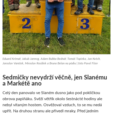
Eduard Krčmář, Jakub Jamrog, Adam Bubba Bednář, Tomáš Topinka, Jan Kvěch,
Jaroslav Vaníček, Miroslav Rosůlek a Bruno Belan na pódiu | foto Pavel Fišer
Sedmičky nevydrží věčně, jen Slanému
a Markétě ano
Celý den panovalo ve Slaném dusno jako pod pokličkou
obrova papiňáku. Svěží větřík okolo šestnácté hodiny ale
nebyl vítaným hostem. Osvěžoval vzduch, to se mu nedá
upřít. Na druhou stranu ale přivedl mraky. Před jedním