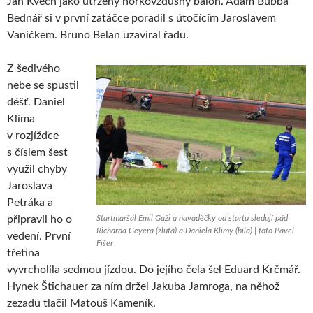
Jan Kvěch jako utržený horkovzdušný balón. Adam Bubba
Bednář si v první zatáčce poradil s útočícím Jaroslavem
Vaníčkem. Bruno Belan uzavíral řadu.
Z šedivého
nebe se spustil
déšť. Daniel
Klíma
v rozjížďce
s číslem šest
využil chyby
Jaroslava
Petráka a
připravil ho o
Startmaršál Emil Gaži a navaděčky od startu sledují pád
Richarda Geyera (žlutá) a Daniela Klímy (bílá) | foto Pavel
vedení. První
Fišer
třetina
vyvrcholila sedmou jízdou. Do jejího čela šel Eduard Krčmář.
Hynek Štichauer za ním držel Jakuba Jamroga, na něhož
zezadu tlačil Matouš Kameník.