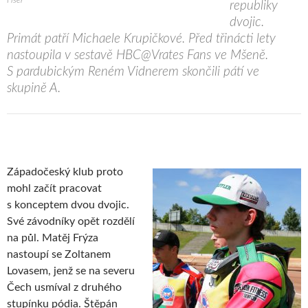
republiky
dvojic.
Primát patří Michaele Krupičkové. Před třinácti lety
nastoupila v sestavě HBC@Vrates Fans ve Mšeně.
S pardubickým Reném Vidnerem skončili pátí ve
skupině A.
Západočeský klub proto
mohl začít pracovat
s konceptem dvou dvojic.
Své závodníky opět rozdělí
na půl. Matěj Frýza
nastoupí se Zoltanem
Lovasem, jenž se na severu
Čech usmíval z druhého
stupínku pódia. Štěpán