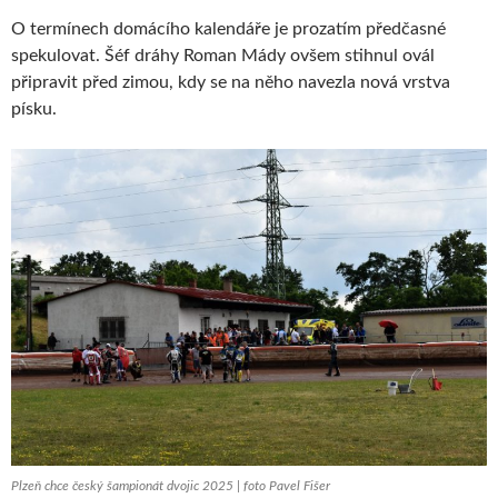
O termínech domácího kalendáře je prozatím předčasné
spekulovat. Šéf dráhy Roman Mády ovšem stihnul ovál
připravit před zimou, kdy se na něho navezla nová vrstva
písku.
Plzeň chce český šampionát dvojic 2025 | foto Pavel Fišer