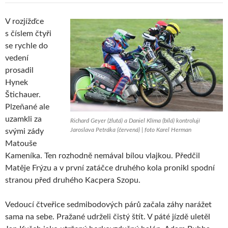
V rozjížďce
s číslem čtyři
se rychle do
vedení
prosadil
Hynek
Štichauer.
Plzeňané ale
uzamkli za
Richard Geyer (žlutá) a Daniel Klíma (bílá) kontrolují
Jaroslava Petráka (červená) | foto Karel Herman
svými zády
Matouše
Kameníka. Ten rozhodně nemával bílou vlajkou. Předčil
Matěje Frýzu a v první zatáčce druhého kola pronikl spodní
stranou před druhého Kacpera Szopu.
Vedoucí čtveřice sedmibodových párů začala záhy narážet
sama na sebe. Pražané udrželi čistý štít. V páté jízdě uletěl