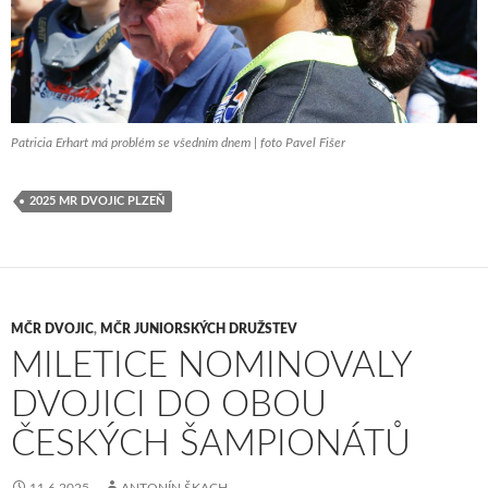
Patricia Erhart má problém se všedním dnem | foto Pavel Fišer
2025 MR DVOJIC PLZEŇ
MČR DVOJIC
,
MČR JUNIORSKÝCH DRUŽSTEV
MILETICE NOMINOVALY
DVOJICI DO OBOU
ČESKÝCH ŠAMPIONÁTŮ