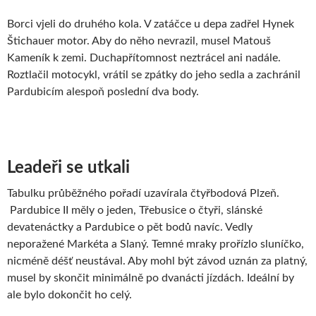
Borci vjeli do druhého kola. V zatáčce u depa zadřel Hynek
Štichauer motor. Aby do něho nevrazil, musel Matouš
Kameník k zemi. Duchapřítomnost neztrácel ani nadále.
Roztlačil motocykl, vrátil se zpátky do jeho sedla a zachránil
Pardubicím alespoň poslední dva body.
Leadeři se utkali
Tabulku průběžného pořadí uzavírala čtyřbodová Plzeň.
Pardubice II měly o jeden, Třebusice o čtyři, slánské
devatenáctky a Pardubice o pět bodů navíc. Vedly
neporažené Markéta a Slaný. Temné mraky prořízlo sluníčko,
nicméně déšť neustával. Aby mohl být závod uznán za platný,
musel by skončit minimálně po dvanácti jízdách. Ideální by
ale bylo dokončit ho celý.