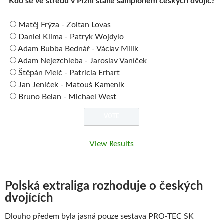
Kdo se ve středu v Plzni stane šampiónem českých dvojic?
Matěj Frýza - Zoltan Lovas
Daniel Klíma - Patryk Wojdylo
Adam Bubba Bednář - Václav Milík
Adam Nejezchleba - Jaroslav Vaníček
Štěpán Melč - Patricia Erhart
Jan Jeníček - Matouš Kameník
Bruno Belan - Michael West
View Results
Polská extraliga rozhoduje o českých
dvojících
Dlouho předem byla jasná pouze sestava PRO-TEC SK