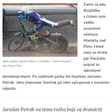
Zatím se jelo.
Rozjížďka
s číslem osm
viděla
suverénní
vítězství
Markéty nad
Plzní. Hned
nato se druhý
pár Pardubic
Další patálie Daniela Klímy v rozjížďce s číslem dvanáct |
popral se
foto Pavel Fišer
slánskými
devatenáctkami. Po vylétnutí pásky šel dopředu Jaroslav
Petrák. Jeho jmenovec Vaníček po něm vytrapoval v úvodním
výjezdu.
Jaroslav Petrák na téma svého boje ve dvanácté