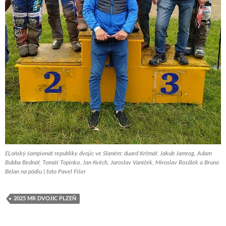
ELoňský šampionát republiky dvojic ve Slaném: duard Krčmář, Jakub Jamrog, Adam
Bubba Bednář, Tomáš Topinka, Jan Kvěch, Jaroslav Vaníček, Miroslav Rosůlek a Bruno
Belan na pódiu | foto Pavel Fišer
2025 MR DVOJIC PLZEŇ