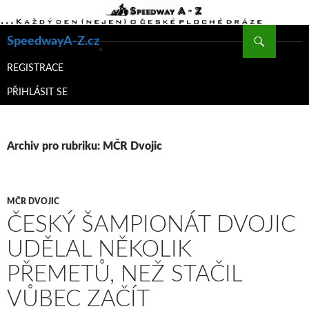
Hledat
SpeedwayA-Z.cz
PŘEJÍT
K
REGISTRACE
OBSAHU
PŘIHLÁSIT SE
WEBU
Archiv pro rubriku: MČR Dvojic
MČR DVOJIC
ČESKÝ ŠAMPIONÁT DVOJIC
UDĚLAL NĚKOLIK
PŘEMETŮ, NEŽ STAČIL
VŮBEC ZAČÍT