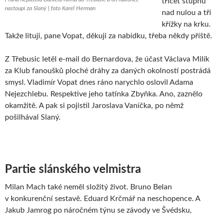
třicet stupňů
nastoupí za Slaný | foto Karel Herman
nad nulou a tři
křížky na krku.
Takže lituji, pane Vopat, děkuji za nabídku, třeba někdy příště.
Z Třebusic letěl e-mail do Bernardova, že účast Václava Milík
za Klub fanoušků ploché dráhy za daných okolností postrádá
smysl. Vladimír Vopat dnes ráno narychlo oslovil Adama
Nejezchlebu. Respektive jeho tatínka Zbyňka. Ano, zaznělo
okamžitě. A pak si pojistil Jaroslava Vaníčka, po němž
pošilhával Slaný.
Partie slánského velmistra
Milan Mach také neměl složitý život. Bruno Belan
v konkurenční sestavě. Eduard Krčmář na neschopence. A
Jakub Jamrog po náročném týnu se závody ve Švédsku,