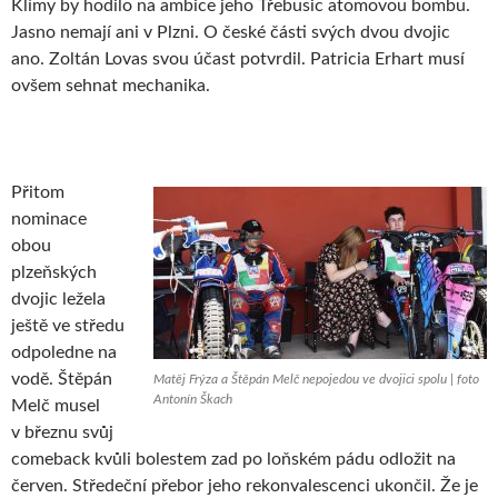
Klímy by hodilo na ambice jeho Třebusic atomovou bombu.
Jasno nemají ani v Plzni. O české části svých dvou dvojic
ano. Zoltán Lovas svou účast potvrdil. Patricia Erhart musí
ovšem sehnat mechanika.
Přitom
nominace
obou
plzeňských
dvojic ležela
ještě ve středu
odpoledne na
vodě. Štěpán
Matěj Frýza a Štěpán Melč nepojedou ve dvojici spolu | foto
Antonín Škach
Melč musel
v březnu svůj
comeback kvůli bolestem zad po loňském pádu odložit na
červen. Středeční přebor jeho rekonvalescenci ukončil. Že je