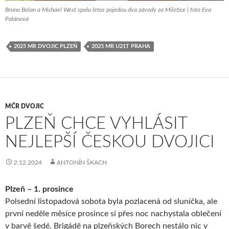
Bruno Belan a Michael West spolu letos pojedou dva závody za Miletice | foto Eva
Palánová
2025 MR DVOJIC PLZEŇ
2025 MR U21T PRAHA
MČR DVOJIC
PLZEŇ CHCE VYHLÁSIT
NEJLEPŠÍ ČESKOU DVOJICI
2.12.2024
ANTONÍN ŠKACH
Plzeň – 1. prosince
Polsední listopadová sobota byla pozlacená od sluníčka, ale
první neděle měsíce prosince si přes noc nachystala oblečení
v barvě šedé. Brigádě na plzeňských Borech nestálo nic v