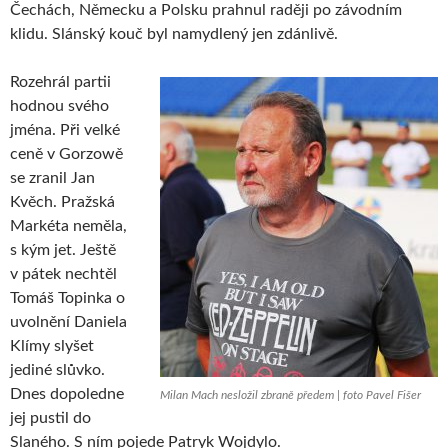
Čechách, Německu a Polsku prahnul raději po závodním
klidu. Slánský kouč byl namydlený jen zdánlivě.
Rozehrál partii
hodnou svého
jména. Při velké
ceně v Gorzowě
se zranil Jan
Kvěch. Pražská
Markéta neměla,
s kým jet. Ještě
v pátek nechtěl
Tomáš Topinka o
uvolnění Daniela
Klímy slyšet
jediné slůvko.
Dnes dopoledne
Milan Mach nesložil zbraně předem | foto Pavel Fišer
jej pustil do
Slaného. S ním pojede Patryk Wojdylo.