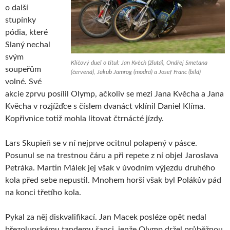
o další
stupínky
pódia, které
Slaný nechal
svým
Klíčový duel o titul: Jan Kvěch (žlutá), Ondřej Smetana
soupeřům
(červená), Jakub Jamrog (modrá) a Josef Franc (bílá)
volné. Své
akcie zprvu posílil Olymp, ačkoliv se mezi Jana Kvěcha a Jana
Kvěcha v rozjížďce s číslem dvanáct vklínil Daniel Klíma.
Kopřivnice totiž mohla litovat čtrnácté jízdy.
Lars Skupieň se v ní nejprve ocitnul polapený v pásce.
Posunul se na trestnou čáru a při repete z ní objel Jaroslava
Petráka. Martin Málek jej však v úvodním výjezdu druhého
kola před sebe nepustil. Mnohem horší však byl Polákův pád
na konci třetího kola.
Pykal za něj diskvalifikací. Jan Macek posléze opět nedal
březolupskému tandemu šanci, jenže Olymp držel průběžnou