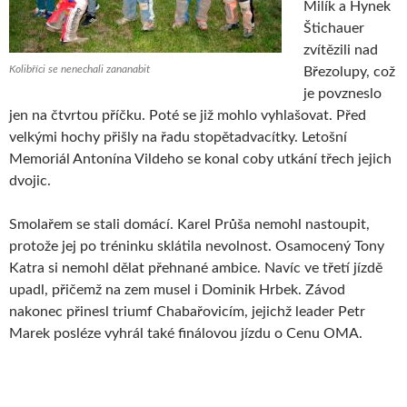
Milík a Hynek
Štichauer
zvítězili nad
Kolibříci se nenechali zananabit
Březolupy, což
je povzneslo
jen na čtvrtou příčku. Poté se již mohlo vyhlašovat. Před
velkými hochy přišly na řadu stopětadvacítky. Letošní
Memoriál Antonína Vildeho se konal coby utkání třech jejich
dvojic.
Smolařem se stali domácí. Karel Průša nemohl nastoupit,
protože jej po tréninku sklátila nevolnost. Osamocený Tony
Katra si nemohl dělat přehnané ambice. Navíc ve třetí jízdě
upadl, přičemž na zem musel i Dominik Hrbek. Závod
nakonec přinesl triumf Chabařovicím, jejichž leader Petr
Marek posléze vyhrál také finálovou jízdu o Cenu OMA.