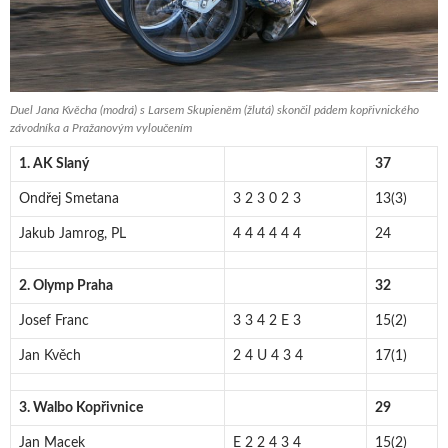
Duel Jana Kvěcha (modrá) s Larsem Skupieněm (žlutá) skončil pádem kopřivnického
závodníka a Pražanovým vyloučením
1. AK Slaný
37
Ondřej Smetana
3 2 3 0 2 3
13(3)
Jakub Jamrog, PL
4 4 4 4 4 4
24
2. Olymp Praha
32
Josef Franc
3 3 4 2 E 3
15(2)
Jan Kvěch
2 4 U 4 3 4
17(1)
3. Walbo Kopřivnice
29
Jan Macek
E 2 2 4 3 4
15(2)