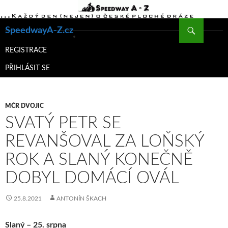
Hledat
SpeedwayA-Z.cz
PŘEJÍT
K
REGISTRACE
OBSAHU
PŘIHLÁSIT SE
WEBU
MČR DVOJIC
SVATÝ PETR SE
REVANŠOVAL ZA LOŇSKÝ
ROK A SLANÝ KONEČNĚ
DOBYL DOMÁCÍ OVÁL
25.8.2021
ANTONÍN ŠKACH
Slaný – 25. srpna