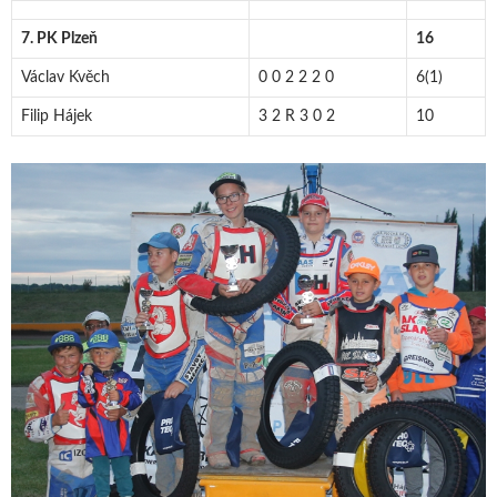
7. PK Plzeň
16
Václav Kvěch
0 0 2 2 2 0
6(1)
Filip Hájek
3 2 R 3 0 2
10