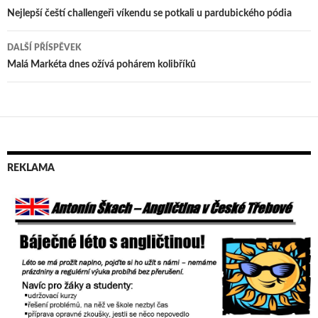
Navigace
Nejlepší čeští challengeři víkendu se potkali u pardubického pódia
pro
DALŠÍ PŘÍSPĚVEK
příspěvek
Malá Markéta dnes ožívá pohárem kolibříků
REKLAMA