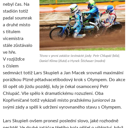
nebyl čas. Na
stadión totiž
padal soumrak
a druhé místo
s titulem
vicemistra
stále zůstávalo
ve hře.
Těsno v první zatáčce šestnácté jízdy: Petr Chlupáč (bílá),
V rozjížďce
Daniel Klíma (žlutá) a Hynek Štichauer (modrá)
s číslem
sedmnáct totiž Lars Skupieň a Jan Macek srovnali maximální
porážkou Plzně pětadvacetibodový krok s Olympem. Do akce
šli opět ob jízdu později, kdy je čekal osamocený Petr
Chlupáč. Vše spělo k dramatickému rozuzlení. Oba
Kopřivničané totiž vykázali místo pražskému juniorovi za
svými zády a spěli k udržení vyrovnaného stavu s Olympem.
Lars Skupieň ovšem pronesl poslední slovo, jaké rozhodně
nechtěl. Ve druhé zatáčce třetího kola přišel o vítězství, když