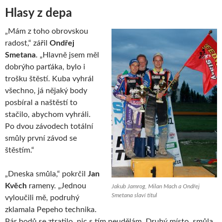
Hlasy z depa
„Mám z toho obrovskou
radost,“ zářil
Ondřej
Smetana
. „Hlavně jsem měl
dobrýho parťáka, bylo i
trošku štěstí. Kuba vyhrál
všechno, já nějaký body
posbíral a naštěstí to
stačilo, abychom vyhráli.
Po dvou závodech totální
smůly první závod se
štěstím.“
„Dneska smůla,“ pokrčil
Jan
Kvěch
rameny. „Jednou
Jakub Jamrog, Milan Mach a Ondřej
Smetana slaví titul
vyloučili mě, podruhý
zklamala Pepeho technika.
Pár bodů se ztratilo, nic s tím neudělám. Druhý místo, smůla