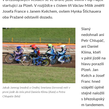
startující za Plzeň. V rozjížďce s číslem tři Václav Milík změřil
Josefa France s Janem Kvěchem, ovšem Hynka Štichauera
oba Pražané odstavili dozadu.
Slaný
nedohnali ani
Petr Chlupáč,
ani Daniel
Klíma, kteří
v páté jízdě na
hlavu porazili
Plzeň. Jan
Kvěch a Josef
Franc hned
vzápětí úplně
Jakub Jamrog (modrá) a Ondřej Smetana (červená) míří v
první jízdě do čela před Daniela Klímu (žlutá) a Petra
stejně naložili
Chlupáče (bílá)
s březolupský
m tandemem.