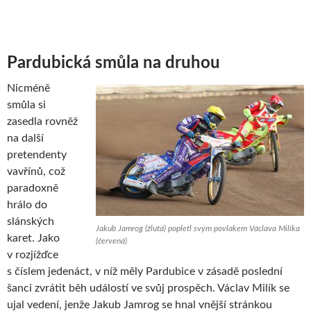
Pardubická smůla na druhou
Nicméně
smůla si
zasedla rovněž
na další
pretendenty
vavřínů, což
paradoxně
hrálo do
slánských
Jakub Jamrog (žlutá) popletl svým povlakem Václava Milíka
karet. Jako
(červená)
v rozjížďce
s číslem jedenáct, v níž měly Pardubice v zásadě poslední
šanci zvrátit běh událostí ve svůj prospěch. Václav Milík se
ujal vedení, jenže Jakub Jamrog se hnal vnější stránkou