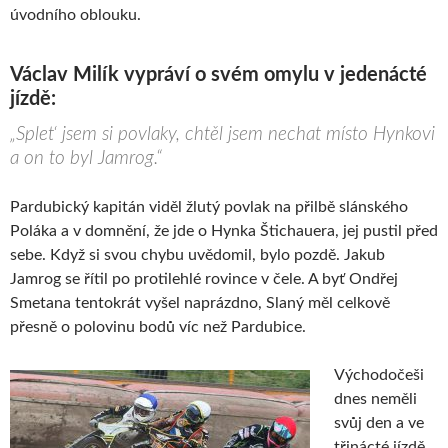
úvodního oblouku.
Václav Milík vypráví o svém omylu v jedenácté
jízdě:
„Splet‘ jsem si povlaky, chtěl jsem nechat místo Hynkovi
a on to byl Jamrog.“
Pardubický kapitán viděl žlutý povlak na přilbě slánského
Poláka a v domnění, že jde o Hynka Štichauera, jej pustil před
sebe. Když si svou chybu uvědomil, bylo pozdě. Jakub
Jamrog se řítil po protilehlé rovince v čele. A byť Ondřej
Smetana tentokrát vyšel naprázdno, Slaný měl celkově
přesně o polovinu bodů víc než Pardubice.
Východočeši
dnes neměli
svůj den a ve
třinácté jízdě