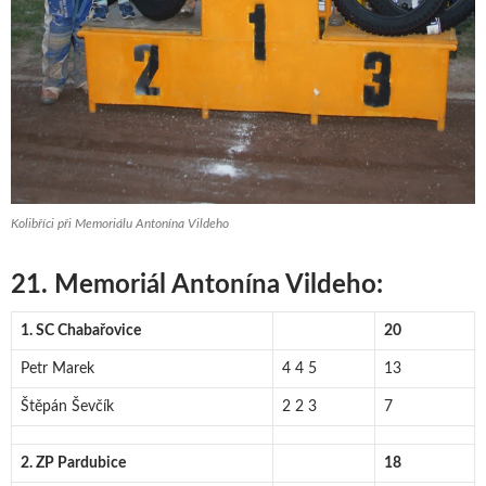
Kolibříci při Memoriálu Antonína Vildeho
21. Memoriál Antonína Vildeho:
1. SC Chabařovice
20
Petr Marek
4 4 5
13
Štěpán Ševčík
2 2 3
7
2. ZP Pardubice
18