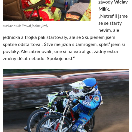
závody
Václav
Milík
.
„Netrefili jsme
se se starty,
Václav Milík litoval jediné jízdy
nevím, ale
jednička a trojka pak startovaly, ale se Skupieněm jsem
špatně odstartoval. Štve mě jízda s Jamrogem, splet‘ jsem si
povlaky. Ale zatrénovali jsme si na extraligu, žádný extra
změny dělat nebudu. Spokojenost.“