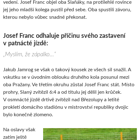
vedení. Josef Franc objel oba Slaňáky, na protilehlé rovince
jej jeho mladší kolega pustil před sebe. Oba spustili závoru,
kterou nebylo vůbec snadné překonat.
Josef Franc odhaluje příčinu svého zastavení
v patnácté jízdě:
„Myslím, že zápalko…“
Jakub Jamrog se však o takový kousek ze všech sil snažil. A
vskutku se v úvodním oblouku druhého kola posunul mezi
oba Pražany. Ve třetím okruhu zůstal Josef Franc stát. Místo
prohry, Slaný zvítězil 6:4 a od titulu jej dělil jen krůček.
V osmnácté jízdě drtivě zvítězil nad Březolupy a letité
prokletí domácího stadiónu v mistrovství republiky dvojic
bylo konečně zlomeno.
Na oslavy však
zatím ještě