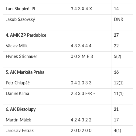
Lars Skupieň, PL
3 4 3 X 4 X
14
Jakub Sazovský
DNR
4. AMK ZP Pardubice
27
Václav Milík
4 3 3 4 4 4
22
Hynek Štichauer
0 0 2 M E 3
5(2)
5. AK Markéta Praha
16
Petr Chlupáč
0 4 2 0 3 3
12(1)
Daniel Klíma
2 3 3 3 F/R –
11(1)
6. AK Březolupy
21
Martin Málek
4 2 4 3 2 2
17
Jaroslav Petrák
2 0 0 2 0 0
4(1)