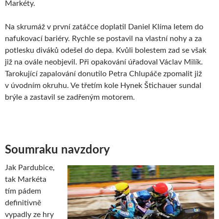
Markéty.
Na skrumáž v první zatáčce doplatil Daniel Klíma letem do
nafukovací bariéry. Rychle se postavil na vlastní nohy a za
potlesku diváků odešel do depa. Kvůli bolestem zad se však
již na ovále neobjevil. Při opakování úřadoval Václav Milík.
Tarokující zapalování donutilo Petra Chlupáče zpomalit již
v úvodním okruhu. Ve třetím kole Hynek Štichauer sundal
brýle a zastavil se zadřeným motorem.
Soumraku navzdory
Jak Pardubice,
tak Markéta
tím pádem
definitivně
vypadly ze hry