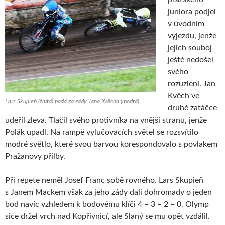
juniora podjel
v úvodním
výjezdu, jenže
jejich souboj
ještě nedošel
svého
rozuzlení. Jan
Kvěch ve
Lars Skupieň (žlutá) padá za zády Jana Kvěcha (modrá)
druhé zatáčce
udeřil zleva. Tlačil svého protivníka na vnější stranu, jenže
Polák upadl. Na rampě vylučovacích světel se rozsvítilo
modré světlo, které svou barvou korespondovalo s povlakem
Pražanovy přilby.
Při repete neměl Josef Franc sobě rovného. Lars Skupieň
s Janem Mackem však za jeho zády dali dohromady o jeden
bod navíc vzhledem k bodovému klíči 4 – 3 – 2 – 0. Olymp
sice držel vrch nad Kopřivnicí, ale Slaný se mu opět vzdálil.