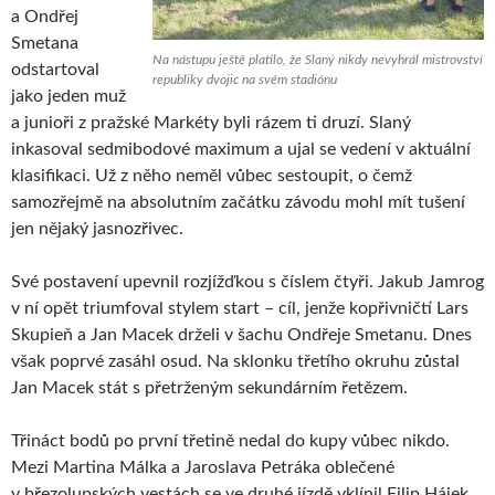
a Ondřej
Smetana
Na nástupu ještě platilo, že Slaný nikdy nevyhrál mistrovství
odstartoval
republiky dvojic na svém stadiónu
jako jeden muž
a junioři z pražské Markéty byli rázem ti druzí. Slaný
inkasoval sedmibodové maximum a ujal se vedení v aktuální
klasifikaci. Už z něho neměl vůbec sestoupit, o čemž
samozřejmě na absolutním začátku závodu mohl mít tušení
jen nějaký jasnozřivec.
Své postavení upevnil rozjížďkou s číslem čtyři. Jakub Jamrog
v ní opět triumfoval stylem start – cíl, jenže kopřivničtí Lars
Skupieň a Jan Macek drželi v šachu Ondřeje Smetanu. Dnes
však poprvé zasáhl osud. Na sklonku třetího okruhu zůstal
Jan Macek stát s přetrženým sekundárním řetězem.
Třináct bodů po první třetině nedal do kupy vůbec nikdo.
Mezi Martina Málka a Jaroslava Petráka oblečené
v březolupských vestách se ve druhé jízdě vklínil Filip Hájek