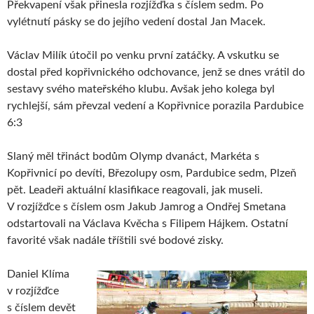
Překvapení však přinesla rozjížďka s číslem sedm. Po
vylétnutí pásky se do jejího vedení dostal Jan Macek.
Václav Milík útočil po venku první zatáčky. A vskutku se
dostal před kopřivnického odchovance, jenž se dnes vrátil do
sestavy svého mateřského klubu. Avšak jeho kolega byl
rychlejší, sám převzal vedení a Kopřivnice porazila Pardubice
6:3
Slaný měl třináct bodům Olymp dvanáct, Markéta s
Kopřivnicí po devíti, Březolupy osm, Pardubice sedm, Plzeň
pět. Leadeři aktuální klasifikace reagovali, jak museli.
V rozjížďce s číslem osm Jakub Jamrog a Ondřej Smetana
odstartovali na Václava Kvěcha s Filipem Hájkem. Ostatní
favorité však nadále tříštili své bodové zisky.
Daniel Klíma
v rozjížďce
s číslem devět