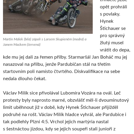
opět prohráli
s povlaky.
Hynek
Štichauer se
pro správný
Martin Málek (bílá) zápolí s Larsem Skupieněm (modrá) a
žlutý musel
Janem Mackem (červená)
vrátit do depa,
kde mu jej dali za řemen přilby. Starmaršál Jan Boháč mu jej
nasazoval na přilbu, jenže Pardubičan stál na třetím
startovním poli namísto čtvrtého. Diskvalifikace na sebe
nedala dlouho čekat.
Václav Milík sice přivolával Lubomíra Vozára na ovál. Leč
protesty byly naprosto marné, obzvlášť měl-li dvouminutový
limit uběhnout již v době, kdy Hynek Štichauer přijížděl
podruhé na rošt. Václav Milík hladce vyhrál, ale Pardubice i
tak podlehly Plzni 4:5. Vrchol jejich martýria nastal
s šestnáctou jízdou, kdy se jejich soupeři stali junioři z