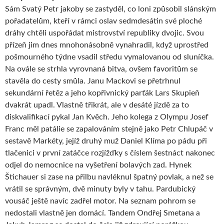
Sám Svatý Petr jakoby se zastyděl, co loni způsobil slánským
pořadatelům, kteří v rámci oslav sedmdesátin své ploché
dráhy chtěli uspořádat mistrovství republiky dvojic. Svou
přízeň jim dnes mnohonásobně vynahradil, když uprostřed
pošmourného týdne vsadil středu vymalovanou od sluníčka.
Na ovále se strhla vyrovnaná bitva, ovšem favoritům se
stavěla do cesty smůla. Janu Mackovi se přetrhnul
sekundární řetěz a jeho kopřivnický parťák Lars Skupieň
dvakrát upadl. Vlastně třikrát, ale v desáté jízdě za to
diskvalifikací pykal Jan Kvěch. Jeho kolega z Olympu Josef
Franc měl patálie se zapalováním stejně jako Petr Chlupáč v
sestavě Markéty, jejíž druhý muž Daniel Klíma po pádu při
tlačenici v první zatáčce rozjížďky s číslem šestnáct nakonec
odjel do nemocnice na vyšetření bolavých zad. Hynek
Štichauer si zase na přilbu navléknul špatný povlak, a než se
vrátil se správným, dvě minuty byly v tahu. Pardubický
vousáč ještě navíc zadřel motor. Na seznam pohrom se
nedostali vlastně jen domácí. Tandem Ondřej Smetana a