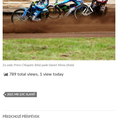
Za zády Petra Chlupáče (bílá) padá Daniel Klíma (žlutá)
789 total views, 1 view today
2021 MR 2JIC SLANÝ
PŘEDCHOZÍ PŘÍSPĚVEK