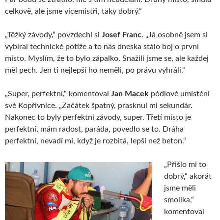
celkově, ale jsme vicemistři, taky dobrý.“
„Těžký závody,“ povzdechl si
Josef Franc
. „Já osobně jsem si
vybíral technické potíže a to nás dneska stálo boj o první
místo. Myslím, že to bylo zápalko. Snažili jsme se, ale každej
měl pech. Jen ti nejlepší ho neměli, po právu vyhráli.“
„Super, perfektní,“ komentoval
Jan Macek
pódiové umístění
své Kopřivnice. „Začátek špatný, prasknul mi sekundár.
Nakonec to byly perfektní závody, super. Třetí místo je
perfektní, mám radost, paráda, povedlo se to. Dráha
perfektní, nevadí mi, když je rozbitá, lepší než beton.“
„Přišlo mi to
dobrý,“ akorát
jsme měli
smolíka,“
komentoval