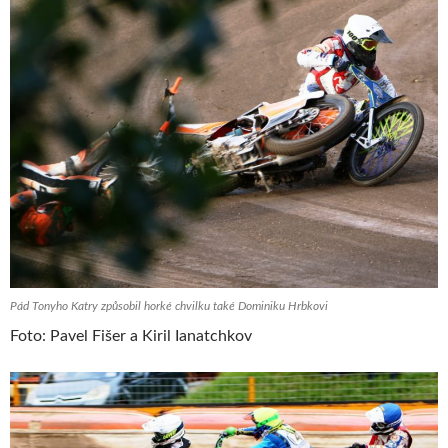
Pád Tonyho Katry způsobil horké chvilku také Dominiku Hrbkovi
Foto: Pavel Fišer a Kiril Ianatchkov