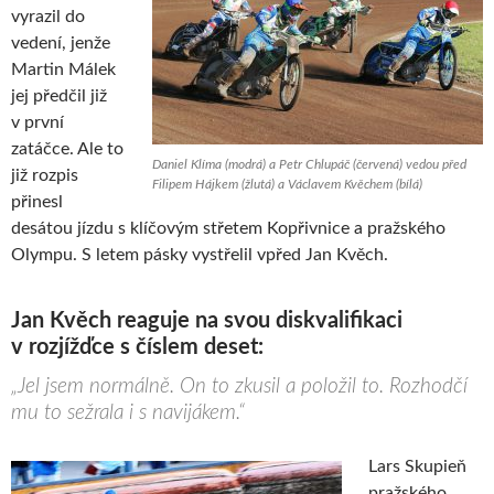
vyrazil do
vedení, jenže
Martin Málek
jej předčil již
v první
zatáčce. Ale to
Daniel Klíma (modrá) a Petr Chlupáč (červená) vedou před
již rozpis
Filipem Hájkem (žlutá) a Václavem Kvěchem (bílá)
přinesl
desátou jízdu s klíčovým střetem Kopřivnice a pražského
Olympu. S letem pásky vystřelil vpřed Jan Kvěch.
Jan Kvěch reaguje na svou diskvalifikaci
v rozjížďce s číslem deset:
„Jel jsem normálně. On to zkusil a položil to. Rozhodčí
mu to sežrala i s navijákem.“
Lars Skupieň
pražského