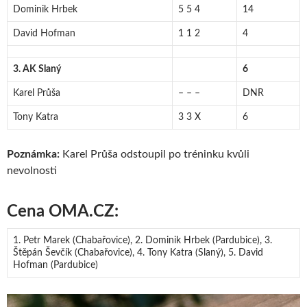
Dominik Hrbek
5 5 4
14
David Hofman
1 1 2
4
3. AK Slaný
6
Karel Průša
– – –
DNR
Tony Katra
3 3 X
6
Poznámka:
Karel Průša odstoupil po tréninku kvůli
nevolnosti
Cena OMA.CZ:
1. Petr Marek (Chabařovice), 2. Dominik Hrbek (Pardubice), 3.
Štěpán Ševčík (Chabařovice), 4. Tony Katra (Slaný), 5. David
Hofman (Pardubice)