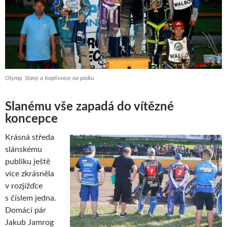
Olymp, Slaný a Kopřivnice na pódiu
Slanému vše zapadá do vítězné
koncepce
Krásná středa
slánskému
publiku ještě
více zkrásněla
v rozjížďce
s číslem jedna.
Domácí pár
Jakub Jamrog