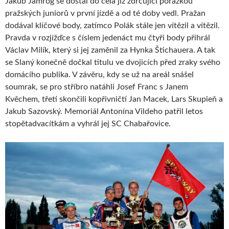
Jakub Jamrog se dostal do čela již zdrcující porážkou
pražských juniorů v první jízdě a od té doby vedl. Pražan
dodával klíčové body, zatímco Polák stále jen vítězil a vítězil.
Pravda v rozjížďce s číslem jedenáct mu čtyři body přihrál
Václav Milík, který si jej zaměnil za Hynka Štichauera. A tak
se Slaný konečně dočkal titulu ve dvojicích před zraky svého
domácího publika. V závěru, kdy se už na areál snášel
soumrak, se pro stříbro natáhli Josef Franc s Janem
Kvěchem, třetí skončili kopřivničtí Jan Macek, Lars Skupieň a
Jakub Sazovský. Memoriál Antonína Vildeho patřil letos
stopětadvacítkám a vyhrál jej SC Chabařovice.