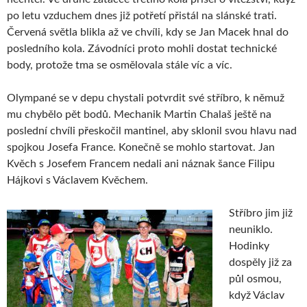
po letu vzduchem dnes již potřetí přistál na slánské trati.
Červená světla blikla až ve chvíli, kdy se Jan Macek hnal do
posledního kola. Závodníci proto mohli dostat technické
body, protože tma se osmělovala stále víc a víc.
Olympané se v depu chystali potvrdit své stříbro, k němuž
mu chybělo pět bodů. Mechanik Martin Chalaš ještě na
poslední chvíli přeskočil mantinel, aby sklonil svou hlavu nad
spojkou Josefa France. Konečně se mohlo startovat. Jan
Kvěch s Josefem Francem nedali ani náznak šance Filipu
Hájkovi s Václavem Kvěchem.
Stříbro jim již
neuniklo.
Hodinky
dospěly již za
půl osmou,
když Václav