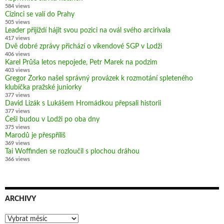
584 views
Cizinci se valí do Prahy
505 views
Leader přijíždí hájit svou pozici na ovál svého arcirivala
417 views
Dvě dobré zprávy přichází o víkendové SGP v Lodži
406 views
Karel Průša letos nepojede, Petr Marek na podzim
403 views
Gregor Zorko našel správný provázek k rozmotání spleteného
klubíčka pražské juniorky
377 views
David Lizák s Lukášem Hromádkou přepsali historii
377 views
Češi budou v Lodži po oba dny
375 views
Marodů je přespříliš
369 views
Tai Woffinden se rozloučil s plochou dráhou
366 views
ARCHIVY
Archivy