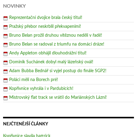
NOVINKY
Reprezentační dvojice brala český titul!
Pražský přebor neskrblil překvapeními!
Bruno Belan prožil druhou vítěznou neděli v řadě!
Bruno Belan se radoval z triumfu na domácí dráze!
Andy Appleton obhájil dlouhodrážní titul!
Dominik Suchánek dobyl malý lázeňský ovál!
Adam Bubba Bednář si vyjel postup do finále SGP2!
Poláci měli na Borech pré!
Kopřivnice vyhrála i v Pardubicích!
Mistrovský flat track se vrátil do Mariánských Lázní!
NEJČTENĚJŠÍ ČLÁNKY
Kopřivnice slavila hattrick