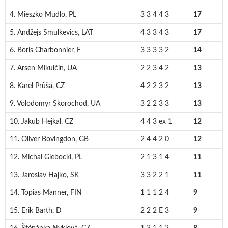
4. Mieszko Mudlo, PL
3 3 4 4 3
17
5. Andžejs Smulkevics, LAT
4 3 3 4 3
17
6. Boris Charbonnier, F
3 3 3 3 2
14
7. Arsen Mikulčin, UA
2 2 3 4 2
13
8. Karel Průša, CZ
4 2 2 3 2
13
9. Volodomyr Skorochod, UA
3 2 2 3 3
13
10. Jakub Hejkal, CZ
4 4 3 ex 1
12
11. Oliver Bovingdon, GB
2 4 4 2 0
12
12. Michal Glebocki, PL
2 1 3 1 4
11
13. Jaroslav Hajko, SK
3 3 2 2 1
11
14. Topias Manner, FIN
1 1 1 2 4
9
15. Erik Barth, D
2 2 2 E 3
9