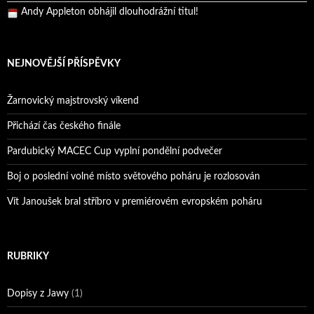
Andy Appleton obhájil dlouhodrážní titul!
Reprezentační dvojice brala český titul!
NEJNOVĚJŠÍ PŘÍSPĚVKY
Žarnovický majstrovský víkend
Přichází čas českého finále
Pardubický MACEC Cup vyplní pondělní podvečer
Boj o poslední volné místo světového poháru je rozlosován
Vít Janoušek bral stříbro v premiérovém evropském poháru
RUBRIKY
Dopisy z Jawy
(1)