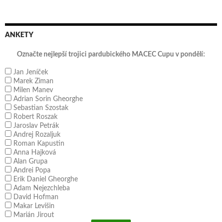
ANKETY
Označte nejlepší trojici pardubického MACEC Cupu v pondělí:
Jan Jeníček
Marek Ziman
Milen Manev
Adrian Sorin Gheorghe
Sebastian Szostak
Robert Roszak
Jaroslav Petrák
Andrej Rozaljuk
Roman Kapustin
Anna Hajková
Alan Grupa
Andrei Popa
Erik Daniel Gheorghe
Adam Nejezchleba
David Hofman
Makar Levišin
Marián Jirout