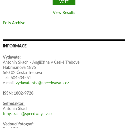
View Results
Polls Archive
INFORMACE
Vydavatel:
Antonín Škach - Angličtina v České Třebové
Habrmanova 1895
560 02 Česká Třebová
Tel.: 604534551
e-mail:
vydavatelstvi@speedwaya-z.cz
ISSN: 1802-9728
Šéfredaktor:
Antonín Škach
tony.skach@speedwaya-z.cz
Vedoucí fotograf: