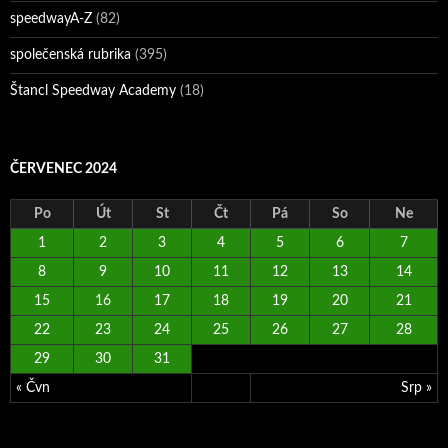
speedwayA-Z
(82)
společenská rubrika
(395)
Štancl Speedway Academy
(18)
ČERVENEC 2024
Po
Út
St
Čt
Pá
So
Ne
1
2
3
4
5
6
7
8
9
10
11
12
13
14
15
16
17
18
19
20
21
22
23
24
25
26
27
28
29
30
31
« Čvn
Srp »