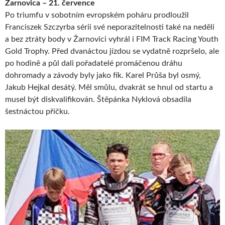
Žarnovica – 21. července
Po triumfu v sobotním evropském poháru prodloužil
Franciszek Szczyrba sérii své neporazitelnosti také na neděli
a bez ztráty body v Žarnovici vyhrál i FIM Track Racing Youth
Gold Trophy. Před dvanáctou jízdou se vydatně rozpršelo, ale
po hodině a půl dali pořadatelé promáčenou dráhu
dohromady a závody byly jako fík. Karel Průša byl osmý,
Jakub Hejkal desátý. Měl smůlu, dvakrát se hnul od startu a
musel být diskvalifikován. Štěpánka Nyklová obsadila
šestnáctou příčku.