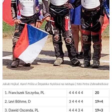
Jakub Hejkal, Karel Průša a Štěpánka Nyklová na nástupu | foto Petra Zahradníčková
1. Franciszek Szczyrba, PL
4 4 4 4 4
20
2. Levi Böhme, D
3 4 4 4 4
19+4
3. Dawid Oscenda, PL
4 4 4 3 4
19+3