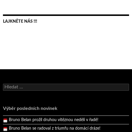
LAJKNĚTE NÁS !!!
Bruno Belan se radoval z triumfu na domácí dráze!
Vyhledávání
Andy Appleton obhájil dlouhodrážní titul!
Reprezentační dvojice brala český titul!
Výběr posledních novinek
Pražský přebor neskrblil překvapeními!
Bruno Belan prožil druhou vítěznou neděli v řadě!
Bruno Belan se radoval z triumfu na domácí dráze!