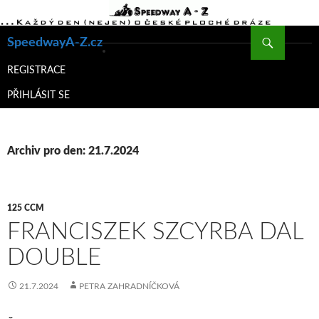
Hledat
SpeedwayA-Z.cz
PŘEJÍT
K
REGISTRACE
OBSAHU
PŘIHLÁSIT SE
WEBU
Archiv pro den: 21.7.2024
125 CCM
FRANCISZEK SZCYRBA DAL
DOUBLE
21.7.2024
PETRA ZAHRADNÍČKOVÁ