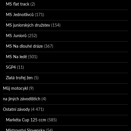
MS flat track
(2)
MS Jednotlivců
(171)
MS juniorských družstev
(154)
MS Juniorů
(252)
MS Na dlouhé dráze
(367)
MS Na ledě
(501)
SGP4
(11)
Zlatá trofej žen
(5)
Můj motocykl
(9)
na jiných závodištích
(4)
Ostatní závody
(4 471)
Markéta Cup 125 ccm
(585)
Mistrovství Slovenska
(54)