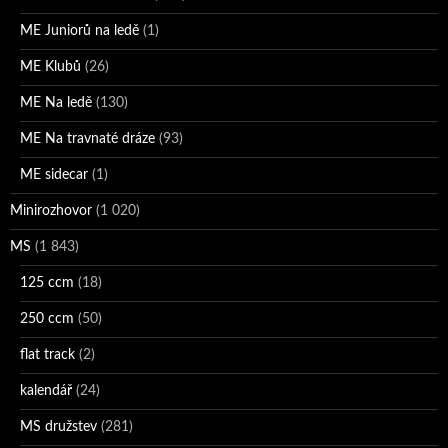
ME Juniorů na ledě
(1)
ME Klubů
(26)
ME Na ledě
(130)
ME Na travnaté dráze
(93)
ME sidecar
(1)
Minirozhovor
(1 020)
MS
(1 843)
125 ccm
(18)
250 ccm
(50)
flat track
(2)
kalendář
(24)
MS družstev
(281)