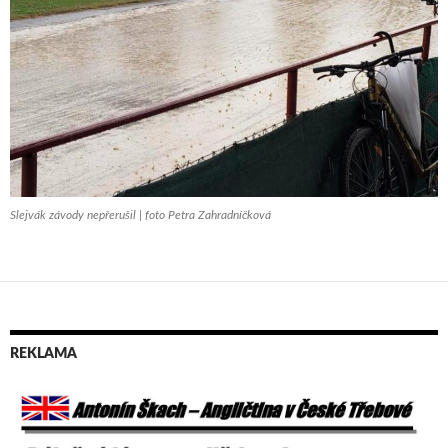
Slejvák závody nepřerušil | foto Petra Zahradníčková
REKLAMA