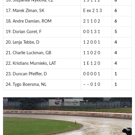
16. Štěpánka Nyklová, CZ
1 3 1 1 2
8
17. Marek Ziman, SK
E ex 2 1 3
6
18. Andre Damian, ROM
2 1 1 0 2
6
19. Dorian Goret, F
0 0 1 3 1
5
20. Lenja Tebbe, D
1 2 0 0 1
4
21. Charlie Luckman, GB
1 1 0 2 0
4
22. Kristians Murnieks, LAT
1 E 1 2 0
4
23. Duncan Pfeiffer, D
0 0 0 0 1
1
24. Tygo Boersma, NL
– – 0 1 0
1