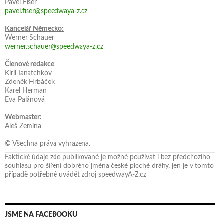
Pavel Fišer
pavel.fiser@speedwaya-z.cz
Kancelář Německo:
Werner Schauer
werner.schauer@speedwaya-z.cz
Členové redakce:
Kiril Ianatchkov
Zdeněk Hrbáček
Karel Herman
Eva Palánová
Webmaster:
Aleš Zemina
© Všechna práva vyhrazena.
Faktické údaje zde publikované je možné používat i bez předchozího
souhlasu pro šíření dobrého jména české ploché dráhy, jen je v tomto
případě potřebné uvádět zdroj speedwayA-Z.cz
JSME NA FACEBOOKU