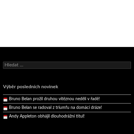
Bruno Belan se radoval z triumfu na domácí dráze!
Vyhledávání
Andy Appleton obhájil dlouhodrážní titul!
Reprezentační dvojice brala český titul!
Výběr posledních novinek
Pražský přebor neskrblil překvapeními!
Bruno Belan prožil druhou vítěznou neděli v řadě!
Bruno Belan se radoval z triumfu na domácí dráze!
Andy Appleton obhájil dlouhodrážní titul!
Reprezentační dvojice brala český titul!