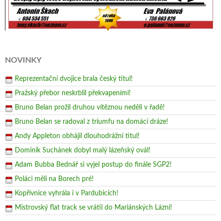
NOVINKY
Reprezentační dvojice brala český titul!
Pražský přebor neskrblil překvapeními!
Bruno Belan prožil druhou vítěznou neděli v řadě!
Bruno Belan se radoval z triumfu na domácí dráze!
Andy Appleton obhájil dlouhodrážní titul!
Dominik Suchánek dobyl malý lázeňský ovál!
Adam Bubba Bednář si vyjel postup do finále SGP2!
Poláci měli na Borech pré!
Kopřivnice vyhrála i v Pardubicích!
Mistrovský flat track se vrátil do Mariánských Lázní!