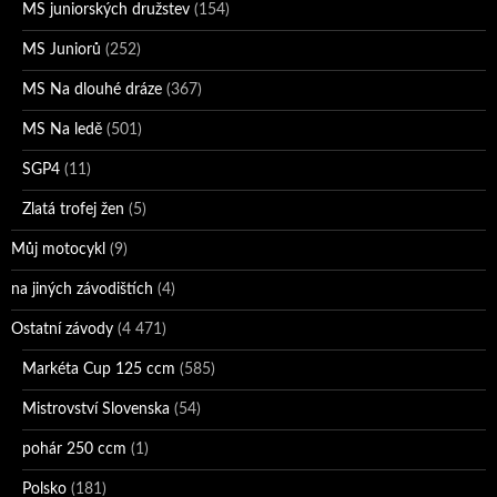
MS juniorských družstev
(154)
MS Juniorů
(252)
MS Na dlouhé dráze
(367)
MS Na ledě
(501)
SGP4
(11)
Zlatá trofej žen
(5)
Můj motocykl
(9)
na jiných závodištích
(4)
Ostatní závody
(4 471)
Markéta Cup 125 ccm
(585)
Mistrovství Slovenska
(54)
pohár 250 ccm
(1)
Polsko
(181)