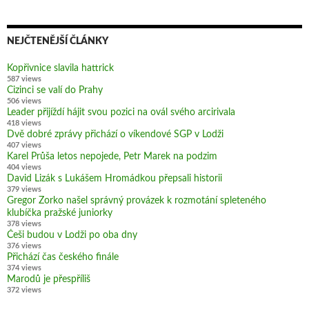
NEJČTENĚJŠÍ ČLÁNKY
Kopřivnice slavila hattrick
587 views
Cizinci se valí do Prahy
506 views
Leader přijíždí hájit svou pozici na ovál svého arcirivala
418 views
Dvě dobré zprávy přichází o víkendové SGP v Lodži
407 views
Karel Průša letos nepojede, Petr Marek na podzim
404 views
David Lizák s Lukášem Hromádkou přepsali historii
379 views
Gregor Zorko našel správný provázek k rozmotání spleteného
klubíčka pražské juniorky
378 views
Češi budou v Lodži po oba dny
376 views
Přichází čas českého finále
374 views
Marodů je přespříliš
372 views