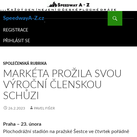
Hledat
SpeedwayA-Z.cz
PŘEJÍT
K
REGISTRACE
OBSAHU
PŘIHLÁSIT SE
WEBU
SPOLEČENSKÁ RUBRIKA
MARKÉTA PROŽILA SVOU
VÝROČNÍ ČLENSKOU
SCHŮZI
26.2.2023
PAVEL FIŠER
Praha – 23. února
Plochodrážní stadión na pražské Šestce ve čtvrtek pořádně