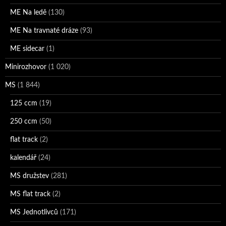
ME Na ledě
(130)
ME Na travnaté dráze
(93)
ME sidecar
(1)
Minirozhovor
(1 020)
MS
(1 844)
125 ccm
(19)
250 ccm
(50)
flat track
(2)
kalendář
(24)
MS družstev
(281)
MS flat track
(2)
MS Jednotlivců
(171)