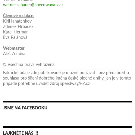
werner.schauer@speedwaya-z.cz
Členové redakce:
Kiril Ianatchkov
Zdeněk Hrbáček
Karel Herman
Eva Palánová
Webmaster:
Aleš Zemina
© Všechna práva vyhrazena.
Faktické údaje zde publikované je možné používat i bez předchozího
souhlasu pro šíření dobrého jména české ploché dráhy, jen je v tomto
případě potřebné uvádět zdroj speedwayA-Z.cz
JSME NA FACEBOOKU
LAJKNĚTE NÁS !!!