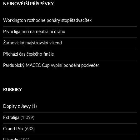
NEJNOVĚJŠÍ PŘÍSPĚVKY
Workington rozhodne poháry stopětadvacítek
První liga míří na neutrální dráhu
Žarnovický majstrovský víkend
Přichází čas českého finále
Pardubický MACEC Cup vyplní pondělní podvečer
RUBRIKY
Dopisy z Jawy
(1)
Extraliga
(1 099)
Grand Prix
(633)