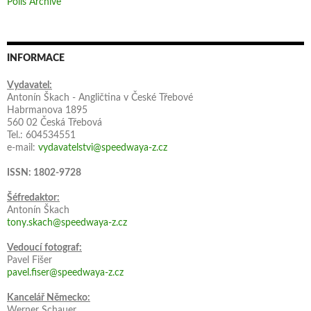
Polls Archive
INFORMACE
Vydavatel:
Antonín Škach - Angličtina v České Třebové
Habrmanova 1895
560 02 Česká Třebová
Tel.: 604534551
e-mail:
vydavatelstvi@speedwaya-z.cz
ISSN: 1802-9728
Šéfredaktor:
Antonín Škach
tony.skach@speedwaya-z.cz
Vedoucí fotograf:
Pavel Fišer
pavel.fiser@speedwaya-z.cz
Kancelář Německo:
Werner Schauer