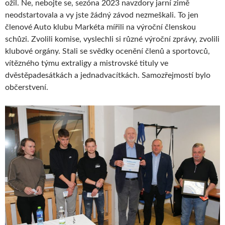
ožil. Ne, nebojte se, sezóna 2023 navzdory jarní zimě
neodstartovala a vy jste žádný závod nezmeškali. To jen
členové Auto klubu Markéta mířili na výroční členskou
schůzi. Zvolili komise, vyslechli si různé výroční zprávy, zvolili
klubové orgány. Stali se svědky ocenění členů a sportovců,
vítězného týmu extraligy a mistrovské tituly ve
dvěstěpadesátkách a jednadvacítkách. Samozřejmostí bylo
občerstvení.