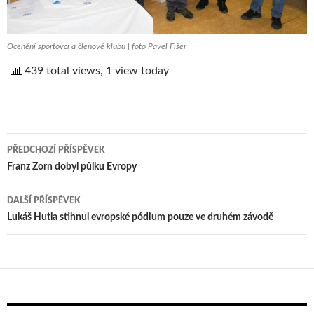
Ocenění sportovci a členové klubu | foto Pavel Fišer
439 total views, 1 view today
PŘEDCHOZÍ PŘÍSPĚVEK
Navigace
Franz Zorn dobyl půlku Evropy
pro
DALŠÍ PŘÍSPĚVEK
příspěvek
Lukáš Hutla stihnul evropské pódium pouze ve druhém závodě