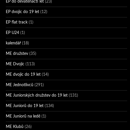
EP do devatenácti let
(23)
EP dvojic do 19 let
(12)
EP flat track
(1)
EP U24
(1)
kalendář
(18)
ME družstev
(35)
ME Dvojic
(113)
ME dvojic do 19 let
(14)
ME Jednotlivců
(291)
ME Juniorských družstev do 19 let
(131)
ME Juniorů do 19 let
(134)
ME Juniorů na ledě
(1)
ME Klubů
(26)