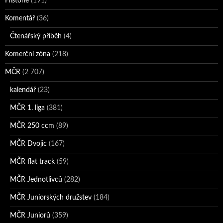
Historie
(191)
Komentář
(36)
Čtenářský příběh
(4)
Komerční zóna
(218)
MČR
(2 707)
kalendář
(23)
MČR 1. liga
(381)
MČR 250 ccm
(89)
MČR Dvojic
(167)
MČR flat track
(59)
MČR Jednotlivců
(282)
MČR Juniorských družstev
(184)
MČR Juniorů
(359)