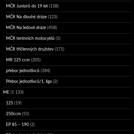
MČR Juniorů do 19 let
(138)
MČR Na dlouhé dráze
(123)
MČR Na ledové dráze
(458)
MČR terénních motocyklů
(5)
MČR tříčlenných družstev
(171)
MR 125 ccm
(205)
přebor jednotlivců
(284)
Přebor jednotlivců/1. liga
(2)
ME
(1 133)
125
(19)
250ccm
(51)
EP 85 – 190
(2)