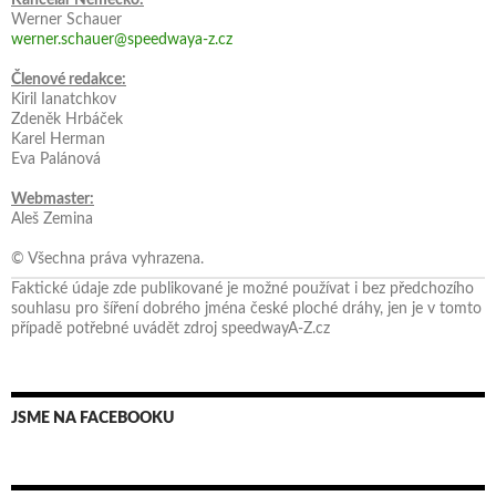
Werner Schauer
werner.schauer@speedwaya-z.cz
Členové redakce:
Kiril Ianatchkov
Zdeněk Hrbáček
Karel Herman
Eva Palánová
Webmaster:
Aleš Zemina
© Všechna práva vyhrazena.
Faktické údaje zde publikované je možné používat i bez předchozího
souhlasu pro šíření dobrého jména české ploché dráhy, jen je v tomto
případě potřebné uvádět zdroj speedwayA-Z.cz
JSME NA FACEBOOKU