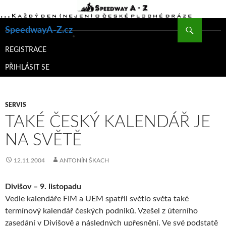
Hledat
SpeedwayA-Z.cz
PŘEJÍT
K
REGISTRACE
OBSAHU
PŘIHLÁSIT SE
WEBU
SERVIS
TAKÉ ČESKÝ KALENDÁŘ JE
NA SVĚTĚ
12.11.2004
ANTONÍN ŠKACH
Divišov – 9. listopadu
Vedle kalendáře FIM a UEM spatřil světlo světa také
termínový kalendář českých podniků. Vzešel z úterního
zasedání v Divišově a následných upřesnění. Ve své podstatě