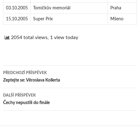
03.10.2005
Tomíčkův memoriál
Praha
15.10.2005
Super Prix
Mšeno
2054 total views, 1 view today
PŘEDCHOZÍ PŘÍSPĚVEK
Navigace
Zeptejte se: Věroslava Kollerta
pro
DALŠÍ PŘÍSPĚVEK
příspěvek
Čechy nepustili do finále