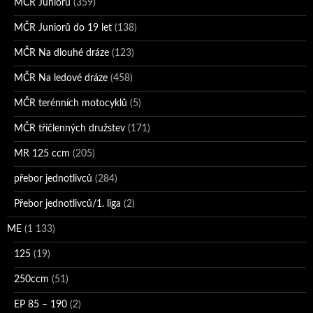
MČR Juniorů
(359)
MČR Juniorů do 19 let
(138)
MČR Na dlouhé dráze
(123)
MČR Na ledové dráze
(458)
MČR terénních motocyklů
(5)
MČR tříčlenných družstev
(171)
MR 125 ccm
(205)
přebor jednotlivců
(284)
Přebor jednotlivců/1. liga
(2)
ME
(1 133)
125
(19)
250ccm
(51)
EP 85 – 190
(2)