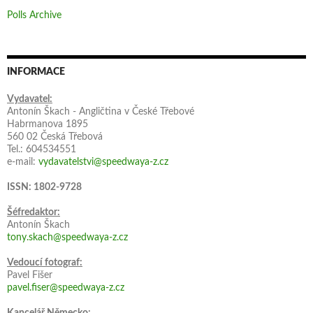
Polls Archive
INFORMACE
Vydavatel:
Antonín Škach - Angličtina v České Třebové
Habrmanova 1895
560 02 Česká Třebová
Tel.: 604534551
e-mail:
vydavatelstvi@speedwaya-z.cz
ISSN: 1802-9728
Šéfredaktor:
Antonín Škach
tony.skach@speedwaya-z.cz
Vedoucí fotograf:
Pavel Fišer
pavel.fiser@speedwaya-z.cz
Kancelář Německo: