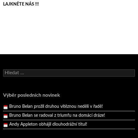
LAJKNĚTE NÁS !!!
Bruno Belan se radoval z triumfu na domácí dráze!
Vyhledávání
Andy Appleton obhájil dlouhodrážní titul!
Reprezentační dvojice brala český titul!
Pražský přebor neskrblil překvapeními!
Výběr posledních novinek
Bruno Belan prožil druhou vítěznou neděli v řadě!
Bruno Belan se radoval z triumfu na domácí dráze!
Andy Appleton obhájil dlouhodrážní titul!
Reprezentační dvojice brala český titul!