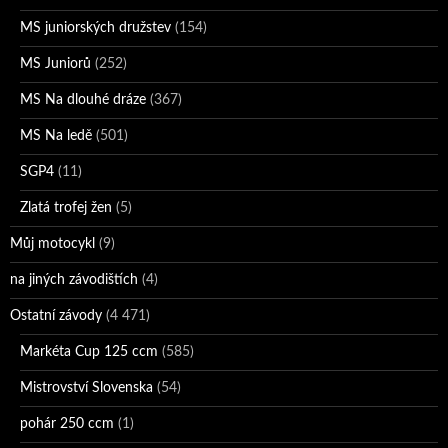
MS juniorských družstev
(154)
MS Juniorů
(252)
MS Na dlouhé dráze
(367)
MS Na ledě
(501)
SGP4
(11)
Zlatá trofej žen
(5)
Můj motocykl
(9)
na jiných závodištích
(4)
Ostatní závody
(4 471)
Markéta Cup 125 ccm
(585)
Mistrovství Slovenska
(54)
pohár 250 ccm
(1)