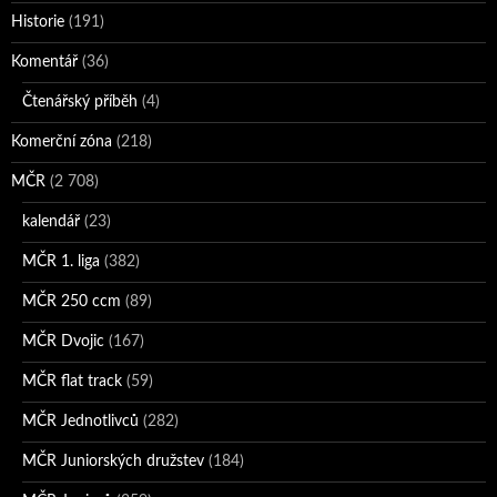
Historie
(191)
Komentář
(36)
Čtenářský příběh
(4)
Komerční zóna
(218)
MČR
(2 708)
kalendář
(23)
MČR 1. liga
(382)
MČR 250 ccm
(89)
MČR Dvojic
(167)
MČR flat track
(59)
MČR Jednotlivců
(282)
MČR Juniorských družstev
(184)