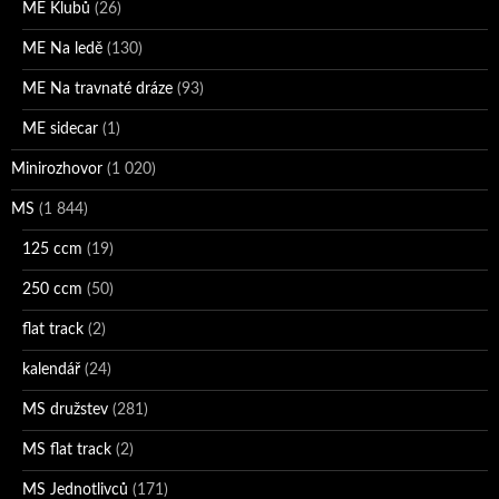
ME Klubů
(26)
ME Na ledě
(130)
ME Na travnaté dráze
(93)
ME sidecar
(1)
Minirozhovor
(1 020)
MS
(1 844)
125 ccm
(19)
250 ccm
(50)
flat track
(2)
kalendář
(24)
MS družstev
(281)
MS flat track
(2)
MS Jednotlivců
(171)