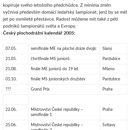
kopíruje svého letošního předchůdce. Z minima změn
vyčnívá především domácí ledařský šampionát, jenž by se měl
jet po osmileté přestávce. Radost můžeme mít také z pěti
podniků šampionátů světa a Evropy.
Český plochodrážní kalendář 2005:
07.05.
semifinále ME na ploché dráze dvojic
Slaný
21.05.
čtvrtfinále MS juniorů
Pardubice
21.08.
finále ME juniorů do 19 let
Mšeno
01.10.
finále MS juniorských družstev
Pardubice
???
Grand Prix
Praha
22.06.
Mistrovství České republiky –
Praha
semifinále 1
25.06.
Mistrovství České republiky –
Svitavy