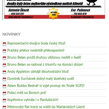
NOVINKY
Reprezentační dvojice brala český titul!
Pražský přebor neskrblil překvapeními!
Bruno Belan prožil druhou vítěznou neděli v řadě!
Bruno Belan se radoval z triumfu na domácí dráze!
Andy Appleton obhájil dlouhodrážní titul!
Dominik Suchánek dobyl malý lázeňský ovál!
Adam Bubba Bednář si vyjel postup do finále SGP2!
Poláci měli na Borech pré!
Kopřivnice vyhrála i v Pardubicích!
Mistrovský flat track se vrátil do Mariánských Lázní!