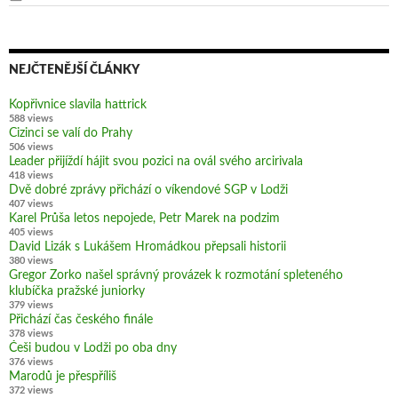
NEJČTENĚJŠÍ ČLÁNKY
Kopřivnice slavila hattrick
588 views
Cizinci se valí do Prahy
506 views
Leader přijíždí hájit svou pozici na ovál svého arcirivala
418 views
Dvě dobré zprávy přichází o víkendové SGP v Lodži
407 views
Karel Průša letos nepojede, Petr Marek na podzim
405 views
David Lizák s Lukášem Hromádkou přepsali historii
380 views
Gregor Zorko našel správný provázek k rozmotání spleteného
klubíčka pražské juniorky
379 views
Přichází čas českého finále
378 views
Češi budou v Lodži po oba dny
376 views
Marodů je přespříliš
372 views