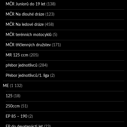
MČR Juniorů do 19 let
(138)
MČR Na dlouhé dráze
(123)
MČR Na ledové dráze
(458)
MČR terénních motocyklů
(5)
MČR tříčlenných družstev
(171)
MR 125 ccm
(205)
přebor jednotlivců
(284)
Přebor jednotlivců/1. liga
(2)
ME
(1 132)
125
(18)
250ccm
(51)
EP 85 – 190
(2)
EP do devatenácti let
(23)