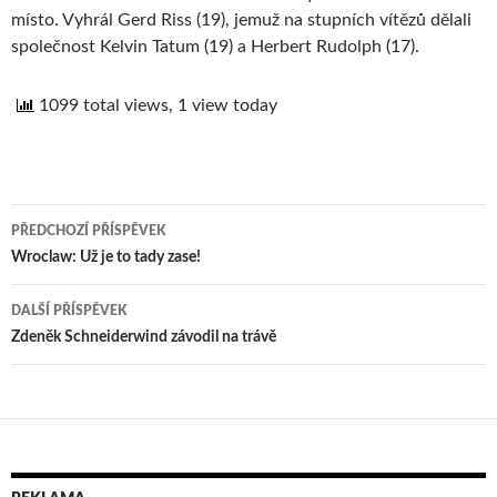
místo. Vyhrál Gerd Riss (19), jemuž na stupních vítězů dělali
společnost Kelvin Tatum (19) a Herbert Rudolph (17).
1099 total views, 1 view today
PŘEDCHOZÍ PŘÍSPĚVEK
Navigace
Wroclaw: Už je to tady zase!
pro
DALŠÍ PŘÍSPĚVEK
příspěvek
Zdeněk Schneiderwind závodil na trávě