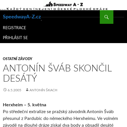
Hledat
SpeedwayA-Z.cz
PŘEJÍT
K
REGISTRACE
OBSAHU
PŘIHLÁSIT SE
WEBU
OSTATNÍ ZÁVODY
ANTONÍN ŠVÁB SKONČIL
DESÁTÝ
6.5.2005
ANTONÍN ŠKACH
Herxheim – 5. května
Po středeční extralize se pražský závodník Antonín Šváb
přesunul z Pardubic do německého Herxheimu. Ve volném
závodě na dlouhé dráze získal dva body a obsadil desáté