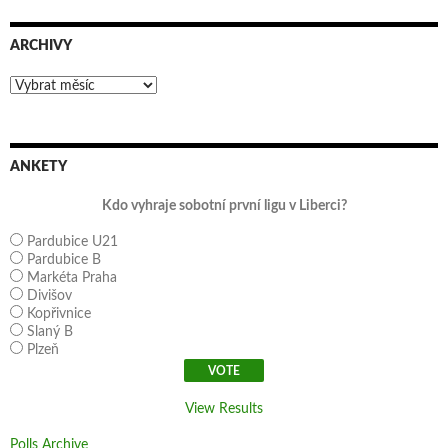
ARCHIVY
Archivy
ANKETY
Kdo vyhraje sobotní první ligu v Liberci?
Pardubice U21
Pardubice B
Markéta Praha
Divišov
Kopřivnice
Slaný B
Plzeň
View Results
Polls Archive