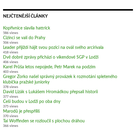
NEJČTENĚJŠÍ ČLÁNKY
Kopřivnice slavila hattrick
586 views
Cizinci se valí do Prahy
506 views
Leader přijíždí hájit svou pozici na ovál svého arcirivala
418 views
Dvě dobré zprávy přichází o víkendové SGP v Lodži
406 views
Karel Průša letos nepojede, Petr Marek na podzim
403 views
Gregor Zorko našel správný provázek k rozmotání spleteného
klubíčka pražské juniorky
378 views
David Lizák s Lukášem Hromádkou přepsali historii
377 views
Češi budou v Lodži po oba dny
375 views
Marodů je přespříliš
370 views
Tai Woffinden se rozloučil s plochou dráhou
366 views