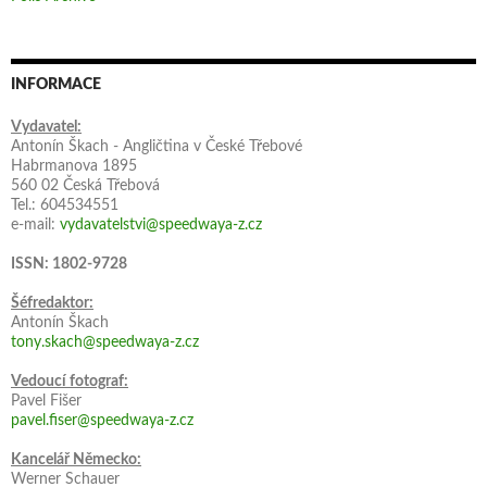
INFORMACE
Vydavatel:
Antonín Škach - Angličtina v České Třebové
Habrmanova 1895
560 02 Česká Třebová
Tel.: 604534551
e-mail:
vydavatelstvi@speedwaya-z.cz
ISSN: 1802-9728
Šéfredaktor:
Antonín Škach
tony.skach@speedwaya-z.cz
Vedoucí fotograf:
Pavel Fišer
pavel.fiser@speedwaya-z.cz
Kancelář Německo:
Werner Schauer