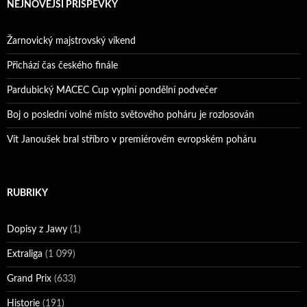
NEJNOVĚJŠÍ PŘÍSPĚVKY
Žarnovický majstrovský víkend
Přichází čas českého finále
Pardubický MACEC Cup vyplní pondělní podvečer
Boj o poslední volné místo světového poháru je rozlosován
Vít Janoušek bral stříbro v premiérovém evropském poháru
RUBRIKY
Dopisy z Jawy
(1)
Extraliga
(1 099)
Grand Prix
(633)
Historie
(191)