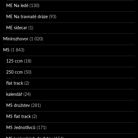
ME Na ledě
(130)
ME Na travnaté dráze
(93)
ME sidecar
(1)
Minirozhovor
(1 020)
MS
(1 843)
125 ccm
(18)
250 ccm
(50)
flat track
(2)
kalendář
(24)
MS družstev
(281)
MS flat track
(2)
MS Jednotlivců
(171)