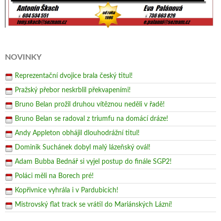
NOVINKY
Reprezentační dvojice brala český titul!
Pražský přebor neskrblil překvapeními!
Bruno Belan prožil druhou vítěznou neděli v řadě!
Bruno Belan se radoval z triumfu na domácí dráze!
Andy Appleton obhájil dlouhodrážní titul!
Dominik Suchánek dobyl malý lázeňský ovál!
Adam Bubba Bednář si vyjel postup do finále SGP2!
Poláci měli na Borech pré!
Kopřivnice vyhrála i v Pardubicích!
Mistrovský flat track se vrátil do Mariánských Lázní!