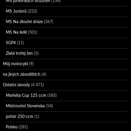
MS juniorských družstev
(154)
MS Juniorů
(252)
MS Na dlouhé dráze
(367)
MS Na ledě
(501)
SGP4
(11)
Zlatá trofej žen
(5)
Můj motocykl
(9)
na jiných závodištích
(4)
Ostatní závody
(4 471)
Markéta Cup 125 ccm
(585)
Mistrovství Slovenska
(54)
pohár 250 ccm
(1)
Polsko
(181)