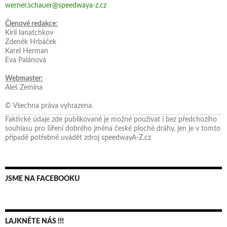
werner.schauer@speedwaya-z.cz
Členové redakce:
Kiril Ianatchkov
Zdeněk Hrbáček
Karel Herman
Eva Palánová
Webmaster:
Aleš Zemina
© Všechna práva vyhrazena.
Faktické údaje zde publikované je možné používat i bez předchozího
souhlasu pro šíření dobrého jména české ploché dráhy, jen je v tomto
případě potřebné uvádět zdroj speedwayA-Z.cz
JSME NA FACEBOOKU
LAJKNĚTE NÁS !!!