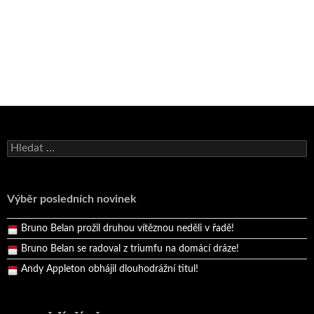
Bruno Belan se radoval z triumfu na domácí dráze!
Vyhledávání
Andy Appleton obhájil dlouhodrážní titul!
Reprezentační dvojice brala český titul!
Výběr posledních novinek
Pražský přebor neskrblil překvapeními!
Bruno Belan prožil druhou vítěznou neděli v řadě!
Bruno Belan se radoval z triumfu na domácí dráze!
Andy Appleton obhájil dlouhodrážní titul!
Reprezentační dvojice brala český titul!