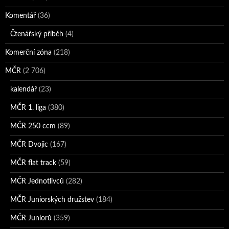
Komentář
(36)
Čtenářský příběh
(4)
Komerční zóna
(218)
MČR
(2 706)
kalendář
(23)
MČR 1. liga
(380)
MČR 250 ccm
(89)
MČR Dvojic
(167)
MČR flat track
(59)
MČR Jednotlivců
(282)
MČR Juniorských družstev
(184)
MČR Juniorů
(359)