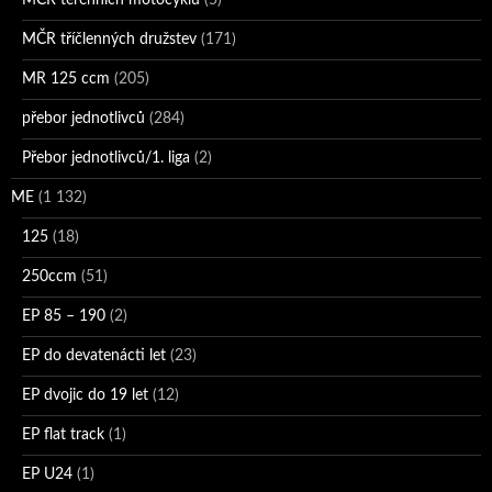
MČR tříčlenných družstev
(171)
MR 125 ccm
(205)
přebor jednotlivců
(284)
Přebor jednotlivců/1. liga
(2)
ME
(1 132)
125
(18)
250ccm
(51)
EP 85 – 190
(2)
EP do devatenácti let
(23)
EP dvojic do 19 let
(12)
EP flat track
(1)
EP U24
(1)