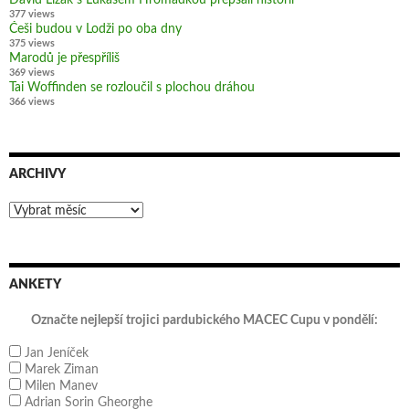
377 views
Češi budou v Lodži po oba dny
375 views
Marodů je přespříliš
369 views
Tai Woffinden se rozloučil s plochou dráhou
366 views
ARCHIVY
Archivy
ANKETY
Označte nejlepší trojici pardubického MACEC Cupu v pondělí:
Jan Jeníček
Marek Ziman
Milen Manev
Adrian Sorin Gheorghe