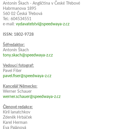
Antonín Škach - Angličtina v České Třebové
Habrmanova 1895
560 02 Česká Třebová
Tel.: 604534551
e-mail:
vydavatelstvi@speedwaya-z.cz
ISSN: 1802-9728
Šéfredaktor:
Antonín Škach
tony.skach@speedwaya-z.cz
Vedoucí fotograf:
Pavel Fišer
pavel.fiser@speedwaya-z.cz
Kancelář Německo:
Werner Schauer
werner.schauer@speedwaya-z.cz
Členové redakce:
Kiril Ianatchkov
Zdeněk Hrbáček
Karel Herman
Eva Palánová