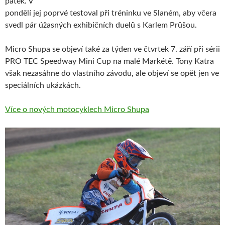
pátek. V
pondělí jej poprvé testoval při tréninku ve Slaném, aby včera
svedl pár úžasných exhibičních duelů s Karlem Průšou.
Micro Shupa se objeví také za týden ve čtvrtek 7. září při sérii
PRO TEC Speedway Mini Cup na malé Markétě. Tony Katra
však nezasáhne do vlastního závodu, ale objeví se opět jen ve
speciálních ukázkách.
Více o nových motocyklech Micro Shupa