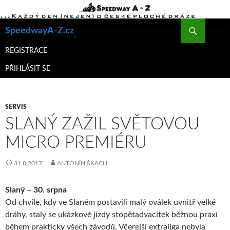
Hledat
SpeedwayA-Z.cz
PŘEJÍT
K
REGISTRACE
OBSAHU
PŘIHLÁSIT SE
WEBU
SERVIS
SLANÝ ZAŽIL SVĚTOVOU
MICRO PREMIÉRU
31.8.2017
ANTONÍN ŠKACH
Slaný – 30. srpna
Od chvíle, kdy ve Slaném postavili malý oválek uvnitř velké
dráhy, staly se ukázkové jízdy stopětadvacítek běžnou praxí
během prakticky všech závodů. Včerejší extraliga nebyla