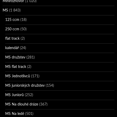
Minirozhovor
(1 020)
MS
(1 843)
125 ccm
(18)
250 ccm
(50)
flat track
(2)
kalendář
(24)
MS družstev
(281)
MS flat track
(2)
MS Jednotlivců
(171)
MS juniorských družstev
(154)
MS Juniorů
(252)
MS Na dlouhé dráze
(367)
MS Na ledě
(501)