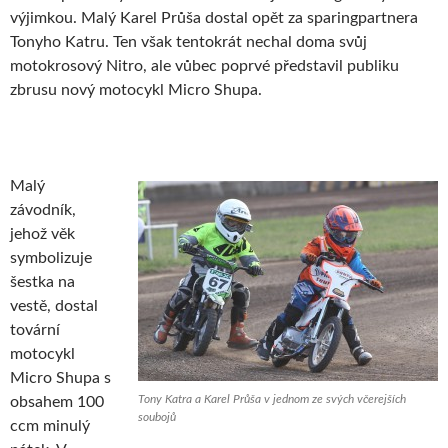
výjimkou. Malý Karel Průša dostal opět za sparingpartnera
Tonyho Katru. Ten však tentokrát nechal doma svůj
motokrosový Nitro, ale vůbec poprvé představil publiku
zbrusu nový motocykl Micro Shupa.
Malý
závodník,
jehož věk
symbolizuje
šestka na
vestě, dostal
tovární
motocykl
Micro Shupa s
Tony Katra a Karel Průša v jednom ze svých včerejších
obsahem 100
soubojů
ccm minulý