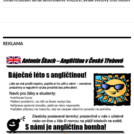
příspěvek
Jonas Knudsen škrtal semifinálové vítězství, avšak světový titul nikoliv
REKLAMA