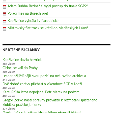
Adam Bubba Bednář si vyjel postup do finále SGP2!
Poláci měli na Borech pré!
Kopřivnice vyhrála i v Pardubicích!
Mistrovský flat track se vrátil do Mariánských Lázní!
NEJČTENĚJŠÍ ČLÁNKY
Kopřivnice slavila hattrick
584 views
Cizinci se valí do Prahy
505 views
Leader přijíždí hájit svou pozici na ovál svého arcirivala
417 views
Dvě dobré zprávy přichází o víkendové SGP v Lodži
406 views
Karel Průša letos nepojede, Petr Marek na podzim
403 views
Gregor Zorko našel správný provázek k rozmotání spleteného
klubíčka pražské juniorky
377 views
David Lizák s Lukášem Hromádkou přepsali historii