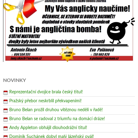
NOVINKY
Reprezentační dvojice brala český titul!
Pražský přebor neskrblil překvapeními!
Bruno Belan prožil druhou vítěznou neděli v řadě!
Bruno Belan se radoval z triumfu na domácí dráze!
Andy Appleton obhájil dlouhodrážní titul!
Dominik Suchánek dobyl malý lázeňský ovál!