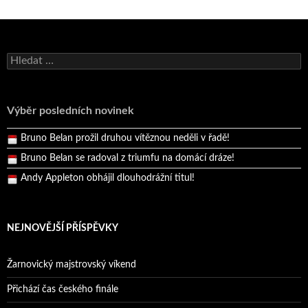
Bruno Belan se radoval z triumfu na domácí dráze!
Vyhledávání
Andy Appleton obhájil dlouhodrážní titul!
Reprezentační dvojice brala český titul!
Výběr posledních novinek
Pražský přebor neskrblil překvapeními!
Bruno Belan prožil druhou vítěznou neděli v řadě!
Bruno Belan se radoval z triumfu na domácí dráze!
Andy Appleton obhájil dlouhodrážní titul!
Reprezentační dvojice brala český titul!
NEJNOVĚJŠÍ PŘÍSPĚVKY
Žarnovický majstrovský víkend
Přichází čas českého finále