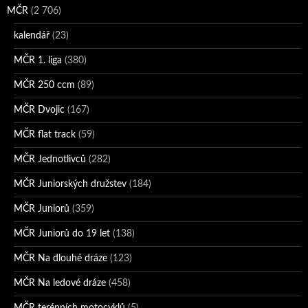
MČR
(2 706)
kalendář
(23)
MČR 1. liga
(380)
MČR 250 ccm
(89)
MČR Dvojic
(167)
MČR flat track
(59)
MČR Jednotlivců
(282)
MČR Juniorských družstev
(184)
MČR Juniorů
(359)
MČR Juniorů do 19 let
(138)
MČR Na dlouhé dráze
(123)
MČR Na ledové dráze
(458)
MČR terénních motocyklů
(5)