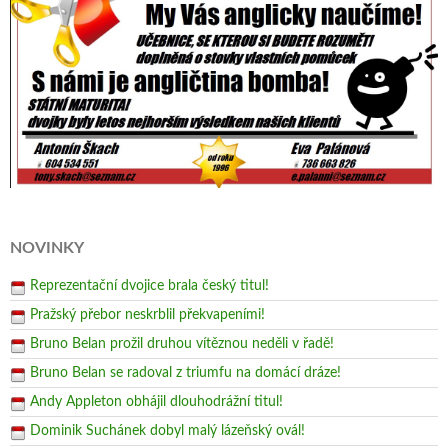
NOVINKY
Reprezentační dvojice brala český titul!
Pražský přebor neskrblil překvapeními!
Bruno Belan prožil druhou vítěznou neděli v řadě!
Bruno Belan se radoval z triumfu na domácí dráze!
Andy Appleton obhájil dlouhodrážní titul!
Dominik Suchánek dobyl malý lázeňský ovál!