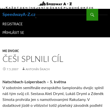
Hledat
SpeedwayA-Z.cz
PŘEJÍT
K
REGISTRACE
OBSAHU
PŘIHLÁSIT SE
WEBU
ME DVOJIC
ČEŠI SPLNILI CÍL
7.5.2007
ANTONÍN ŠKACH
Natschbach-Loipersbach – 5. května
V sobotním semifinále evropského šampionátu dvojic splnil
náš tým svůj cíl. Sestava Aleš Dryml, Lukáš Dryml a Zdeněk
Simota prohrála jen s namotivovanými Rakušany. V
dodatkové jízdě o vítězství totiž plzeňský závodník podlehl