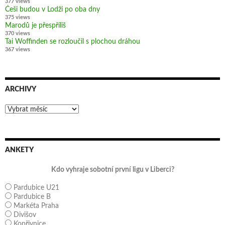
377 views
Češi budou v Lodži po oba dny
375 views
Marodů je přespříliš
370 views
Tai Woffinden se rozloučil s plochou dráhou
367 views
ARCHIVY
Archivy
ANKETY
Kdo vyhraje sobotní první ligu v Liberci?
Pardubice U21
Pardubice B
Markéta Praha
Divišov
Kopřivnice