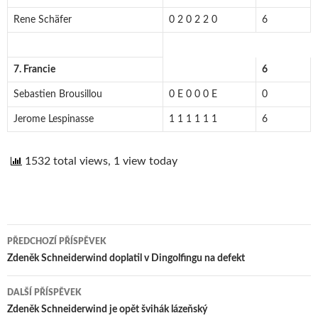
Rene Schäfer
0 2 0 2 2 0
6
7. Francie
6
Sebastien Brousillou
0 E 0 0 0 E
0
Jerome Lespinasse
1 1 1 1 1 1
6
1532 total views, 1 view today
PŘEDCHOZÍ PŘÍSPĚVEK
Navigace
Zdeněk Schneiderwind doplatil v Dingolfingu na defekt
pro
DALŠÍ PŘÍSPĚVEK
příspěvek
Zdeněk Schneiderwind je opět švihák lázeňský