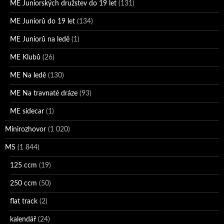
ME Juniorských družstev do 19 let
(131)
ME Juniorů do 19 let
(134)
ME Juniorů na ledě
(1)
ME Klubů
(26)
ME Na ledě
(130)
ME Na travnaté dráze
(93)
ME sidecar
(1)
Minirozhovor
(1 020)
MS
(1 844)
125 ccm
(19)
250 ccm
(50)
flat track
(2)
kalendář
(24)