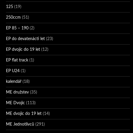
125
(19)
250ccm
(51)
EP 85 – 190
(2)
EP do devatenácti let
(23)
EP dvojic do 19 let
(12)
EP flat track
(1)
EP U24
(1)
kalendář
(18)
ME družstev
(35)
ME Dvojic
(113)
ME dvojic do 19 let
(14)
ME Jednotlivců
(291)