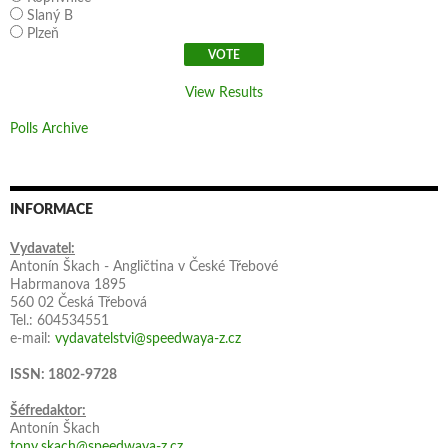
Slaný B
Plzeň
View Results
Polls Archive
INFORMACE
Vydavatel:
Antonín Škach - Angličtina v České Třebové
Habrmanova 1895
560 02 Česká Třebová
Tel.: 604534551
e-mail:
vydavatelstvi@speedwaya-z.cz
ISSN: 1802-9728
Šéfredaktor:
Antonín Škach
tony.skach@speedwaya-z.cz