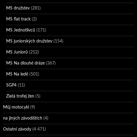
MS družstev
(281)
MS flat track
(2)
MS Jednotlivců
(171)
MS juniorských družstev
(154)
MS Juniorů
(252)
MS Na dlouhé dráze
(367)
MS Na ledě
(501)
SGP4
(11)
Zlatá trofej žen
(5)
Můj motocykl
(9)
na jiných závodištích
(4)
Ostatní závody
(4 471)