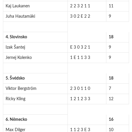
Kaj Laukanen
2 2 3 2 1 1
11
Juha Hautamäki
3 0 2 E 2 2
9
4. Slovinsko
18
Izak Šantej
E 3 0 3 2 1
9
Jernej Kolenko
1 E 1 1 3 3
9
5. Švédsko
18
Viktor Bergström
2 3 0 1 1 0
7
Ricky Kling
1 2 1 2 3 3
12
6. Německo
16
Max Dilger
1 1 2 3 E 3
10