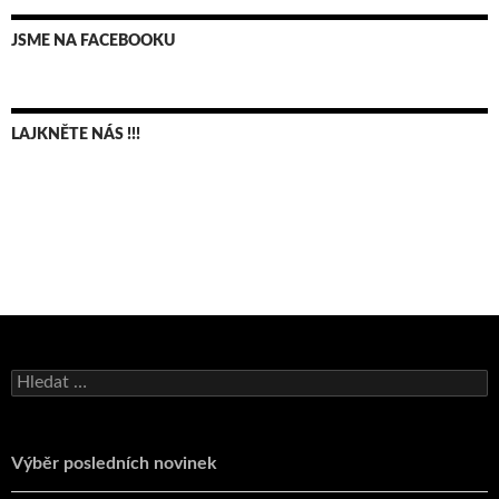
JSME NA FACEBOOKU
LAJKNĚTE NÁS !!!
Bruno Belan se radoval z triumfu na domácí dráze!
Vyhledávání
Andy Appleton obhájil dlouhodrážní titul!
Reprezentační dvojice brala český titul!
Výběr posledních novinek
Pražský přebor neskrblil překvapeními!