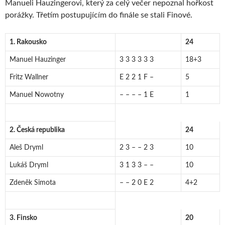
Manueli Hauzingerovi, který za celý večer nepoznal hořkost
porážky. Třetím postupujícím do finále se stali Finové.
1. Rakousko
24
Manuel Hauzinger
3 3 3 3 3 3
18+3
Fritz Wallner
E 2 2 1 F –
5
Manuel Nowotny
– – – – 1 E
1
2. Česká republika
24
Aleš Dryml
2 3 – – 2 3
10
Lukáš Dryml
3 1 3 3 – –
10
Zdeněk Simota
– – 2 0 E 2
4+2
3. Finsko
20