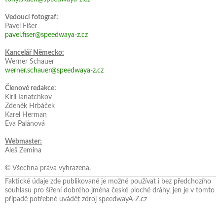
Vedoucí fotograf:
Pavel Fišer
pavel.fiser@speedwaya-z.cz
Kancelář Německo:
Werner Schauer
werner.schauer@speedwaya-z.cz
Členové redakce:
Kiril Ianatchkov
Zdeněk Hrbáček
Karel Herman
Eva Palánová
Webmaster:
Aleš Zemina
© Všechna práva vyhrazena.
Faktické údaje zde publikované je možné používat i bez předchozího
souhlasu pro šíření dobrého jména české ploché dráhy, jen je v tomto
případě potřebné uvádět zdroj speedwayA-Z.cz