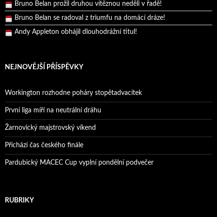
Bruno Belan prožil druhou vítěznou neděli v řadě!
Bruno Belan se radoval z triumfu na domácí dráze!
Andy Appleton obhájil dlouhodrážní titul!
Reprezentační dvojice brala český titul!
NEJNOVĚJŠÍ PŘÍSPĚVKY
Workington rozhodne poháry stopětadvacítek
První liga míří na neutrální dráhu
Žarnovický majstrovský víkend
Přichází čas českého finále
Pardubický MACEC Cup vyplní pondělní podvečer
RUBRIKY