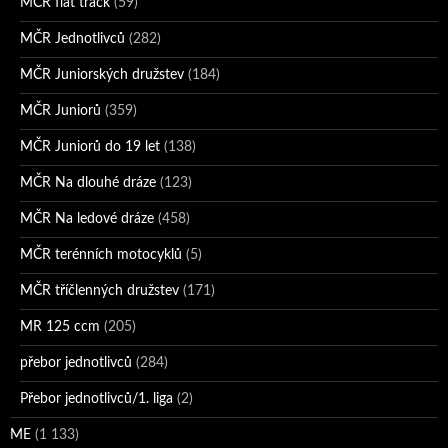
MČR flat track
(59)
MČR Jednotlivců
(282)
MČR Juniorských družstev
(184)
MČR Juniorů
(359)
MČR Juniorů do 19 let
(138)
MČR Na dlouhé dráze
(123)
MČR Na ledové dráze
(458)
MČR terénních motocyklů
(5)
MČR tříčlenných družstev
(171)
MR 125 ccm
(205)
přebor jednotlivců
(284)
Přebor jednotlivců/1. liga
(2)
ME
(1 133)