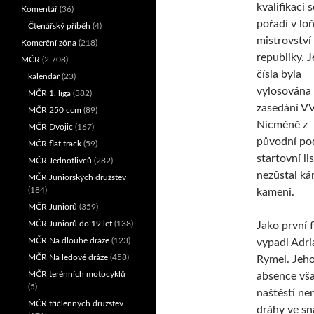
kvalifikaci s
Komentář
(36)
pořadí v lo
Čtenářský příběh
(4)
mistrovství
Komerční zóna
(218)
republiky. J
MČR
(2 708)
čísla byla
kalendář
(23)
vylosována
MČR 1. liga
(382)
zasedání V
MČR 250 ccm
(89)
Nicméně z
MČR Dvojic
(167)
původní po
MČR flat track
(59)
startovní li
MČR Jednotlivců
(282)
nezůstal k
MČR Juniorských družstev
(184)
kameni.
MČR Juniorů
(359)
MČR Juniorů do 19 let
(138)
Jako první f
MČR Na dlouhé dráze
(123)
vypadl Adri
MČR Na ledové dráze
(458)
Rymel. Jeh
MČR terénních motocyklů
absence vš
(5)
naštěstí ne
MČR tříčlenných družstev
dráhy ve sn