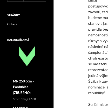
seriál
postupový
závodů, tad
STRÁNKY
budeme mu
stanovit ja
Odkazy
pravidla be
nemožnosti
KALENDÁŘ AKCÍ
různých výk
následně n
šampionát. 
chvíli existu
se nasazení
reprezentac
jediná výji
Švába k záv
MR 250 ccm –
nominace js
Pardubice
republiky.“
(ZRUŠENO)
Srpen 10 @ 17:00
Seriál mistr