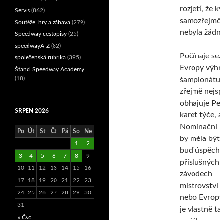
rozjetí, že 
Servis
(862)
samozřejmě 
Soutěže, hry a zábava
(279)
nebyla žádn
Speedway cestopisy
(25)
speedwayA-Z
(82)
Počínaje se
společenská rubrika
(395)
Evropy výhr
Štancl Speedway Academy
(18)
šampionátu.
zřejmě nejs
obhajuje Pe
SRPEN 2026
karet týče,
Nominační k
Po
Út
St
Čt
Pá
So
Ne
by měla být
1
2
buď úspěch
3
4
5
6
7
8
9
příslušných
10
11
12
13
14
15
16
závodech
17
18
19
20
21
22
23
mistrovství
24
25
26
27
28
29
30
nebo Evropy
31
je vlastně t
« Čvc