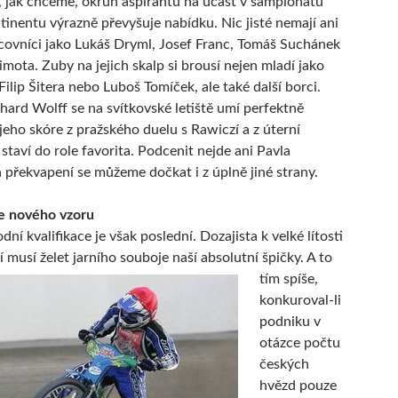
, jak chceme, okruh aspirantů na účast v šampionátu
tinentu výrazně převyšuje nabídku. Nic jisté nemají ani
covníci jako Lukáš Dryml, Josef Franc, Tomáš Suchánek
imota. Zuby na jejich skalp si brousí nejen mladí jako
ilip Šitera nebo Luboš Tomíček, ale také další borci.
chard Wolff se na svítkovské letiště umí perfektně
 jeho skóre z pražského duelu s Rawiczí a z úterní
j staví do role favorita. Podcenit nejde ani Pavla
 překvapení se můžeme dočkat i z úplně jiné strany.
le nového vzoru
dní kvalifikace je však poslední. Dozajista k velké lítosti
í musí želet
jarního souboje naší absolutní špičky. A to
tím spíše,
konkuroval-li
podniku v
otázce počtu
českých
hvězd pouze