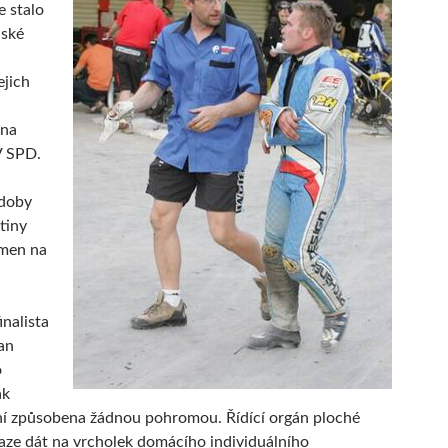
e stalo
ňské
ejich
 na
V SPD.
doby
stiny
ámen na
inalista
an
o
ak
ní způsobena žádnou pohromou. Řídící orgán ploché
aze dát na vrcholek domácího individuálního