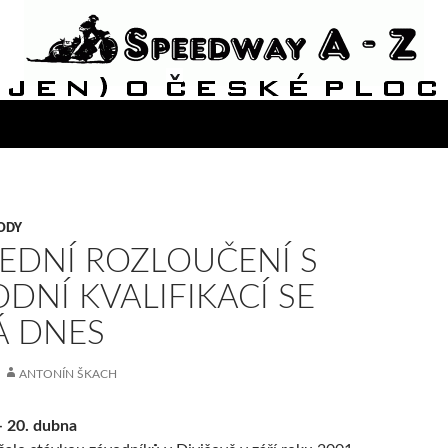
ODY
EDNÍ ROZLOUČENÍ S
DNÍ KVALIFIKACÍ SE
Á DNES
ANTONÍN ŠKACH
– 20. dubna