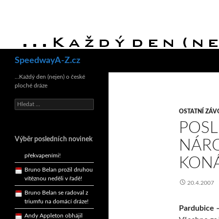
Hledat
SpeedwayA-Z.cz
Bruno Belan se radoval z
triumfu na domácí dráze!
…Každý den (nejen) o české
ploché dráze
Andy Appleton obhájil
dlouhodrážní titul!
Vyhledávání
OSTATNÍ ZÁV
Reprezentační dvojice
brala český titul!
POSL
Pražský přebor neskrblil
Výběr posledních novinek
NÁRO
překvapeními!
Bruno Belan prožil druhou
KON
vítěznou neděli v řadě!
Bruno Belan se radoval z
20.4.2007
triumfu na domácí dráze!
Andy Appleton obhájil
Pardubice 
dlouhodrážní titul!