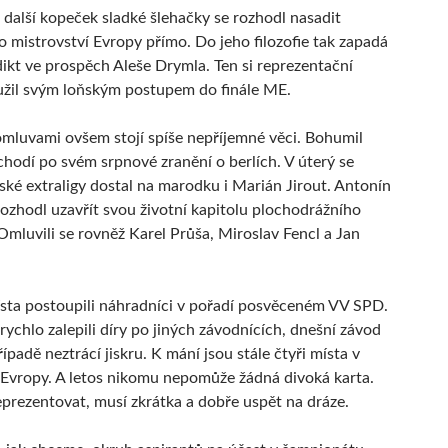
další kopeček sladké šlehačky se rozhodl nasadit
 mistrovství Evropy přímo. Do jeho filozofie tak zapadá
rdikt ve prospěch Aleše Drymla. Ten si reprezentační
užil svým loňským postupem do finále ME.
omluvami ovšem stojí spíše nepříjemné věci. Bohumil
 chodí po svém srpnové zranění o berlích. V úterý se
ké extraligy dostal na marodku i Marián Jirout. Antonín
 rozhodl uzavřít svou životní kapitolu plochodrážního
Omluvili se rovněž Karel Průša, Miroslav Fencl a Jan
ísta postoupili náhradníci v pořadí posvěceném VV SPD.
rychlo zalepili díry po jiných závodnících, dnešní závod
padě neztrácí jiskru. K mání jsou stále čtyři místa v
 Evropy. A letos nikomu nepomůže žádná divoká karta.
prezentovat, musí zkrátka a dobře uspět na dráze.