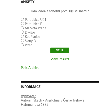
ANKETY
Kdo vyhraje sobotní první ligu v Liberci?
Pardubice U21
Pardubice B
Markéta Praha
Divišov
Kopřivnice
Slaný B
Plzeň
View Results
Polls Archive
INFORMACE
Vydavatel:
Antonín Škach - Angličtina v České Třebové
Habrmanova 1895