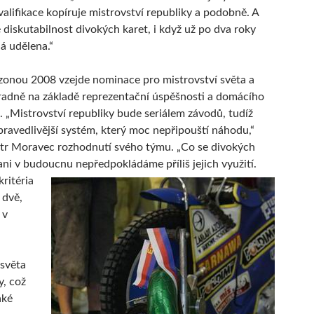
kvalifikace kopíruje mistrovství republiky a podobně. A
diskutabilnost divokých karet, i když už po dva roky
á udělena.“
zonou 2008 vzejde nominace pro mistrovství světa a
adně na základě reprezentační úspěšnosti a domácího
 „Mistrovství republiky bude seriálem závodů, tudíž
pravedlivější systém, který moc nepřipouští náhodu,“
tr Moravec rozhodnutí svého týmu. „Co se divokých
 ani v budoucnu
nepředpokládáme příliš jejich využití.
ritéria
 dvě,
 v
 světa
, což
aké