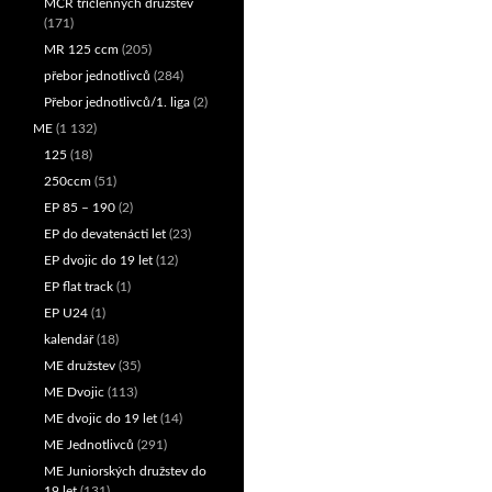
MČR tříčlenných družstev
(171)
MR 125 ccm
(205)
přebor jednotlivců
(284)
Přebor jednotlivců/1. liga
(2)
ME
(1 132)
125
(18)
250ccm
(51)
EP 85 – 190
(2)
EP do devatenácti let
(23)
EP dvojic do 19 let
(12)
EP flat track
(1)
EP U24
(1)
kalendář
(18)
ME družstev
(35)
ME Dvojic
(113)
ME dvojic do 19 let
(14)
ME Jednotlivců
(291)
ME Juniorských družstev do
19 let
(131)