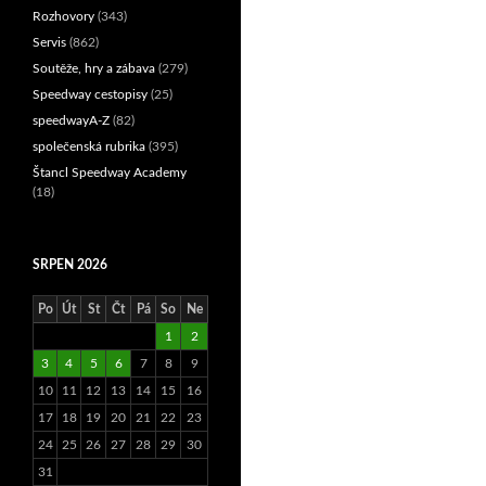
Rozhovory
(343)
Servis
(862)
Soutěže, hry a zábava
(279)
Speedway cestopisy
(25)
speedwayA-Z
(82)
společenská rubrika
(395)
Štancl Speedway Academy
(18)
SRPEN 2026
Po
Út
St
Čt
Pá
So
Ne
1
2
3
4
5
6
7
8
9
10
11
12
13
14
15
16
17
18
19
20
21
22
23
24
25
26
27
28
29
30
31