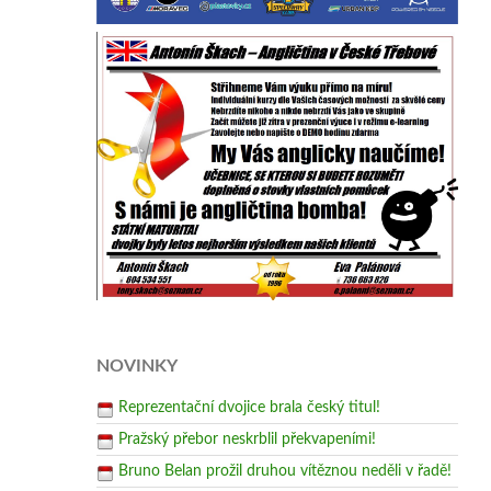
NOVINKY
Reprezentační dvojice brala český titul!
Pražský přebor neskrblil překvapeními!
Bruno Belan prožil druhou vítěznou neděli v řadě!