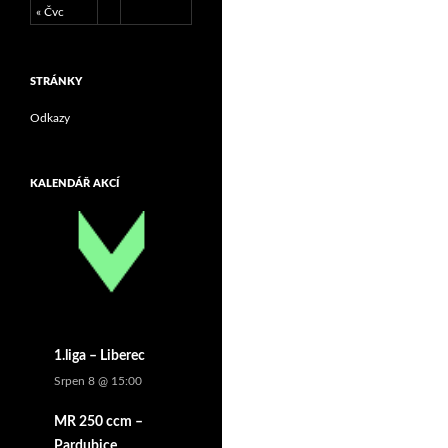
« Čvc
STRÁNKY
Odkazy
KALENDÁŘ AKCÍ
1.liga – Liberec
Srpen 8 @ 15:00
MR 250 ccm –
Pardubice