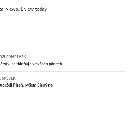
al views, 1 view today
ZÍ PŘÍSPĚVEK
igace
tězství se skloňuje ve všech pádech
ŘÍSPĚVEK
pěvek
udrželi Plzeň, ovšem Slaný ne