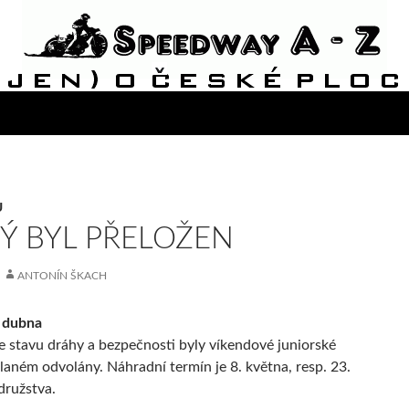
Ů
Ý BYL PŘELOŽEN
ANTONÍN ŠKACH
. dubna
 stavu dráhy a bezpečnosti byly víkendové juniorské
laném odvolány. Náhradní termín je 8. května, resp. 23.
družstva.