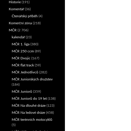
Historie
(191)
Komentář
(36)
Čtenářský příběh
(4)
Komerční zóna
(218)
MČR
(2 706)
kalendář
(23)
MČR 1. liga
(380)
MČR 250 ccm
(89)
MČR Dvojic
(167)
MČR flat track
(59)
MČR Jednotlivců
(282)
MČR Juniorských družstev
(184)
MČR Juniorů
(359)
MČR Juniorů do 19 let
(138)
MČR Na dlouhé dráze
(123)
MČR Na ledové dráze
(458)
MČR terénních motocyklů
(5)