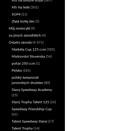
MS Na dlouhé dráze
(367)
MS Na ledě
(501)
SGP4
(11)
Zlatá trofej žen
(5)
Můj motocykl
(9)
na jiných závodištích
(4)
Ostatní závody
(4 471)
Markéta Cup 125 ccm
(585)
Mistrovství Slovenska
(54)
pohár 250 ccm
(1)
Polsko
(181)
polský šampionát
juniorských družstev
(80)
Slaný Speedway Academy
(25)
Slaný Trophy Talent 125
(10)
Speedway Friendship Cup
(41)
Talent Speedway Slaný
(17)
Talent Trophy
(14)