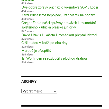
413 views
Dvě dobré zprávy přichází o víkendové SGP v Lodži
404 views
Karel Průša letos nepojede, Petr Marek na podzim
403 views
Gregor Zorko našel správný provázek k rozmotání
spleteného klubíčka pražské juniorky
377 views
David Lizák s Lukášem Hromádkou přepsali historii
375 views
Češi budou v Lodži po oba dny
375 views
Marodů je přespříliš
368 views
Tai Woffinden se rozloučil s plochou dráhou
366 views
ARCHIVY
Archivy