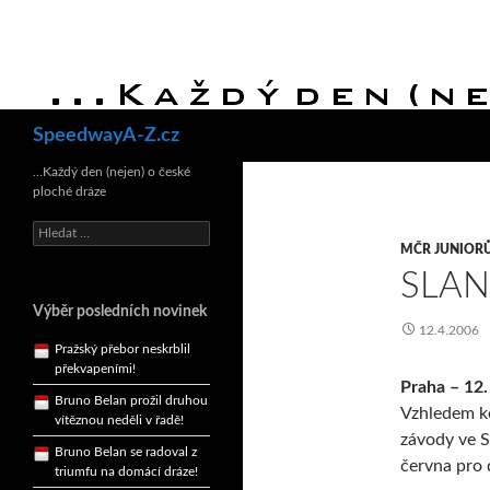
Hledat
SpeedwayA-Z.cz
Bruno Belan se radoval z
…Každý den (nejen) o české
triumfu na domácí dráze!
ploché dráze
Andy Appleton obhájil
dlouhodrážní titul!
Vyhledávání
MČR JUNIOR
Reprezentační dvojice
SLAN
brala český titul!
Výběr posledních novinek
Pražský přebor neskrblil
12.4.2006
překvapeními!
Bruno Belan prožil druhou
vítěznou neděli v řadě!
Praha – 12
Vzhledem ke
Bruno Belan se radoval z
triumfu na domácí dráze!
závody ve S
června pro 
Andy Appleton obhájil
dlouhodrážní titul!