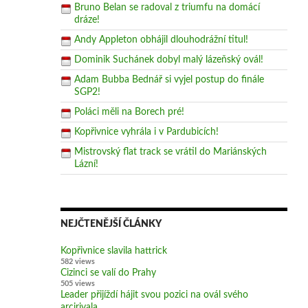
Bruno Belan se radoval z triumfu na domácí
dráze!
Andy Appleton obhájil dlouhodrážní titul!
Dominik Suchánek dobyl malý lázeňský ovál!
Adam Bubba Bednář si vyjel postup do finále
SGP2!
Poláci měli na Borech pré!
Kopřivnice vyhrála i v Pardubicích!
Mistrovský flat track se vrátil do Mariánských
Lázní!
NEJČTENĚJŠÍ ČLÁNKY
Kopřivnice slavila hattrick
582 views
Cizinci se valí do Prahy
505 views
Leader přijíždí hájit svou pozici na ovál svého
arcirivala