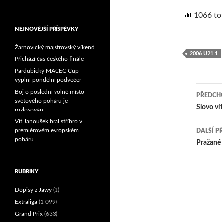
Reprezentační dvojice
1066 tot
brala český titul!
NEJNOVĚJŠÍ PŘÍSPĚVKY
Žarnovický majstrovský víkend
2006 U21 1
Přichází čas českého finále
Pardubický MACEC Cup
vyplní pondělní podvečer
Boj o poslední volné místo
PŘEDCHO
světového poháru je
Nav
Slovo ví
rozlosován
Vít Janoušek bral stříbro v
pro
premiérovém evropském
DALŠÍ P
poháru
přís
Pražané 
RUBRIKY
Dopisy z Jawy
(1)
Extraliga
(1 099)
Grand Prix
(633)