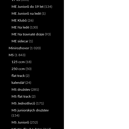
ME Juniorů do 19 let
(134)
ME Juniorů na ledě
(1)
ME Klubů
(26)
ME Na ledě
(130)
ME Na travnaté dráze
(93)
ME sidecar
(1)
Minirozhovor
(1 020)
MS
(1 843)
125 ccm
(18)
250 ccm
(50)
flat track
(2)
kalendář
(24)
MS družstev
(281)
MS flat track
(2)
MS Jednotlivců
(171)
MS juniorských družstev
(154)
MS Juniorů
(252)