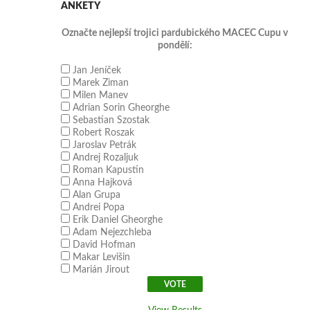
ANKETY
Označte nejlepší trojici pardubického MACEC Cupu v
pondělí:
Jan Jeníček
Marek Ziman
Milen Manev
Adrian Sorin Gheorghe
Sebastian Szostak
Robert Roszak
Jaroslav Petrák
Andrej Rozaljuk
Roman Kapustin
Anna Hajková
Alan Grupa
Andrei Popa
Erik Daniel Gheorghe
Adam Nejezchleba
David Hofman
Makar Levišin
Marián Jirout