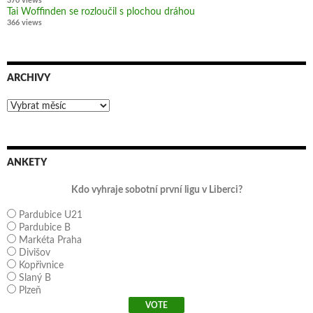
370 views
Tai Woffinden se rozloučil s plochou dráhou
366 views
ARCHIVY
Archivy
ANKETY
Kdo vyhraje sobotní první ligu v Liberci?
Pardubice U21
Pardubice B
Markéta Praha
Divišov
Kopřivnice
Slaný B
Plzeň