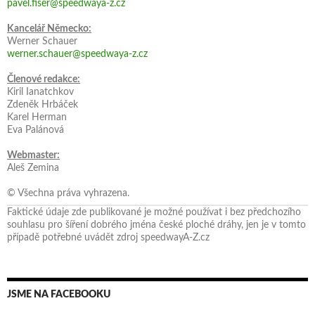
pavel.fiser@speedwaya-z.cz
Kancelář Německo:
Werner Schauer
werner.schauer@speedwaya-z.cz
Členové redakce:
Kiril Ianatchkov
Zdeněk Hrbáček
Karel Herman
Eva Palánová
Webmaster:
Aleš Zemina
© Všechna práva vyhrazena.
Faktické údaje zde publikované je možné používat i bez předchozího
souhlasu pro šíření dobrého jména české ploché dráhy, jen je v tomto
případě potřebné uvádět zdroj speedwayA-Z.cz
JSME NA FACEBOOKU