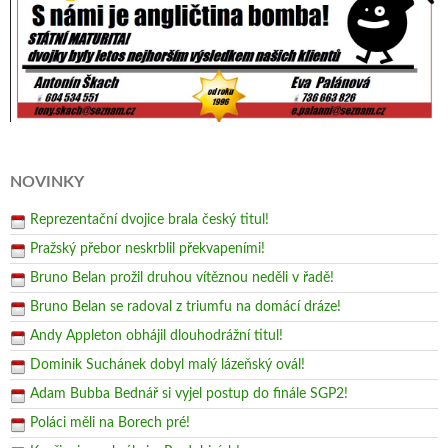
NOVINKY
Reprezentační dvojice brala český titul!
Pražský přebor neskrblil překvapeními!
Bruno Belan prožil druhou vítěznou neděli v řadě!
Bruno Belan se radoval z triumfu na domácí dráze!
Andy Appleton obhájil dlouhodrážní titul!
Dominik Suchánek dobyl malý lázeňský ovál!
Adam Bubba Bednář si vyjel postup do finále SGP2!
Poláci měli na Borech pré!