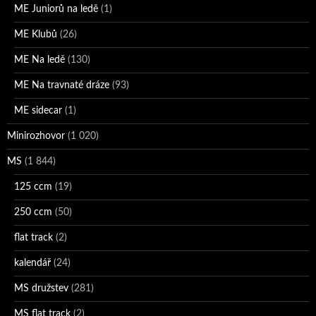
ME Juniorů na ledě
(1)
ME Klubů
(26)
ME Na ledě
(130)
ME Na travnaté dráze
(93)
ME sidecar
(1)
Minirozhovor
(1 020)
MS
(1 844)
125 ccm
(19)
250 ccm
(50)
flat track
(2)
kalendář
(24)
MS družstev
(281)
MS flat track
(2)