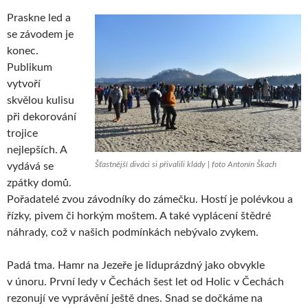
Praskne led a
se závodem je
konec.
Publikum
vytvoří
skvělou kulisu
při dekorování
trojice
nejlepších. A
Šťastnější diváci si přivalili klády | foto Antonín Škach
vydává se
zpátky domů.
Pořadatelé zvou závodníky do zámečku. Hostí je polévkou a
řízky, pivem či horkým moštem. A také vyplácení štědré
náhrady, což v našich podmínkách nebývalo zvykem.
Padá tma. Hamr na Jezeře je liduprázdný jako obvykle
v únoru. První ledy v Čechách šest let od Holic v Čechách
rezonují ve vyprávění ještě dnes. Snad se dočkáme na