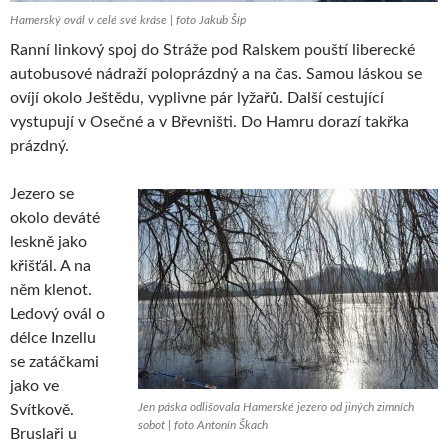
Hamerský ovál v celé své kráse | foto Jakub Šíp
Ranní linkový spoj do Stráže pod Ralskem pouští liberecké
autobusové nádraží poloprázdný a na čas. Samou láskou se
ovíjí okolo Ještědu, vyplivne pár lyžařů. Další cestující
vystupují v Osečné a v Břevništi. Do Hamru dorazí takřka
prázdný.
Jezero se
okolo deváté
leskně jako
křišťál. A na
něm klenot.
Ledový ovál o
délce Inzellu
se zatáčkami
jako ve
Jen páska odlišovala Hamerské jezero od jiných zimních
Svítkově.
sobot | foto Antonín Škach
Bruslaři u