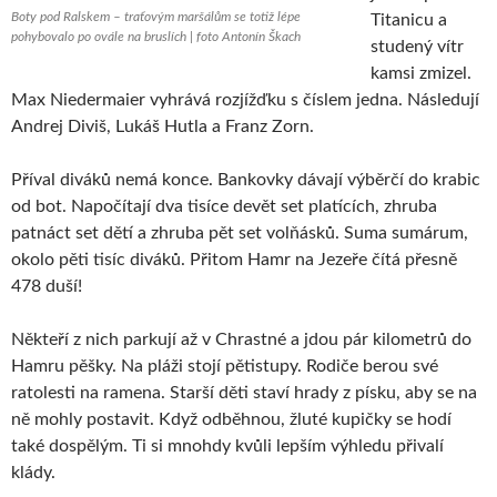
Boty pod Ralskem – traťovým maršálům se totiž lépe
Titanicu a
pohybovalo po ovále na bruslích | foto Antonín Škach
studený vítr
kamsi zmizel.
Max Niedermaier vyhrává rozjížďku s číslem jedna. Následují
Andrej Diviš, Lukáš Hutla a Franz Zorn.
Příval diváků nemá konce. Bankovky dávají výběrčí do krabic
od bot. Napočítají dva tisíce devět set platících, zhruba
patnáct set dětí a zhruba pět set volňásků. Suma sumárum,
okolo pěti tisíc diváků. Přitom Hamr na Jezeře čítá přesně
478 duší!
Někteří z nich parkují až v Chrastné a jdou pár kilometrů do
Hamru pěšky. Na pláži stojí pětistupy. Rodiče berou své
ratolesti na ramena. Starší děti staví hrady z písku, aby se na
ně mohly postavit. Když odběhnou, žluté kupičky se hodí
také dospělým. Ti si mnohdy kvůli lepším výhledu přivalí
klády.