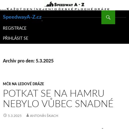
Hledat
SpeedwayA-Z.cz
PŘEJÍT
K
REGISTRACE
OBSAHU
PŘIHLÁSIT SE
WEBU
Archiv pro den: 5.3.2025
MČR NA LEDOVÉ DRÁZE
POTKAT SE NA HAMRU
NEBYLO VŮBEC SNADNÉ
5.3.2025
ANTONÍN ŠKACH