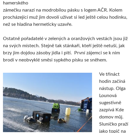
hamerského
zámečku narazí na modrobílou pásku s logem AČR. Kolem
procházející muž jim dovolí užívat si led ještě celou hodinku,
než se hladina hermeticky uzavře.
Ostatně pořadatelé v zelených a oranžových vestách jsou již
na svých místech. Stejně tak stánkaři, kteří ještě netuší, jak
brzy jim dojdou zásoby jídla i pití. První zájemci se k nim
brodí v neobvyklé směsi sypkého písku se sněhem.
Ve třináct
hodin začíná
nástup. Olga
Lounová
sugestivně
zazpívá Kde
domov můj.
Sluníčko praží
jako topič na