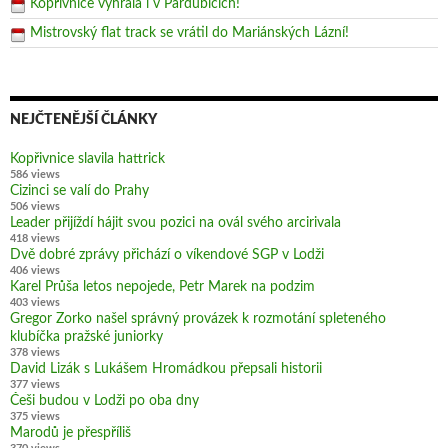
Kopřivnice vyhrála i v Pardubicích!
Mistrovský flat track se vrátil do Mariánských Lázní!
NEJČTENĚJŠÍ ČLÁNKY
Kopřivnice slavila hattrick
586 views
Cizinci se valí do Prahy
506 views
Leader přijíždí hájit svou pozici na ovál svého arcirivala
418 views
Dvě dobré zprávy přichází o víkendové SGP v Lodži
406 views
Karel Průša letos nepojede, Petr Marek na podzim
403 views
Gregor Zorko našel správný provázek k rozmotání spleteného
klubíčka pražské juniorky
378 views
David Lizák s Lukášem Hromádkou přepsali historii
377 views
Češi budou v Lodži po oba dny
375 views
Marodů je přespříliš