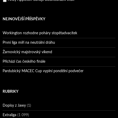
Reprezentační dvojice brala český titul!
NEJNOVĚJŠÍ PŘÍSPĚVKY
Workington rozhodne poháry stopětadvacítek
První liga míří na neutrální dráhu
Žarnovický majstrovský víkend
Přichází čas českého finále
Pardubický MACEC Cup vyplní pondělní podvečer
RUBRIKY
Dopisy z Jawy
(1)
Extraliga
(1 099)