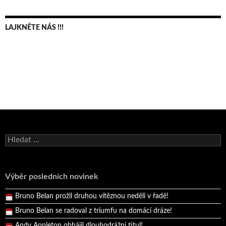
LAJKNĚTE NÁS !!!
Bruno Belan se radoval z triumfu na domácí dráze!
Vyhledávání
Andy Appleton obhájil dlouhodrážní titul!
Reprezentační dvojice brala český titul!
Výběr posledních novinek
Pražský přebor neskrblil překvapeními!
Bruno Belan prožil druhou vítěznou neděli v řadě!
Bruno Belan se radoval z triumfu na domácí dráze!
Andy Appleton obhájil dlouhodrážní titul!