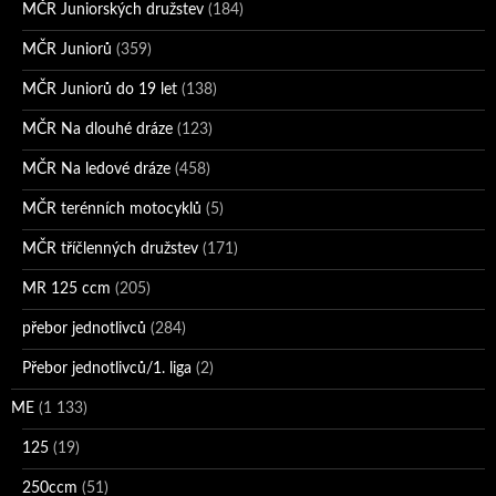
MČR Juniorských družstev
(184)
MČR Juniorů
(359)
MČR Juniorů do 19 let
(138)
MČR Na dlouhé dráze
(123)
MČR Na ledové dráze
(458)
MČR terénních motocyklů
(5)
MČR tříčlenných družstev
(171)
MR 125 ccm
(205)
přebor jednotlivců
(284)
Přebor jednotlivců/1. liga
(2)
ME
(1 133)
125
(19)
250ccm
(51)