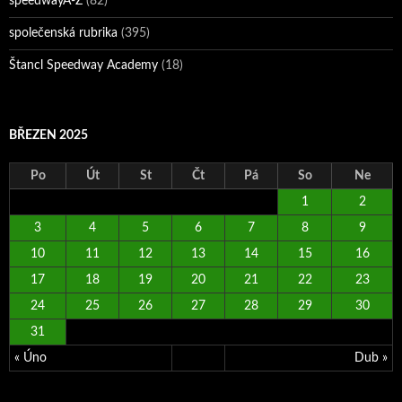
speedwayA-Z
(82)
společenská rubrika
(395)
Štancl Speedway Academy
(18)
BŘEZEN 2025
Po
Út
St
Čt
Pá
So
Ne
1
2
3
4
5
6
7
8
9
10
11
12
13
14
15
16
17
18
19
20
21
22
23
24
25
26
27
28
29
30
31
« Úno
Dub »