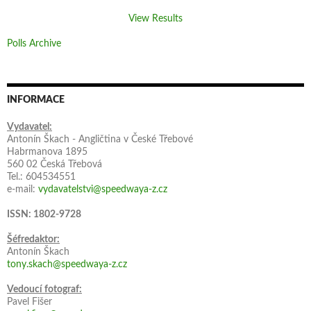
View Results
Polls Archive
INFORMACE
Vydavatel:
Antonín Škach - Angličtina v České Třebové
Habrmanova 1895
560 02 Česká Třebová
Tel.: 604534551
e-mail:
vydavatelstvi@speedwaya-z.cz
ISSN: 1802-9728
Šéfredaktor:
Antonín Škach
tony.skach@speedwaya-z.cz
Vedoucí fotograf:
Pavel Fišer