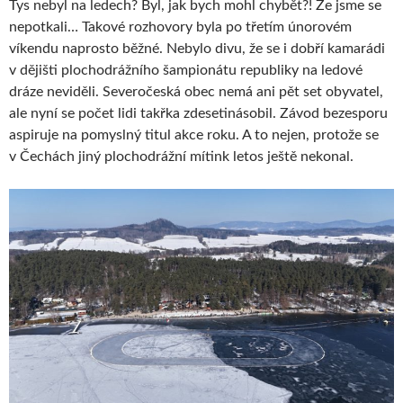
Tys nebyl na ledech? Byl, jak bych mohl chybět?! Že jsme se
nepotkali… Takové rozhovory byla po třetím únorovém
víkendu naprosto běžné. Nebylo divu, že se i dobří kamarádi
v dějišti plochodrážního šampionátu republiky na ledové
dráze neviděli. Severočeská obec nemá ani pět set obyvatel,
ale nyní se počet lidi takřka zdesetinásobil. Závod bezesporu
aspiruje na pomyslný titul akce roku. A to nejen, protože se
v Čechách jiný plochodrážní mítink letos ještě nekonal.