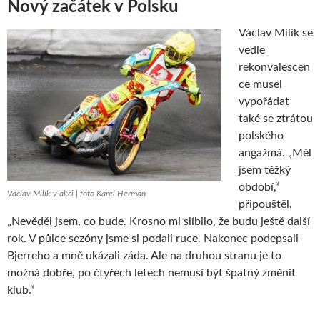
Nový začátek v Polsku
Václav Milík se
vedle
rekonvalescen
ce musel
vypořádat
také se ztrátou
polského
angažmá. „Měl
jsem těžký
období,“
Václav Milík v akci | foto Karel Herman
připouštěl.
„Nevěděl jsem, co bude. Krosno mi slíbilo, že budu ještě další
rok. V půlce sezóny jsme si podali ruce. Nakonec podepsali
Bjerreho a mně ukázali záda. Ale na druhou stranu je to
možná dobře, po čtyřech letech nemusí být špatný změnit
klub.“