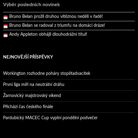
Výběr posledních novinek
Pražský přebor neskrblil překvapeními!
Bruno Belan prožil druhou vítěznou neděli v řadě!
Bruno Belan se radoval z triumfu na domácí dráze!
Andy Appleton obhájil dlouhodrážní titul!
Reprezentační dvojice brala český titul!
NEJNOVĚJŠÍ PŘÍSPĚVKY
Workington rozhodne poháry stopětadvacítek
První liga míří na neutrální dráhu
Žarnovický majstrovský víkend
Přichází čas českého finále
Pardubický MACEC Cup vyplní pondělní podvečer