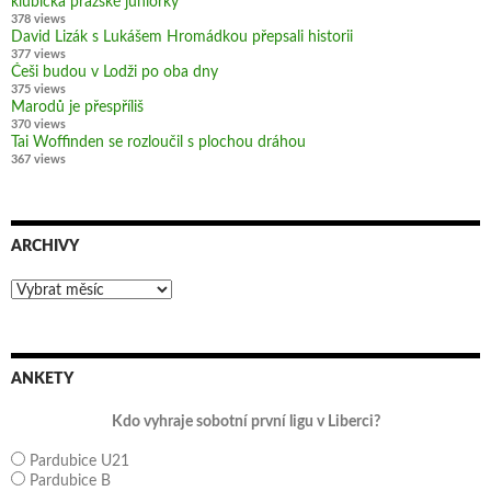
klubíčka pražské juniorky
378 views
David Lizák s Lukášem Hromádkou přepsali historii
377 views
Češi budou v Lodži po oba dny
375 views
Marodů je přespříliš
370 views
Tai Woffinden se rozloučil s plochou dráhou
367 views
ARCHIVY
Archivy
ANKETY
Kdo vyhraje sobotní první ligu v Liberci?
Pardubice U21
Pardubice B