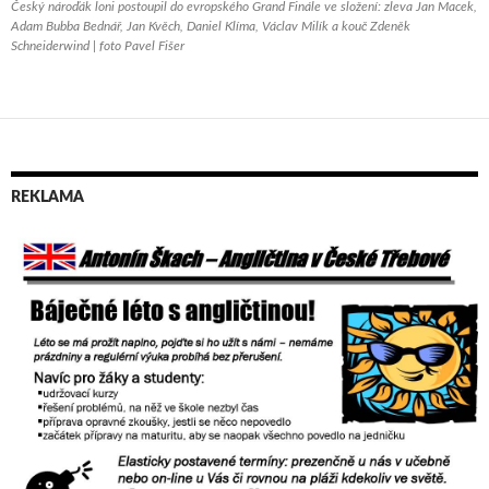
Český nároďák loni postoupil do evropského Grand Finále ve složení: zleva Jan Macek,
Adam Bubba Bednář, Jan Kvěch, Daniel Klíma, Václav Milík a kouč Zdeněk
Schneiderwind | foto Pavel Fišer
REKLAMA