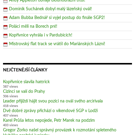
Andy Appleton obhájil dlouhodrážní titul!
Dominik Suchánek dobyl malý lázeňský ovál!
Adam Bubba Bednář si vyjel postup do finále SGP2!
Poláci měli na Borech pré!
Kopřivnice vyhrála i v Pardubicích!
Mistrovský flat track se vrátil do Mariánských Lázní!
NEJČTENĚJŠÍ ČLÁNKY
Kopřivnice slavila hattrick
587 views
Cizinci se valí do Prahy
506 views
Leader přijíždí hájit svou pozici na ovál svého arcirivala
418 views
Dvě dobré zprávy přichází o víkendové SGP v Lodži
407 views
Karel Průša letos nepojede, Petr Marek na podzim
403 views
Gregor Zorko našel správný provázek k rozmotání spleteného