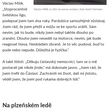
Václav Milík.
„Stoprocentně
Václav Milík se těší na novou sezónu | foto Karel Herman
švédskou ligu,
podepsal jsem tam dva roky. Pardubice samozřejmě zůstávaj.
Jsem rád, že jsem přežil a můžu se ke sportu vrátit. Sám
nevím, jak to bude, nikdy jsem nebyl takhle dlouho po
zranění. Dlouho jsem neseděl na motorce, nevím, jak bude
reagovat hlava. Neskládám zbraně. Je to věc pudová, buď to
pude nebo nepude. Důležitá je fyzička.“
A také štěstí. „Děkuju čáslavský nemocnici, tam se o mě
postarali jak nikde jinde,“ má dokonale jasno. „Jsem rád, že
jsem trefil do Čáslavi. Zachránili mi život, dali mi jistotu,
věděl jsem, že jsem pod rukama dobrejch lidí.“
Na plzeňském ledě