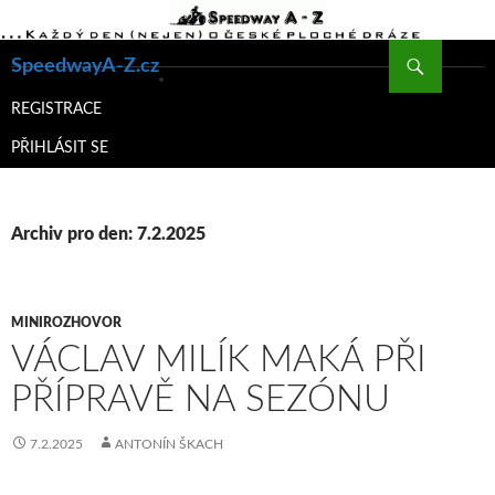
Hledat
SpeedwayA-Z.cz
PŘEJÍT
K
REGISTRACE
OBSAHU
PŘIHLÁSIT SE
WEBU
Archiv pro den: 7.2.2025
MINIROZHOVOR
VÁCLAV MILÍK MAKÁ PŘI
PŘÍPRAVĚ NA SEZÓNU
7.2.2025
ANTONÍN ŠKACH