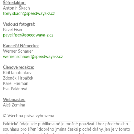
Šéfredaktor:
Antonín Škach
tony.skach@speedwaya-z.cz
Vedoucí fotograf:
Pavel Fišer
pavel.fiser@speedwaya-z.cz
Kancelář Německo:
Werner Schauer
werner.schauer@speedwaya-z.cz
Členové redakce:
Kiril Ianatchkov
Zdeněk Hrbáček
Karel Herman
Eva Palánová
Webmaster:
Aleš Zemina
© Všechna práva vyhrazena.
Faktické údaje zde publikované je možné používat i bez předchozího
souhlasu pro šíření dobrého jména české ploché dráhy, jen je v tomto