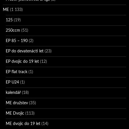
ME
(1 133)
125
(19)
250ccm
(51)
EP 85 – 190
(2)
EP do devatenácti let
(23)
EP dvojic do 19 let
(12)
EP flat track
(1)
EP U24
(1)
kalendář
(18)
ME družstev
(35)
ME Dvojic
(113)
ME dvojic do 19 let
(14)