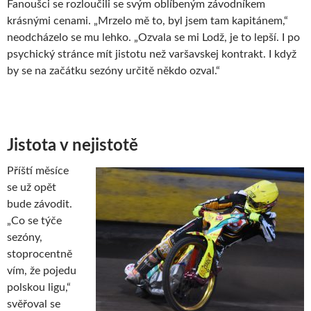
Fanoušci se rozloučili se svým oblíbeným závodníkem
krásnými cenami. „Mrzelo mě to, byl jsem tam kapitánem,“
neodcházelo se mu lehko. „Ozvala se mi Lodž, je to lepší. I po
psychický stránce mít jistotu než varšavskej kontrakt. I když
by se na začátku sezóny určitě někdo ozval.“
Jistota v nejistotě
Příští měsíce
se už opět
bude závodit.
„Co se týče
sezóny,
stoprocentně
vím, že pojedu
polskou ligu,“
svěřoval se