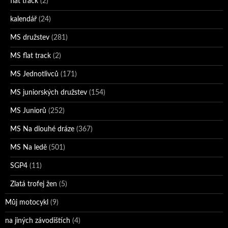
flat track
(2)
kalendář
(24)
MS družstev
(281)
MS flat track
(2)
MS Jednotlivců
(171)
MS juniorských družstev
(154)
MS Juniorů
(252)
MS Na dlouhé dráze
(367)
MS Na ledě
(501)
SGP4
(11)
Zlatá trofej žen
(5)
Můj motocykl
(9)
na jiných závodištích
(4)