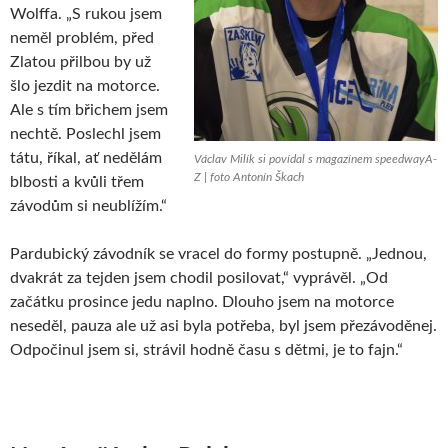
Wolffa. „S rukou jsem
neměl problém, před
Zlatou přilbou by už
šlo jezdit na motorce.
Ale s tím břichem jsem
nechtě. Poslechl jsem
tátu, říkal, ať nedělám
Václav Milík si povídal s magazínem speedwayA-
Z | foto Antonín Škach
blbosti a kvůli třem
závodům si neublížím.“
Pardubický závodník se vracel do formy postupně. „Jednou,
dvakrát za tejden jsem chodil posilovat,“ vyprávěl. „Od
začátku prosince jedu naplno. Dlouho jsem na motorce
neseděl, pauza ale už asi byla potřeba, byl jsem přezávoděnej.
Odpočinul jsem si, strávil hodně času s dětmi, je to fajn.“