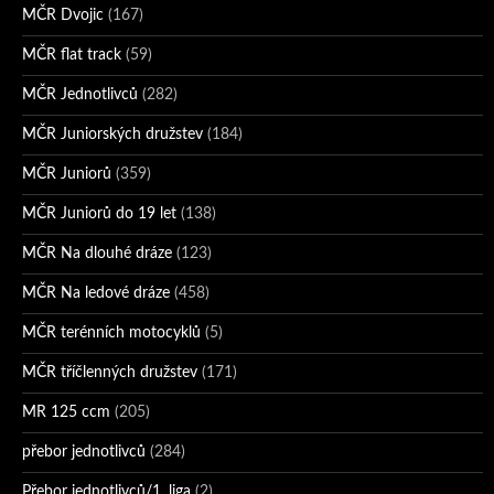
MČR Dvojic
(167)
MČR flat track
(59)
MČR Jednotlivců
(282)
MČR Juniorských družstev
(184)
MČR Juniorů
(359)
MČR Juniorů do 19 let
(138)
MČR Na dlouhé dráze
(123)
MČR Na ledové dráze
(458)
MČR terénních motocyklů
(5)
MČR tříčlenných družstev
(171)
MR 125 ccm
(205)
přebor jednotlivců
(284)
Přebor jednotlivců/1. liga
(2)