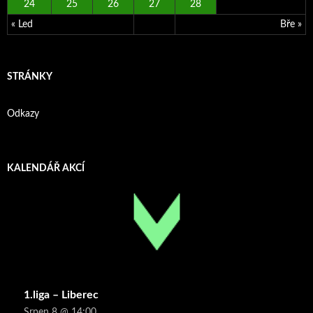
24
25
26
27
28
« Led
Bře »
STRÁNKY
Odkazy
KALENDÁŘ AKCÍ
1.liga – Liberec
Srpen 8 @ 14:00