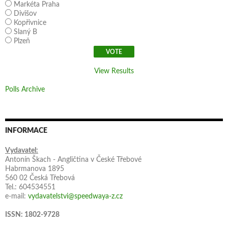
Markéta Praha
Divišov
Kopřivnice
Slaný B
Plzeň
View Results
Polls Archive
INFORMACE
Vydavatel:
Antonín Škach - Angličtina v České Třebové
Habrmanova 1895
560 02 Česká Třebová
Tel.: 604534551
e-mail:
vydavatelstvi@speedwaya-z.cz
ISSN: 1802-9728