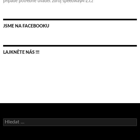
případě potřebné uvádět zdroj speedwayA-Z.cz
JSME NA FACEBOOKU
LAJKNĚTE NÁS !!!
Bruno Belan se radoval z triumfu na domácí dráze!
Vyhledávání
Andy Appleton obhájil dlouhodrážní titul!
Reprezentační dvojice brala český titul!