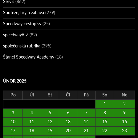
Servis
(862)
Soutěže, hry a zábava
(279)
Speedway cestopisy
(25)
speedwayA-Z
(82)
společenská rubrika
(395)
Štancl Speedway Academy
(18)
ÚNOR 2025
Po
Út
St
Čt
Pá
So
Ne
1
2
3
4
5
6
7
8
9
10
11
12
13
14
15
16
17
18
19
20
21
22
23