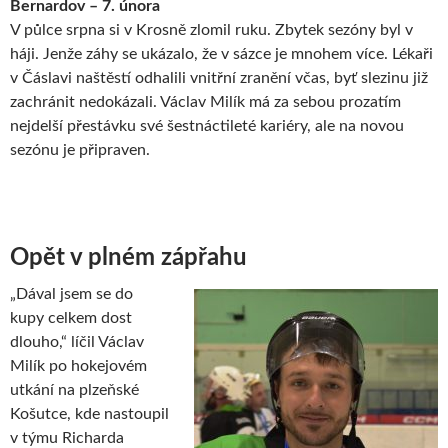
Bernardov – 7. února
V půlce srpna si v Krosně zlomil ruku. Zbytek sezóny byl v
háji. Jenže záhy se ukázalo, že v sázce je mnohem více. Lékaři
v Čáslavi naštěstí odhalili vnitřní zranění včas, byť slezinu již
zachránit nedokázali. Václav Milík má za sebou prozatím
nejdelší přestávku své šestnáctileté kariéry, ale na novou
sezónu je připraven.
Opět v plném zápřahu
„Dával jsem se do
kupy celkem dost
dlouho,“ líčil Václav
Milík po hokejovém
utkání na plzeňské
Košutce, kde nastoupil
v týmu Richarda