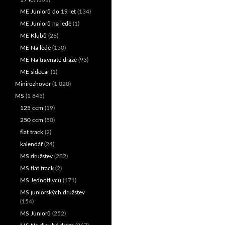
ME Juniorů do 19 let
(134)
ME Juniorů na ledě
(1)
ME Klubů
(26)
ME Na ledě
(130)
ME Na travnaté dráze
(93)
ME sidecar
(1)
Minirozhovor
(1 020)
MS
(1 845)
125 ccm
(19)
250 ccm
(50)
flat track
(2)
kalendář
(24)
MS družstev
(282)
MS flat track
(2)
MS Jednotlivců
(171)
MS juniorských družstev
(154)
MS Juniorů
(252)