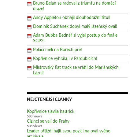
Bruno Belan se radoval z triumfu na domácí
dráze!
Andy Appleton obhájil dlouhodrážní titul!
Dominik Suchánek dobyl malý lázeňský ovál!
Adam Bubba Bednář si vyjel postup do finále
SGP2!
Poláci měli na Borech pré!
Kopřivnice vyhrála i v Pardubicích!
Mistrovský flat track se vrátil do Mariánských
Lázní!
NEJČTENĚJŠÍ ČLÁNKY
Kopřivnice slavila hattrick
588 views
Cizinci se valí do Prahy
506 views
Leader přijíždí hájit svou pozici na ovál svého
arcirivala