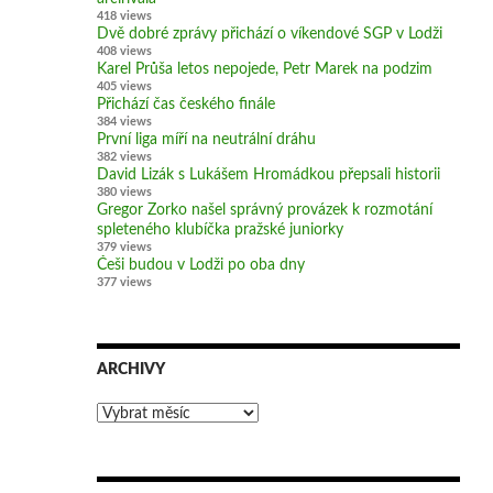
418 views
Dvě dobré zprávy přichází o víkendové SGP v Lodži
408 views
Karel Průša letos nepojede, Petr Marek na podzim
405 views
Přichází čas českého finále
384 views
První liga míří na neutrální dráhu
382 views
David Lizák s Lukášem Hromádkou přepsali historii
380 views
Gregor Zorko našel správný provázek k rozmotání
spleteného klubíčka pražské juniorky
379 views
Češi budou v Lodži po oba dny
377 views
ARCHIVY
Archivy