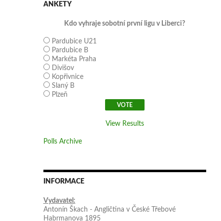
ANKETY
Kdo vyhraje sobotní první ligu v Liberci?
Pardubice U21
Pardubice B
Markéta Praha
Divišov
Kopřivnice
Slaný B
Plzeň
View Results
Polls Archive
INFORMACE
Vydavatel:
Antonín Škach - Angličtina v České Třebové
Habrmanova 1895