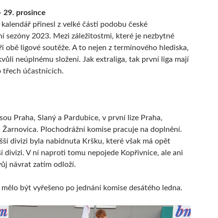
 29. prosince
 kalendář přinesl z velké části podobu české
í sezóny 2023. Mezi záležitostmi, které je nezbytné
ři obě ligové soutěže. A to nejen z termínového hlediska,
vůli neúplnému složení. Jak extraliga, tak první liga mají
 třech účastnících.
jsou Praha, Slaný a Pardubice, v první lize Praha,
 Žarnovica. Plochodrážní komise pracuje na doplnění.
šší divizi byla nabídnuta Kršku, které však má opět
í divizi. V ní naproti tomu nepojede Kopřivnice, ale ani
vůj návrat zatím odloží.
mělo být vyřešeno po jednání komise desátého ledna.