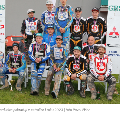
ardubice pokračují v extralize i roku 2023 | foto Pavel Fišer