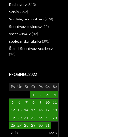
Rozhovory
(343)
Servis
(862)
Soutěže, hry a zábava
(279)
Speedway cestopisy
(25)
speedwayA-Z
(82)
společenská rubrika
(395)
Štancl Speedway Academy
(18)
PROSINEC 2022
Po
Út
St
Čt
Pá
So
Ne
1
2
3
4
5
6
7
8
9
10
11
12
13
14
15
16
17
18
19
20
21
22
23
24
25
26
27
28
29
30
31
« Lis
Led »