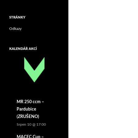
STRÁNKY
Odkazy
KALENDÁŘ AKCÍ
MR 250 ccm –
Pardubice
(ZRUŠENO)
Srpen 10 @ 17:00
MACEC Cup –