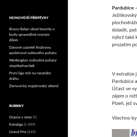
Reprezentační dvojice
Pardubice –
brala český titul!
Ježíškovský
NEJNOVĚJŠÍ PŘÍSPĚVKY
plochodrážn
Bruno Belan obral favority o
doladit, pat
body spravedlivě rovným
nýbrž také k
dílem
prozatím po
Dánové uzavřeli finálovou
společnost světového poháru
Workington rozhodne poháry
stopětadvacítek
První liga míří na neutrální
V extralize 
dráhu
Pardubice a
Žarnovický majstrovský víkend
Účast ve vy
zájem o nižš
Plzeň, jež s
RUBRIKY
Dopisy z Jawy
(1)
Všechno by 
Extraliga
(1 099)
Grand Prix
(633)