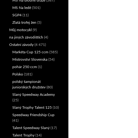
MS Na dlouhé dráze
(367)
MS Na ledě
(501)
SGP4
(11)
Zlatá trofej žen
(5)
Můj motocykl
(9)
na jiných závodištích
(4)
Ostatní závody
(4 471)
Markéta Cup 125 ccm
(585)
Mistrovství Slovenska
(54)
pohár 250 ccm
(1)
Polsko
(181)
polský šampionát
juniorských družstev
(80)
Slaný Speedway Academy
(25)
Slaný Trophy Talent 125
(10)
Speedway Friendship Cup
(41)
Talent Speedway Slaný
(17)
Talent Trophy
(14)