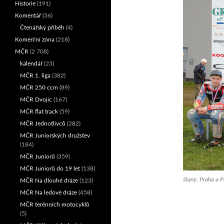
Historie
(191)
Komentář
(36)
Čtenářský příběh
(4)
Komerční zóna
(218)
MČR
(2 708)
kalendář
(23)
MČR 1. liga
(382)
MČR 250 ccm
(89)
MČR Dvojic
(167)
MČR flat track
(59)
MČR Jednotlivců
(282)
MČR Juniorských družstev
(184)
MČR Juniorů
(359)
MČR Juniorů do 19 let
(138)
Slaný, Praha a P
MČR Na dlouhé dráze
(123)
MČR Na ledové dráze
(458)
MČR terénních motocyklů
(5)