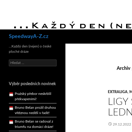
Hledat
SpeedwayA-Z.cz
Bruno Belan se radoval z
…Každý den (nejen) o české
triumfu na domácí dráze!
ploché dráze
Andy Appleton obhájil
dlouhodrážní titul!
Vyhledávání
Archiv 
Reprezentační dvojice
brala český titul!
Pražský přebor neskrblil
Výběr posledních novinek
překvapeními!
EXTRALIGA
,
M
Bruno Belan prožil druhou
LIGY
vítěznou neděli v řadě!
LED
Bruno Belan se radoval z
triumfu na domácí dráze!
29.12.2022
Andy Appleton obhájil
dlouhodrážní titul!