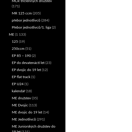
MČR tříčlenných družstev
(171)
MR 125 ccm
(205)
přebor jednotlivců
(284)
Přebor jednotlivců/1. liga
(2)
ME
(1 133)
125
(19)
250ccm
(51)
EP 85 – 190
(2)
EP do devatenácti let
(23)
EP dvojic do 19 let
(12)
EP flat track
(1)
EP U24
(1)
kalendář
(18)
ME družstev
(35)
ME Dvojic
(113)
ME dvojic do 19 let
(14)
ME Jednotlivců
(291)
ME Juniorských družstev do
19 let
(131)