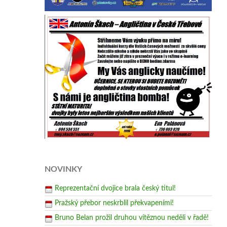
NOVINKY
Reprezentační dvojice brala český titul!
Pražský přebor neskrblil překvapeními!
Bruno Belan prožil druhou vítěznou neděli v řadě!