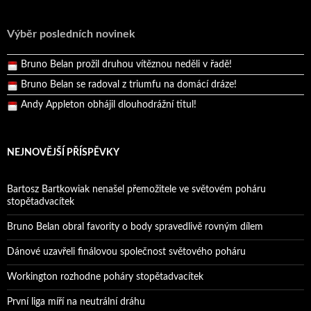
Reprezentační dvojice brala český titul!
Výběr posledních novinek
Pražský přebor neskrblil překvapeními!
Bruno Belan prožil druhou vítěznou neděli v řadě!
Bruno Belan se radoval z triumfu na domácí dráze!
Andy Appleton obhájil dlouhodrážní titul!
Reprezentační dvojice brala český titul!
NEJNOVĚJŠÍ PŘÍSPĚVKY
Bartosz Bartkowiak nenašel přemožitele ve světovém poháru
stopětadvacítek
Bruno Belan obral favority o body spravedlivě rovným dílem
Dánové uzavřeli finálovou společnost světového poháru
Workington rozhodne poháry stopětadvacítek
První liga míří na neutrální dráhu