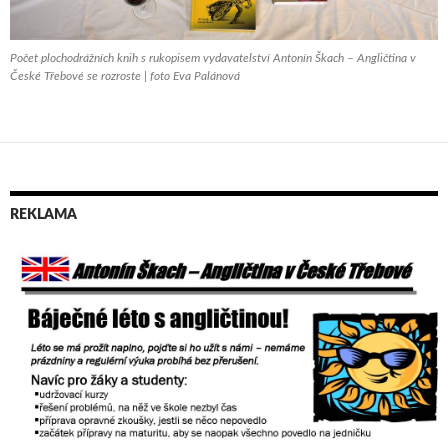
Počet plochodrážních knih s rukopisem vydavatelství Antonín Škach – Angličtina v
České Třebové se rozroste | foto Eva Palánová
REKLAMA