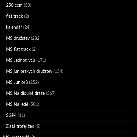
250 ccm
(50)
flat track
(2)
kalendář
(24)
MS družstev
(282)
MS flat track
(2)
MS Jednotlivců
(171)
MS juniorských družstev
(154)
MS Juniorů
(252)
MS Na dlouhé dráze
(367)
MS Na ledě
(501)
SGP4
(11)
Zlatá trofej žen
(5)