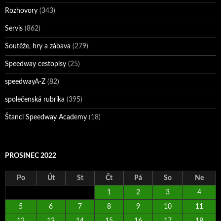
Rozhovory
(343)
Servis
(862)
Soutěže, hry a zábava
(279)
Speedway cestopisy
(25)
speedwayA-Z
(82)
společenská rubrika
(395)
Štancl Speedway Academy
(18)
PROSINEC 2022
Po
Út
St
Čt
Pá
So
Ne
1
2
3
4
5
6
7
8
9
10
11
12
13
14
15
16
17
18