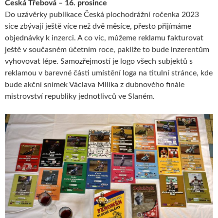
Česká Třebová – 16. prosince
Do uzávěrky publikace Česká plochodrážní ročenka 2023
sice zbývají ještě více než dvě měsíce, přesto přijímáme
objednávky k inzerci. A co víc, můžeme reklamu fakturovat
ještě v současném účetním roce, pakliže to bude inzerentům
vyhovovat lépe. Samozřejmostí je logo všech subjektů s
reklamou v barevné části umístění loga na titulní stránce, kde
bude akční snímek Václava Milíka z dubnového finále
mistrovství republiky jednotlivců ve Slaném.