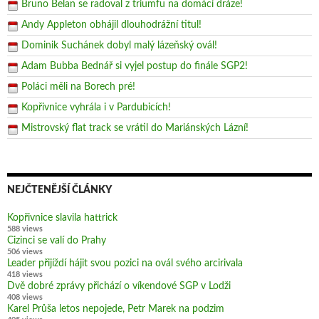
Bruno Belan se radoval z triumfu na domácí dráze!
Andy Appleton obhájil dlouhodrážní titul!
Dominik Suchánek dobyl malý lázeňský ovál!
Adam Bubba Bednář si vyjel postup do finále SGP2!
Poláci měli na Borech pré!
Kopřivnice vyhrála i v Pardubicích!
Mistrovský flat track se vrátil do Mariánských Lázní!
NEJČTENĚJŠÍ ČLÁNKY
Kopřivnice slavila hattrick
588 views
Cizinci se valí do Prahy
506 views
Leader přijíždí hájit svou pozici na ovál svého arcirivala
418 views
Dvě dobré zprávy přichází o víkendové SGP v Lodži
408 views
Karel Průša letos nepojede, Petr Marek na podzim