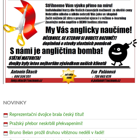
NOVINKY
Reprezentační dvojice brala český titul!
Pražský přebor neskrblil překvapeními!
Bruno Belan prožil druhou vítěznou neděli v řadě!