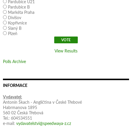
Pardubice U21
Pardubice B
Markéta Praha
Divišov
Kopřivnice
Slaný B
Plzeň
View Results
Polls Archive
INFORMACE
Vydavatel:
Antonín Škach - Angličtina v České Třebové
Habrmanova 1895
560 02 Česká Třebová
Tel.: 604534551
e-mail:
vydavatelstvi@speedwaya-z.cz