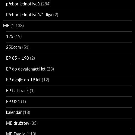
přebor jednotlivců
(284)
Přebor jednotlivců/1. liga
(2)
ME
(1 133)
125
(19)
250ccm
(51)
EP 85 – 190
(2)
EP do devatenácti let
(23)
EP dvojic do 19 let
(12)
EP flat track
(1)
EP U24
(1)
kalendář
(18)
ME družstev
(35)
ME Dvojic
(113)