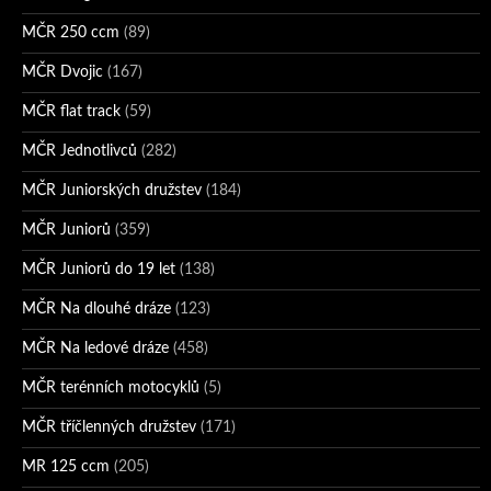
MČR 250 ccm
(89)
MČR Dvojic
(167)
MČR flat track
(59)
MČR Jednotlivců
(282)
MČR Juniorských družstev
(184)
MČR Juniorů
(359)
MČR Juniorů do 19 let
(138)
MČR Na dlouhé dráze
(123)
MČR Na ledové dráze
(458)
MČR terénních motocyklů
(5)
MČR tříčlenných družstev
(171)
MR 125 ccm
(205)