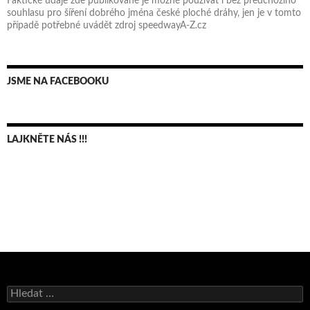
Faktické údaje zde publikované je možné používat i bez předchozího
souhlasu pro šíření dobrého jména české ploché dráhy, jen je v tomto
případě potřebné uvádět zdroj speedwayA-Z.cz
JSME NA FACEBOOKU
LAJKNĚTE NÁS !!!
Bruno Belan se radoval z triumfu na domácí dráze!
Vyhledávání
Andy Appleton obhájil dlouhodrážní titul!