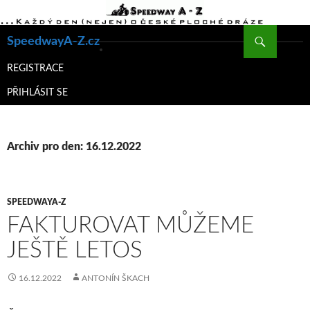
Hledat
SpeedwayA-Z.cz
PŘEJÍT
K
REGISTRACE
OBSAHU
PŘIHLÁSIT SE
WEBU
Archiv pro den: 16.12.2022
SPEEDWAYA-Z
FAKTUROVAT MŮŽEME
JEŠTĚ LETOS
16.12.2022
ANTONÍN ŠKACH