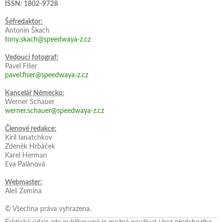
ISSN: 1802-9728
Šéfredaktor:
Antonín Škach
tony.skach@speedwaya-z.cz
Vedoucí fotograf:
Pavel Fišer
pavel.fiser@speedwaya-z.cz
Kancelář Německo:
Werner Schauer
werner.schauer@speedwaya-z.cz
Členové redakce:
Kiril Ianatchkov
Zdeněk Hrbáček
Karel Herman
Eva Palánová
Webmaster:
Aleš Zemina
© Všechna práva vyhrazena.