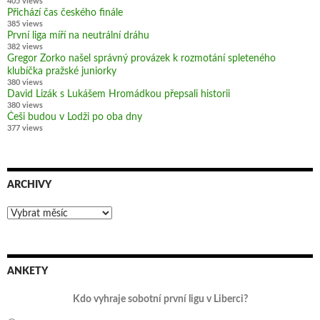
405 views
Přichází čas českého finále
385 views
První liga míří na neutrální dráhu
382 views
Gregor Zorko našel správný provázek k rozmotání spleteného
klubíčka pražské juniorky
380 views
David Lizák s Lukášem Hromádkou přepsali historii
380 views
Češi budou v Lodži po oba dny
377 views
ARCHIVY
Archivy
ANKETY
Kdo vyhraje sobotní první ligu v Liberci?