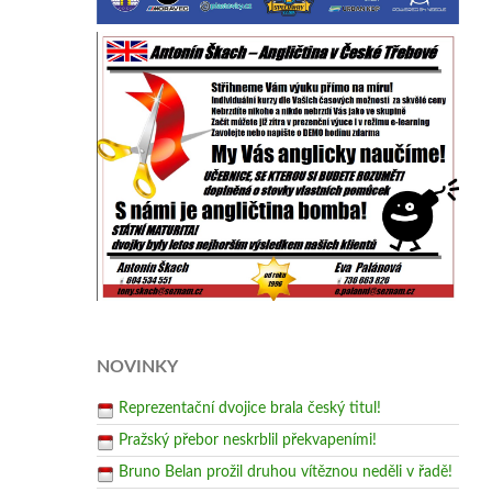
NOVINKY
Reprezentační dvojice brala český titul!
Pražský přebor neskrblil překvapeními!
Bruno Belan prožil druhou vítěznou neděli v řadě!