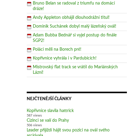
Bruno Belan se radoval z triumfu na domácí
dráze!
Andy Appleton obhájil dlouhodrážní titul!
Dominik Suchánek dobyl malý lázeňský ovál!
Adam Bubba Bednář si vyjel postup do finále
SGP2!
Poláci měli na Borech pré!
Kopřivnice vyhrála i v Pardubicích!
Mistrovský flat track se vrátil do Mariánských
Lázní!
NEJČTENĚJŠÍ ČLÁNKY
Kopřivnice slavila hattrick
587 views
Cizinci se valí do Prahy
506 views
Leader přijíždí hájit svou pozici na ovál svého
arcirivala