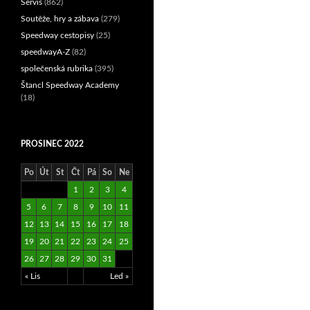
Servis
(862)
Soutěže, hry a zábava
(279)
Speedway cestopisy
(25)
speedwayA-Z
(82)
společenská rubrika
(395)
Štancl Speedway Academy
(18)
PROSINEC 2022
Po
Út
St
Čt
Pá
So
Ne
1
2
3
4
5
6
7
8
9
10
11
12
13
14
15
16
17
18
19
20
21
22
23
24
25
26
27
28
29
30
31
« Lis
Led »