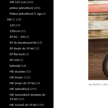
MR 125 ccm
(205)
přebor jednotlivců
(284)
Přebor jednotlivců/1. liga
(2)
ME
(1 133)
125
(19)
250ccm
(51)
EP 85 – 190
(2)
EP do devatenácti let
(23)
EP dvojic do 19 let
(12)
EP flat track
(1)
EP U24
(1)
kalendář
(18)
ME družstev
(35)
ME Dvojic
(113)
ME dvojic do 19 let
(14)
Jan Kvěch v akci
ME Jednotlivců
(291)
ME Juniorských družstev do
19 let
(131)
ME Juniorů do 19 let
(134)