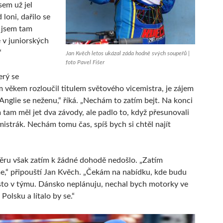
sem už jel
 loni, dařilo se
 jsem tam
é v juniorských
“
Jan Kvěch letos ukázal záda hodně svých soupeřů |
foto Pavel Fišer
erý se
m věkem rozloučil titulem světového vicemistra, je zájem
 Anglie se neženu,“ říká. „Nechám to zatím bejt. Na konci
 tam měl jet dva závody, ale padlo to, když přesunovali
 mistrák. Nechám tomu čas, spíš bych si chtěl najít
ru však zatím k žádné dohodě nedošlo. „Zatím
,“ připouští Jan Kvěch. „Čekám na nabídku, kde budu
ísto v týmu. Dánsko neplánuju, nechal bych motorky ve
Polsku a lítalo by se.“