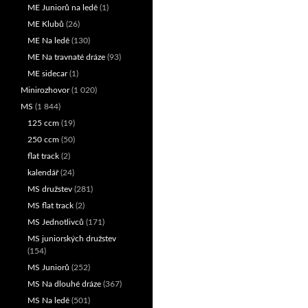
ME Juniorů na ledě
(1)
ME Klubů
(26)
ME Na ledě
(130)
ME Na travnaté dráze
(93)
ME sidecar
(1)
Minirozhovor
(1 020)
MS
(1 844)
125 ccm
(19)
250 ccm
(50)
flat track
(2)
kalendář
(24)
MS družstev
(281)
MS flat track
(2)
MS Jednotlivců
(171)
MS juniorských družstev
(154)
MS Juniorů
(252)
MS Na dlouhé dráze
(367)
MS Na ledě
(501)