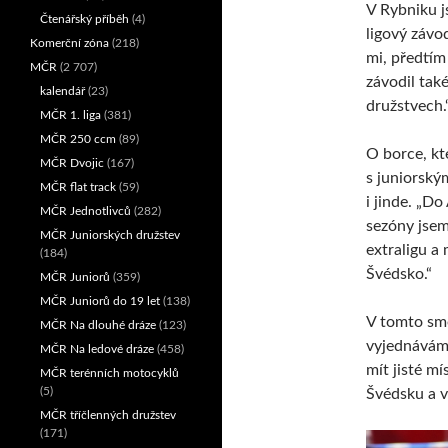
V Rybniku j
Čtenářský příběh
(4)
ligový závod
Komerční zóna
(218)
mi, předtím
MČR
(2 707)
závodil tak
kalendář
(23)
družstvech.
MČR 1. liga
(381)
MČR 250 ccm
(89)
O borce, kt
MČR Dvojic
(167)
s juniorský
MČR flat track
(59)
i jinde. „Do
MČR Jednotlivců
(282)
sezóny jsem
MČR Juniorských družstev
extraligu a
(184)
Švédsko.“
MČR Juniorů
(359)
MČR Juniorů do 19 let
(138)
V tomto smě
MČR Na dlouhé dráze
(123)
vyjednáváme
MČR Na ledové dráze
(458)
mít jisté m
MČR terénních motocyklů
(5)
Švédsku a v 
MČR tříčlenných družstev
(171)