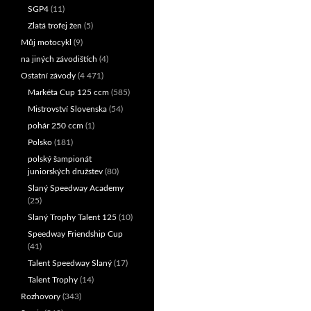
SGP4
(11)
Zlatá trofej žen
(5)
Můj motocykl
(9)
na jiných závodištích
(4)
Ostatní závody
(4 471)
Markéta Cup 125 ccm
(585)
Mistrovství Slovenska
(54)
pohár 250 ccm
(1)
Polsko
(181)
polský šampionát
juniorských družstev
(80)
Slaný Speedway Academy
(25)
Slaný Trophy Talent 125
(10)
Speedway Friendship Cup
(41)
Talent Speedway Slaný
(17)
Talent Trophy
(14)
Rozhovory
(343)