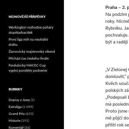
Reprezentační dvojice
Praha – 2. 
brala český titul!
Na podzim p
NEJNOVĚJŠÍ PŘÍSPĚVKY
roky. Nicmé
Workington rozhodne poháry
Rybniku. Ja
stopětadvacítek
pochvaluje.
První liga míří na neutrální
být a raděj
dráhu
Žarnovický majstrovský víkend
Přichází čas českého finále
Pardubický MACEC Cup
„V Zielonej
vyplní pondělní podvečer
domluvili,“ 
Kvěch souč
RUBRIKY
polských zál
„Podepsali 
Dopisy z Jawy
(1)
má poslední
Extraliga
(1 099)
Proto jsme 
Grand Prix
(633)
mě půjčí do
Historie
(191)
příští rok s
Komentář
(36)