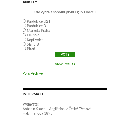
ANKETY
Kdo vyhraje sobotní první ligu v Liberci?
Pardubice U21
Pardubice B
Markéta Praha
Divišov
Kopřivnice
Slaný B
Plzeň
View Results
Polls Archive
INFORMACE
Vydavatel:
Antonín Škach - Angličtina v České Třebové
Habrmanova 1895