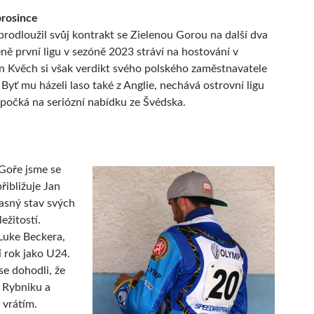
prosince
rodloužil svůj kontrakt se Zielenou Gorou na další dva
ně první ligu v sezóně 2023 stráví na hostování v
n Kvěch si však verdikt svého polského zaměstnavatele
 Byť mu házeli laso také z Anglie, nechává ostrovní ligu
i počká na seriózní nabídku ze Švédska.
 Goře jsme se
přibližuje Jan
asný stav svých
ežitostí.
Luke Beckera,
 rok jako U24.
se dohodli, že
 Rybniku a
e vrátím.