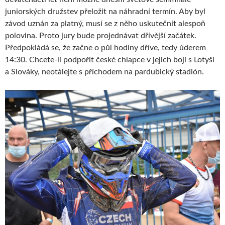
juniorských družstev přeložit na náhradní termín. Aby byl
závod uznán za platný, musí se z něho uskutečnit alespoň
polovina. Proto jury bude projednávat dřívější začátek.
Předpokládá se, že začne o půl hodiny dříve, tedy úderem
14:30. Chcete-li podpořit české chlapce v jejich boji s Lotyši
a Slováky, neotálejte s příchodem na pardubický stadión.