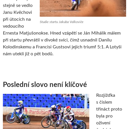
stejně se vedlo
Janu Kvěchovi
při útocích na
Studie startu Jakuba Valkoviče
vedoucího
Ernesta Matjušonokse. Hned vzápětí se Ján Mihálik málem
při startu převrátil v divoké svíci, čímž usnadnil Danilu
Kolodinskemu a Francisi Gustsovi jejich triumf 5:1. A Lotyši
nám utekli již o pět bodů.
Poslední slovo není klíčové
Rozjížďka
s číslem
třináct proto
byla pro
oživení