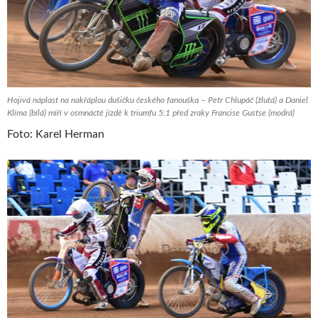
Hojivá náplast na nakřáplou dušičku českého fanouška – Petr Chlupáč (žlutá) a Daniel
Klíma (bílá) míří v osmnácté jízdě k triumfu 5:1 před zraky Francise Gustse (modrá)
Foto: Karel Herman