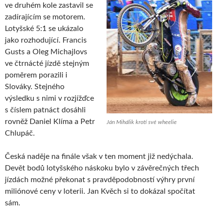
ve druhém kole zastavil se
zadírajícím se motorem.
Lotyšské 5:1 se ukázalo
jako rozhodující. Francis
Gusts a Oleg Michajlovs
ve čtrnácté jízdě stejným
poměrem porazili i
Slováky. Stejného
výsledku s nimi v rozjížďce
s číslem patnáct dosáhli
rovněž Daniel Klíma a Petr
Ján Mihálik krotí své wheelie
Chlupáč.
Česká naděje na finále však v ten moment již nedýchala.
Devět bodů lotyšského náskoku bylo v závěrečných třech
jízdách možné překonat s pravděpodobností výhry první
miliónové ceny v loterii. Jan Kvěch si to dokázal spočítat
sám.