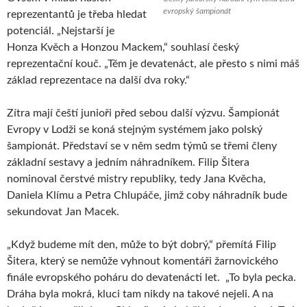
evropský šampionát
reprezentantů je třeba hledat
potenciál. „Nejstarší je
Honza Kvěch a Honzou Mackem,“ souhlasí český
reprezentační kouč. „Těm je devatenáct, ale přesto s nimi máš
základ reprezentace na další dva roky.“
Zítra mají čeští junioři před sebou další výzvu. Šampionát
Evropy v Lodži se koná stejným systémem jako polský
šampionát. Představí se v něm sedm týmů se třemi členy
základní sestavy a jedním náhradníkem. Filip Šitera
nominoval čerstvé mistry republiky, tedy Jana Kvěcha,
Daniela Klímu a Petra Chlupáče, jimž coby náhradník bude
sekundovat Jan Macek.
„Když budeme mít den, může to být dobrý,“ přemítá Filip
Šitera, který se nemůže vyhnout komentáři žarnovického
finále evropského poháru do devatenácti let. „To byla pecka.
Dráha byla mokrá, kluci tam nikdy na takové nejeli. A na