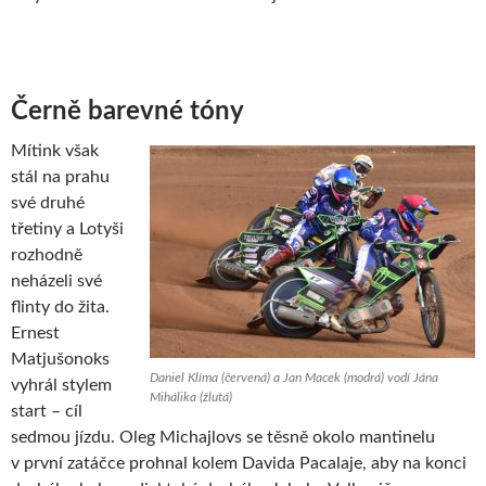
Černě barevné tóny
Mítink však
stál na prahu
své druhé
třetiny a Lotyši
rozhodně
neházeli své
flinty do žita.
Ernest
Matjušonoks
Daniel Klíma (červená) a Jan Macek (modrá) vodí Jána
vyhrál stylem
Mihálika (žlutá)
start – cíl
sedmou jízdu. Oleg Michajlovs se těsně okolo mantinelu
v první zatáčce prohnal kolem Davida Pacalaje, aby na konci