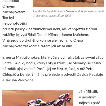
napodobil
Olegem
Ján Mihálik (modrá) zápolí s Ernestem Matjušonoksem (žlutá)
Michajlovsem.
a Ričardsem Ansviesulisem (bílá)
Ten byl
nejpohotovější
při letu pásky k pardubickému nebi, ale ve výjezdu z první
zatáčky jej vystřídali Daniel Klíma s Janem Kvěchem.
V nájezdu do druhého kola se ale nechali o Olega
Michajlovse zaskočit a rázem jeli až za ním.
Ernesta Matjušonokse, který včera vyhrál, však za svými zády
udrželi. A díky bodu, který Lotyši ztratili se Slováky, se český
nároďák ujal vedení. Posílil jej ve čtvrté jízdě, v níž Petr
Chlupáč a Daniel Šilhán s přehledem odvedli Davida Pacalaje
a Jakuba Valkoviče.
Ján Mihálik
v úvodním
nájezdu páté