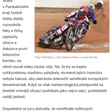
Včera
v Pardubickém
kraji hodně
řádily deště,
rozvodnily
řeky a říčky,
zaplavily
silnice a
dokonce první
železniční
Oleg Michajlovs vede Daniela Klímu a Jana Kvěcha
koridor, na
němž musel vlaky zůstat stát. Ne, že by se kapky
svítkovskému stadiónu vyhýbaly, nicméně jejich intenzita
nebyla taková, aby zabránila dokončit semifinále evropských
devatenáctek. Když se však meteorologická předpověď na
dnešek včerejší situaci podobala jako vejce vejci, pořadatelé
raději jednali.
Dopoledne se jury dohodla, že semifinále světových