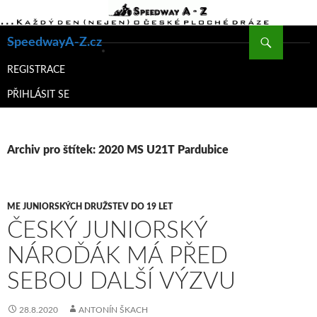
Hledat
SpeedwayA-Z.cz
PŘEJÍT
K
REGISTRACE
OBSAHU
PŘIHLÁSIT SE
WEBU
Archiv pro štítek: 2020 MS U21T Pardubice
ME JUNIORSKÝCH DRUŽSTEV DO 19 LET
ČESKÝ JUNIORSKÝ
NÁROĎÁK MÁ PŘED
SEBOU DALŠÍ VÝZVU
28.8.2020
ANTONÍN ŠKACH