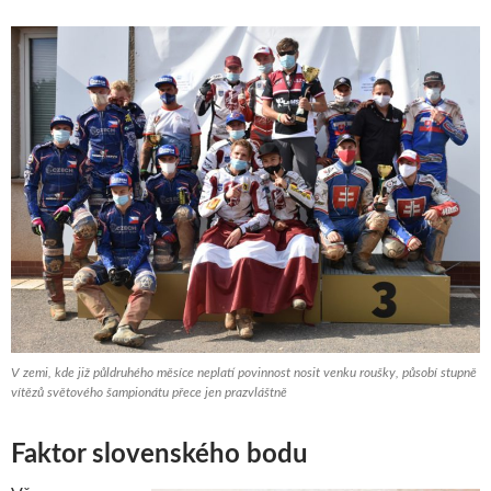
V zemi, kde již půldruhého měsíce neplatí povinnost nosit venku roušky, působí stupně
vítězů světového šampionátu přece jen prazvláštně
Faktor slovenského bodu