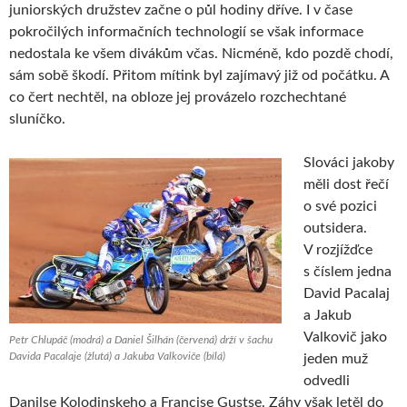
juniorských družstev začne o půl hodiny dříve. I v čase
pokročilých informačních technologií se však informace
nedostala ke všem divákům včas. Nicméně, kdo pozdě chodí,
sám sobě škodí. Přitom mítink byl zajímavý již od počátku. A
co čert nechtěl, na obloze jej provázelo rozchechtané
sluníčko.
Slováci jakoby
měli dost řečí
o své pozici
outsidera.
V rozjížďce
s číslem jedna
David Pacalaj
a Jakub
Valkovič jako
Petr Chlupáč (modrá) a Daniel Šilhán (červená) drží v šachu
Davida Pacalaje (žlutá) a Jakuba Valkoviče (bílá)
jeden muž
odvedli
Danilse Kolodinskeho a Francise Gustse. Záhy však letěl do