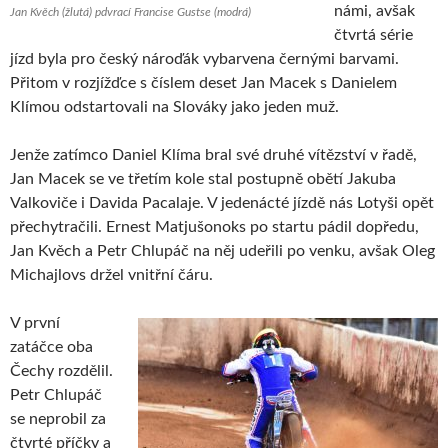
námi, avšak
Jan Kvěch (žlutá) pdvrací Francise Gustse (modrá)
čtvrtá série
jízd byla pro český nároďák vybarvena černými barvami.
Přitom v rozjížďce s číslem deset Jan Macek s Danielem
Klímou odstartovali na Slováky jako jeden muž.
Jenže zatímco Daniel Klíma bral své druhé vítězství v řadě,
Jan Macek se ve třetím kole stal postupně obětí Jakuba
Valkoviče i Davida Pacalaje. V jedenácté jízdě nás Lotyši opět
přechytračili. Ernest Matjušonoks po startu pádil dopředu,
Jan Kvěch a Petr Chlupáč na něj udeřili po venku, avšak Oleg
Michajlovs držel vnitřní čáru.
V první
zatáčce oba
Čechy rozdělil.
Petr Chlupáč
se neprobil za
čtvrté příčky a