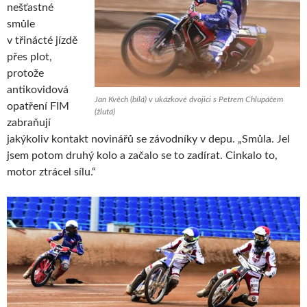
nešťastné
smůle
v třinácté jízdě
přes plot,
protože
antikovidová
Jan Kvěch (bílá) v ukázkové dvojici s Petrem Chlupáčem
opatření FIM
(žlutá)
zabraňují
jakýkoliv kontakt novinářů se závodníky v depu. „Smůla. Jel
jsem potom druhý kolo a začalo se to zadírat. Cinkalo to,
motor ztrácel sílu.“