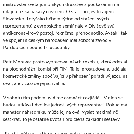
mistrovství světa juniorských družstev s poukázáním na
údajná rizika nákazy covidem. O start projevilo zájem
Slovensko. Lotyšsko během týdne od stažení svých
reprezentantů z evropského semifinále v Divišově svůj
antikoronavirový postoj, řekněme, přehodnotilo. Avšak i tak
ve spojení s českým nároďákem měl sobotní závod v
Pardubicích pouhé tři účastníky.
Petr Moravec proto vypracoval návrh rozpisu, který odeslal
na plochodrážní komisi při FIM. Ta jej prostudovala, udělala
kosmetické změny spočívající v přehození pořadí výjezdu na
ovál, ale v zásadě jej schválila.
V sobotu tím pádem uvidíme osmnáct rozjížděk. V nich se
budou utkávat dvojice jednotlivých reprezentací. Pokud má
manažer náhradníka, může jej na ovál vyslat maximálně
šestkrát. To je ostatně kvóta i pro člena základní sestavy.
„Použití nějaké taktické rezervy nebo jokera je ze