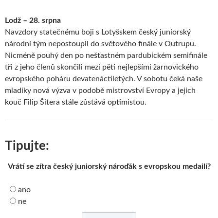
Lodž – 28. srpna
Navzdory statečnému boji s Lotyšskem český juniorský
národní tým nepostoupil do světového finále v Outrupu.
Nicméně pouhý den po nešťastném pardubickém semifinále
tři z jeho členů skončili mezi pěti nejlepšími žarnovického
evropského poháru devatenáctiletých. V sobotu čeká naše
mladíky nová výzva v podobě mistrovství Evropy a jejich
kouč Filip Šitera stále zůstává optimistou.
Tipujte:
Vrátí se zítra český juniorský nároďák s evropskou medailí?
ano
ne