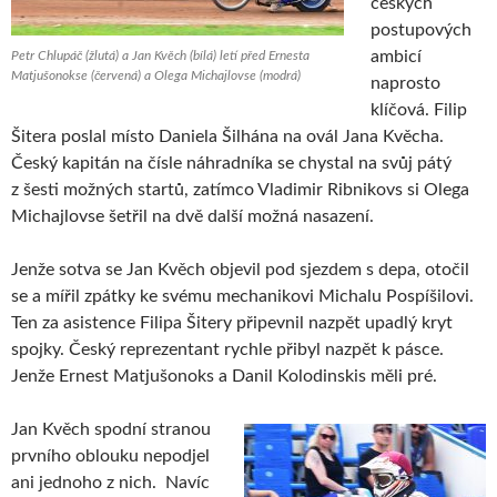
českých
postupových
ambicí
Petr Chlupáč (žlutá) a Jan Kvěch (bílá) letí před Ernesta
Matjušonokse (červená) a Olega Michajlovse (modrá)
naprosto
klíčová. Filip
Šitera poslal místo Daniela Šilhána na ovál Jana Kvěcha.
Český kapitán na čísle náhradníka se chystal na svůj pátý
z šesti možných startů, zatímco Vladimir Ribnikovs si Olega
Michajlovse šetřil na dvě další možná nasazení.
Jenže sotva se Jan Kvěch objevil pod sjezdem s depa, otočil
se a mířil zpátky ke svému mechanikovi Michalu Pospíšilovi.
Ten za asistence Filipa Šitery připevnil nazpět upadlý kryt
spojky. Český reprezentant rychle přibyl nazpět k pásce.
Jenže Ernest Matjušonoks a Danil Kolodinskis měli pré.
Jan Kvěch spodní stranou
prvního oblouku nepodjel
ani jednoho z nich. Navíc