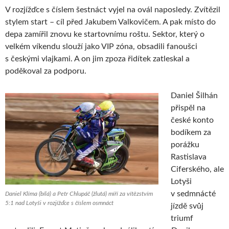
V rozjížďce s číslem šestnáct vyjel na ovál naposledy. Zvítězil
stylem start – cíl před Jakubem Valkovičem. A pak místo do
depa zamířil znovu ke startovnímu roštu. Sektor, který o
velkém víkendu slouží jako VIP zóna, obsadili fanoušci
s českými vlajkami. A on jim zpoza řidítek zatleskal a
poděkoval za podporu.
Daniel Šilhán
přispěl na
české konto
bodíkem za
porážku
Rastislava
Ciferského, ale
Lotyši
v sedmnácté
Daniel Klíma (bílá) a Petr Chlupáč (žlutá) míří za vítězstvím
5:1 nad Lotyši v rozjížďce s číslem osmnáct
jízdě svůj
triumf