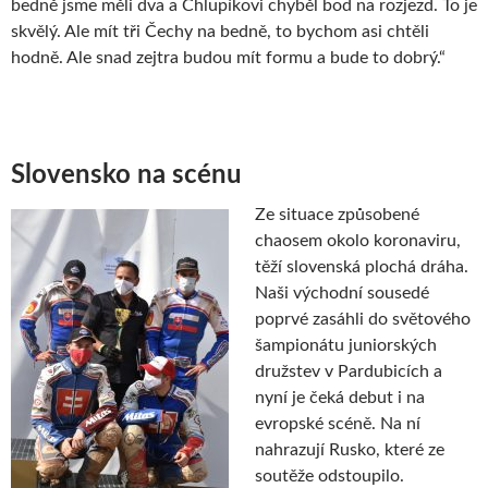
bedně jsme měli dva a Chlupíkovi chyběl bod na rozjezd. To je
skvělý. Ale mít tři Čechy na bedně, to bychom asi chtěli
hodně. Ale snad zejtra budou mít formu a bude to dobrý.“
Slovensko na scénu
Ze situace způsobené
chaosem okolo koronaviru,
těží slovenská plochá dráha.
Naši východní sousedé
poprvé zasáhli do světového
šampionátu juniorských
družstev v Pardubicích a
nyní je čeká debut i na
evropské scéně. Na ní
nahrazují Rusko, které ze
soutěže odstoupilo.