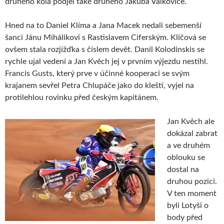
druhého kola podjel také druhého Jakuba Valkoviče.
Hned na to Daniel Klíma a Jana Macek nedali sebemenší
šanci Jánu Mihálikovi s Rastislavem Ciferským. Klíčová se
ovšem stala rozjížďka s číslem devět. Danil Kolodinskis se
rychle ujal vedení a Jan Kvěch jej v prvním výjezdu nestihl.
Francis Gusts, který prve v účinné kooperaci se svým
krajanem sevřel Petra Chlupáče jako do kleští, vyjel na
protilehlou rovinku před českým kapitánem.
Jan Kvěch ale
dokázal zabrat
a ve druhém
oblouku se
dostal na
druhou pozici.
V ten moment
byli Lotyši o
body před