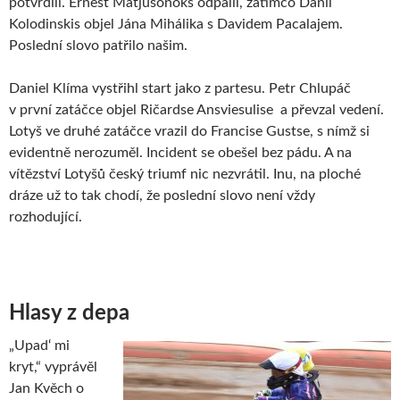
potvrdili. Ernest Matjušonoks odpálil, zatímco Danil
Kolodinskis objel Jána Mihálika s Davidem Pacalajem.
Poslední slovo patřilo našim.
Daniel Klíma vystřihl start jako z partesu. Petr Chlupáč
v první zatáčce objel Ričardse Ansviesulise a převzal vedení.
Lotyš ve druhé zatáčce vrazil do Francise Gustse, s nímž si
evidentně nerozuměl. Incident se obešel bez pádu. A na
vítězství Lotyšů český triumf nic nezvrátil. Inu, na ploché
dráze už to tak chodí, že poslední slovo není vždy
rozhodující.
Hlasy z depa
„Upad‘ mi
kryt,“ vyprávěl
Jan Kvěch o