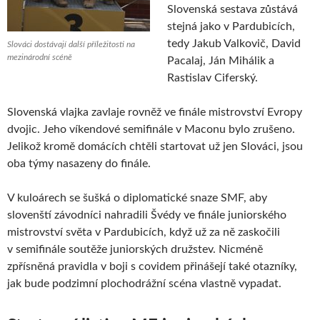
Slovenská sestava zůstává
stejná jako v Pardubicích,
tedy Jakub Valkovič, David
Slováci dostávají další příležitosti na
mezinárodní scéně
Pacalaj, Ján Mihálik a
Rastislav Ciferský.
Slovenská vlajka zavlaje rovněž ve finále mistrovství Evropy
dvojic. Jeho víkendové semifinále v Maconu bylo zrušeno.
Jelikož kromě domácích chtěli startovat už jen Slováci, jsou
oba týmy nasazeny do finále.
V kuloárech se šušká o diplomatické snaze SMF, aby
slovenští závodníci nahradili Švédy ve finále juniorského
mistrovství světa v Pardubicích, když už za ně zaskočili
v semifinále soutěže juniorských družstev. Nicméně
zpřísněná pravidla v boji s covidem přinášejí také otazníky,
jak bude podzimní plochodrážní scéna vlastně vypadat.