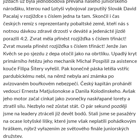
jízdách už byla jednobodová převaha našeho juniorského
nároďáku, kterou nad Lotyši vybojoval zarputilý Slovák David
Pacalaj v rozjížďce s číslem jedna ta tam. Skončil i čas
českých remíz s reprezentanty pobaltské země, kteří nás s
notnou dávkou zdravé drzosti v deváté a jedenácté jízdě
porazili 4:2. Zvrat měla přinést rozjížďka s číslem třináct!
Zvrat musela přinést rozjížďka s číslem třináct! Jenže Jan
Kvěch se po sjezdu z depa otočil jako na obrtlíku. Upadlý kryt
primárního řetězu jeho mechanik Michal Pospíšil za asistence
kouče Filipa Šitery vyřešil. Pak konečně páska letěla vstříc
pardubickému nebi, na němž nebyla ani známka po
avizovaném bouřkovém nebezpečí. Český kapitán proháněl
vedoucí Ernesta Matjušonokse a Danila Kolodinskeho. Avšak
jeho motor začal cinkat jako zvonečky naskřapané lorety a
ztratil sílu. Nezbylo než zůstat stát. O pár sekund později
jsme na leadery ztráceli již devět bodů. Stali jsme se pasažéry
na ocase lotyšské lišky, které jsme však neplatili pohádkovým
hráškem, nýbrž vyřazením ze světového finále juniorských
družstev.