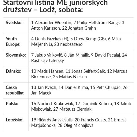
Startovní listina ME juniorských
družstev – Lodž, sobota:
Švédsko:
1 Alexander Woentin, 2 Philip Hellström-Bängs, 3
Anton Karlsson, 22 Jonatan Grahn
Youth
4 Denis Fazekas (H), 5 Drew Kemp (GB), 6 Mika
Europe:
Meijer (NL), 23 neobsazeno
Slovensko:
7 Jakub Valkovič, 8 Ján Mihálik, 9 David Pacalaj, 24
Rastislav Ciferský
Dánsko:
10 Mads Hansen, 11 Jonas Seifert-Salk, 12 Marcus
Birkemose, 25 Matias Nielsen
Česká
13 Jan Kvěch, 14 Daniel Klíma, 15 Petr Chlupáč, 26
republika:
Jan Macek
Polsko:
16 Norbert Krakowiak, 17 Dominik Kubera, 18 Jakub
Miskowiak, 27 Mateusz Cierniak
Lotyšsko:
19 Ričards Ansviesulis, 20 Francis Gusts, 21 Ernest
Matjušonoks, 28 Oleg Michajlovs