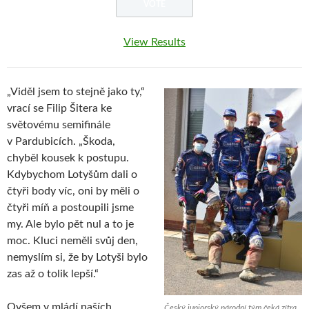
View Results
„Viděl jsem to stejně jako ty,“
vrací se Filip Šitera ke
světovému semifinále
v Pardubicích. „Škoda,
chyběl kousek k postupu.
Kdybychom Lotyšům dali o
čtyři body víc, oni by měli o
čtyři míň a postoupili jsme
my. Ale bylo pět nul a to je
moc. Kluci neměli svůj den,
nemyslím si, že by Lotyši bylo
zas až o tolik lepší.“
Ovšem v mládí naších
Český juniorský národní tým čeká zítra