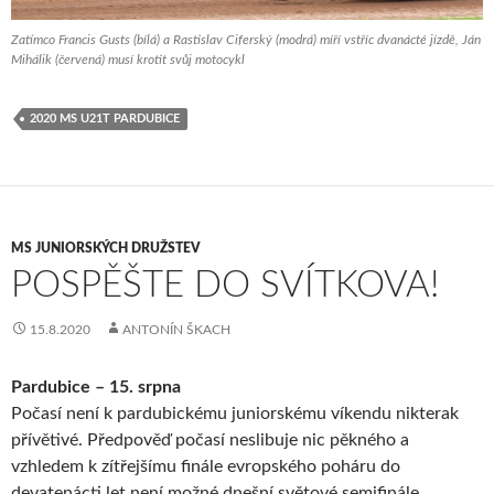
Zatímco Francis Gusts (bílá) a Rastislav Ciferský (modrá) míří vstříc dvanácté jízdě, Ján
Mihálik (červená) musí krotit svůj motocykl
2020 MS U21T PARDUBICE
MS JUNIORSKÝCH DRUŽSTEV
POSPĚŠTE DO SVÍTKOVA!
15.8.2020
ANTONÍN ŠKACH
Pardubice – 15. srpna
Počasí není k pardubickému juniorskému víkendu nikterak
přívětivé. Předpověď počasí neslibuje nic pěkného a
vzhledem k zítřejšímu finále evropského poháru do
devatenácti let není možné dnešní světové semifinále