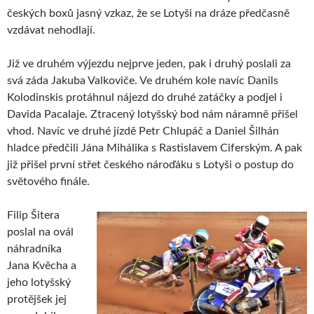
českých boxů jasný vzkaz, že se Lotyši na dráze předčasně
vzdávat nehodlají.
Již ve druhém výjezdu nejprve jeden, pak i druhý poslali za
svá záda Jakuba Valkoviče. Ve druhém kole navíc Danils
Kolodinskis protáhnul nájezd do druhé zatáčky a podjel i
Davida Pacalaje. Ztracený lotyšský bod nám náramně přišel
vhod. Navíc ve druhé jízdě Petr Chlupáč a Daniel Šilhán
hladce předčili Jána Mihálika s Rastislavem Ciferským. A pak
již přišel první střet českého nároďáku s Lotyši o postup do
světového finále.
Filip Šitera
poslal na ovál
náhradníka
Jana Kvěcha a
jeho lotyšský
protějšek jej