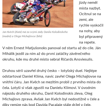
jízdy neměl
místa nazbyt.
Ocitnul se na
zemi, ale
rychle vyskočil
na nohy, aby
Jan Kvěch (žlutá) má za svými zády Danila Kolodinskeho
(modrá) a Olega Michajlovse (bílá)
byl připravený
na repete.
V něm Ernest Matjušonoks panoval od startu až do cíle. Ján
Mihálik jezdil za ním až do první zatáčky závěrečného
okruhu, kde mu druhé místo sebral Ričards Ansviesulis.
Druhou sérii uzavřel druhý česko – lotyšský duel. Nejlépe
odstartoval Daniel Klíma, navíc zavřel Olega Michajlovse na
vnitřní čáru. Jan Kvěch se mezitím probil z prvního místa do
čela. Lotyši si však zgustli na Danielu Klímovi. V úvodním
nájezdu druhého okruhu, Danil Kolodinskis zleva, Oleg
Michajlovs zprava. Avšak Jan Kvěch byl nedostižně v čele a
díky remíze nás bod Davida Pacalaje stále držel v čele.