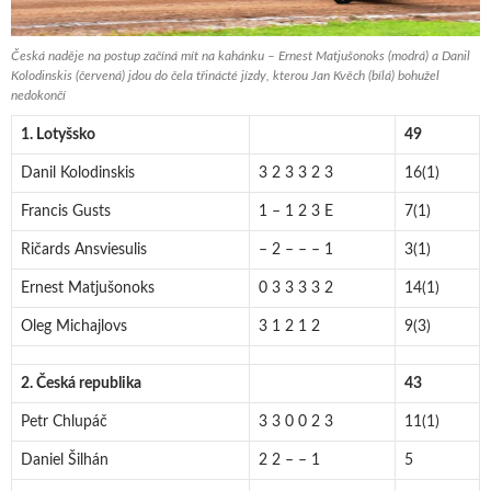
Česká naděje na postup začíná mít na kahánku – Ernest Matjušonoks (modrá) a Danil
Kolodinskis (červená) jdou do čela třinácté jízdy, kterou Jan Kvěch (bílá) bohužel
nedokončí
1. Lotyšsko
49
Danil Kolodinskis
3 2 3 3 2 3
16(1)
Francis Gusts
1 – 1 2 3 E
7(1)
Ričards Ansviesulis
– 2 – – – 1
3(1)
Ernest Matjušonoks
0 3 3 3 3 2
14(1)
Oleg Michajlovs
3 1 2 1 2
9(3)
2. Česká republika
43
Petr Chlupáč
3 3 0 0 2 3
11(1)
Daniel Šilhán
2 2 – – 1
5