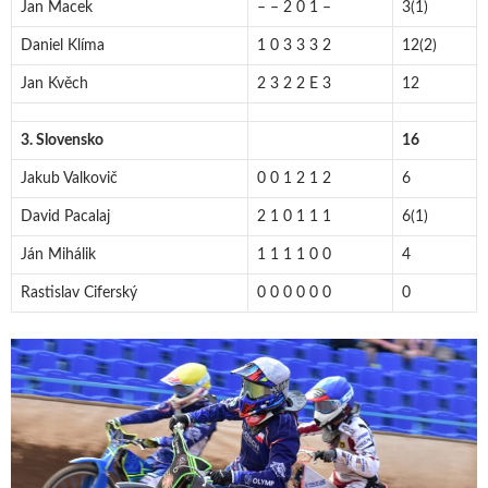
Jan Macek
– – 2 0 1 –
3(1)
Daniel Klíma
1 0 3 3 3 2
12(2)
Jan Kvěch
2 3 2 2 E 3
12
3. Slovensko
16
Jakub Valkovič
0 0 1 2 1 2
6
David Pacalaj
2 1 0 1 1 1
6(1)
Ján Mihálik
1 1 1 1 0 0
4
Rastislav Ciferský
0 0 0 0 0 0
0