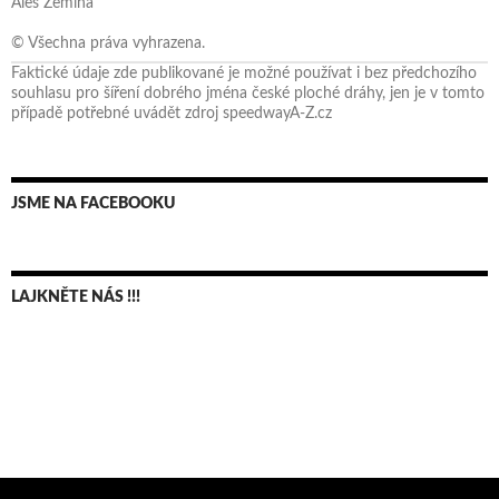
Aleš Zemina
© Všechna práva vyhrazena.
Faktické údaje zde publikované je možné používat i bez předchozího
souhlasu pro šíření dobrého jména české ploché dráhy, jen je v tomto
případě potřebné uvádět zdroj speedwayA-Z.cz
JSME NA FACEBOOKU
LAJKNĚTE NÁS !!!