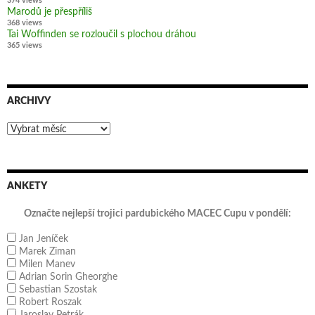
374 views
Marodů je přespříliš
368 views
Tai Woffinden se rozloučil s plochou dráhou
365 views
ARCHIVY
Archivy
ANKETY
Označte nejlepší trojici pardubického MACEC Cupu v pondělí:
Jan Jeníček
Marek Ziman
Milen Manev
Adrian Sorin Gheorghe
Sebastian Szostak
Robert Roszak