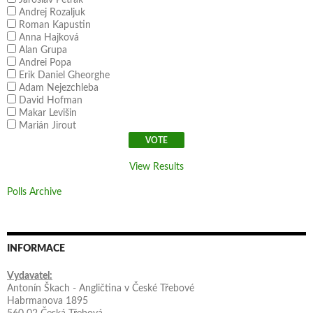
Jaroslav Petrák
Andrej Rozaljuk
Roman Kapustin
Anna Hajková
Alan Grupa
Andrei Popa
Erik Daniel Gheorghe
Adam Nejezchleba
David Hofman
Makar Levišin
Marián Jirout
View Results
Polls Archive
INFORMACE
Vydavatel:
Antonín Škach - Angličtina v České Třebové
Habrmanova 1895