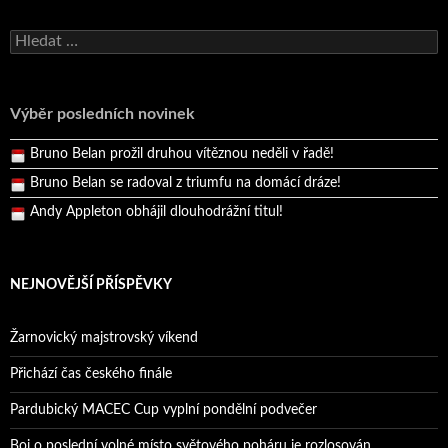
Bruno Belan se radoval z triumfu na domácí dráze!
Vyhledávání
Andy Appleton obhájil dlouhodrážní titul!
Reprezentační dvojice brala český titul!
Výběr posledních novinek
Pražský přebor neskrblil překvapeními!
Bruno Belan prožil druhou vítěznou neděli v řadě!
Bruno Belan se radoval z triumfu na domácí dráze!
Andy Appleton obhájil dlouhodrážní titul!
Reprezentační dvojice brala český titul!
NEJNOVĚJŠÍ PŘÍSPĚVKY
Žarnovický majstrovský víkend
Přichází čas českého finále
Pardubický MACEC Cup vyplní pondělní podvečer
Boj o poslední volné místo světového poháru je rozlosován