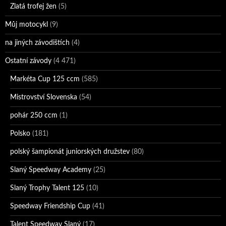
Zlatá trofej žen
(5)
Můj motocykl
(9)
na jiných závodištích
(4)
Ostatní závody
(4 471)
Markéta Cup 125 ccm
(585)
Mistrovství Slovenska
(54)
pohár 250 ccm
(1)
Polsko
(181)
polský šampionát juniorských družstev
(80)
Slaný Speedway Academy
(25)
Slaný Trophy Talent 125
(10)
Speedway Friendship Cup
(41)
Talent Speedway Slaný
(17)