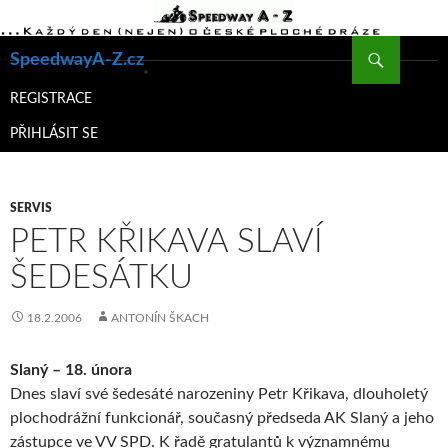
Hledat
SpeedwayA-Z.cz
PŘEJÍT
K
REGISTRACE
OBSAHU
PŘIHLÁSIT SE
WEBU
SERVIS
PETR KŘIKAVA SLAVÍ
ŠEDESÁTKU
18.2.2006
ANTONÍN ŠKACH
Slaný – 18. února
Dnes slaví své šedesáté narozeniny Petr Křikava, dlouholetý
plochodrážní funkcionář, současný předseda AK Slaný a jeho
zástupce ve VV SPD. K řadě gratulantů k významnému