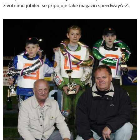
životnímu jubileu se připojuje také magazín speedwayA-Z.