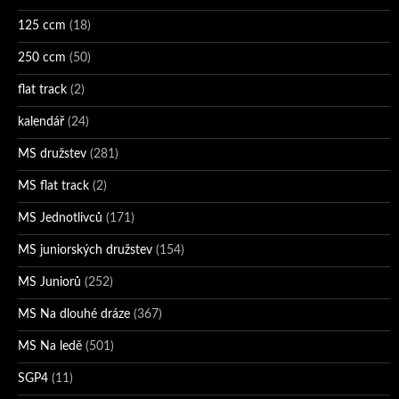
125 ccm
(18)
250 ccm
(50)
flat track
(2)
kalendář
(24)
MS družstev
(281)
MS flat track
(2)
MS Jednotlivců
(171)
MS juniorských družstev
(154)
MS Juniorů
(252)
MS Na dlouhé dráze
(367)
MS Na ledě
(501)
SGP4
(11)