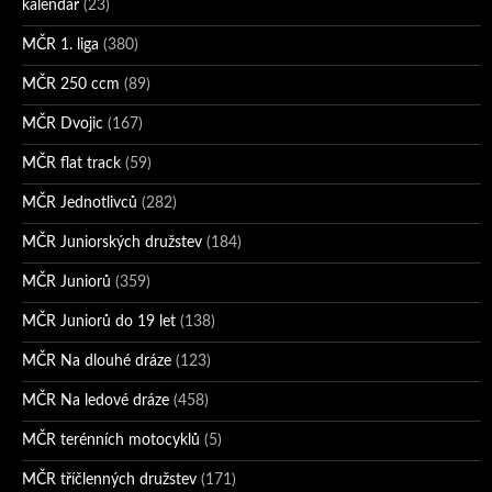
kalendář
(23)
MČR 1. liga
(380)
MČR 250 ccm
(89)
MČR Dvojic
(167)
MČR flat track
(59)
MČR Jednotlivců
(282)
MČR Juniorských družstev
(184)
MČR Juniorů
(359)
MČR Juniorů do 19 let
(138)
MČR Na dlouhé dráze
(123)
MČR Na ledové dráze
(458)
MČR terénních motocyklů
(5)
MČR tříčlenných družstev
(171)