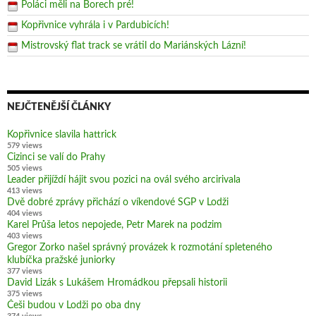
Poláci měli na Borech pré!
Kopřivnice vyhrála i v Pardubicích!
Mistrovský flat track se vrátil do Mariánských Lázní!
NEJČTENĚJŠÍ ČLÁNKY
Kopřivnice slavila hattrick
579 views
Cizinci se valí do Prahy
505 views
Leader přijíždí hájit svou pozici na ovál svého arcirivala
413 views
Dvě dobré zprávy přichází o víkendové SGP v Lodži
404 views
Karel Průša letos nepojede, Petr Marek na podzim
403 views
Gregor Zorko našel správný provázek k rozmotání spleteného
klubíčka pražské juniorky
377 views
David Lizák s Lukášem Hromádkou přepsali historii
375 views
Češi budou v Lodži po oba dny