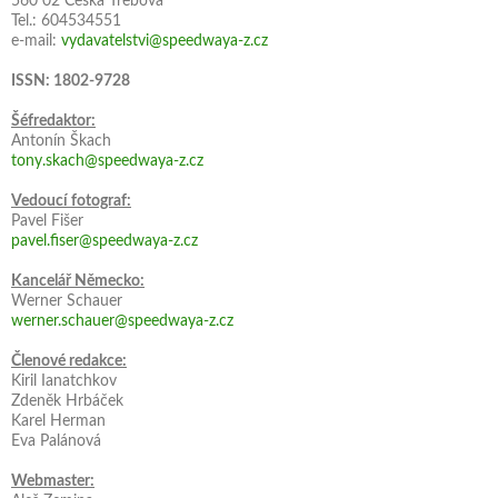
560 02 Česká Třebová
Tel.: 604534551
e-mail:
vydavatelstvi@speedwaya-z.cz
ISSN: 1802-9728
Šéfredaktor:
Antonín Škach
tony.skach@speedwaya-z.cz
Vedoucí fotograf:
Pavel Fišer
pavel.fiser@speedwaya-z.cz
Kancelář Německo:
Werner Schauer
werner.schauer@speedwaya-z.cz
Členové redakce:
Kiril Ianatchkov
Zdeněk Hrbáček
Karel Herman
Eva Palánová
Webmaster: