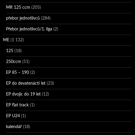
MR 125 ccm
(205)
přebor jednotlivců
(284)
Přebor jednotlivců/1. liga
(2)
ME
(1 132)
125
(18)
250ccm
(51)
EP 85 – 190
(2)
EP do devatenácti let
(23)
EP dvojic do 19 let
(12)
EP flat track
(1)
EP U24
(1)
kalendář
(18)