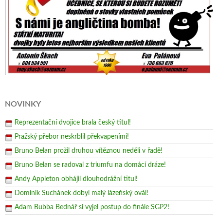
NOVINKY
Reprezentační dvojice brala český titul!
Pražský přebor neskrblil překvapeními!
Bruno Belan prožil druhou vítěznou neděli v řadě!
Bruno Belan se radoval z triumfu na domácí dráze!
Andy Appleton obhájil dlouhodrážní titul!
Dominik Suchánek dobyl malý lázeňský ovál!
Adam Bubba Bednář si vyjel postup do finále SGP2!