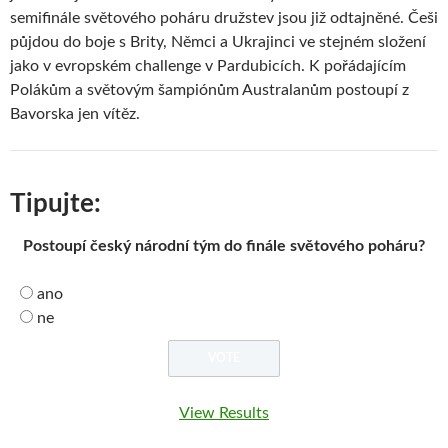
semifinále světového poháru družstev jsou již odtajněné. Češi
půjdou do boje s Brity, Němci a Ukrajinci ve stejném složení
jako v evropském challenge v Pardubicích. K pořádajícím
Polákům a světovým šampiónům Australanům postoupí z
Bavorska jen vítěz.
Tipujte:
Postoupí český národní tým do finále světového poháru?
ano
ne
View Results