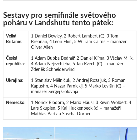
Sestavy pro semifinále světového
poháru v Landshutu tento pátek:
Velká
1 Daniel Bewley, 2 Robert Lambert (C), 3 Tom
Británie:
Brennan, 4 Leon Flint, 5 William Cairns – manažer
Oliver Allen
Česká
1 Adam Bubba Bednář, 2 Daniel Klíma, 3 Václav Milík,
republika:
4 Adam Nejezchleba, 5 Jan Kvěch (C) – manažer
Zdeněk Schneiderwind
Ukrajina:
1 Stanislav Mělničuk, 2 Andrej Rozaljuk, 3 Roman
Kapustin, 4 Nazar Parnickij, 5 Marko Levišin (C) –
manažer Sergej Golovnja
Německo:
1 Norick Blödorn, 2 Mario Häusl, 3 Kevin Wölbert, 4
Lars Skupien, 5 Kai Huckenbeck (c) – manažeři
Mathias Bartz a Sascha Dorner