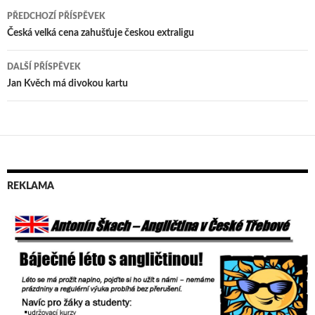
PŘEDCHOZÍ PŘÍSPĚVEK
Navigace
Česká velká cena zahušťuje českou extraligu
pro
DALŠÍ PŘÍSPĚVEK
příspěvek
Jan Kvěch má divokou kartu
REKLAMA