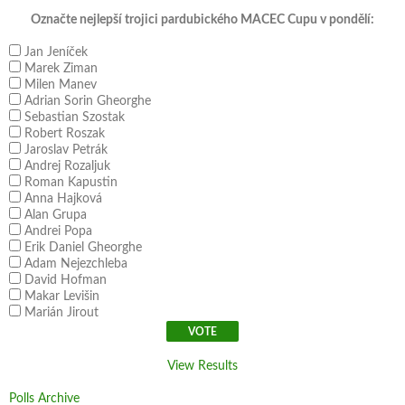
Označte nejlepší trojici pardubického MACEC Cupu v pondělí:
Jan Jeníček
Marek Ziman
Milen Manev
Adrian Sorin Gheorghe
Sebastian Szostak
Robert Roszak
Jaroslav Petrák
Andrej Rozaljuk
Roman Kapustin
Anna Hajková
Alan Grupa
Andrei Popa
Erik Daniel Gheorghe
Adam Nejezchleba
David Hofman
Makar Levišin
Marián Jirout
View Results
Polls Archive