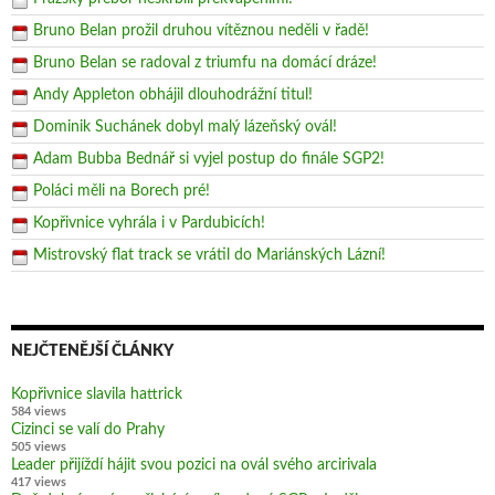
Bruno Belan prožil druhou vítěznou neděli v řadě!
Bruno Belan se radoval z triumfu na domácí dráze!
Andy Appleton obhájil dlouhodrážní titul!
Dominik Suchánek dobyl malý lázeňský ovál!
Adam Bubba Bednář si vyjel postup do finále SGP2!
Poláci měli na Borech pré!
Kopřivnice vyhrála i v Pardubicích!
Mistrovský flat track se vrátil do Mariánských Lázní!
NEJČTENĚJŠÍ ČLÁNKY
Kopřivnice slavila hattrick
584 views
Cizinci se valí do Prahy
505 views
Leader přijíždí hájit svou pozici na ovál svého arcirivala
417 views