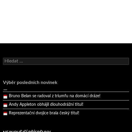
Bruno Belan se radoval z triumfu na domácí dráze!
Andy Appleton obhájil dlouhodrážní titul!
Vyhledávání
Reprezentační dvojice brala český titul!
Pražský přebor neskrblil překvapeními!
Výběr posledních novinek
Bruno Belan prožil druhou vítěznou neděli v řadě!
Bruno Belan se radoval z triumfu na domácí dráze!
Andy Appleton obhájil dlouhodrážní titul!
Reprezentační dvojice brala český titul!