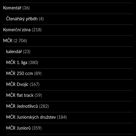
Komentář
(36)
Čtenářský příběh
(4)
Komerční zóna
(218)
MČR
(2 706)
kalendář
(23)
MČR 1. liga
(380)
MČR 250 ccm
(89)
MČR Dvojic
(167)
MČR flat track
(59)
MČR Jednotlivců
(282)
MČR Juniorských družstev
(184)
MČR Juniorů
(359)