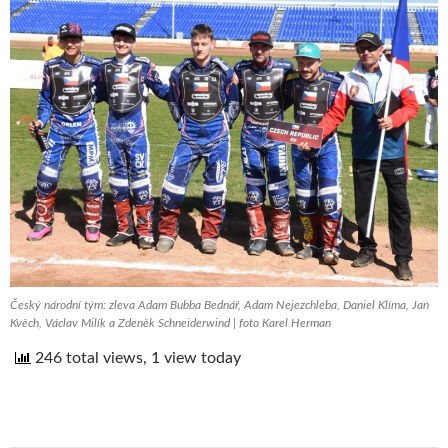
Český národní tým: zleva Adam Bubba Bednář, Adam Nejezchleba, Daniel Klíma, Jan
Kvěch, Václav Milík a Zdeněk Schneiderwind | foto Karel Herman
246 total views, 1 view today