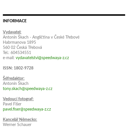
INFORMACE
Vydavatel:
Antonín Škach - Angličtina v České Třebové
Habrmanova 1895
560 02 Česká Třebová
Tel.: 604534551
e-mail:
vydavatelstvi@speedwaya-z.cz
ISSN: 1802-9728
Šéfredaktor:
Antonín Škach
tony.skach@speedwaya-z.cz
Vedoucí fotograf:
Pavel Fišer
pavel.fiser@speedwaya-z.cz
Kancelář Německo:
Werner Schauer