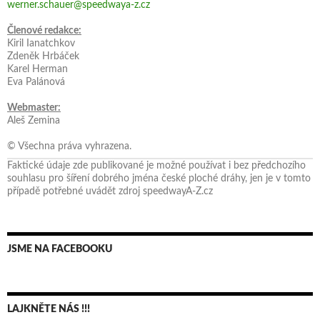
werner.schauer@speedwaya-z.cz
Členové redakce:
Kiril Ianatchkov
Zdeněk Hrbáček
Karel Herman
Eva Palánová
Webmaster:
Aleš Zemina
© Všechna práva vyhrazena.
Faktické údaje zde publikované je možné používat i bez předchozího
souhlasu pro šíření dobrého jména české ploché dráhy, jen je v tomto
případě potřebné uvádět zdroj speedwayA-Z.cz
JSME NA FACEBOOKU
LAJKNĚTE NÁS !!!