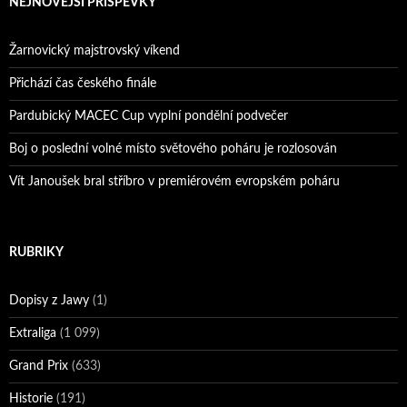
NEJNOVĚJŠÍ PŘÍSPĚVKY
Žarnovický majstrovský víkend
Přichází čas českého finále
Pardubický MACEC Cup vyplní pondělní podvečer
Boj o poslední volné místo světového poháru je rozlosován
Vít Janoušek bral stříbro v premiérovém evropském poháru
RUBRIKY
Dopisy z Jawy
(1)
Extraliga
(1 099)
Grand Prix
(633)
Historie
(191)