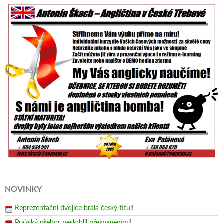
NOVINKY
Reprezentační dvojice brala český titul!
Pražský přebor neskrblil překvapeními!