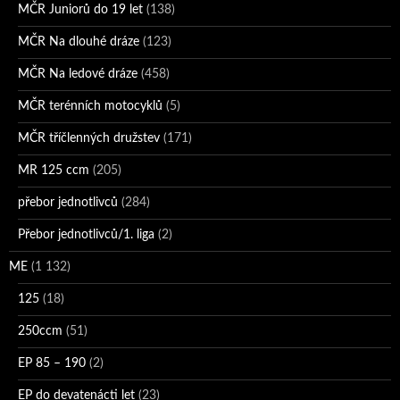
MČR Juniorů do 19 let
(138)
MČR Na dlouhé dráze
(123)
MČR Na ledové dráze
(458)
MČR terénních motocyklů
(5)
MČR tříčlenných družstev
(171)
MR 125 ccm
(205)
přebor jednotlivců
(284)
Přebor jednotlivců/1. liga
(2)
ME
(1 132)
125
(18)
250ccm
(51)
EP 85 – 190
(2)
EP do devatenácti let
(23)