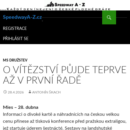
Hledat
SpeedwayA-Z.cz
PŘEJÍT
K
REGISTRACE
OBSAHU
PŘIHLÁSIT SE
WEBU
MS DRUŽSTEV
O VÍTĚZSTVÍ PŮJDE TEPRVE
AŽ V PRVNÍ ŘADĚ
28.4.2026
ANTONÍN ŠKACH
Mies – 28. dubna
Informaci o divoké kartě a náhradnících na českou velkou
cenu přinese až tisková konference před pražskou extraligou,
jež startuje úderem šestnácté. Sestavy na landshutské