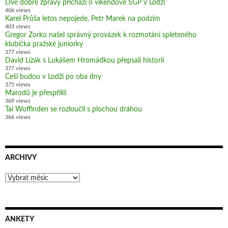
Dvě dobré zprávy přichází o víkendové SGP v Lodži
406 views
Karel Průša letos nepojede, Petr Marek na podzim
403 views
Gregor Zorko našel správný provázek k rozmotání spleteného
klubíčka pražské juniorky
377 views
David Lizák s Lukášem Hromádkou přepsali historii
377 views
Češi budou v Lodži po oba dny
375 views
Marodů je přespříliš
369 views
Tai Woffinden se rozloučil s plochou dráhou
366 views
ARCHIVY
Archivy
ANKETY