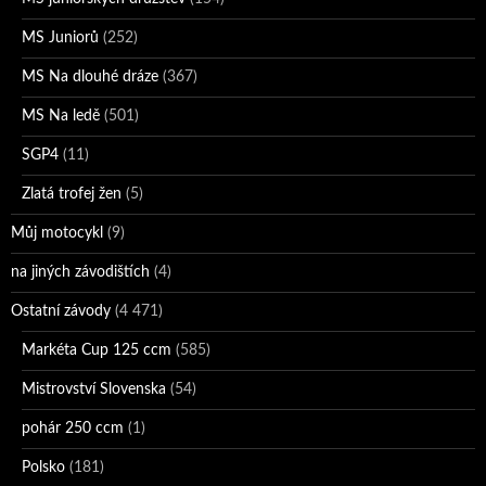
MS Juniorů
(252)
MS Na dlouhé dráze
(367)
MS Na ledě
(501)
SGP4
(11)
Zlatá trofej žen
(5)
Můj motocykl
(9)
na jiných závodištích
(4)
Ostatní závody
(4 471)
Markéta Cup 125 ccm
(585)
Mistrovství Slovenska
(54)
pohár 250 ccm
(1)
Polsko
(181)