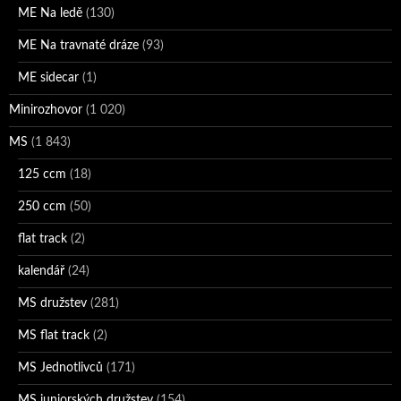
ME Na ledě
(130)
ME Na travnaté dráze
(93)
ME sidecar
(1)
Minirozhovor
(1 020)
MS
(1 843)
125 ccm
(18)
250 ccm
(50)
flat track
(2)
kalendář
(24)
MS družstev
(281)
MS flat track
(2)
MS Jednotlivců
(171)
MS juniorských družstev
(154)