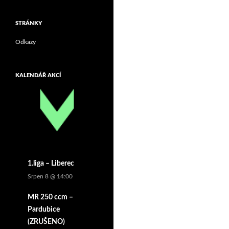
STRÁNKY
Odkazy
KALENDÁŘ AKCÍ
1.liga – Liberec
Srpen 8 @ 14:00
MR 250 ccm –
Pardubice
(ZRUŠENO)