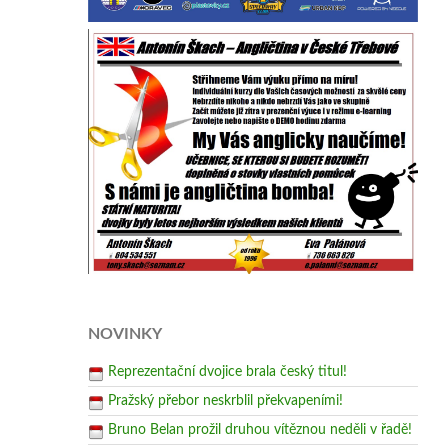
NOVINKY
Reprezentační dvojice brala český titul!
Pražský přebor neskrblil překvapeními!
Bruno Belan prožil druhou vítěznou neděli v řadě!