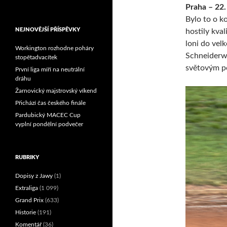
Praha – 22
Reprezentační dvojice
brala český titul!
Bylo to o ko
NEJNOVĚJŠÍ PŘÍSPĚVKY
hostily kva
loni do vel
Workington rozhodne poháry
Schneiderwi
stopětadvacítek
světovým p
První liga míří na neutrální
dráhu
Žarnovický majstrovský víkend
Přichází čas českého finále
Pardubický MACEC Cup
vyplní pondělní podvečer
RUBRIKY
Dopisy z Jawy
(1)
Extraliga
(1 099)
Grand Prix
(633)
Historie
(191)
Komentář
(36)