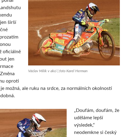
ý pohár
 Landshutu
íkendu
en širší
ečné
 prozatím
ponou
ž oficiálně
out jen
ormace
Václav Milík v akci | foto Karel Herman
 Změna
mu oproti
je možná, ale ruku na srdce, za normálních okolností
dobná.
„Doufám, doufám, že
uděláme lepší
výsledek,“
neodemkne si český