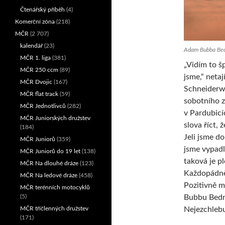
Čtenářský příběh
(4)
Komerční zóna
(218)
MČR
(2 707)
kalendář
(23)
Adam Bubba Bedn
MČR 1. liga
(381)
„Vidím to š
MČR 250 ccm
(89)
jsme,“ neta
MČR Dvojic
(167)
Schneiderw
MČR flat track
(59)
sobotního 
MČR Jednotlivců
(282)
v Pardubicí
MČR Juniorských družstev
slova říct, 
(184)
Jeli jsme do
MČR Juniorů
(359)
jsme vypadli
MČR Juniorů do 19 let
(138)
taková je p
MČR Na dlouhé dráze
(123)
Každopádně 
MČR Na ledové dráze
(458)
Pozitivně 
MČR terénních motocyklů
(5)
Bubbu Bedn
MČR tříčlenných družstev
Nejezchlebu
(171)