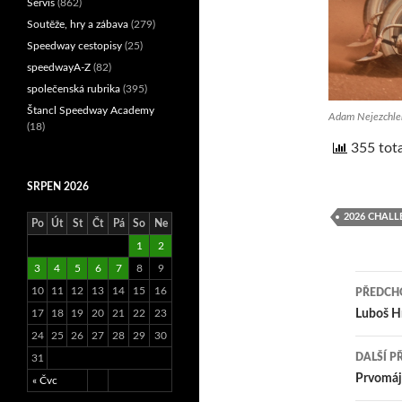
Servis
(862)
Soutěže, hry a zábava
(279)
Speedway cestopisy
(25)
speedwayA-Z
(82)
společenská rubrika
(395)
Štancl Speedway Academy
Adam Nejezchleb
(18)
355 tota
SRPEN 2026
2026 CHALL
Po
Út
St
Čt
Pá
So
Ne
1
2
3
4
5
6
7
8
9
10
11
12
13
14
15
16
PŘEDCHO
Nav
17
18
19
20
21
22
23
Luboš H
24
25
26
27
28
29
30
pro
DALŠÍ P
31
přís
Prvomájo
« Čvc