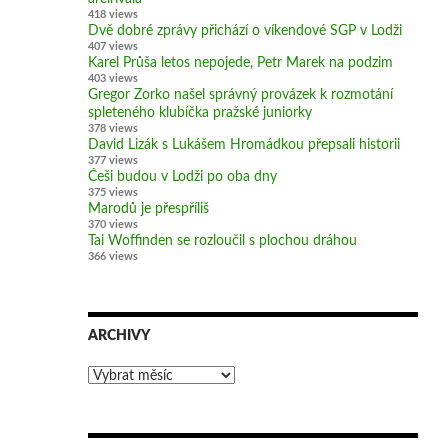
418 views
Dvě dobré zprávy přichází o víkendové SGP v Lodži
407 views
Karel Průša letos nepojede, Petr Marek na podzim
403 views
Gregor Zorko našel správný provázek k rozmotání
spleteného klubíčka pražské juniorky
378 views
David Lizák s Lukášem Hromádkou přepsali historii
377 views
Češi budou v Lodži po oba dny
375 views
Marodů je přespříliš
370 views
Tai Woffinden se rozloučil s plochou dráhou
366 views
ARCHIVY
Archivy