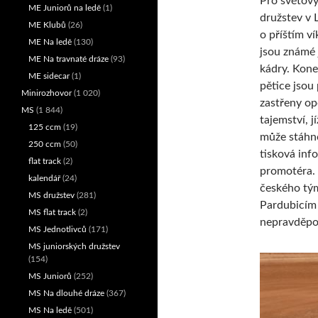
Pro světov
ME Juniorů na ledě
(1)
družstev v
ME Klubů
(26)
o příštím v
ME Na ledě
(130)
jsou známé j
ME Na travnaté dráze
(93)
kádry. Kon
ME sidecar
(1)
pětice jsou
Minirozhovor
(1 020)
zastřeny o
MS
(1 844)
tajemství, jí
125 ccm
(19)
může stáhn
250 ccm
(50)
tisková inf
flat track
(2)
promotéra.
kalendář
(24)
českého tý
MS družstev
(281)
Pardubicím 
MS flat track
(2)
nepravděpo
MS Jednotlivců
(171)
MS juniorských družstev
(154)
MS Juniorů
(252)
MS Na dlouhé dráze
(367)
MS Na ledě
(501)