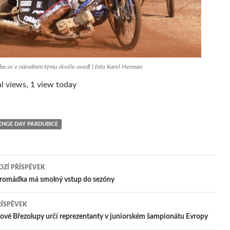
a se v národním týmu skvěle uvedl | foto Karel Herman
l views, 1 view today
ENGE DAY PARDUBICE
ZÍ PŘÍSPĚVEK
igace
romádka má smolný vstup do sezóny
ŘÍSPĚVEK
pěvek
vé Březolupy určí reprezentanty v juniorském šampionátu Evropy