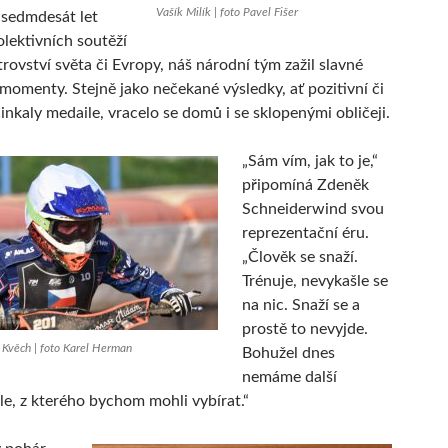
Vašík Milík | foto Pavel Fišer
 sedmdesát let
olektivních soutěží
rovství světa či Evropy, náš národní tým zažil slavné
í momenty. Stejně jako nečekané výsledky, ať pozitivní či
inkaly medaile, vracelo se domů i se sklopenými obličeji.
„Sám vím, jak to je,“
připomíná Zdeněk
Schneiderwind svou
reprezentační éru.
„Člověk se snaží.
Trénuje, nevykašle se
na nic. Snaží se a
prostě to nevyjde.
 Kvěch | foto Karel Herman
Bohužel dnes
nemáme další
le, z kterého bychom mohli vybírat.“