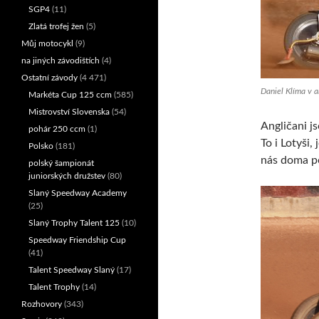
SGP4
(11)
Zlatá trofej žen
(5)
Můj motocykl
(9)
na jiných závodištích
(4)
Ostatní závody
(4 471)
Daniel Klíma v a
Markéta Cup 125 ccm
(585)
Mistrovství Slovenska
(54)
Angličani js
pohár 250 ccm
(1)
To i Lotyši,
Polsko
(181)
nás doma po
polský šampionát
juniorských družstev
(80)
Slaný Speedway Academy
(25)
Slaný Trophy Talent 125
(10)
Speedway Friendship Cup
(41)
Talent Speedway Slaný
(17)
Talent Trophy
(14)
Rozhovory
(343)