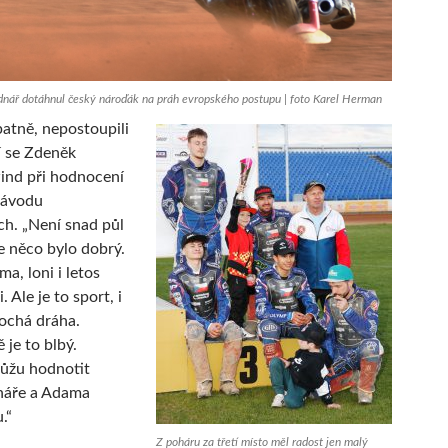
ář dotáhnul český nároďák na práh evropského postupu | foto Karel Herman
patně, nepostoupili
jí se Zdeněk
ind při hodnocení
závodu
ch. „Není snad půl
že něco bylo dobrý.
ma, loni i letos
. Ale je to sport, i
lochá dráha.
je to blbý.
můžu hodnotit
áře a Adama
.“
Z poháru za třetí místo měl radost jen malý