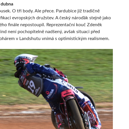
. dubna
usek. O tři body. Ale přece. Pardubice již tradičně
lifikaci evropských družstev. A český nároďák stejně jako
kého finále nepostoupil. Reprezentační kouč Zdeněk
nd není pochopitelně nadšený, avšak situaci před
ohárem v Landshutu vnímá s optimistickým realismem.