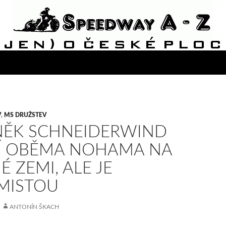
V
,
MS DRUŽSTEV
NĚK SCHNEIDERWIND
Í OBĚMA NOHAMA NA
É ZEMI, ALE JE
MISTOU
ANTONÍN ŠKACH