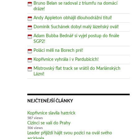
Bruno Belan se radoval z triumfu na domácí
dráze!
Andy Appleton obhájil dlouhodrážní titul!
Dominik Suchánek dobyl malý lázeňský ovál!
Adam Bubba Bednář si vyjel postup do finále
SGP2!
Poláci měli na Borech pré!
Kopřivnice vyhrála i v Pardubicích!
Mistrovský flat track se vrátil do Mariánských
Lázní!
NEJČTENĚJŠÍ ČLÁNKY
Kopřivnice slavila hattrick
587 views
Cizinci se valí do Prahy
506 views
Leader přijíždí hájit svou pozici na ovál svého
arcirivala