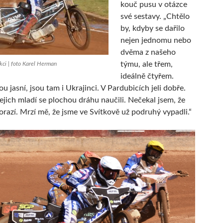
kouč pusu v otázce
své sestavy. „Chtělo
by, kdyby se dařilo
nejen jednomu nebo
dvěma z našeho
týmu, ale třem,
kci | foto Karel Herman
ideálně čtyřem.
ou jasní, jsou tam i Ukrajinci. V Pardubicích jeli dobře.
 jejich mladí se plochou dráhu naučili. Nečekal jsem, že
razí. Mrzí mě, že jsme ve Svítkově už podruhý vypadli.“