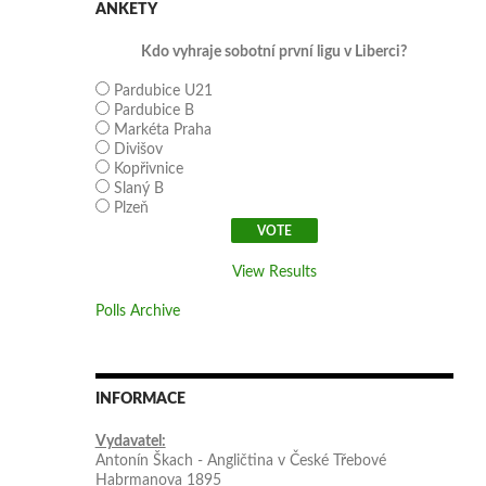
ANKETY
Kdo vyhraje sobotní první ligu v Liberci?
Pardubice U21
Pardubice B
Markéta Praha
Divišov
Kopřivnice
Slaný B
Plzeň
View Results
Polls Archive
INFORMACE
Vydavatel:
Antonín Škach - Angličtina v České Třebové
Habrmanova 1895