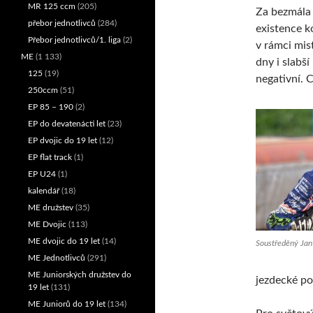
MR 125 ccm
(205)
Za bezmála
přebor jednotlivců
(284)
existence k
Přebor jednotlivců/1. liga
(2)
v rámci mist
ME
(1 133)
dny i slabš
125
(19)
negativní. C
250ccm
(51)
EP 85 – 190
(2)
EP do devatenácti let
(23)
EP dvojic do 19 let
(12)
EP flat track
(1)
EP U24
(1)
kalendář
(18)
ME družstev
(35)
ME Dvojic
(113)
ME dvojic do 19 let
(14)
Soustředěný Jan
ME Jednotlivců
(291)
ME Juniorských družstev do
jezdecké po
19 let
(131)
ME Juniorů do 19 let
(134)