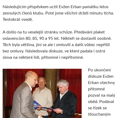
Následujícím příspěvkem uctil Evžen Erban památku letos
zesnulých členů klubu. Poté jsme všichni drželi minutu ticha.
Tentokrát vsedě.
A došlo na tu veselejší stránku schůze. Předávání plaket
oslavencům 80, 85, 90 a 95 let. Někteří se dostavili osobně.
Těch byla většina, jiní se ale i omluvili a další vůbec nepřišli
bez omluvy. Následovala diskuze, ve které padala i ostrá
slova na některé lidi, přítomné i nepřítomné.
Po ukončení
diskuze Evžen
Erban všechny
přítomné
pozval na malý
oběd. Podával
se řízek se
šťouchaným