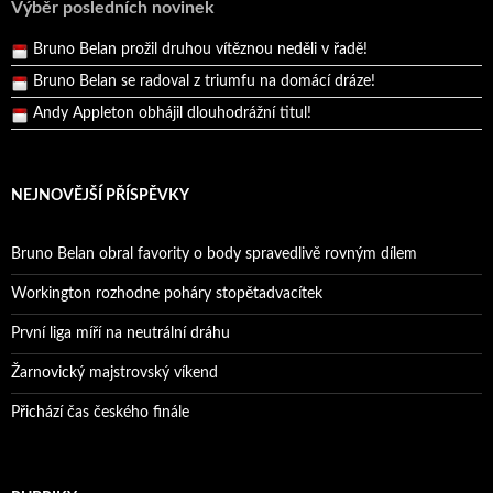
Výběr posledních novinek
Pražský přebor neskrblil překvapeními!
Bruno Belan prožil druhou vítěznou neděli v řadě!
Bruno Belan se radoval z triumfu na domácí dráze!
Andy Appleton obhájil dlouhodrážní titul!
Reprezentační dvojice brala český titul!
NEJNOVĚJŠÍ PŘÍSPĚVKY
Bruno Belan obral favority o body spravedlivě rovným dílem
Workington rozhodne poháry stopětadvacítek
První liga míří na neutrální dráhu
Žarnovický majstrovský víkend
Přichází čas českého finále