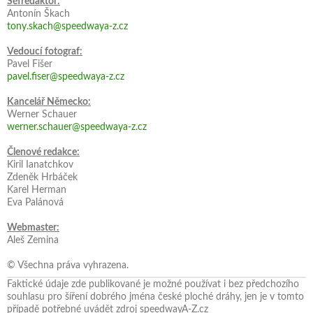
Šéfredaktor:
Antonín Škach
tony.skach@speedwaya-z.cz
Vedoucí fotograf:
Pavel Fišer
pavel.fiser@speedwaya-z.cz
Kancelář Německo:
Werner Schauer
werner.schauer@speedwaya-z.cz
Členové redakce:
Kiril Ianatchkov
Zdeněk Hrbáček
Karel Herman
Eva Palánová
Webmaster:
Aleš Zemina
© Všechna práva vyhrazena.
Faktické údaje zde publikované je možné používat i bez předchozího
souhlasu pro šíření dobrého jména české ploché dráhy, jen je v tomto
případě potřebné uvádět zdroj speedwayA-Z.cz