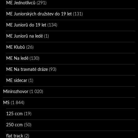
ME Jednotlivců
(291)
ME Juniorských družstev do 19 let
(131)
ME Juniorů do 19 let
(134)
ME Juniorů na ledě
(1)
ME Klubů
(26)
ME Na ledě
(130)
ME Na travnaté dráze
(93)
ME sidecar
(1)
Minirozhovor
(1 020)
MS
(1 844)
125 ccm
(19)
250 ccm
(50)
flat track
(2)