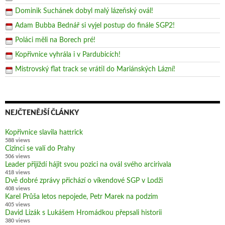
Dominik Suchánek dobyl malý lázeňský ovál!
Adam Bubba Bednář si vyjel postup do finále SGP2!
Poláci měli na Borech pré!
Kopřivnice vyhrála i v Pardubicích!
Mistrovský flat track se vrátil do Mariánských Lázní!
NEJČTENĚJŠÍ ČLÁNKY
Kopřivnice slavila hattrick
588 views
Cizinci se valí do Prahy
506 views
Leader přijíždí hájit svou pozici na ovál svého arcirivala
418 views
Dvě dobré zprávy přichází o víkendové SGP v Lodži
408 views
Karel Průša letos nepojede, Petr Marek na podzim
405 views
David Lizák s Lukášem Hromádkou přepsali historii
380 views