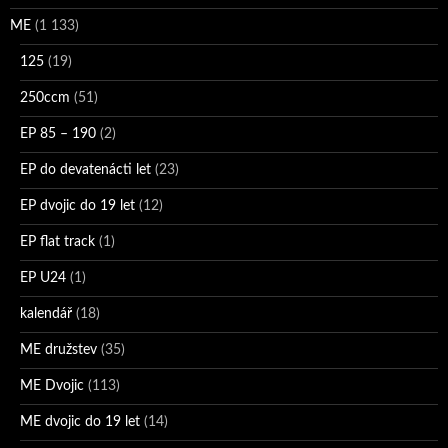
ME
(1 133)
125
(19)
250ccm
(51)
EP 85 – 190
(2)
EP do devatenácti let
(23)
EP dvojic do 19 let
(12)
EP flat track
(1)
EP U24
(1)
kalendář
(18)
ME družstev
(35)
ME Dvojic
(113)
ME dvojic do 19 let
(14)