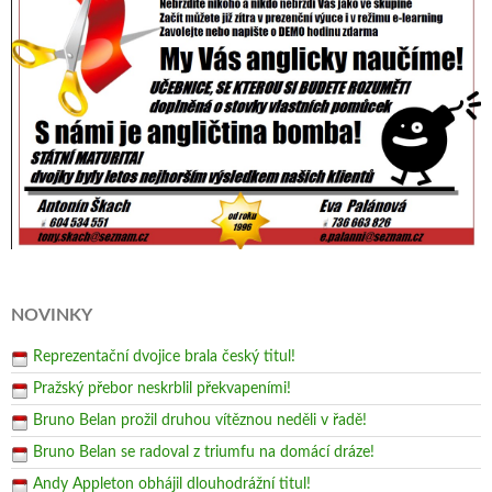
NOVINKY
Reprezentační dvojice brala český titul!
Pražský přebor neskrblil překvapeními!
Bruno Belan prožil druhou vítěznou neděli v řadě!
Bruno Belan se radoval z triumfu na domácí dráze!
Andy Appleton obhájil dlouhodrážní titul!