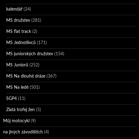
kalendář
(24)
MS družstev
(281)
MS flat track
(2)
MS Jednotlivců
(171)
MS juniorských družstev
(154)
MS Juniorů
(252)
MS Na dlouhé dráze
(367)
MS Na ledě
(501)
SGP4
(11)
Zlatá trofej žen
(5)
Můj motocykl
(9)
na jiných závodištích
(4)