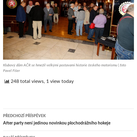
Klubový dům AČR se hmežil velkými postavami historie českého motorismu | foto
Pavel Fišer
248 total views, 1 view today
PŘEDCHOZÍ PŘÍSPĚVEK
Navigace
After party není jedinou novinkou plochodrážního hokeje
pro