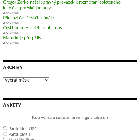
Gregor Zorko našel správný provázek k rozmotání spleteného
klubíčka pražské juniorky
379 views
Přichází čas českého finále
379 views
Češi budou v Lodži po oba dny
377 views
Marodů je přespříliš
372 views
ARCHIVY
Archivy
ANKETY
Kdo vyhraje sobotní první ligu v Liberci?
Pardubice U21
Pardubice B