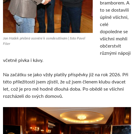
bramborem. A
to se dostavili
úplně všichni,
celé
dopoledne se
Jan Hádek přebírá ocenění k osmdesátinám | foto Pavel
všichni mohli
Fišer
občerstvit
různými nápoji
včetně pivka i kávy.
Na začátku se jako vždy platily příspěvky již na rok 2026. Při
této příležitosti jsem zjistil, že už jsem členem klubu dvacet
let, což je pro mě hodně dlouhá doba. Po obědě se všichni
rozcházeli do svých domovů.