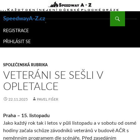
Hledat
SpeedwayA-Z.cz
PŘEJÍT
K
REGISTRACE
OBSAHU
PŘIHLÁSIT SE
WEBU
SPOLEČENSKÁ RUBRIKA
VETERÁNI SE SEŠLI V
OPLETALCE
22.11.2025
PAVEL FIŠER
Praha – 15. listopadu
Jako každý rok tak i letos v půli listopadu a v sobotu od osmé
hodiny začala schůze závodníků veteránů v budově AČR s
neměnným programem dle scénáře. Před zasedáním