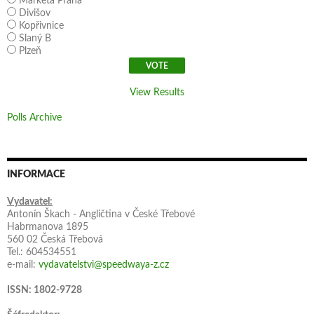
Markéta Praha
Divišov
Kopřivnice
Slaný B
Plzeň
View Results
Polls Archive
INFORMACE
Vydavatel:
Antonín Škach - Angličtina v České Třebové
Habrmanova 1895
560 02 Česká Třebová
Tel.: 604534551
e-mail:
vydavatelstvi@speedwaya-z.cz
ISSN: 1802-9728