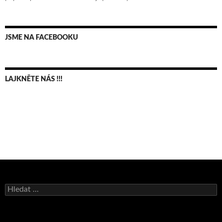
JSME NA FACEBOOKU
LAJKNĚTE NÁS !!!
Bruno Belan se radoval z triumfu na domácí dráze!
Vyhledávání
Andy Appleton obhájil dlouhodrážní titul!
Reprezentační dvojice brala český titul!