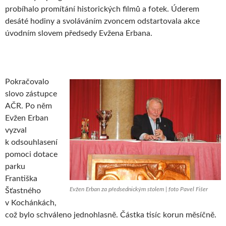
probíhalo promítání historických filmů a fotek. Úderem
desáté hodiny a svoláváním zvoncem odstartovala akce
úvodním slovem předsedy Evžena Erbana.
Pokračovalo
slovo zástupce
AČR. Po něm
Evžen Erban
vyzval
k odsouhlasení
pomoci dotace
parku
Františka
Evžen Erban za předsednickým stolem | foto Pavel Fišer
Šťastného
v Kochánkách,
což bylo schváleno jednohlasně. Částka tisíc korun měsíčně.