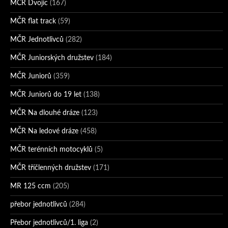
MČR Dvojic
(167)
MČR flat track
(59)
MČR Jednotlivců
(282)
MČR Juniorských družstev
(184)
MČR Juniorů
(359)
MČR Juniorů do 19 let
(138)
MČR Na dlouhé dráze
(123)
MČR Na ledové dráze
(458)
MČR terénních motocyklů
(5)
MČR tříčlenných družstev
(171)
MR 125 ccm
(205)
přebor jednotlivců
(284)
Přebor jednotlivců/1. liga
(2)