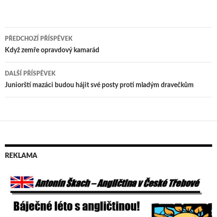
PŘEDCHOZÍ PŘÍSPĚVEK
Navigace
Když zemře opravdový kamarád
pro
DALŠÍ PŘÍSPĚVEK
příspěvek
Juniorští mazáci budou hájit své posty proti mladým dravečkům
REKLAMA