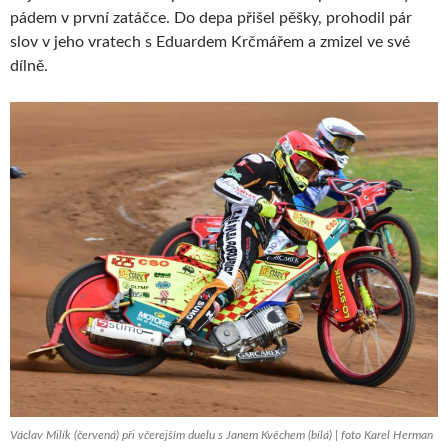
pádem v první zatáčce. Do depa přišel pěšky, prohodil pár
slov v jeho vratech s Eduardem Krčmářem a zmizel ve své
dílně.
Václav Milík (červená) při včerejším duelu s Janem Kvěchem (bílá) | foto Karel Herman