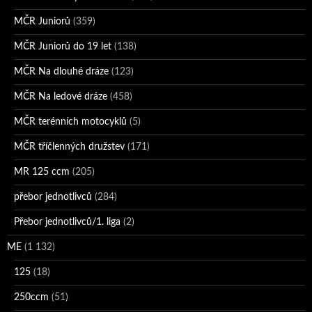
MČR Juniorů
(359)
MČR Juniorů do 19 let
(138)
MČR Na dlouhé dráze
(123)
MČR Na ledové dráze
(458)
MČR terénních motocyklů
(5)
MČR tříčlenných družstev
(171)
MR 125 ccm
(205)
přebor jednotlivců
(284)
Přebor jednotlivců/1. liga
(2)
ME
(1 132)
125
(18)
250ccm
(51)