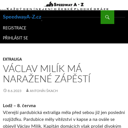
Hledat
SpeedwayA-Z.cz
PŘEJÍT
K
REGISTRACE
OBSAHU
PŘIHLÁSIT SE
WEBU
EXTRALIGA
VÁCLAV MILÍK MÁ
NARAŽENÉ ZÁPĚSTÍ
8.6.2023
ANTONÍN ŠKACH
Lodž – 8. června
Včerejší pardubická extraliga měla před sebou již jen poslední
rozjížďku. Pardubice měly vítězství v kapse a na ovále se
objevil Václav Milík. Kapitán domácích však prošel divokým