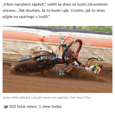
„Mám naražené zápěstí,“ svěřil se dnes se svým zdravotním
stavem. „Tak doufám, že to bude cajk. Uvidím, jak to dnes
půjde na sparingu v Lodži.“
Václav Milík odskákal svůj pád naraženým zápěstím | foto Pavel Fišer
502 total views, 1 view today