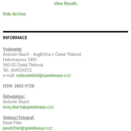
View Results
Polls Archive
INFORMACE
Vydavatel:
Antonín Škach - Angličtina v České Třebové
Habrmanova 1895
560 02 Česká Třebová
Tel.: 604534551
e-mail:
vydavatelstvi@speedwaya-z.cz
ISSN: 1802-9728
Šéfredaktor:
Antonín Škach
tony.skach@speedwaya-z.cz
Vedoucí fotograf:
Pavel Fišer
pavel.fiser@speedwaya-z.cz