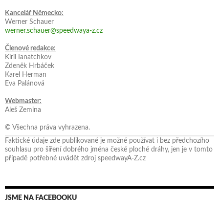
Kancelář Německo:
Werner Schauer
werner.schauer@speedwaya-z.cz
Členové redakce:
Kiril Ianatchkov
Zdeněk Hrbáček
Karel Herman
Eva Palánová
Webmaster:
Aleš Zemina
© Všechna práva vyhrazena.
Faktické údaje zde publikované je možné používat i bez předchozího
souhlasu pro šíření dobrého jména české ploché dráhy, jen je v tomto
případě potřebné uvádět zdroj speedwayA-Z.cz
JSME NA FACEBOOKU