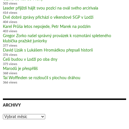
505 views
Leader přijíždí hájit svou pozici na ovál svého arcirivala
414 views
Dvě dobré zprávy přichází o víkendové SGP v Lodži
404 views
Karel Průša letos nepojede, Petr Marek na podzim
403 views
Gregor Zorko našel správný provázek k rozmotání spleteného
klubíčka pražské juniorky
377 views
David Lizák s Lukášem Hromádkou přepsali historii
376 views
Češi budou v Lodži po oba dny
375 views
Marodů je přespříliš
368 views
Tai Woffinden se rozloučil s plochou dráhou
366 views
ARCHIVY
Archivy