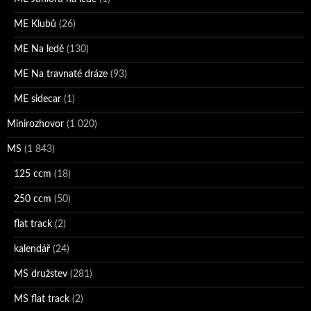
ME Klubů
(26)
ME Na ledě
(130)
ME Na travnaté dráze
(93)
ME sidecar
(1)
Minirozhovor
(1 020)
MS
(1 843)
125 ccm
(18)
250 ccm
(50)
flat track
(2)
kalendář
(24)
MS družstev
(281)
MS flat track
(2)