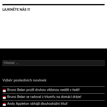
LAJKNĚTE NÁS !!!
Bruno Belan se radoval z triumfu na domácí dráze!
Vyhledávání
Andy Appleton obhájil dlouhodrážní titul!
Reprezentační dvojice brala český titul!
Výběr posledních novinek
Pražský přebor neskrblil překvapeními!
Bruno Belan prožil druhou vítěznou neděli v řadě!
Bruno Belan se radoval z triumfu na domácí dráze!
Andy Appleton obhájil dlouhodrážní titul!