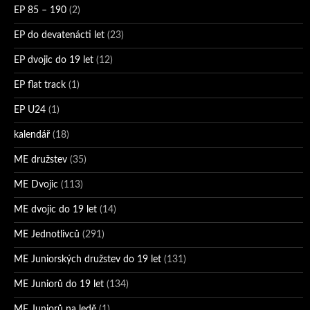
EP 85 – 190
(2)
EP do devatenácti let
(23)
EP dvojic do 19 let
(12)
EP flat track
(1)
EP U24
(1)
kalendář
(18)
ME družstev
(35)
ME Dvojic
(113)
ME dvojic do 19 let
(14)
ME Jednotlivců
(291)
ME Juniorských družstev do 19 let
(131)
ME Juniorů do 19 let
(134)
ME Juniorů na ledě
(1)