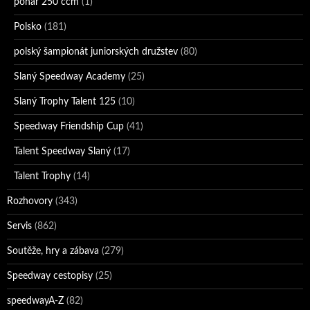
pohár 250 ccm
(1)
Polsko
(181)
polský šampionát juniorských družstev
(80)
Slaný Speedway Academy
(25)
Slaný Trophy Talent 125
(10)
Speedway Friendship Cup
(41)
Talent Speedway Slaný
(17)
Talent Trophy
(14)
Rozhovory
(343)
Servis
(862)
Soutěže, hry a zábava
(279)
Speedway cestopisy
(25)
speedwayA-Z
(82)