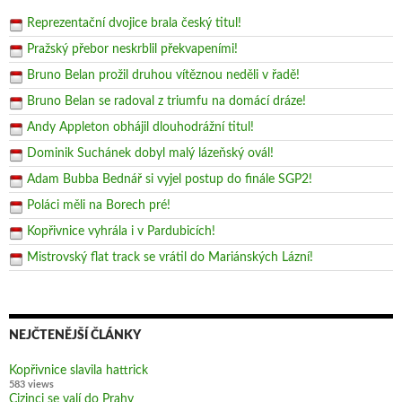
Reprezentační dvojice brala český titul!
Pražský přebor neskrblil překvapeními!
Bruno Belan prožil druhou vítěznou neděli v řadě!
Bruno Belan se radoval z triumfu na domácí dráze!
Andy Appleton obhájil dlouhodrážní titul!
Dominik Suchánek dobyl malý lázeňský ovál!
Adam Bubba Bednář si vyjel postup do finále SGP2!
Poláci měli na Borech pré!
Kopřivnice vyhrála i v Pardubicích!
Mistrovský flat track se vrátil do Mariánských Lázní!
NEJČTENĚJŠÍ ČLÁNKY
Kopřivnice slavila hattrick
583 views
Cizinci se valí do Prahy