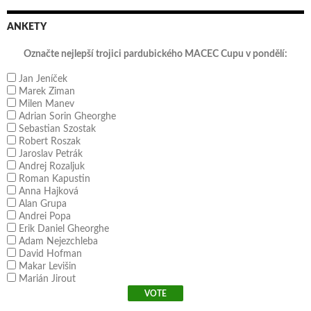
ANKETY
Označte nejlepší trojici pardubického MACEC Cupu v pondělí:
Jan Jeníček
Marek Ziman
Milen Manev
Adrian Sorin Gheorghe
Sebastian Szostak
Robert Roszak
Jaroslav Petrák
Andrej Rozaljuk
Roman Kapustin
Anna Hajková
Alan Grupa
Andrei Popa
Erik Daniel Gheorghe
Adam Nejezchleba
David Hofman
Makar Levišin
Marián Jirout