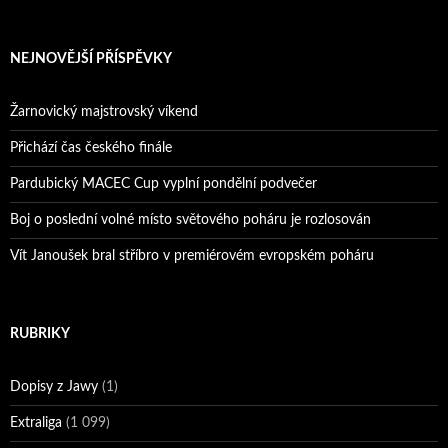
Reprezentační dvojice brala český titul!
NEJNOVĚJŠÍ PŘÍSPĚVKY
Žarnovický majstrovský víkend
Přichází čas českého finále
Pardubický MACEC Cup vyplní pondělní podvečer
Boj o poslední volné místo světového poháru je rozlosován
Vít Janoušek bral stříbro v premiérovém evropském poháru
RUBRIKY
Dopisy z Jawy
(1)
Extraliga
(1 099)