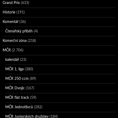
Grand Prix
(633)
Historie
(191)
Komentář
(36)
Čtenářský příběh
(4)
Komerční zóna
(218)
MČR
(2 706)
kalendář
(23)
MČR 1. liga
(380)
MČR 250 ccm
(89)
MČR Dvojic
(167)
MČR flat track
(59)
MČR Jednotlivců
(282)
MČR Juniorských družstev
(184)