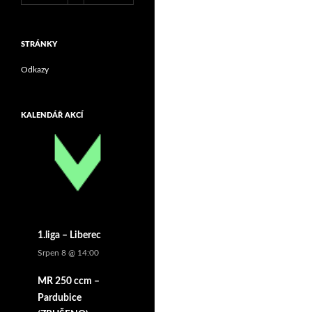
STRÁNKY
Odkazy
KALENDÁŘ AKCÍ
1.liga – Liberec
Srpen 8 @ 14:00
MR 250 ccm –
Pardubice