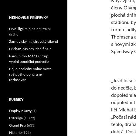
Když zjisti
Reprezentační dvojice
členy Olymp
brala český titul!
plochá dráh
NEJNOVĚJŠÍ PŘÍSPĚVKY
stadiónu by
První liga míří na neutrální
formu ladil
dráhu
Thomsena a 
Žarnovický majstrovský víkend
s novými zk
Přichází čas českého finále
Speedway C
Pardubický MACEC Cup
vyplní pondělní podvečer
Boj o poslední volné místo
světového poháru je
rozlosován
„Jezdilo se 
do neděle, 
dopolední a
RUBRIKY
odpolední t
líčí Michal 
Dopisy z Jawy
(1)
„Počasí nád
Extraliga
(1 099)
teplo, dráh
Grand Prix
(633)
dobrá. Dost
Historie
(191)