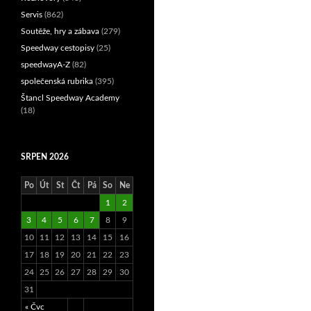
Servis
(862)
Soutěže, hry a zábava
(279)
Speedway cestopisy
(25)
speedwayA-Z
(82)
společenská rubrika
(395)
Štancl Speedway Academy
(18)
SRPEN 2026
Po
Út
St
Čt
Pá
So
Ne
1
2
3
4
5
6
7
8
9
10
11
12
13
14
15
16
17
18
19
20
21
22
23
24
25
26
27
28
29
30
31
« Čvc