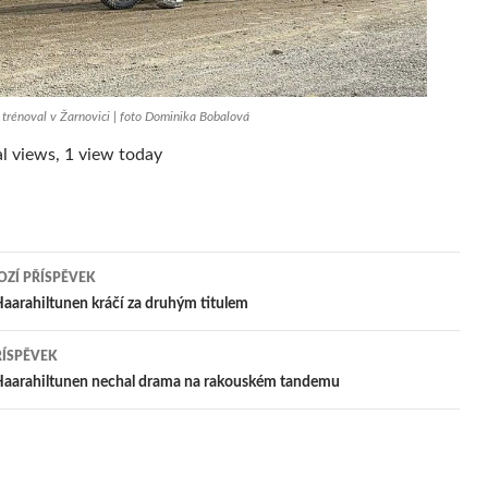
trénoval v Žarnovici | foto Dominika Bobalová
l views, 1 view today
ZÍ PŘÍSPĚVEK
igace
aarahiltunen kráčí za druhým titulem
ŘÍSPĚVEK
pěvek
Haarahiltunen nechal drama na rakouském tandemu