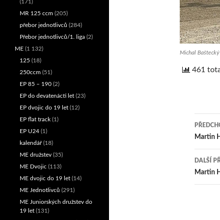
(171)
MR 125 ccm
(205)
přebor jednotlivců
(284)
Přebor jednotlivců/1. liga
(2)
ME
(1 132)
Michal Baštecký 
125
(18)
461 tota
250ccm
(51)
EP 85 – 190
(2)
EP do devatenácti let
(23)
EP dvojic do 19 let
(12)
EP flat track
(1)
PŘEDCHO
EP U24
(1)
Nav
Martin H
kalendář
(18)
pro
ME družstev
(35)
DALŠÍ P
ME Dvojic
(113)
přís
Martin 
ME dvojic do 19 let
(14)
ME Jednotlivců
(291)
ME Juniorských družstev do
19 let
(131)