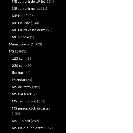
ME Juniorů do 19 let
(134)
ME Juniorů na ledě
(1)
ME Klubů
(26)
ME Na ledě
(130)
ME Na travnaté dráze
(93)
ME sidecar
(1)
Minirozhovor
(1 020)
MS
(1 843)
125 ccm
(18)
250 ccm
(50)
flat track
(2)
kalendář
(24)
MS družstev
(281)
MS flat track
(2)
MS Jednotlivců
(171)
MS juniorských družstev
(154)
MS Juniorů
(252)
MS Na dlouhé dráze
(367)