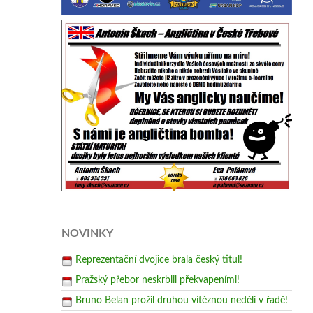
NOVINKY
Reprezentační dvojice brala český titul!
Pražský přebor neskrblil překvapeními!
Bruno Belan prožil druhou vítěznou neděli v řadě!