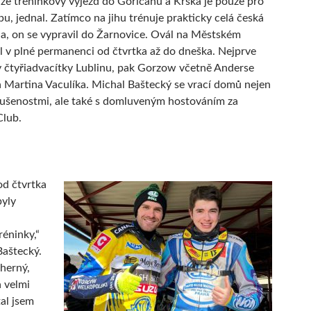
l, že tréninkový výjezd do Goričanu a Krška je pouze pro
u, jednal. Zatímco na jihu trénuje prakticky celá česká
a, on se vypravil do Žarnovice. Ovál na Městském
l v plné permanenci od čtvrtka až do dneška. Nejprve
y čtyřiadvacítky Lublinu, pak Gorzow včetně Anderse
Martina Vaculíka. Michal Baštecký se vrací domů nejen
ušenostmi, ale také s domluveným hostováním za
lub.
od čtvrtka
byly
réninky,“
Baštecký.
herný,
a velmi
al jsem