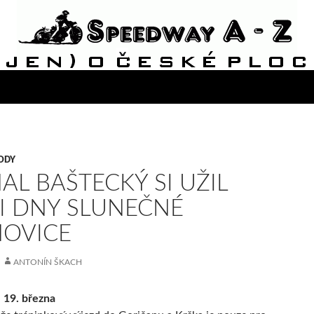
ODY
AL BAŠTECKÝ SI UŽIL
I DNY SLUNEČNÉ
OVICE
ANTONÍN ŠKACH
 19. března