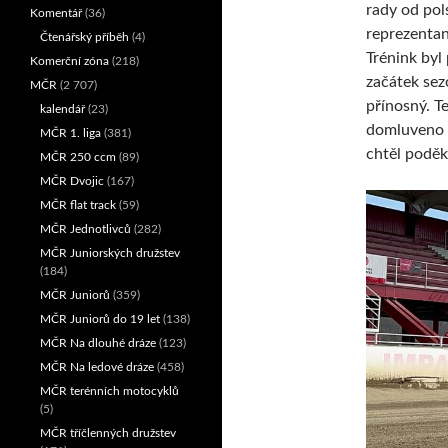
rady od pol
Komentář
(36)
reprezentan
Čtenářský příběh
(4)
Trénink byl
Komerční zóna
(218)
začátek sez
MČR
(2 707)
přínosný. T
kalendář
(23)
domluveno 
MČR 1. liga
(381)
chtěl poděk
MČR 250 ccm
(89)
MČR Dvojic
(167)
MČR flat track
(59)
MČR Jednotlivců
(282)
MČR Juniorských družstev
(184)
MČR Juniorů
(359)
MČR Juniorů do 19 let
(138)
MČR Na dlouhé dráze
(123)
MČR Na ledové dráze
(458)
MČR terénních motocyklů
(5)
MČR tříčlenných družstev