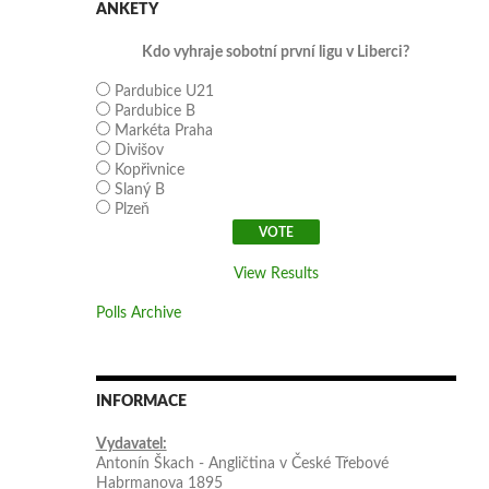
ANKETY
Kdo vyhraje sobotní první ligu v Liberci?
Pardubice U21
Pardubice B
Markéta Praha
Divišov
Kopřivnice
Slaný B
Plzeň
View Results
Polls Archive
INFORMACE
Vydavatel:
Antonín Škach - Angličtina v České Třebové
Habrmanova 1895