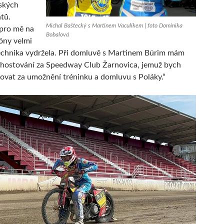
ských
tů.
Michal Baštecký s Martinem Vaculíkem | foto Dominika
 pro mě na
Bobalová
óny velmi
echnika vydržela. Při domluvě s Martinem Búrim mám
hostování za Speedway Club Žarnovica, jemuž bych
ovat za umožnění tréninku a domluvu s Poláky.“