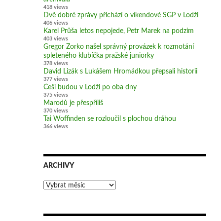
418 views
Dvě dobré zprávy přichází o víkendové SGP v Lodži
406 views
Karel Průša letos nepojede, Petr Marek na podzim
403 views
Gregor Zorko našel správný provázek k rozmotání
spleteného klubíčka pražské juniorky
378 views
David Lizák s Lukášem Hromádkou přepsali historii
377 views
Češi budou v Lodži po oba dny
375 views
Marodů je přespříliš
370 views
Tai Woffinden se rozloučil s plochou dráhou
366 views
ARCHIVY
Archivy