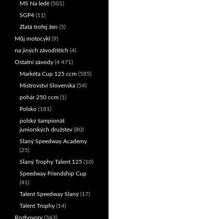
MS Na ledě
(501)
SGP4
(11)
Zlatá trofej žen
(5)
Můj motocykl
(9)
na jiných závodištích
(4)
Ostatní závody
(4 471)
Markéta Cup 125 ccm
(585)
Mistrovství Slovenska
(54)
pohár 250 ccm
(1)
Polsko
(181)
polský šampionát
juniorských družstev
(80)
Slaný Speedway Academy
(25)
Slaný Trophy Talent 125
(10)
Speedway Friendship Cup
(41)
Talent Speedway Slaný
(17)
Talent Trophy
(14)
Rozhovory
(343)