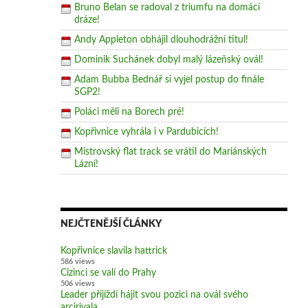
Bruno Belan se radoval z triumfu na domácí
dráze!
Andy Appleton obhájil dlouhodrážní titul!
Dominik Suchánek dobyl malý lázeňský ovál!
Adam Bubba Bednář si vyjel postup do finále
SGP2!
Poláci měli na Borech pré!
Kopřivnice vyhrála i v Pardubicích!
Mistrovský flat track se vrátil do Mariánských
Lázní!
NEJČTENĚJŠÍ ČLÁNKY
Kopřivnice slavila hattrick
586 views
Cizinci se valí do Prahy
506 views
Leader přijíždí hájit svou pozici na ovál svého
arcirivala