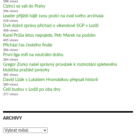
588 views
Cizinci se valí do Prahy
506 views
Leader přijíždí hájit svou pozici na ovál svého arcirivala
418 views
Dvě dobré zprávy přichází o víkendové SGP v Lodži
408 views
Karel Průša letos nepojede, Petr Marek na podzim
405 views
Přichází čas českého finále
386 views
První liga míří na neutrální dráhu
384 views
Gregor Zorko našel správný provázek k rozmotání spleteného
klubíčka pražské juniorky
381 views
David Lizák s Lukášem Hromádkou přepsali historii
380 views
Češi budou v Lodži po oba dny
377 views
ARCHIVY
Archivy