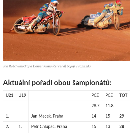
Jan Kvěch (modrá) a Daniel Klíma (červená) bojují v rozjezdu
Aktuální pořadí obou šampionátů:
U21
U19
PCE
PCE
TOT
28.7.
11.8.
1.
Jan Macek, Praha
14
15
29
2.
1.
Petr Chlupáč, Praha
15
13
28