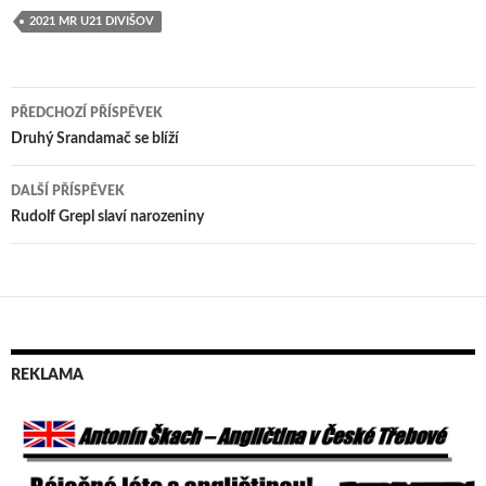
2021 MR U21 DIVIŠOV
PŘEDCHOZÍ PŘÍSPĚVEK
Navigace
Druhý Srandamač se blíží
pro
DALŠÍ PŘÍSPĚVEK
příspěvek
Rudolf Grepl slaví narozeniny
REKLAMA