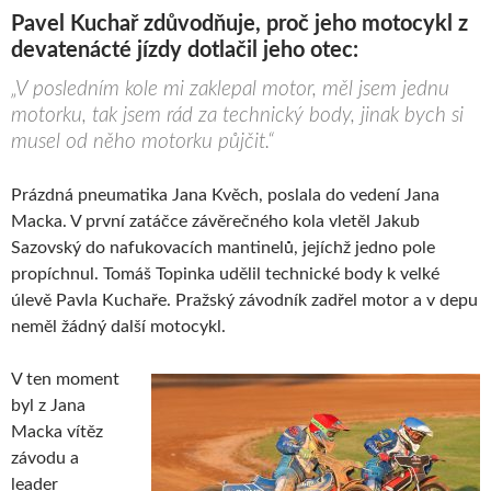
Pavel Kuchař zdůvodňuje, proč jeho motocykl z
devatenácté jízdy dotlačil jeho otec:
„V posledním kole mi zaklepal motor, měl jsem jednu
motorku, tak jsem rád za technický body, jinak bych si
musel od něho motorku půjčit.“
Prázdná pneumatika Jana Kvěch, poslala do vedení Jana
Macka. V první zatáčce závěrečného kola vletěl Jakub
Sazovský do nafukovacích mantinelů, jejíchž jedno pole
propíchnul. Tomáš Topinka udělil technické body k velké
úlevě Pavla Kuchaře. Pražský závodník zadřel motor a v depu
neměl žádný další motocykl.
V ten moment
byl z Jana
Macka vítěz
závodu a
leader