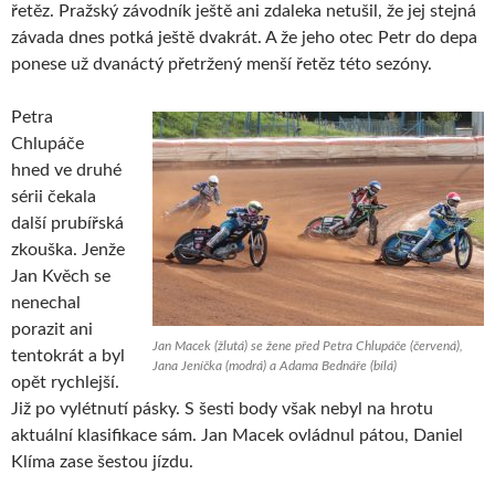
řetěz. Pražský závodník ještě ani zdaleka netušil, že jej stejná
závada dnes potká ještě dvakrát. A že jeho otec Petr do depa
ponese už dvanáctý přetržený menší řetěz této sezóny.
Petra
Chlupáče
hned ve druhé
sérii čekala
další prubířská
zkouška. Jenže
Jan Kvěch se
nenechal
porazit ani
Jan Macek (žlutá) se žene před Petra Chlupáče (červená),
tentokrát a byl
Jana Jeníčka (modrá) a Adama Bednáře (bílá)
opět rychlejší.
Již po vylétnutí pásky. S šesti body však nebyl na hrotu
aktuální klasifikace sám. Jan Macek ovládnul pátou, Daniel
Klíma zase šestou jízdu.