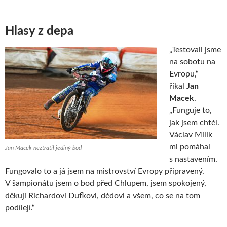
Hlasy z depa
„Testovali jsme
na sobotu na
Evropu,“
říkal
Jan
Macek
.
„Funguje to,
jak jsem chtěl.
Václav Milík
mi pomáhal
Jan Macek neztratil jediný bod
s nastavením.
Fungovalo to a já jsem na mistrovství Evropy připravený.
V šampionátu jsem o bod před Chlupem, jsem spokojený,
děkuji Richardovi Dufkovi, dědovi a všem, co se na tom
podílejí.“