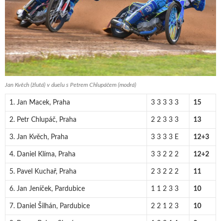
Jan Kvěch (žlutá) v duelu s Petrem Chlupáčem (modrá)
1. Jan Macek, Praha
3 3 3 3 3
15
2. Petr Chlupáč, Praha
2 2 3 3 3
13
3. Jan Kvěch, Praha
3 3 3 3 E
12+3
4. Daniel Klíma, Praha
3 3 2 2 2
12+2
5. Pavel Kuchař, Praha
2 3 2 2 2
11
6. Jan Jeníček, Pardubice
1 1 2 3 3
10
7. Daniel Šilhán, Pardubice
2 2 1 2 3
10