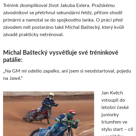
Trénink zkomplikoval život Jakuba Exlera. Pražskému
závodníkovi se přetrhnul sekundární řetěz, přitom shodil
primární a namotal se do spojkového lanka. O práci před
závodem měl postaráno také Michal Baštecký, který kvůli
závadě prakticky netrénoval.
Michal Baštecký vysvětluje své tréninkové
patálie:
„Na GM mi odešlo zapalko, ani jsem si neodstartoval, pojedu
na Jawě.“
Jan Kvěch
vstoupil do
letošní české
juniorky
triumfem ve
stylu start – cíl