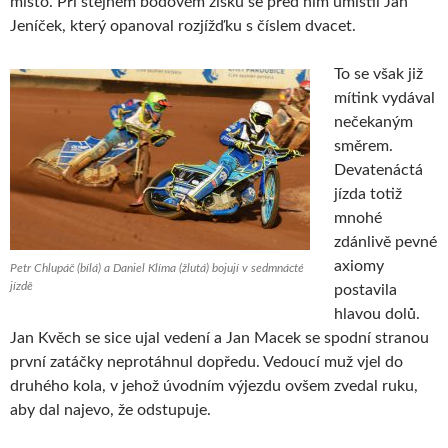
místo. Při stejném bodovém zisku se před ním umístil Jan
Jeníček, který opanoval rozjížďku s číslem dvacet.
To se však již
mítink vydával
nečekaným
směrem.
Devatenáctá
jízda totiž
mnohé
zdánlivě pevné
axiomy
Petr Chlupáč (bílá) a Daniel Klíma (žlutá) bojují v sedmnácté
jízdě
postavila
hlavou dolů.
Jan Kvěch se sice ujal vedení a Jan Macek se spodní stranou
první zatáčky neprotáhnul dopředu. Vedoucí muž vjel do
druhého kola, v jehož úvodním výjezdu ovšem zvedal ruku,
aby dal najevo, že odstupuje.