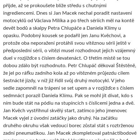
přijde, až se prokoušete blíže středu s chutnými
ingrediencemi. Dnes si Jan Macek nechal poradit nastavení
motocyklů od Václava Milíka a po třech sériích měl na kontě
devět bodů a skalpy Petra Chlupáče a Daniela Klímy u
opasku. Podobný kousek se podařil jen Janu Kvěchovi, a
protože oba neporažení protáhli svou vítěznou sérii ještě v
předposlední sérii, o vítězi musel rozhodnout jejich vzájemný
duel v rozjížďce s číslem devatenáct. O třetím místě se tou
dobou zdálo být rozhodnuto. Petr Chlupáč děkoval Štěstěně,
že jel po ráfku zadního kola až po vítězném průjezdu cílem
šestnácté jízdy, v níž již řídil svůj druhý motocykl. V jeho
sedle zapomněl na trápení se set upem a v rozjížďce s číslem
sedmnáct porazil Daniela Klímu. Pak se mohl jít dívat, kdo s
ním bude stát na pódiu na stupíncích s číslicemi jedna a dvě.
Jan Kvěch vystřihnul skvělý start, zatímco jeho jmenovec
Macek vyjel z úvodní zatáčky jako druhý. Na začátku
druhého okruhu však vedoucí borec zůstal stát s roztrženou
zadní pneumatikou. Jan Macek zkompletoval patnáctibodové