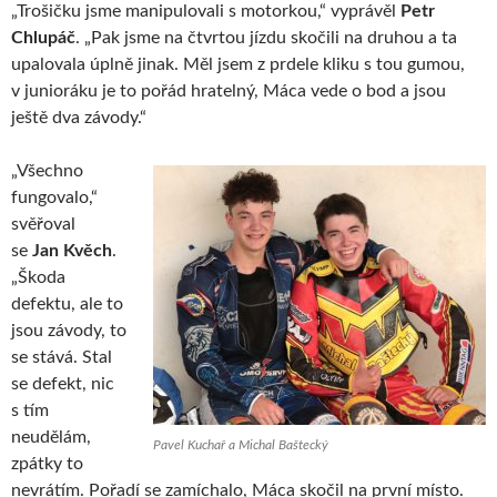
„Trošičku jsme manipulovali s motorkou,“ vyprávěl
Petr
Chlupáč
. „Pak jsme na čtvrtou jízdu skočili na druhou a ta
upalovala úplně jinak. Měl jsem z prdele kliku s tou gumou,
v junioráku je to pořád hratelný, Máca vede o bod a jsou
ještě dva závody.“
„Všechno
fungovalo,“
svěřoval
se
Jan Kvěch
.
„Škoda
defektu, ale to
jsou závody, to
se stává. Stal
se defekt, nic
s tím
neudělám,
Pavel Kuchař a Michal Baštecký
zpátky to
nevrátím. Pořadí se zamíchalo, Máca skočil na první místo.