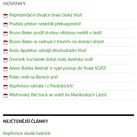
NOVINKY
Reprezentační dvojice brala český titul!
Pražský přebor neskrblil překvapeními!
Bruno Belan prožil druhou vítěznou neděli v řadě!
Bruno Belan se radoval z triumfu na domácí dráze!
Andy Appleton obhájil dlouhodrážní titul!
Dominik Suchánek dobyl malý lázeňský ovál!
Adam Bubba Bednář si vyjel postup do finále SGP2!
Poláci měli na Borech pré!
Kopřivnice vyhrála i v Pardubicích!
Mistrovský flat track se vrátil do Mariánských Lázní!
NEJČTENĚJŠÍ ČLÁNKY
Kopřivnice slavila hattrick