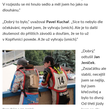
V rozjezdu se mi hnulo sedlo a měl jsem ho jako na
dlouhánu.“
„Dobrý to bylo,“ uvažoval
Pavel Kuchař
. „Sice to nebylo dle
očekávání, myslel jsem, že vyhraju (smích). Ale je to další
zkušenost do příštích závodů a doufám, že se to už
v Kopřivnici povede. A že už vyhraju (smích).“
„Dobrý,“
odtušil
Jan
Jeníček
.
„Zezačátku ale
slabší, necejtil
jsem se nejlíp,
byl jsem
křečovitej a
bylo to divný.
Od třetí jízdy
Bruno Belan a Jan Jeníček