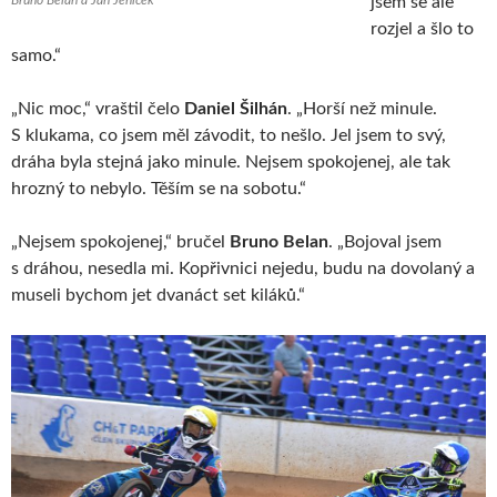
jsem se ale
rozjel a šlo to
samo.“
„Nic moc,“ vraštil čelo
Daniel Šilhán
. „Horší než minule.
S klukama, co jsem měl závodit, to nešlo. Jel jsem to svý,
dráha byla stejná jako minule. Nejsem spokojenej, ale tak
hrozný to nebylo. Těším se na sobotu.“
„Nejsem spokojenej,“ bručel
Bruno Belan
. „Bojoval jsem
s dráhou, nesedla mi. Kopřivnici nejedu, budu na dovolaný a
museli bychom jet dvanáct set kiláků.“