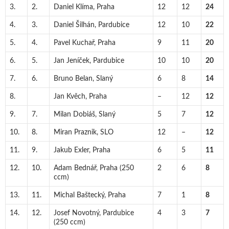
3.
2.
Daniel Klíma, Praha
12
12
24
4.
3.
Daniel Šilhán, Pardubice
12
10
22
5.
4.
Pavel Kuchař, Praha
9
11
20
6.
5.
Jan Jeníček, Pardubice
10
10
20
7.
6.
Bruno Belan, Slaný
6
8
14
8.
Jan Kvěch, Praha
–
12
12
9.
7.
Milan Dobiáš, Slaný
5
7
12
10.
8.
Miran Praznik, SLO
12
–
12
11.
9.
Jakub Exler, Praha
6
5
11
12.
10.
Adam Bednář, Praha (250
2
6
8
ccm)
13.
11.
Michal Baštecký, Praha
7
1
8
14.
12.
Josef Novotný, Pardubice
4
3
7
(250 ccm)