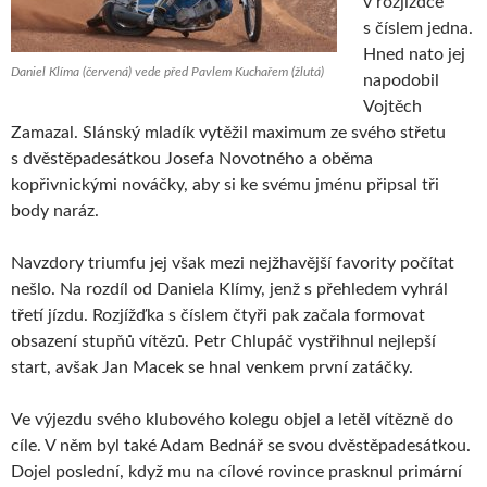
v rozjížďce
s číslem jedna.
Hned nato jej
Daniel Klíma (červená) vede před Pavlem Kuchařem (žlutá)
napodobil
Vojtěch
Zamazal. Slánský mladík vytěžil maximum ze svého střetu
s dvěstěpadesátkou Josefa Novotného a oběma
kopřivnickými nováčky, aby si ke svému jménu připsal tři
body naráz.
Navzdory triumfu jej však mezi nejžhavější favority počítat
nešlo. Na rozdíl od Daniela Klímy, jenž s přehledem vyhrál
třetí jízdu. Rozjížďka s číslem čtyři pak začala formovat
obsazení stupňů vítězů. Petr Chlupáč vystřihnul nejlepší
start, avšak Jan Macek se hnal venkem první zatáčky.
Ve výjezdu svého klubového kolegu objel a letěl vítězně do
cíle. V něm byl také Adam Bednář se svou dvěstěpadesátkou.
Dojel poslední, když mu na cílové rovince prasknul primární