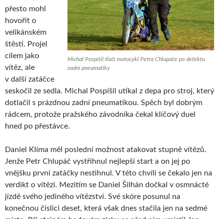
přesto mohl
hovořit o
velikánském
štěstí. Projel
cílem jako
Michal Pospíšil tlačí motocykl Petra Chlupáče po defektu
vítěz, ale
zadní pneumatiky
v další zatáčce
seskočil ze sedla. Michal Pospíšil utíkal z depa pro stroj, který
dotlačil s prázdnou zadní pneumatikou. Spěch byl dobrým
rádcem, protože pražského závodníka čekal klíčový duel
hned po přestávce.
Daniel Klíma měl poslední možnost atakovat stupně vítězů.
Jenže Petr Chlupáč vystřihnul nejlepší start a on jej po
vnějšku první zatáčky nestihnul. V této chvíli se čekalo jen na
verdikt o vítězi. Mezitím se Daniel Šilhán dočkal v osmnácté
jízdě svého jediného vítězství. Své skóre posunul na
konečnou číslici deset, která však dnes stačila jen na sedmé