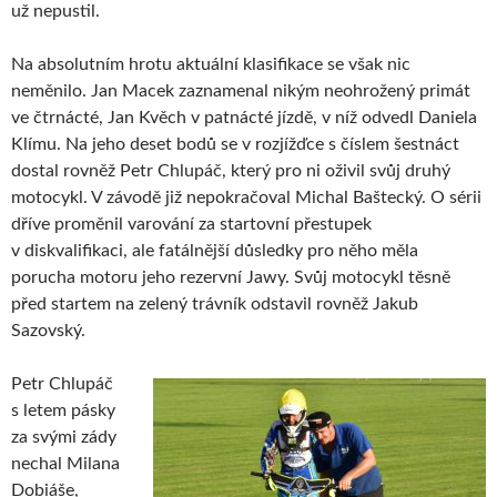
už nepustil.
Na absolutním hrotu aktuální klasifikace se však nic
neměnilo. Jan Macek zaznamenal nikým neohrožený primát
ve čtrnácté, Jan Kvěch v patnácté jízdě, v níž odvedl Daniela
Klímu. Na jeho deset bodů se v rozjížďce s číslem šestnáct
dostal rovněž Petr Chlupáč, který pro ni oživil svůj druhý
motocykl. V závodě již nepokračoval Michal Baštecký. O sérii
dříve proměnil varování za startovní přestupek
v diskvalifikaci, ale fatálnější důsledky pro něho měla
porucha motoru jeho rezervní Jawy. Svůj motocykl těsně
před startem na zelený trávník odstavil rovněž Jakub
Sazovský.
Petr Chlupáč
s letem pásky
za svými zády
nechal Milana
Dobiáše,