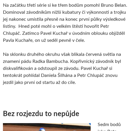
Na začátku třetí série si ke třem bodům pomohl Bruno Belan.
Dominoval závodníkům nižší kubatury či výkonnosti a trojku
jej nakonec umístila přesně na konec první půlky výsledkové
listiny. Hned poté mohl o velkém štěstí hovořit Petr
Chlupáč. Zatímco Pavel Kuchař v úvodním oblouku objížděl
Pavla Kuchaře, on už seděl pevně v čele.
Na sklonku druhého okruhu však blikala červená světla na
znamení pádu Radka Bambucha. Kopřivnický závodník byl
diskvalifikován a odstoupil ze závodu. Pavel Kuchař si
tentokrát pohlídal Daniela Šilhána a Petr Chlupáč znovu
jezdil jako první od startu až do cíle.
Bez rozjezdu to nepůjde
Sedm bodů