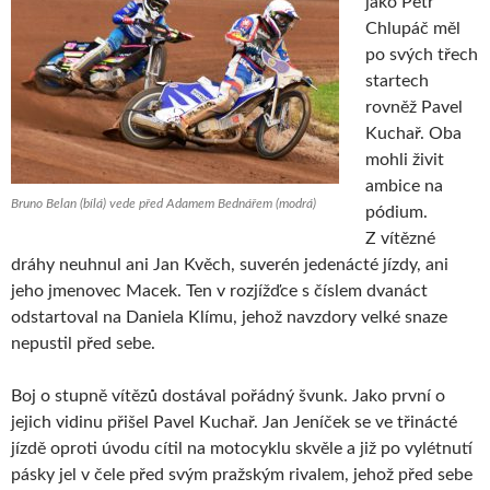
jako Petr
Chlupáč měl
po svých třech
startech
rovněž Pavel
Kuchař. Oba
mohli živit
ambice na
Bruno Belan (bílá) vede před Adamem Bednářem (modrá)
pódium.
Z vítězné
dráhy neuhnul ani Jan Kvěch, suverén jedenácté jízdy, ani
jeho jmenovec Macek. Ten v rozjížďce s číslem dvanáct
odstartoval na Daniela Klímu, jehož navzdory velké snaze
nepustil před sebe.
Boj o stupně vítězů dostával pořádný švunk. Jako první o
jejich vidinu přišel Pavel Kuchař. Jan Jeníček se ve třinácté
jízdě oproti úvodu cítil na motocyklu skvěle a již po vylétnutí
pásky jel v čele před svým pražským rivalem, jehož před sebe