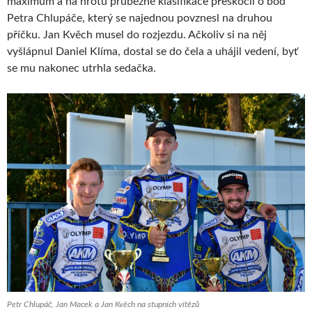
maximum a na hrotu průběžné klasifikace přeskočil o bod
Petra Chlupáče, který se najednou povznesl na druhou
příčku. Jan Kvěch musel do rozjezdu. Ačkoliv si na něj
vyšlápnul Daniel Klíma, dostal se do čela a uhájil vedení, byť
se mu nakonec utrhla sedačka.
Petr Chlupáč, Jan Macek a Jan Kvěch na stupních vítězů