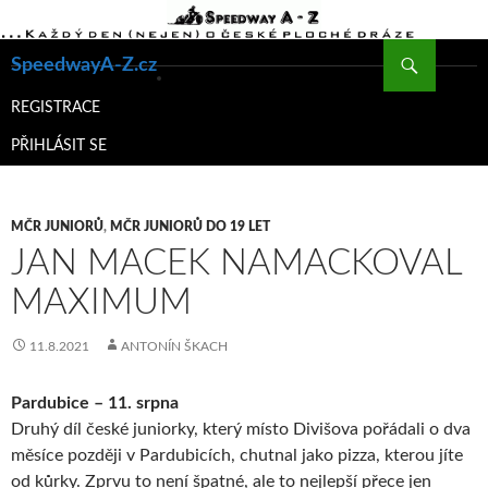
Hledat
SpeedwayA-Z.cz
PŘEJÍT
K
REGISTRACE
OBSAHU
PŘIHLÁSIT SE
WEBU
MČR JUNIORŮ
,
MČR JUNIORŮ DO 19 LET
JAN MACEK NAMACKOVAL
MAXIMUM
11.8.2021
ANTONÍN ŠKACH
Pardubice – 11. srpna
Druhý díl české juniorky, který místo Divišova pořádali o dva
měsíce později v Pardubicích, chutnal jako pizza, kterou jíte
od kůrky. Zprvu to není špatné, ale to nejlepší přece jen