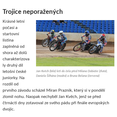
Trojice neporažených
Krásné letní
počasí a
startovní
listina
zaplněná od
shora až dolů
charakterizova
ly druhý díl
letošní české
Jan Kvěch (bílá) letí do čela před Milana Dobiáše (žlutá),
Daniela Šilhána (modrá) a Bruna Belana (červená)
juniorky. Na
rozdíl od
prvního závodu scházel Miran Praznik, který si v pondělí
zlomil nohu. Naopak nechyběl Jan Kvěch, jenž se před
čtrnácti dny zotavoval ze svého pádu při finále evropských
dvojic.