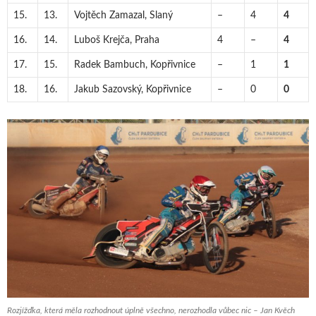
15.
13.
Vojtěch Zamazal, Slaný
–
4
4
16.
14.
Luboš Krejča, Praha
4
–
4
17.
15.
Radek Bambuch, Kopřivnice
–
1
1
18.
16.
Jakub Sazovský, Kopřivnice
–
0
0
Rozjížďka, která měla rozhodnout úplně všechno, nerozhodla vůbec nic – Jan Kvěch