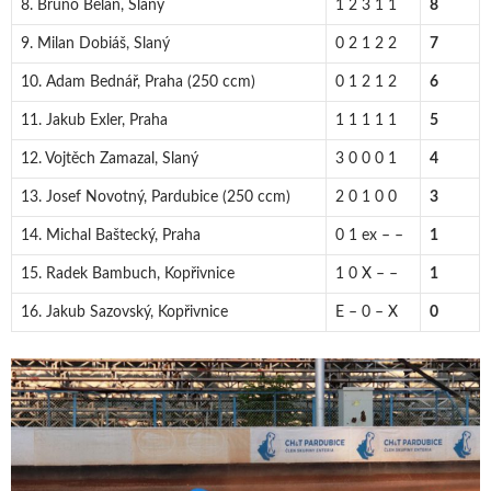
8. Bruno Belan, Slaný
1 2 3 1 1
8
9. Milan Dobiáš, Slaný
0 2 1 2 2
7
10. Adam Bednář, Praha (250 ccm)
0 1 2 1 2
6
11. Jakub Exler, Praha
1 1 1 1 1
5
12. Vojtěch Zamazal, Slaný
3 0 0 0 1
4
13. Josef Novotný, Pardubice (250 ccm)
2 0 1 0 0
3
14. Michal Baštecký, Praha
0 1 ex – –
1
15. Radek Bambuch, Kopřivnice
1 0 X – –
1
16. Jakub Sazovský, Kopřivnice
E – 0 – X
0