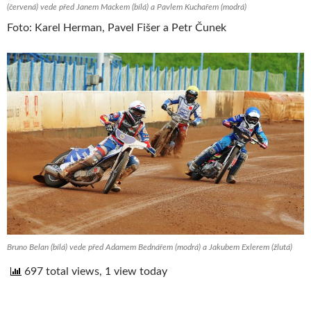
(červená) vede před Janem Mackem (bílá) a Pavlem Kuchařem (modrá)
Foto: Karel Herman, Pavel Fišer a Petr Čunek
Bruno Belan (bílá) vede před Adamem Bednářem (modrá) a Jakubem Exlerem (žlutá)
697 total views, 1 view today