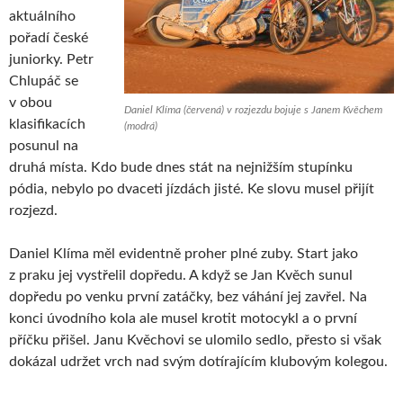
aktuálního
pořadí české
juniorky. Petr
Chlupáč se
v obou
Daniel Klíma (červená) v rozjezdu bojuje s Janem Kvěchem
klasifikacích
(modrá)
posunul na
druhá místa. Kdo bude dnes stát na nejnižším stupínku
pódia, nebylo po dvaceti jízdách jisté. Ke slovu musel přijít
rozjezd.
Daniel Klíma měl evidentně proher plné zuby. Start jako
z praku jej vystřelil dopředu. A když se Jan Kvěch sunul
dopředu po venku první zatáčky, bez váhání jej zavřel. Na
konci úvodního kola ale musel krotit motocykl a o první
příčku přišel. Janu Kvěchovi se ulomilo sedlo, přesto si však
dokázal udržet vrch nad svým dotírajícím klubovým kolegou.