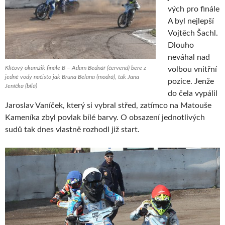
vých pro finále
A byl nejlepší
Vojtěch Šachl.
Dlouho
neváhal nad
Klíčový okamžik finále B – Adam Bednář (červená) bere z
volbou vnitřní
jedné vody načisto jak Bruna Belana (modrá), tak Jana
pozice. Jenže
Jeníčka (bílá)
do čela vypálil
Jaroslav Vaníček, který si vybral střed, zatímco na Matouše
Kameníka zbyl povlak bílé barvy. O obsazení jednotlivých
sudů tak dnes vlastně rozhodl již start.