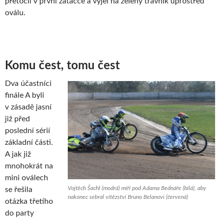
přetočil v první zatáčce a vyjel na zelený trávník uprostřed
oválu.
Komu čest, tomu čest
Dva účastníci
finále A byli
v zásadě jasní
již před
poslední sérií
základní části.
A jak již
mnohokrát na
mini oválech
Vojtěch Šachl (modrá) míří pod Adama Bednáře (bílá), aby
se řešila
nakonec sebral vítězství Bruno Belanovi (červená)
otázka třetího
do party