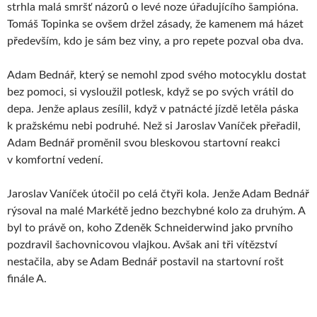
strhla malá smršť názorů o levé noze úřadujícího šampióna.
Tomáš Topinka se ovšem držel zásady, že kamenem má házet
především, kdo je sám bez viny, a pro repete pozval oba dva.
Adam Bednář, který se nemohl zpod svého motocyklu dostat
bez pomoci, si vysloužil potlesk, když se po svých vrátil do
depa. Jenže aplaus zesílil, když v patnácté jízdě letěla páska
k pražskému nebi podruhé. Než si Jaroslav Vaníček přeřadil,
Adam Bednář proměnil svou bleskovou startovní reakci
v komfortní vedení.
Jaroslav Vaníček útočil po celá čtyři kola. Jenže Adam Bednář
rýsoval na malé Markétě jedno bezchybné kolo za druhým. A
byl to právě on, koho Zdeněk Schneiderwind jako prvního
pozdravil šachovnicovou vlajkou. Avšak ani tři vítězství
nestačila, aby se Adam Bednář postavil na startovní rošt
finále A.