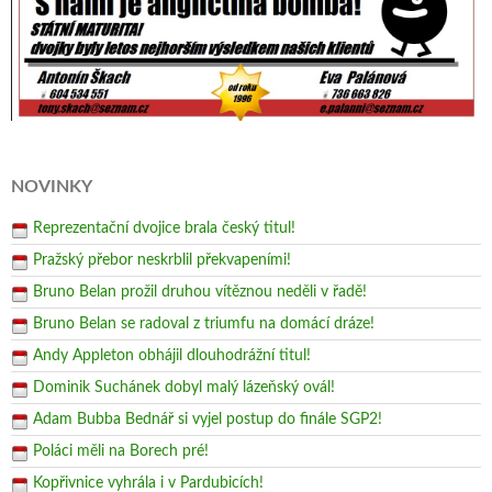
NOVINKY
Reprezentační dvojice brala český titul!
Pražský přebor neskrblil překvapeními!
Bruno Belan prožil druhou vítěznou neděli v řadě!
Bruno Belan se radoval z triumfu na domácí dráze!
Andy Appleton obhájil dlouhodrážní titul!
Dominik Suchánek dobyl malý lázeňský ovál!
Adam Bubba Bednář si vyjel postup do finále SGP2!
Poláci měli na Borech pré!
Kopřivnice vyhrála i v Pardubicích!