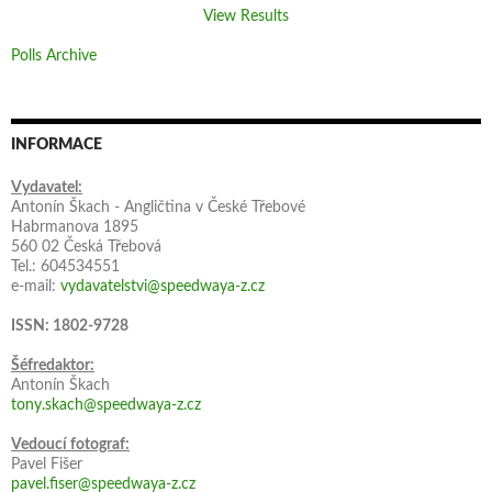
View Results
Polls Archive
INFORMACE
Vydavatel:
Antonín Škach - Angličtina v České Třebové
Habrmanova 1895
560 02 Česká Třebová
Tel.: 604534551
e-mail:
vydavatelstvi@speedwaya-z.cz
ISSN: 1802-9728
Šéfredaktor:
Antonín Škach
tony.skach@speedwaya-z.cz
Vedoucí fotograf:
Pavel Fišer
pavel.fiser@speedwaya-z.cz