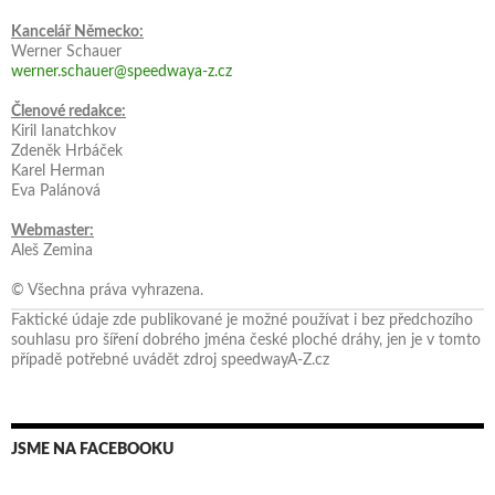
Kancelář Německo:
Werner Schauer
werner.schauer@speedwaya-z.cz
Členové redakce:
Kiril Ianatchkov
Zdeněk Hrbáček
Karel Herman
Eva Palánová
Webmaster:
Aleš Zemina
© Všechna práva vyhrazena.
Faktické údaje zde publikované je možné používat i bez předchozího
souhlasu pro šíření dobrého jména české ploché dráhy, jen je v tomto
případě potřebné uvádět zdroj speedwayA-Z.cz
JSME NA FACEBOOKU