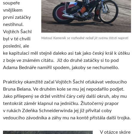
soupeře
vnějškem
první zatáčky
nestihnul.
Vojtěch Šachl
Matouš Kameník se rozhodně nebál jít svému štěstí naproti
byl v té chvíli
poslední, ale
ke kapitulaci měl stejně daleko asi tak jako český král k útěku
z boje ve známém citátu. Již do druhé zatáčky si to pod
Adama Bednáře namířil spodem, jakoby se nechumelilo.
Prakticky okamžitě začal Vojtěch Šachl oťukávat vedoucího
Bruna Belana. Ve druhém kole se mu jej nepodařilo podjet.
Jako přilepený se držel vnitřní čáry celý další okruh, aby mu
tentokrát záměr klapnul na jedničku. Žlutočerný prapor
v rukách Zdeňka Schneiderwinda jej již přivítal coby
vedoucího závodníka a záhy mu na kontě přistála další trojka.
V otázce skóre