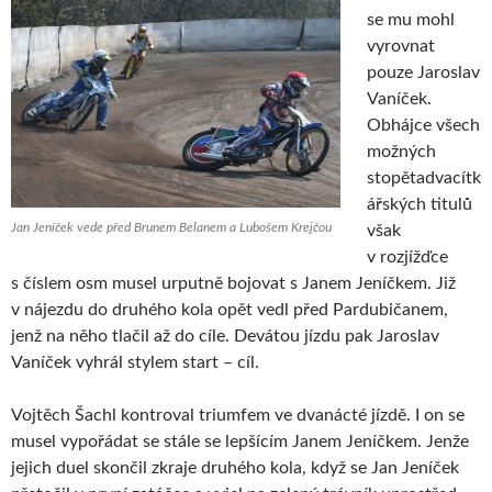
se mu mohl
vyrovnat
pouze Jaroslav
Vaníček.
Obhájce všech
možných
stopětadvacítk
ářských titulů
Jan Jeníček vede před Brunem Belanem a Lubošem Krejčou
však
v rozjížďce
s číslem osm musel urputně bojovat s Janem Jeníčkem. Již
v nájezdu do druhého kola opět vedl před Pardubičanem,
jenž na něho tlačil až do cíle. Devátou jízdu pak Jaroslav
Vaníček vyhrál stylem start – cíl.
Vojtěch Šachl kontroval triumfem ve dvanácté jízdě. I on se
musel vypořádat se stále se lepšícím Janem Jeníčkem. Jenže
jejich duel skončil zkraje druhého kola, když se Jan Jeníček