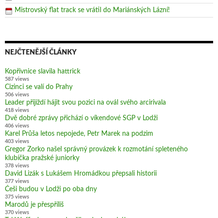
Mistrovský flat track se vrátil do Mariánských Lázní!
NEJČTENĚJŠÍ ČLÁNKY
Kopřivnice slavila hattrick
587 views
Cizinci se valí do Prahy
506 views
Leader přijíždí hájit svou pozici na ovál svého arcirivala
418 views
Dvě dobré zprávy přichází o víkendové SGP v Lodži
406 views
Karel Průša letos nepojede, Petr Marek na podzim
403 views
Gregor Zorko našel správný provázek k rozmotání spleteného
klubíčka pražské juniorky
378 views
David Lizák s Lukášem Hromádkou přepsali historii
377 views
Češi budou v Lodži po oba dny
375 views
Marodů je přespříliš
370 views