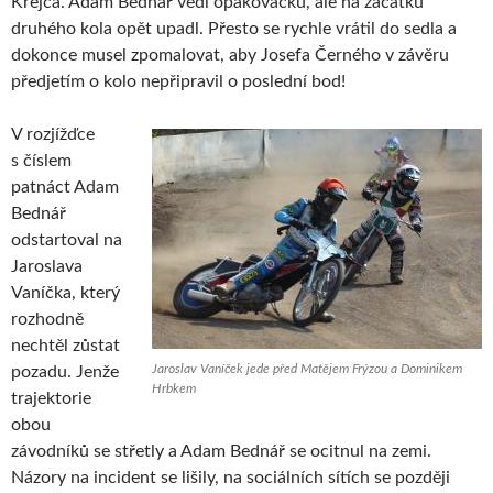
Krejča. Adam Bednář vedl opakovačku, ale na začátku
druhého kola opět upadl. Přesto se rychle vrátil do sedla a
dokonce musel zpomalovat, aby Josefa Černého v závěru
předjetím o kolo nepřipravil o poslední bod!
V rozjížďce
s číslem
patnáct Adam
Bednář
odstartoval na
Jaroslava
Vaníčka, který
rozhodně
nechtěl zůstat
Jaroslav Vaníček jede před Matějem Frýzou a Dominikem
pozadu. Jenže
Hrbkem
trajektorie
obou
závodníků se střetly a Adam Bednář se ocitnul na zemi.
Názory na incident se lišily, na sociálních sítích se později