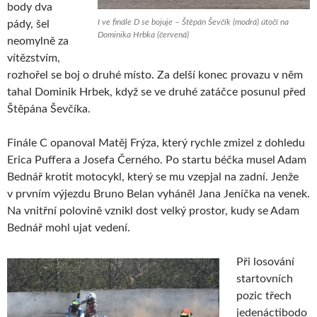
body dva
I ve finále D se bojuje – Štěpán Ševčík (modrá) útočí na
pády, šel
Dominika Hrbka (červená)
neomylně za
vítězstvím,
rozhořel se boj o druhé místo. Za delší konec provazu v něm
tahal Dominik Hrbek, když se ve druhé zatáčce posunul před
Štěpána Ševčíka.
Finále C opanoval Matěj Frýza, který rychle zmizel z dohledu
Erica Puffera a Josefa Černého. Po startu béčka musel Adam
Bednář krotit motocykl, který se mu vzepjal na zadní. Jenže
v prvním výjezdu Bruno Belan vyháněl Jana Jeníčka na venek.
Na vnitřní polovině vznikl dost velký prostor, kudy se Adam
Bednář mohl ujat vedení.
Při losování
startovních
pozic třech
jedenáctibodo