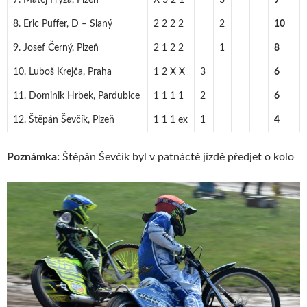
7. Matěj Frýza, Plzeň
X 3 2 1
3
9
8. Eric Puffer, D – Slaný
2 2 2 2
2
10
9. Josef Černý, Plzeň
2 1 2 2
1
8
10. Luboš Krejča, Praha
1 2 X X
3
6
11. Dominik Hrbek, Pardubice
1 1 1 1
2
6
12. Štěpán Ševčík, Plzeň
1 1 1 ex
1
4
Poznámka:
Štěpán Ševčík byl v patnácté jízdě předjet o kolo