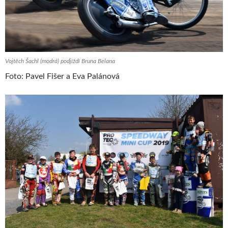
Vojtěch Šachl (modrá) podjíždí Bruna Belana
Foto: Pavel Fišer a Eva Palánová