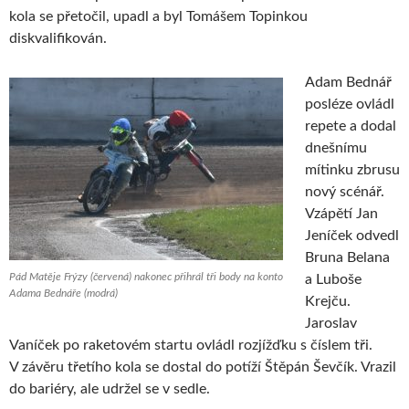
kola se přetočil, upadl a byl Tomášem Topinkou
diskvalifikován.
Adam Bednář
posléze ovládl
repete a dodal
dnešnímu
mítinku zbrusu
nový scénář.
Vzápětí Jan
Jeníček odvedl
Bruna Belana
Pád Matěje Frýzy (červená) nakonec přihrál tři body na konto
a Luboše
Adama Bednáře (modrá)
Krejču.
Jaroslav
Vaníček po raketovém startu ovládl rozjížďku s číslem tři.
V závěru třetího kola se dostal do potíží Štěpán Ševčík. Vrazil
do bariéry, ale udržel se v sedle.