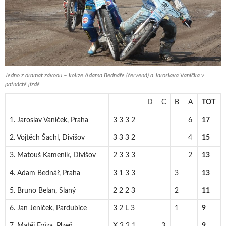
Jedno z dramat závodu – kolize Adama Bednáře (červená) a Jaroslava Vaníčka v
patnácté jízdě
D
C
B
A
TOT
1. Jaroslav Vaníček, Praha
3 3 3 2
6
17
2. Vojtěch Šachl, Divišov
3 3 3 2
4
15
3. Matouš Kameník, Divišov
2 3 3 3
2
13
4. Adam Bednář, Praha
3 1 3 3
3
13
5. Bruno Belan, Slaný
2 2 2 3
2
11
6. Jan Jeníček, Pardubice
3 2 L 3
1
9