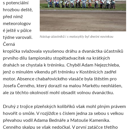
s potenciální
hrozbou deště,
před nímž
meteorologov
é ještě v půlce
Nástup účastníků i s motocykly byl dnešní novinkou
týdne varovali.
Černá
kropička svlažovala vysušenou dráhu a dvanáctka účastníků
prvního dílu šampionátu stopětadvacítek na krátkých
drahách se chystala k tréninku. Chyběl Adam Nejezchleba,
jenž o minulém víkendu při tréninku v Kostěnicích zadřel
motor. Absence chabařovického vlasáče byla štěstím pro
Josefa Černého, který dorazil na malou Markétu neohlášen,
ale za těchto okolností mohl obsadit volnou dvanáctku.
Druhý z trojice plzeňských kolibříků však mohl plným právem
hovořit o smůle. V rozjížďce s číslem jedna za sebou s velkou
převahou vodil Adama Bednáře a Matouše Kameníka.
Cenného skalpu se však nedočkal. V první zatáčce třetího