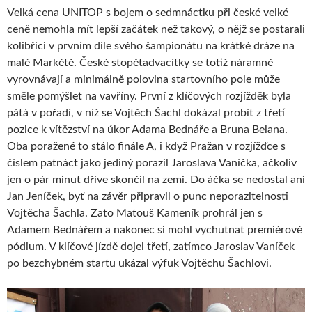
Velká cena UNITOP s bojem o sedmnáctku při české velké
ceně nemohla mít lepší začátek než takový, o nějž se postarali
kolibříci v prvním díle svého šampionátu na krátké dráze na
malé Markétě. České stopětadvacítky se totiž náramně
vyrovnávají a minimálně polovina startovního pole může
směle pomýšlet na vavříny. První z klíčových rozjížděk byla
pátá v pořadí, v níž se Vojtěch Šachl dokázal probít z třetí
pozice k vítězství na úkor Adama Bednáře a Bruna Belana.
Oba poražené to stálo finále A, i když Pražan v rozjížďce s
číslem patnáct jako jediný porazil Jaroslava Vaníčka, ačkoliv
jen o pár minut dříve skončil na zemi. Do áčka se nedostal ani
Jan Jeníček, byť na závěr připravil o punc neporazitelnosti
Vojtěcha Šachla. Zato Matouš Kameník prohrál jen s
Adamem Bednářem a nakonec si mohl vychutnat premiérové
pódium. V klíčové jízdě dojel třetí, zatímco Jaroslav Vaníček
po bezchybném startu ukázal výfuk Vojtěchu Šachlovi.