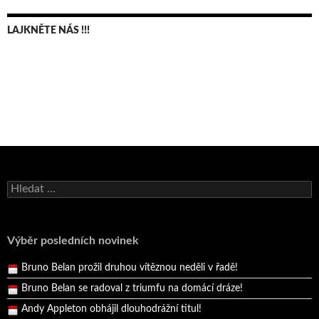
LAJKNĚTE NÁS !!!
Bruno Belan se radoval z triumfu na domácí dráze!
Andy Appleton obhájil dlouhodrážní titul!
Vyhledávání
Reprezentační dvojice brala český titul!
Pražský přebor neskrblil překvapeními!
Výběr posledních novinek
Bruno Belan prožil druhou vítěznou neděli v řadě!
Bruno Belan se radoval z triumfu na domácí dráze!
Andy Appleton obhájil dlouhodrážní titul!
Reprezentační dvojice brala český titul!