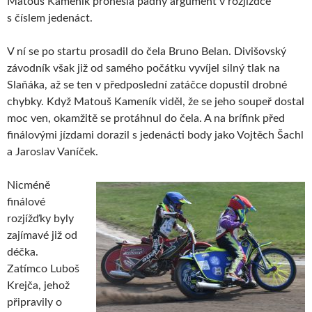
Matouš Kameník pronesla pádný argument v rozjížďce
s číslem jedenáct.
V ní se po startu prosadil do čela Bruno Belan. Divišovský
závodník však již od samého počátku vyvíjel silný tlak na
Slaňáka, až se ten v předposlední zatáčce dopustil drobné
chybky. Když Matouš Kameník viděl, že se jeho soupeř dostal
moc ven, okamžitě se protáhnul do čela. A na brífink před
finálovými jízdami dorazil s jedenácti body jako Vojtěch Šachl
a Jaroslav Vaníček.
Nicméně
finálové
rozjížďky byly
zajímavé již od
déčka.
Zatímco Luboš
Krejča, jehož
připravily o