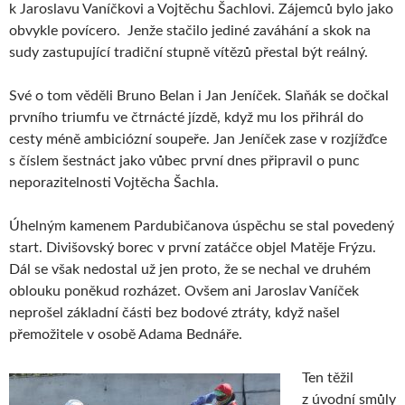
k Jaroslavu Vaníčkovi a Vojtěchu Šachlovi. Zájemců bylo jako
obvykle povícero. Jenže stačilo jediné zaváhání a skok na
sudy zastupující tradiční stupně vítězů přestal být reálný.
Své o tom věděli Bruno Belan i Jan Jeníček. Slaňák se dočkal
prvního triumfu ve čtrnácté jízdě, když mu los přihrál do
cesty méně ambiciózní soupeře. Jan Jeníček zase v rozjížďce
s číslem šestnáct jako vůbec první dnes připravil o punc
neporazitelnosti Vojtěcha Šachla.
Úhelným kamenem Pardubičanova úspěchu se stal povedený
start. Divišovský borec v první zatáčce objel Matěje Frýzu.
Dál se však nedostal už jen proto, že se nechal ve druhém
oblouku poněkud rozházet. Ovšem ani Jaroslav Vaníček
neprošel základní části bez bodové ztráty, když našel
přemožitele v osobě Adama Bednáře.
Ten těžil
z úvodní smůly