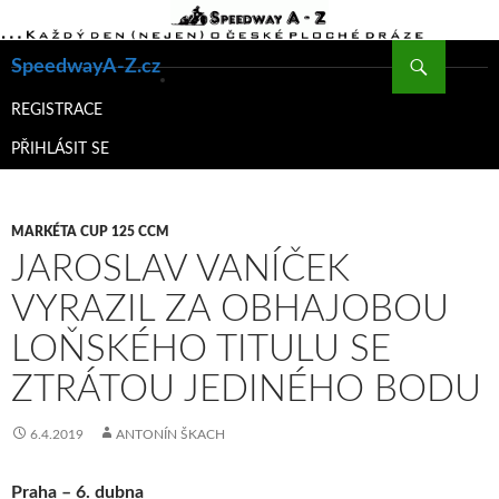
Hledat
SpeedwayA-Z.cz
PŘEJÍT
K
REGISTRACE
OBSAHU
PŘIHLÁSIT SE
WEBU
MARKÉTA CUP 125 CCM
JAROSLAV VANÍČEK
VYRAZIL ZA OBHAJOBOU
LOŇSKÉHO TITULU SE
ZTRÁTOU JEDINÉHO BODU
6.4.2019
ANTONÍN ŠKACH
Praha – 6. dubna