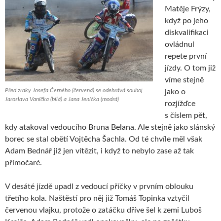
Matěje Frýzy,
když po jeho
diskvalifikaci
ovládnul
repete první
jízdy. O tom již
víme stejně
Před zraky Josefa Černého (červená) se odehrává souboj
jako o
Jaroslava Vaníčka (bílá) a Jana Jeníčka (modrá)
rozjížďce
s číslem pět,
kdy atakoval vedoucího Bruna Belana. Ale stejně jako slánský
borec se stal obětí Vojtěcha Šachla. Od té chvíle měl však
Adam Bednář již jen vítězit, i když to nebylo zase až tak
přímočaré.
V desáté jízdě upadl z vedoucí příčky v prvním oblouku
třetího kola. Naštěstí pro něj již Tomáš Topinka vztyčil
červenou vlajku, protože o zatáčku dříve šel k zemi Luboš