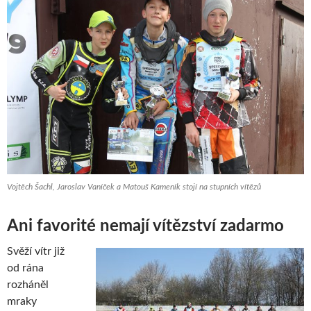
Vojtěch Šachl, Jaroslav Vaníček a Matouš Kameník stojí na stupních vítězů
Ani favorité nemají vítězství zadarmo
Svěží vítr již
od rána
rozháněl
mraky