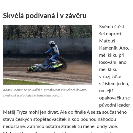
Skvělá podívaná i v závěru
Svému štěstí
šel naproti
Matouš
Kameník. Ano,
měl kliku při
losování, ano,
měl kliku
v rozjížďce
s číslem jedna,
Adam Bednář se po kolizi s Jaroslavem Vaníčkem dokázal
na jejíž
zvednout a úřadujícího šampióna porazit
opakovačku se
původní leader
Matěj Frýza mohl jen dívat. Ale do finále A se za současného
stavu českých stopětadvacítek nikdo pouhou náhodou
nedostane. Zatímco ostatní ztráceli tu méně, ondy více,