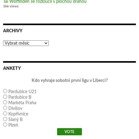
Tai Woffinden se rozloučil s plochou dráhou
366 views
ARCHIVY
Archivy
ANKETY
Kdo vyhraje sobotní první ligu v Liberci?
Pardubice U21
Pardubice B
Markéta Praha
Divišov
Kopřivnice
Slaný B
Plzeň