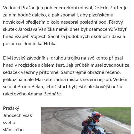
Vedoucí Pražan jen pohledem zkontroloval, že Eric Puffer je
za ním hodně daleko, a pak zpomalil, aby plzeňskému
nováčkovi předjetím o kolo nesebral poslední bod. Férový
skutek Jaroslava Vaníčka neměl dnes být osamocený. Vždyť
hned vzápětí Vojtěch Šachl za podobných okolností dávala
pozor na Dominika Hrbka.
Divišovský závodník si druhou trojku na své konto připsal
hned v rozjížďce s číslem šest. Její průběh musel zvednout ze
sedaček všechny přítomné. Samozřejmě obrazně řečeno,
jelikož na malé Markétě žádná místa k sezení nejsou. Vedení
se ujal Bruno Belan, jehož start byl ještě bleskovější než u
raketového Adama Bednáře.
Pražský
Jihočech však
svého
slánského