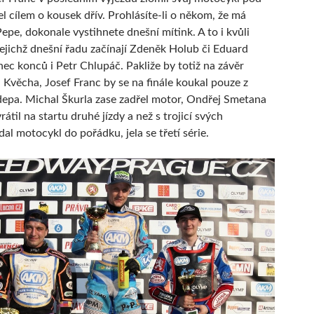
el cílem o kousek dřív. Prohlásíte-li o někom, že má
Pepe, dokonale vystihnete dnešní mítink. A to i kvůli
ejichž dnešní řadu začínají Zdeněk Holub či Eduard
ec konců i Petr Chlupáč. Pakliže by totiž na závěr
a Kvěcha, Josef Franc by se na finále koukal pouze z
depa. Michal Škurla zase zadřel motor, Ondřej Smetana
rátil na startu druhé jízdy a než s trojicí svých
al motocykl do pořádku, jela se třetí série.