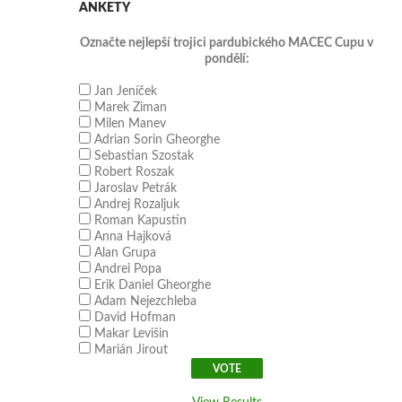
ANKETY
Označte nejlepší trojici pardubického MACEC Cupu v
pondělí:
Jan Jeníček
Marek Ziman
Milen Manev
Adrian Sorin Gheorghe
Sebastian Szostak
Robert Roszak
Jaroslav Petrák
Andrej Rozaljuk
Roman Kapustin
Anna Hajková
Alan Grupa
Andrei Popa
Erik Daniel Gheorghe
Adam Nejezchleba
David Hofman
Makar Levišin
Marián Jirout