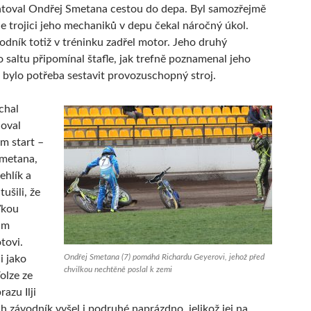
ntoval Ondřej Smetana cestou do depa. Byl samozřejmě
le trojici jeho mechaniků v depu čekal náročný úkol.
odník totiž v tréninku zadřel motor. Jeho druhý
 saltu připomínal štafle, jak trefně poznamenal jeho
 bylo potřeba sestavit provozuschopný stroj.
chal
oval
em start –
Smetana,
ehlík a
ušili, že
ďkou
dm
tovi.
Ondřej Smetana (7) pomáhá Richardu Geyerovi, jehož před
i jako
chvilkou nechtěně poslal k zemi
olze ze
azu Ilji
ch závodník vyšel i podruhé naprázdno, jelikož jej na