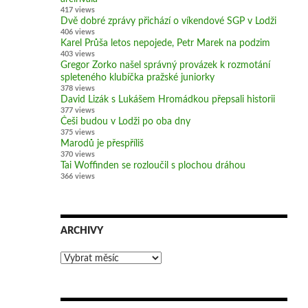
417 views
Dvě dobré zprávy přichází o víkendové SGP v Lodži
406 views
Karel Průša letos nepojede, Petr Marek na podzim
403 views
Gregor Zorko našel správný provázek k rozmotání
spleteného klubíčka pražské juniorky
378 views
David Lizák s Lukášem Hromádkou přepsali historii
377 views
Češi budou v Lodži po oba dny
375 views
Marodů je přespříliš
370 views
Tai Woffinden se rozloučil s plochou dráhou
366 views
ARCHIVY
Archivy