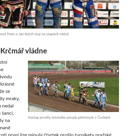
sef Franc a Jan Kvěch stojí na stupních vítězů
 Krčmář vládne
otní
se
ávodu
 krásné
iže se
ily mraky,
im nedal
u šanci,
Nástup prvního letošního závodu pětistovek v Čechách
ly na
hnaně
oti první lize minulý čtvrtek prošlo turnikety pražské