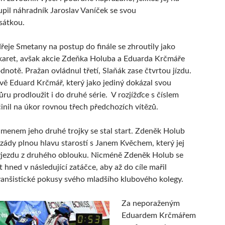
upil náhradník Jaroslav Vaníček se svou
sátkou.
eje Smetany na postup do finále se zhroutily jako
karet, avšak akcie Zdeňka Holuba a Eduarda Krčmáře
dnotě. Pražan ovládnul třetí, Slaňák zase čtvrtou jízdu.
ávě Eduard Krčmář, který jako jediný dokázal svou
ru prodloužit i do druhé série. V rozjížďce s číslem
inil na úkor rovnou třech předchozích vítězů.
enem jeho druhé trojky se stal start. Zdeněk Holub
 zády plnou hlavu starostí s Janem Kvěchem, který jej
ýjezdu z druhého oblouku. Nicméně Zdeněk Holub se
t hned v následující zatáčce, aby až do cíle mařil
anšistické pokusy svého mladšího klubového kolegy.
Za neporaženým
Eduardem Krčmářem