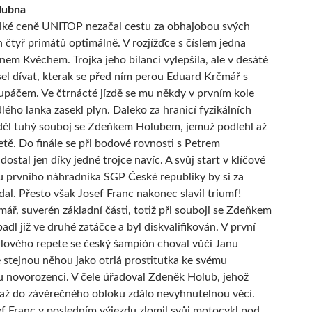
dubna
elké ceně UNITOP nezačal cestu za obhajobou svých
 čtyř primátů optimálně. V rozjížďce s číslem jedna
anem Kvěchem. Trojka jeho bilanci vylepšila, ale v desáté
sel dívat, kterak se před ním perou Eduard Krčmář s
páčem. Ve čtrnácté jízdě se mu někdy v prvním kole
lého lanka zasekl plyn. Daleko za hranicí fyzikálních
děl tuhý souboj se Zdeňkem Holubem, jemuž podlehl až
etě. Do finále se při bodové rovnosti s Petrem
stal jen díky jedné trojce navíc. A svůj start v klíčové
tu prvního náhradníka SGP České republiky by si za
al. Přesto však Josef Franc nakonec slavil triumf!
ář, suverén základní části, totiž při souboji se Zdeňkem
dl již ve druhé zatáčce a byl diskvalifikován. V první
álového repete se český šampión choval vůči Janu
 stejnou něhou jako otrlá prostitutka ke svému
novorozenci. V čele úřadoval Zdeněk Holub, jehož
e až do závěrečného obloku zdálo nevyhnutelnou věcí.
 Franc v posledním výjezdu zlomil svůj motocykl pod