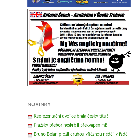
NOVINKY
Reprezentační dvojice brala český titul!
Pražský přebor neskrblil překvapeními!
Bruno Belan prožil druhou vítěznou neděli v řadě!