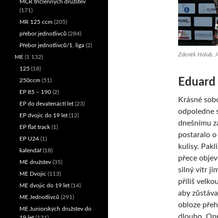
MČR tříčlenných družstev
(171)
MR 125 ccm
(205)
přebor jednotlivců
(284)
Přebor jednotlivců/1. liga
(2)
Zdeněk Holub, Jo
ME
(1 132)
125
(18)
Eduard
250ccm
(51)
EP 85 – 190
(2)
Krásné sob
EP do devatenácti let
(23)
odpoledne 
EP dvojic do 19 let
(12)
dnešnímu z
EP flat track
(1)
postaralo o
EP U24
(1)
kulisy. Pakl
kalendář
(18)
přece objev
ME družstev
(35)
silný vítr j
ME Dvojic
(113)
příliš velko
ME dvojic do 19 let
(14)
aby zůstáva
ME Jednotlivců
(291)
obloze pře
ME Juniorských družstev do
dlouho. Opr
19 let
(131)