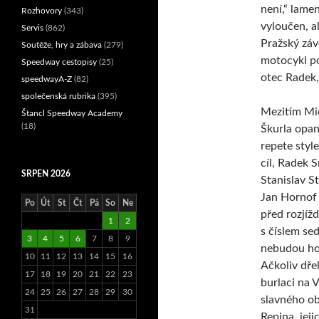
není,“ lame
Rozhovory
(343)
vyloučen, a
Servis
(862)
Pražský záv
Soutěže, hry a zábava
(279)
motocykl po
Speedway cestopisy
(25)
otec Radek,
speedwayA-Z
(82)
společenská rubrika
(395)
Mezitím Mi
Štancl Speedway Academy
(18)
Škurla opan
repete styl
cíl, Radek 
SRPEN 2026
Stanislav St
Jan Hornof t
Po
Út
St
Čt
Pá
So
Ne
před rozjíž
1
2
s číslem se
3
4
5
6
7
8
9
nebudou ho
10
11
12
13
14
15
16
Ačkoliv dřel
17
18
19
20
21
22
23
burlaci na V
24
25
26
27
28
29
30
slavného obr
31
Repina, jeji