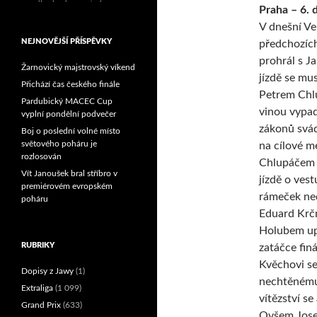
Praha – 6. 
Reprezentační dvojice
brala český titul!
V dnešní V
NEJNOVĚJŠÍ PŘÍSPĚVKY
předchozích
prohrál s J
Žarnovický majstrovský víkend
jízdě se mu
Přichází čas českého finále
Petrem Chlu
Pardubický MACEC Cup
vinou vypad
vyplní pondělní podvečer
zákonů svá
Boj o poslední volné místo
světového poháru je
na cílové m
rozlosován
Chlupáčem do
Vít Janoušek bral stříbro v
jízdě o ves
premiérovém evropském
rámeček ned
poháru
Eduard Krčm
Holubem upa
RUBRIKY
zatáčce fin
Kvěchovi se
Dopisy z Jawy
(1)
nechtěnému 
Extraliga
(1 099)
vítězství s
Grand Prix
(633)
Ovšem Josef