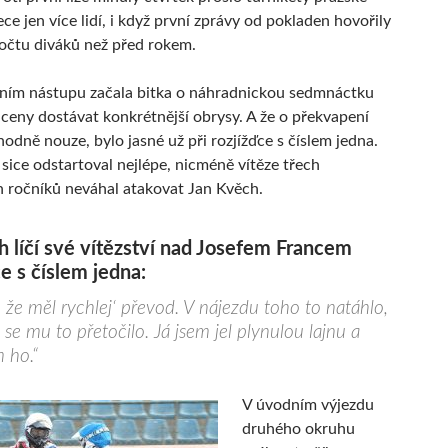
ce jen více lidí, i když první zprávy od pokladen hovořily
očtu diváků než před rokem.
tním nástupu začala bitka o náhradnickou sedmnáctku
 ceny dostávat konkrétnější obrysy. A že o překvapení
odně nouze, bylo jasné už při rozjížďce s číslem jedna.
 sice odstartoval nejlépe, nicméně vítěze třech
 ročníků neváhal atakovat Jan Kvěch.
 líčí své vítězství nad Josefem Francem
ce s číslem jedna:
, že měl rychlej‘ převod. V nájezdu toho to natáhlo,
 se mu to přetočilo. Já jsem jel plynulou lajnu a
m ho.“
V úvodním výjezdu
druhého okruhu