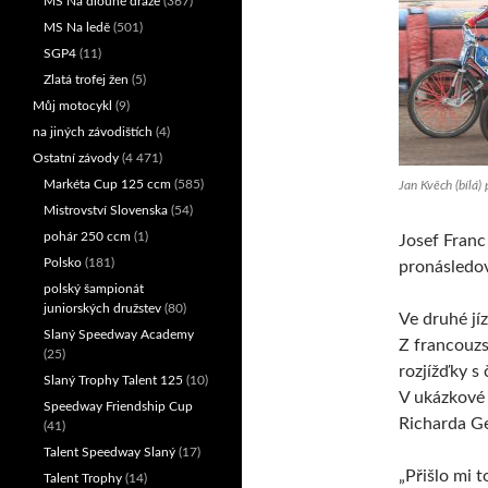
MS Na dlouhé dráze
(367)
MS Na ledě
(501)
SGP4
(11)
Zlatá trofej žen
(5)
Můj motocykl
(9)
na jiných závodištích
(4)
Ostatní závody
(4 471)
Markéta Cup 125 ccm
(585)
Jan Kvěch (bílá)
Mistrovství Slovenska
(54)
pohár 250 ccm
(1)
Josef Franc
Polsko
(181)
pronásledov
polský šampionát
juniorských družstev
(80)
Ve druhé j
Slaný Speedway Academy
Z francouzs
(25)
rozjížďky s 
Slaný Trophy Talent 125
(10)
V ukázkové s
Speedway Friendship Cup
Richarda G
(41)
Talent Speedway Slaný
(17)
„Přišlo mi 
Talent Trophy
(14)