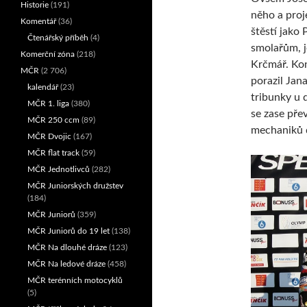
Historie
(191)
něho a proj
Komentář
(36)
štěstí jako 
Čtenářský příběh
(4)
smolařům, j
Komerční zóna
(218)
Krčmář. Kon
MČR
(2 706)
porazil Jan
kalendář
(23)
tribunky u 
MČR 1. liga
(380)
se zase přev
MČR 250 ccm
(89)
mechaniků d
MČR Dvojic
(167)
MČR flat track
(59)
MČR Jednotlivců
(282)
MČR Juniorských družstev
(184)
MČR Juniorů
(359)
MČR Juniorů do 19 let
(138)
MČR Na dlouhé dráze
(123)
MČR Na ledové dráze
(458)
MČR terénních motocyklů
(5)