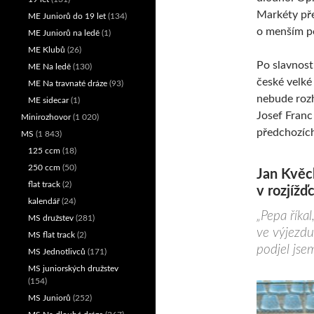
Markéty pře
ME Juniorů do 19 let
(134)
o menším p
ME Juniorů na ledě
(1)
ME Klubů
(26)
Po slavnos
ME Na ledě
(130)
české velké
ME Na travnaté dráze
(93)
nebude rozh
ME sidecar
(1)
Josef Franc
Minirozhovor
(1 020)
předchozích
MS
(1 843)
125 ccm
(18)
250 ccm
(50)
Jan Kvěch
flat track
(2)
v rozjížď
kalendář
(24)
„Pepa říkal
MS družstev
(281)
ve výjezdu
MS flat track
(2)
podjel jse
MS Jednotlivců
(171)
MS juniorských družstev
(154)
MS Juniorů
(252)