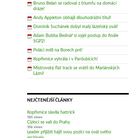
Bruno Belan se radoval z triumfu na domácí
dráze!
Andy Appleton obhájil dlouhodrážní titul!
Dominik Suchánek dobyl malý lázeňský ovál!
Adam Bubba Bednář si vyjel postup do finále
SGP2!
Poláci měli na Borech pré!
Kopřivnice vyhrála i v Pardubicích!
Mistrovský flat track se vrátil do Mariánských
Lázní!
NEJČTENĚJŠÍ ČLÁNKY
Kopřivnice slavila hattrick
585 views
Cizinci se valí do Prahy
506 views
Leader přijíždí hájit svou pozici na ovál svého
arcirivala