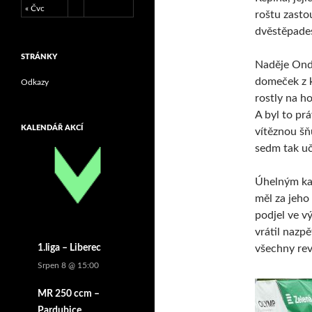
« Čvc
roštu zasto
dvěstěpade
STRÁNKY
Naděje Ondř
domeček z 
Odkazy
rostly na ho
A byl to pr
KALENDÁŘ AKCÍ
vítěznou šňů
sedm tak uč
Úhelným kam
měl za jeho
podjel ve v
vrátil nazpě
všechny rev
1.liga – Liberec
Srpen 8 @ 15:00
MR 250 ccm –
Pardubice