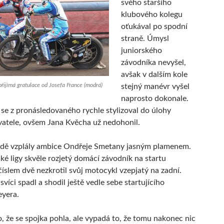
svého staršího
klubového kolegu
oťukával po spodní
straně. Úmysl
juniorského
závodníka nevyšel,
avšak v dalším kole
 přijímá gratulace od Josefa France (modrá)
stejný manévr vyšel
naprosto dokonale.
 se z pronásledovaného rychle stylizoval do úlohy
atele, ovšem Jana Kvěcha už nedohonil.
ízdě vzplály ambice Ondřeje Smetany jasným plamenem.
ké ligy skvěle rozjetý domácí závodník na startu
číslem dvě nezkrotil svůj motocykl vzepjatý na zadní.
víci spadl a shodil ještě vedle sebe startujícího
eyera.
to, že se spojka pohla, ale vypadá to, že tomu nakonec nic