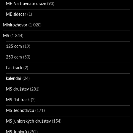
ME Na travnaté dráze
(93)
ME sidecar
(1)
Minirozhovor
(1 020)
MS
(1 844)
125 ccm
(19)
250 ccm
(50)
flat track
(2)
kalendář
(24)
MS družstev
(281)
MS flat track
(2)
MS Jednotlivců
(171)
MS juniorských družstev
(154)
MS Juniorů
(252)