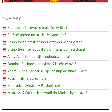
NOVINKY
Reprezentační dvojice brala český titul!
Pražský přebor neskrblil překvapeními!
Bruno Belan prožil druhou vítěznou neděli v řadě!
Bruno Belan se radoval z triumfu na domácí dráze!
Andy Appleton obhájil dlouhodrážní titul!
Dominik Suchánek dobyl malý lázeňský ovál!
Adam Bubba Bednář si vyjel postup do finále SGP2!
Poláci měli na Borech pré!
Kopřivnice vyhrála i v Pardubicích!
Mistrovský flat track se vrátil do Mariánských Lázní!