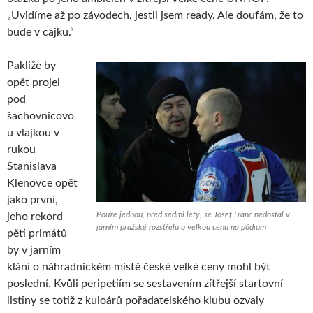
„Uvidíme až po závodech, jestli jsem ready. Ale doufám, že to
bude v cajku.“
Pakliže by
opět projel
pod
šachovnicovo
u vlajkou v
rukou
Stanislava
Klenovce opět
jako první,
Pouze jednou, před sedmi lety, se Josef Franc nedostal v
jeho rekord
jarním pražské rozstřelu o velkou cenu na pódium
pěti primátů
by v jarním
klání o náhradnickém místě české velké ceny mohl být
poslední. Kvůli peripetiím se sestavením zítřejší startovní
listiny se totiž z kuloárů pořadatelského klubu ozvaly