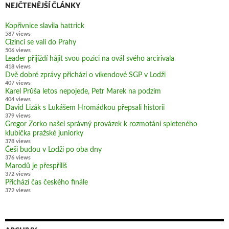
NEJČTENĚJŠÍ ČLÁNKY
Kopřivnice slavila hattrick
587 views
Cizinci se valí do Prahy
506 views
Leader přijíždí hájit svou pozici na ovál svého arcirivala
418 views
Dvě dobré zprávy přichází o víkendové SGP v Lodži
407 views
Karel Průša letos nepojede, Petr Marek na podzim
404 views
David Lizák s Lukášem Hromádkou přepsali historii
379 views
Gregor Zorko našel správný provázek k rozmotání spleteného
klubíčka pražské juniorky
378 views
Češi budou v Lodži po oba dny
376 views
Marodů je přespříliš
372 views
Přichází čas českého finále
372 views