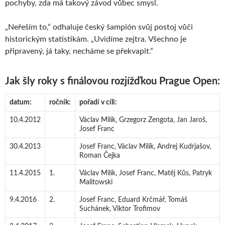
pochyby, zda má takový závod vůbec smysl.
„Neřeším to,“ odhaluje český šampión svůj postoj vůči
historickým statistikám. „Uvidíme zejtra. Všechno je
připravený, já taky, necháme se překvapit.“
Jak šly roky s finálovou rozjížďkou Prague Open:
datum:
ročník:
pořadí v cíli:
10.4.2012
Václav Milík, Grzegorz Zengota, Jan Jaroš,
Josef Franc
30.4.2013
Josef Franc, Václav Milík, Andrej Kudrjašov,
Roman Čejka
11.4.2015
1.
Václav Milík, Josef Franc, Matěj Kůs, Patryk
Malitowski
9.4.2016
2.
Josef Franc, Eduard Krčmář, Tomáš
Suchánek, Viktor Trofimov