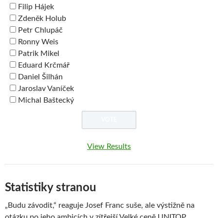
Filip Hájek
Zdeněk Holub
Petr Chlupáč
Ronny Weis
Patrik Mikel
Eduard Krčmář
Daniel Šilhán
Jaroslav Vaníček
Michal Baštecký
View Results
Statistiky stranou
„Budu závodit,“ reaguje Josef Franc suše, ale výstižně na
otázku po jeho ambicích v zítřejší Velké ceně UNITOP.