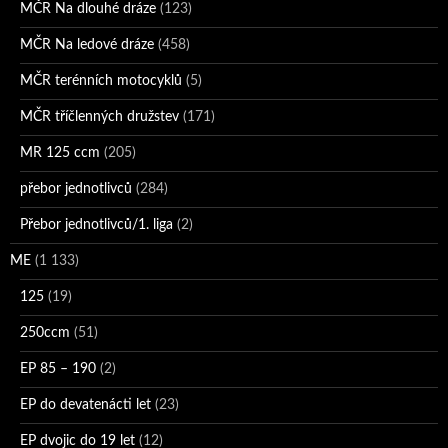
MČR Na dlouhé dráze
(123)
MČR Na ledové dráze
(458)
MČR terénních motocyklů
(5)
MČR tříčlenných družstev
(171)
MR 125 ccm
(205)
přebor jednotlivců
(284)
Přebor jednotlivců/1. liga
(2)
ME
(1 133)
125
(19)
250ccm
(51)
EP 85 – 190
(2)
EP do devatenácti let
(23)
EP dvojic do 19 let
(12)