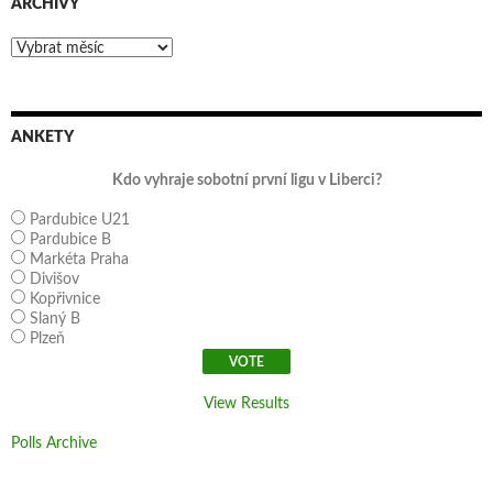
ARCHIVY
Archivy
ANKETY
Kdo vyhraje sobotní první ligu v Liberci?
Pardubice U21
Pardubice B
Markéta Praha
Divišov
Kopřivnice
Slaný B
Plzeň
View Results
Polls Archive