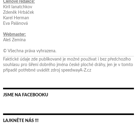
Členové redakce:
Kiril Ianatchkov
Zdeněk Hrbáček
Karel Herman
Eva Palánová
Webmaster:
Aleš Zemina
© Všechna práva vyhrazena.
Faktické údaje zde publikované je možné používat i bez předchozího
souhlasu pro šíření dobrého jména české ploché dráhy, jen je v tomto
případě potřebné uvádět zdroj speedwayA-Z.cz
JSME NA FACEBOOKU
LAJKNĚTE NÁS !!!