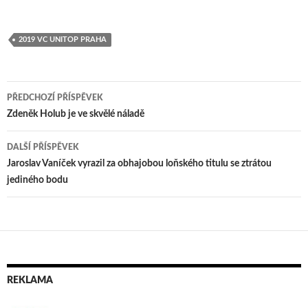
2019 VC UNITOP PRAHA
PŘEDCHOZÍ PŘÍSPĚVEK
Navigace
Zdeněk Holub je ve skvělé náladě
pro
DALŠÍ PŘÍSPĚVEK
příspěvek
Jaroslav Vaníček vyrazil za obhajobou loňského titulu se ztrátou
jediného bodu
REKLAMA