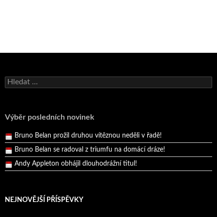
Bruno Belan se radoval z triumfu na domácí dráze!
Vyhledávání
Andy Appleton obhájil dlouhodrážní titul!
Reprezentační dvojice brala český titul!
Pražský přebor neskrblil překvapeními!
Výběr posledních novinek
Bruno Belan prožil druhou vítěznou neděli v řadě!
Bruno Belan se radoval z triumfu na domácí dráze!
Andy Appleton obhájil dlouhodrážní titul!
Reprezentační dvojice brala český titul!
NEJNOVĚJŠÍ PŘÍSPĚVKY