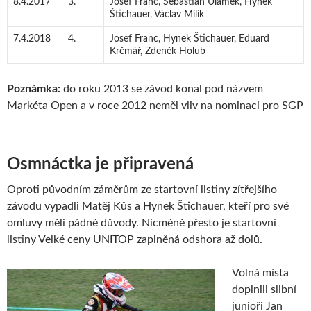
8.4.2017
3.
Josef Franc, Sebastian Ulamek, Hynek
Štichauer, Václav Milík
7.4.2018
4.
Josef Franc, Hynek Štichauer, Eduard
Krčmář, Zdeněk Holub
Poznámka:
do roku 2013 se závod konal pod názvem
Markéta Open a v roce 2012 neměl vliv na nominaci pro SGP
Osmnáctka je připravená
Oproti původním záměrům ze startovní listiny zítřejšího
závodu vypadli Matěj Kůs a Hynek Štichauer, kteří pro své
omluvy měli pádné důvody. Nicméně přesto je startovní
listiny Velké ceny UNITOP zaplněná odshora až dolů.
Volná místa
doplnili slibní
junioři Jan