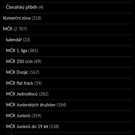
Čtenářský příběh
(4)
Komerční zóna
(218)
MČR
(2 707)
kalendář
(23)
MČR 1. liga
(381)
MČR 250 ccm
(89)
MČR Dvojic
(167)
MČR flat track
(59)
MČR Jednotlivců
(282)
MČR Juniorských družstev
(184)
MČR Juniorů
(359)
MČR Juniorů do 19 let
(138)