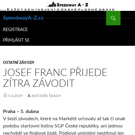
Hledat
SpeedwayA-Z.cz
PŘEJÍT
K
REGISTRACE
OBSAHU
PŘIHLÁSIT SE
WEBU
OSTATNÍ ZÁVODY
JOSEF FRANC PŘIJEDE
ZÍTRA ZÁVODIT
5.4.2019
ANTONÍN ŠKACH
Praha – 5. dubna
V šesti závodech, které na Markétě určovaly ať tak či onak
podobu startovní listiny SGP České republiky, ani jednou
nechyběl ve finálové jízdě. Pódiové umístění nestihnul jen