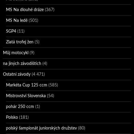
MS Na dlouhé dráze
(367)
MS Na ledě
(501)
SGP4
(11)
Zlatá trofej žen
(5)
Můj motocykl
(9)
na jiných závodištích
(4)
Ostatní závody
(4 471)
Markéta Cup 125 ccm
(585)
Mistrovství Slovenska
(54)
pohár 250 ccm
(1)
Polsko
(181)
polský šampionát juniorských družstev
(80)