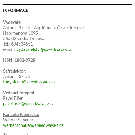
INFORMACE
Vydavatel:
Antonín Škach - Angličtina v České Třebové
Habrmanova 1895
560 02 Česká Třebová
Tel.: 604534551
e-mail:
vydavatelstvi@speedwaya-z.cz
ISSN: 1802-9728
Šéfredaktor:
Antonín Škach
tony.skach@speedwaya-z.cz
Vedoucí fotograf:
Pavel Fišer
pavel.fiser@speedwaya-z.cz
Kancelář Německo:
Werner Schauer
werner.schauer@speedwaya-z.cz