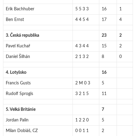
Erik Bachhuber
5 5 3 3
16
1
Ben Ernst
4 4 5 4
17
4
3. Česká republika
23
2
Pavel Kuchař
4 3 4 4
15
2
Daniel Šilhán
2 1 3 2
8
0
4. Lotyšsko
16
Francis Gusts
2 M 0 3
5
Rudolf Sprogis
3 2 1 5
11
5. Velká Británie
7
Jordan Palin
1 2 2 0
5
Milan Dobiáš, CZ
0 0 1 1
2