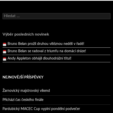
Bruno Belan se radoval z triumfu na domácí dráze!
Vyhledávání
Andy Appleton obhájil dlouhodrážní titul!
Reprezentační dvojice brala český titul!
Pražský přebor neskrblil překvapeními!
Výběr posledních novinek
Bruno Belan prožil druhou vítěznou neděli v řadě!
Bruno Belan se radoval z triumfu na domácí dráze!
Andy Appleton obhájil dlouhodrážní titul!
Reprezentační dvojice brala český titul!
NEJNOVĚJŠÍ PŘÍSPĚVKY
Žarnovický majstrovský víkend
Přichází čas českého finále
Pardubický MACEC Cup vyplní pondělní podvečer