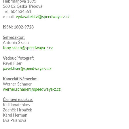
Habrmanova 1895
560 02 Česká Třebová
Tel.: 604534551
e-mail:
vydavatelstvi@speedwaya-z.cz
ISSN: 1802-9728
Šéfredaktor:
Antonín Škach
tony.skach@speedwaya-z.cz
Vedoucí fotograf:
Pavel Fišer
pavel.fiser@speedwaya-z.cz
Kancelář Německo:
Werner Schauer
werner.schauer@speedwaya-z.cz
Členové redakce:
Kiril Ianatchkov
Zdeněk Hrbáček
Karel Herman
Eva Palánová