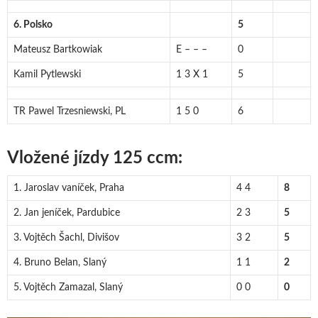
6. Polsko
5
Mateusz Bartkowiak
E – – –
0
Kamil Pytlewski
1 3 X 1
5
TR Pawel Trzesniewski, PL
1 5 0
6
Vložené jízdy 125 ccm:
1. Jaroslav vaníček, Praha
4 4
8
2. Jan jeníček, Pardubice
2 3
5
3. Vojtěch Šachl, Divišov
3 2
5
4. Bruno Belan, Slaný
1 1
2
5. Vojtěch Zamazal, Slaný
0 0
0