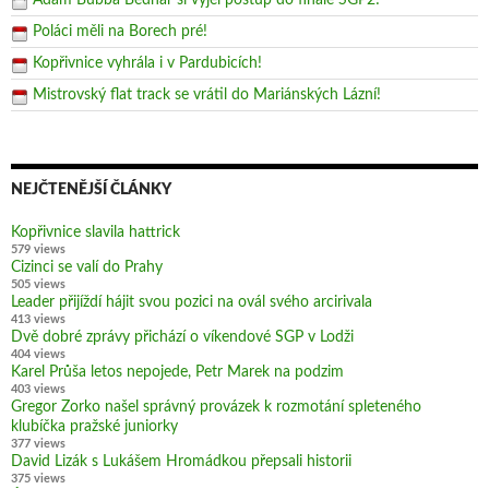
Adam Bubba Bednář si vyjel postup do finále SGP2!
Poláci měli na Borech pré!
Kopřivnice vyhrála i v Pardubicích!
Mistrovský flat track se vrátil do Mariánských Lázní!
NEJČTENĚJŠÍ ČLÁNKY
Kopřivnice slavila hattrick
579 views
Cizinci se valí do Prahy
505 views
Leader přijíždí hájit svou pozici na ovál svého arcirivala
413 views
Dvě dobré zprávy přichází o víkendové SGP v Lodži
404 views
Karel Průša letos nepojede, Petr Marek na podzim
403 views
Gregor Zorko našel správný provázek k rozmotání spleteného
klubíčka pražské juniorky
377 views
David Lizák s Lukášem Hromádkou přepsali historii
375 views