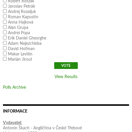
Robert Roszak
Jaroslav Petrák
Andrej Rozaljuk
Roman Kapustin
Anna Hajková
Alan Grupa
Andrei Popa
Erik Daniel Gheorghe
Adam Nejezchleba
David Hofman
Makar Levišin
Marián Jirout
View Results
Polls Archive
INFORMACE
Vydavatel:
Antonín Škach - Angličtina v České Třebové