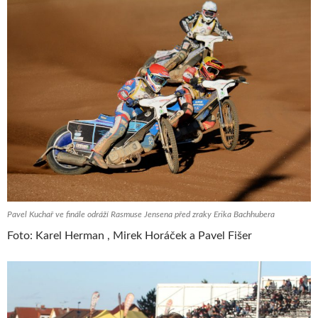
Pavel Kuchař ve finále odráží Rasmuse Jensena před zraky Erika Bachhubera
Foto: Karel Herman , Mirek Horáček a Pavel Fišer