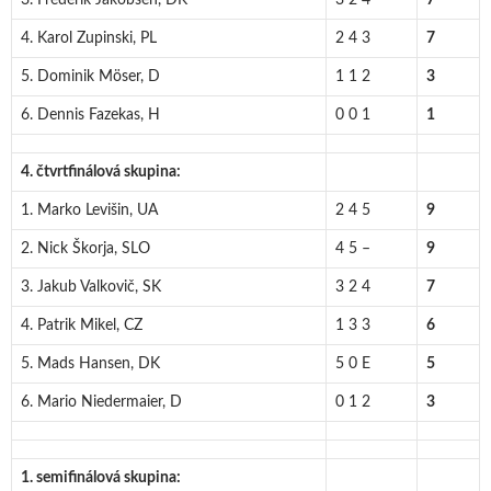
3. Frederik Jakobsen, DK
3 2 4
7
4. Karol Zupinski, PL
2 4 3
7
5. Dominik Möser, D
1 1 2
3
6. Dennis Fazekas, H
0 0 1
1
4. čtvrtfinálová skupina:
1. Marko Levišin, UA
2 4 5
9
2. Nick Škorja, SLO
4 5 –
9
3. Jakub Valkovič, SK
3 2 4
7
4. Patrik Mikel, CZ
1 3 3
6
5. Mads Hansen, DK
5 0 E
5
6. Mario Niedermaier, D
0 1 2
3
1. semifinálová skupina: