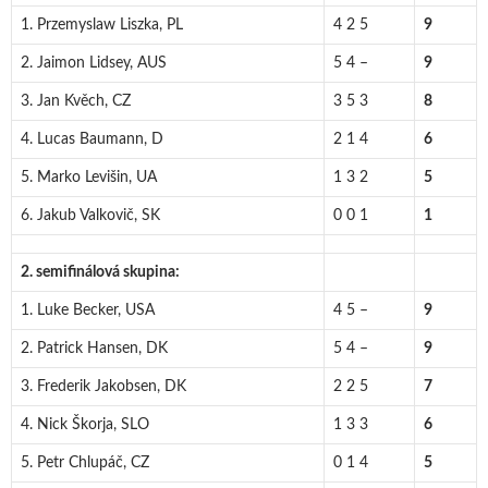
1. Przemyslaw Liszka, PL
4 2 5
9
2. Jaimon Lidsey, AUS
5 4 –
9
3. Jan Kvěch, CZ
3 5 3
8
4. Lucas Baumann, D
2 1 4
6
5. Marko Levišin, UA
1 3 2
5
6. Jakub Valkovič, SK
0 0 1
1
2. semifinálová skupina:
1. Luke Becker, USA
4 5 –
9
2. Patrick Hansen, DK
5 4 –
9
3. Frederik Jakobsen, DK
2 2 5
7
4. Nick Škorja, SLO
1 3 3
6
5. Petr Chlupáč, CZ
0 1 4
5