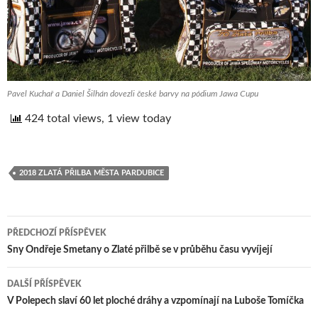
Pavel Kuchař a Daniel Šilhán dovezli české barvy na pódium Jawa Cupu
424 total views, 1 view today
2018 ZLATÁ PŘILBA MĚSTA PARDUBICE
PŘEDCHOZÍ PŘÍSPĚVEK
Navigace
Sny Ondřeje Smetany o Zlaté přilbě se v průběhu času vyvíjejí
pro
DALŠÍ PŘÍSPĚVEK
příspěvek
V Polepech slaví 60 let ploché dráhy a vzpomínají na Luboše Tomíčka