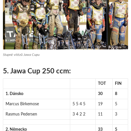
Stupně vítězů Jawa Cupu
5. Jawa Cup 250 ccm:
TOT
FIN
1. Dánsko
30
8
Marcus Birkemose
5 5 4 5
19
5
Rasmus Pedersen
3 4 2 2
11
3
2. Německo
33
5