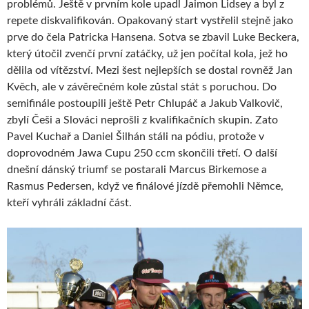
problémů. Ještě v prvním kole upadl Jaimon Lidsey a byl z
repete diskvalifikován. Opakovaný start vystřelil stejně jako
prve do čela Patricka Hansena. Sotva se zbavil Luke Beckera,
který útočil zvenčí první zatáčky, už jen počítal kola, jež ho
dělila od vítězství. Mezi šest nejlepších se dostal rovněž Jan
Kvěch, ale v závěrečném kole zůstal stát s poruchou. Do
semifinále postoupili ještě Petr Chlupáč a Jakub Valkovič,
zbylí Češi a Slováci neprošli z kvalifikačních skupin. Zato
Pavel Kuchař a Daniel Šilhán stáli na pódiu, protože v
doprovodném Jawa Cupu 250 ccm skončili třetí. O další
dnešní dánský triumf se postarali Marcus Birkemose a
Rasmus Pedersen, když ve finálové jízdě přemohli Němce,
kteří vyhráli základní část.