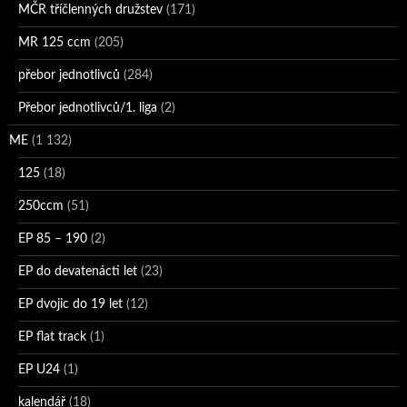
MČR tříčlenných družstev
(171)
MR 125 ccm
(205)
přebor jednotlivců
(284)
Přebor jednotlivců/1. liga
(2)
ME
(1 132)
125
(18)
250ccm
(51)
EP 85 – 190
(2)
EP do devatenácti let
(23)
EP dvojic do 19 let
(12)
EP flat track
(1)
EP U24
(1)
kalendář
(18)