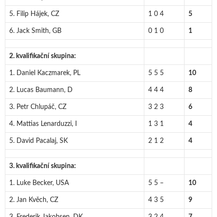
5. Filip Hájek, CZ
1 0 4
5
6. Jack Smith, GB
0 1 0
1
2. kvalifikační skupina:
1. Daniel Kaczmarek, PL
5 5 5
10
2. Lucas Baumann, D
4 4 4
8
3. Petr Chlupáč, CZ
3 2 3
6
4. Mattias Lenarduzzi, I
1 3 1
4
5. David Pacalaj, SK
2 1 2
4
3. kvalifikační skupina:
1. Luke Becker, USA
5 5 –
10
2. Jan Kvěch, CZ
4 3 5
9