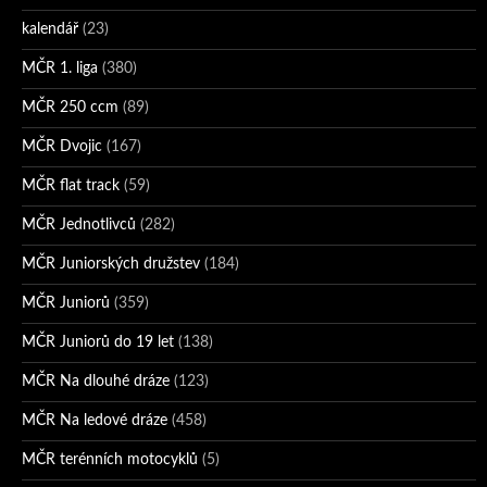
kalendář
(23)
MČR 1. liga
(380)
MČR 250 ccm
(89)
MČR Dvojic
(167)
MČR flat track
(59)
MČR Jednotlivců
(282)
MČR Juniorských družstev
(184)
MČR Juniorů
(359)
MČR Juniorů do 19 let
(138)
MČR Na dlouhé dráze
(123)
MČR Na ledové dráze
(458)
MČR terénních motocyklů
(5)