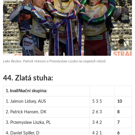
Luke Becker, Patrick Hansen a Przemyslaw Liszka na stupních vítězů
44. Zlatá stuha:
1. kvalifikační skupina:
1. Jaimon Lidsey, AUS
5 3 5
10
2. Patrick Hansen, DK
2 6 3
8
3. Przemyslaw Liszka, PL
3 4 2
7
4. Daniel Spiller, D
4 2 1
6