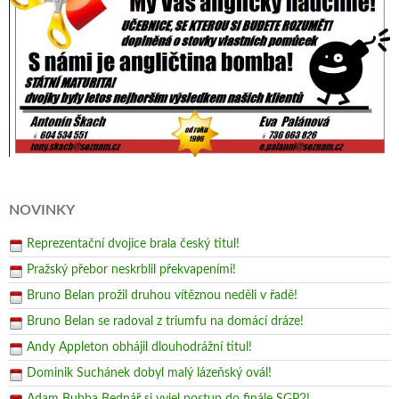
NOVINKY
Reprezentační dvojice brala český titul!
Pražský přebor neskrblil překvapeními!
Bruno Belan prožil druhou vítěznou neděli v řadě!
Bruno Belan se radoval z triumfu na domácí dráze!
Andy Appleton obhájil dlouhodrážní titul!
Dominik Suchánek dobyl malý lázeňský ovál!