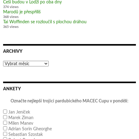
Češi budou v Lodži po oba dny
374 views
Marodů je přespříliš
368 views
Tai Woffinden se rozloučil s plochou dráhou
365 views
ARCHIVY
Archivy
ANKETY
Označte nejlepší trojici pardubického MACEC Cupu v pondělí:
Jan Jeníček
Marek Ziman
Milen Manev
Adrian Sorin Gheorghe
Sebastian Szostak