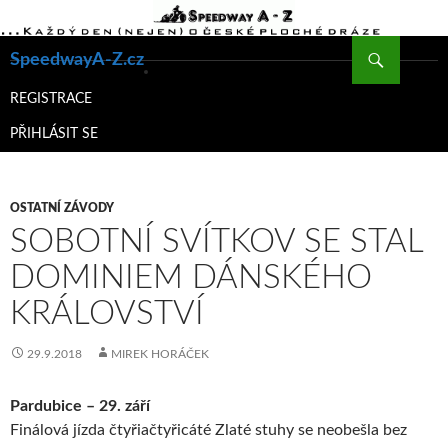
Hledat
SpeedwayA-Z.cz
PŘEJÍT
K
REGISTRACE
OBSAHU
PŘIHLÁSIT SE
WEBU
OSTATNÍ ZÁVODY
SOBOTNÍ SVÍTKOV SE STAL
DOMINIEM DÁNSKÉHO
KRÁLOVSTVÍ
29.9.2018
MIREK HORÁČEK
Pardubice – 29. září
Finálová jízda čtyřiačtyřicáté Zlaté stuhy se neobešla bez