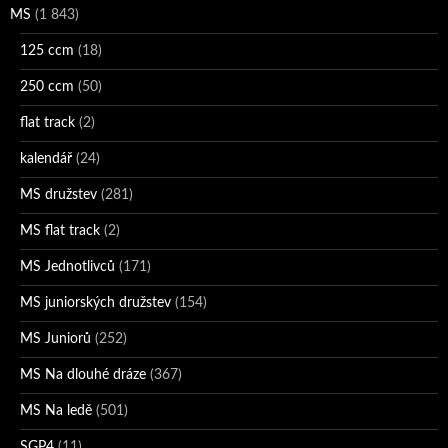
MS
(1 843)
125 ccm
(18)
250 ccm
(50)
flat track
(2)
kalendář
(24)
MS družstev
(281)
MS flat track
(2)
MS Jednotlivců
(171)
MS juniorských družstev
(154)
MS Juniorů
(252)
MS Na dlouhé dráze
(367)
MS Na ledě
(501)
SGP4
(11)