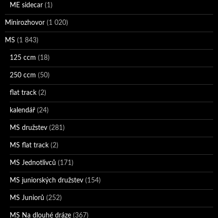
ME sidecar
(1)
Minirozhovor
(1 020)
MS
(1 843)
125 ccm
(18)
250 ccm
(50)
flat track
(2)
kalendář
(24)
MS družstev
(281)
MS flat track
(2)
MS Jednotlivců
(171)
MS juniorských družstev
(154)
MS Juniorů
(252)
MS Na dlouhé dráze
(367)