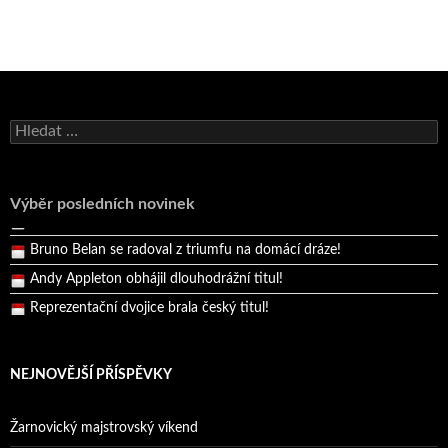
Bruno Belan se radoval z triumfu na domácí dráze!
Andy Appleton obhájil dlouhodrážní titul!
Vyhledávání
Reprezentační dvojice brala český titul!
Pražský přebor neskrblil překvapeními!
Výběr posledních novinek
Bruno Belan prožil druhou vítěznou neděli v řadě!
Bruno Belan se radoval z triumfu na domácí dráze!
Andy Appleton obhájil dlouhodrážní titul!
Reprezentační dvojice brala český titul!
NEJNOVĚJŠÍ PŘÍSPĚVKY
Žarnovický majstrovský víkend