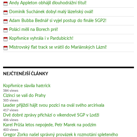
Andy Appleton obhájil dlouhodrážní titul!
Dominik Suchánek dobyl malý lázeňský ovál!
Adam Bubba Bednář si vyjel postup do finále SGP2!
Poláci měli na Borech pré!
Kopřivnice vyhrála i v Pardubicích!
Mistrovský flat track se vrátil do Mariánských Lázní!
NEJČTENĚJŠÍ ČLÁNKY
Kopřivnice slavila hattrick
584 views
Cizinci se valí do Prahy
505 views
Leader přijíždí hájit svou pozici na ovál svého arcirivala
417 views
Dvě dobré zprávy přichází o víkendové SGP v Lodži
406 views
Karel Průša letos nepojede, Petr Marek na podzim
403 views
Gregor Zorko našel správný provázek k rozmotání spleteného