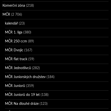
Komerční zóna
(218)
MČR
(2 706)
kalendář
(23)
MČR 1. liga
(380)
MČR 250 ccm
(89)
MČR Dvojic
(167)
MČR flat track
(59)
MČR Jednotlivců
(282)
MČR Juniorských družstev
(184)
MČR Juniorů
(359)
MČR Juniorů do 19 let
(138)
MČR Na dlouhé dráze
(123)