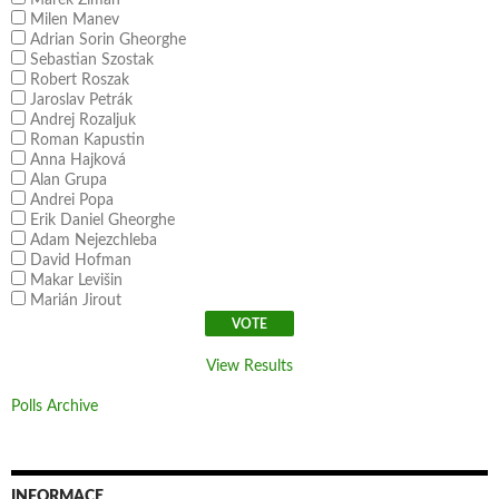
Milen Manev
Adrian Sorin Gheorghe
Sebastian Szostak
Robert Roszak
Jaroslav Petrák
Andrej Rozaljuk
Roman Kapustin
Anna Hajková
Alan Grupa
Andrei Popa
Erik Daniel Gheorghe
Adam Nejezchleba
David Hofman
Makar Levišin
Marián Jirout
View Results
Polls Archive
INFORMACE