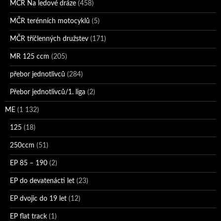
MČR Na ledové dráze
(458)
MČR terénních motocyklů
(5)
MČR tříčlenných družstev
(171)
MR 125 ccm
(205)
přebor jednotlivců
(284)
Přebor jednotlivců/1. liga
(2)
ME
(1 132)
125
(18)
250ccm
(51)
EP 85 – 190
(2)
EP do devatenácti let
(23)
EP dvojic do 19 let
(12)
EP flat track
(1)