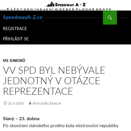
Hledat
SpeedwayA-Z.cz
PŘEJÍT
K
REGISTRACE
OBSAHU
PŘIHLÁSIT SE
WEBU
MS JUNIORŮ
VV SPD BYL NEBÝVALE
JEDNOTNÝ V OTÁZCE
REPREZENTACE
25.4.2005
ANTONÍN ŠKACH
Slaný – 23. dubna
Po skončení slánského prvého kola mistrovství republiky