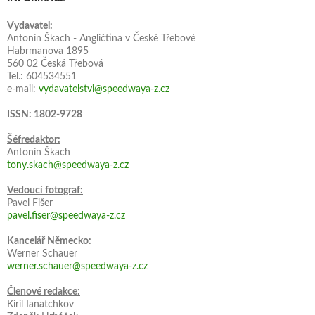
Vydavatel:
Antonín Škach - Angličtina v České Třebové
Habrmanova 1895
560 02 Česká Třebová
Tel.: 604534551
e-mail:
vydavatelstvi@speedwaya-z.cz
ISSN: 1802-9728
Šéfredaktor:
Antonín Škach
tony.skach@speedwaya-z.cz
Vedoucí fotograf:
Pavel Fišer
pavel.fiser@speedwaya-z.cz
Kancelář Německo:
Werner Schauer
werner.schauer@speedwaya-z.cz
Členové redakce:
Kiril Ianatchkov