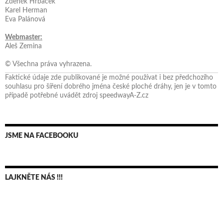
Zdeněk Hrbáček
Karel Herman
Eva Palánová
Webmaster:
Aleš Zemina
© Všechna práva vyhrazena.
Faktické údaje zde publikované je možné používat i bez předchozího
souhlasu pro šíření dobrého jména české ploché dráhy, jen je v tomto
případě potřebné uvádět zdroj speedwayA-Z.cz
JSME NA FACEBOOKU
LAJKNĚTE NÁS !!!