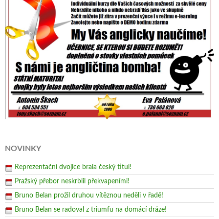
NOVINKY
Reprezentační dvojice brala český titul!
Pražský přebor neskrblil překvapeními!
Bruno Belan prožil druhou vítěznou neděli v řadě!
Bruno Belan se radoval z triumfu na domácí dráze!