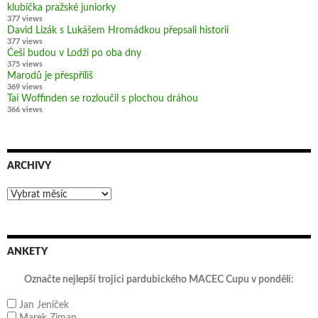
klubíčka pražské juniorky
377 views
David Lizák s Lukášem Hromádkou přepsali historii
377 views
Češi budou v Lodži po oba dny
375 views
Marodů je přespříliš
369 views
Tai Woffinden se rozloučil s plochou dráhou
366 views
ARCHIVY
Archivy
ANKETY
Označte nejlepší trojici pardubického MACEC Cupu v pondělí:
Jan Jeníček
Marek Ziman