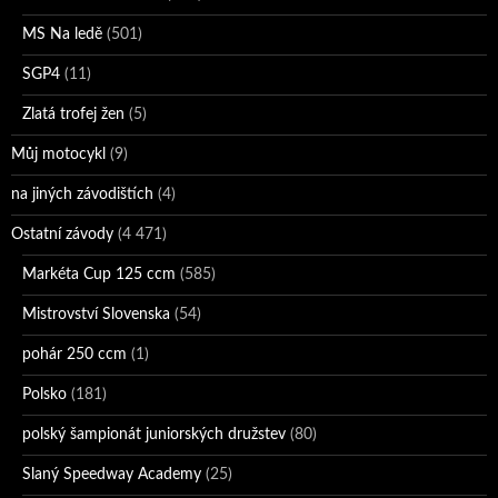
MS Na ledě
(501)
SGP4
(11)
Zlatá trofej žen
(5)
Můj motocykl
(9)
na jiných závodištích
(4)
Ostatní závody
(4 471)
Markéta Cup 125 ccm
(585)
Mistrovství Slovenska
(54)
pohár 250 ccm
(1)
Polsko
(181)
polský šampionát juniorských družstev
(80)
Slaný Speedway Academy
(25)