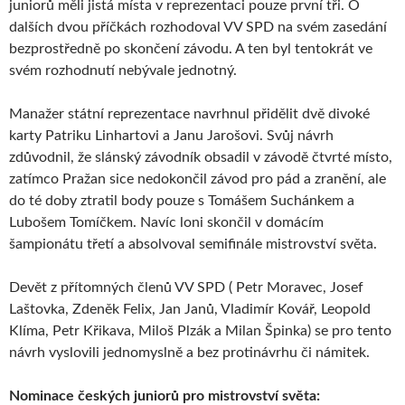
juniorů měli jistá místa v reprezentaci pouze první tři. O
dalších dvou příčkách rozhodoval VV SPD na svém zasedání
bezprostředně po skončení závodu. A ten byl tentokrát ve
svém rozhodnutí nebývale jednotný.
Manažer státní reprezentace navrhnul přidělit dvě divoké
karty Patriku Linhartovi a Janu Jarošovi. Svůj návrh
zdůvodnil, že slánský závodník obsadil v závodě čtvrté místo,
zatímco Pražan sice nedokončil závod pro pád a zranění, ale
do té doby ztratil body pouze s Tomášem Suchánkem a
Lubošem Tomíčkem. Navíc loni skončil v domácím
šampionátu třetí a absolvoval semifinále mistrovství světa.
Devět z přítomných členů VV SPD ( Petr Moravec, Josef
Laštovka, Zdeněk Felix, Jan Janů, Vladimír Kovář, Leopold
Klíma, Petr Křikava, Miloš Plzák a Milan Špinka) se pro tento
návrh vyslovili jednomyslně a bez protinávrhu či námitek.
Nominace českých juniorů pro mistrovství světa: