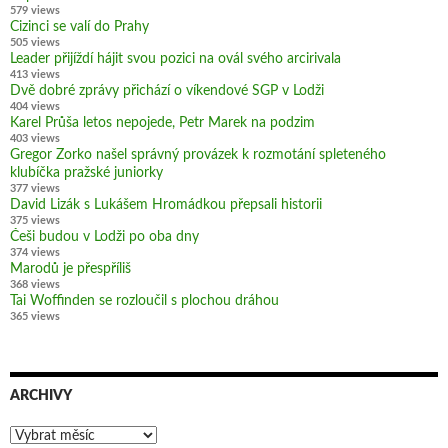
579 views
Cizinci se valí do Prahy
505 views
Leader přijíždí hájit svou pozici na ovál svého arcirivala
413 views
Dvě dobré zprávy přichází o víkendové SGP v Lodži
404 views
Karel Průša letos nepojede, Petr Marek na podzim
403 views
Gregor Zorko našel správný provázek k rozmotání spleteného
klubíčka pražské juniorky
377 views
David Lizák s Lukášem Hromádkou přepsali historii
375 views
Češi budou v Lodži po oba dny
374 views
Marodů je přespříliš
368 views
Tai Woffinden se rozloučil s plochou dráhou
365 views
ARCHIVY
Archivy