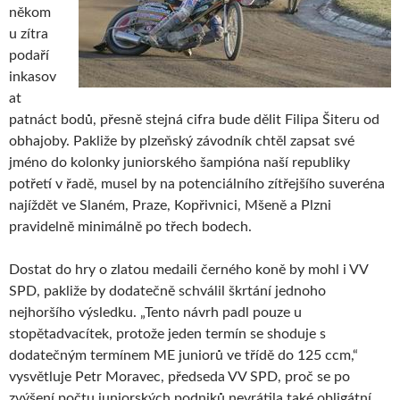
někom
u zítra
podaří
inkasov
at
patnáct bodů, přesně stejná cifra bude dělit Filipa Šiteru od
obhajoby. Pakliže by plzeňský závodník chtěl zapsat své
jméno do kolonky juniorského šampióna naší republiky
potřetí v řadě, musel by na potenciálního zítřejšího suveréna
najíždět ve Slaném, Praze, Kopřivnici, Mšeně a Plzni
pravidelně minimálně po třech bodech.
Dostat do hry o zlatou medaili černého koně by mohl i VV
SPD, pakliže by dodatečně schválil škrtání jednoho
nejhoršího výsledku. „Tento návrh padl pouze u
stopětadvacítek, protože jeden termín se shoduje s
dodatečným termínem ME juniorů ve třídě do 125 ccm,“
vysvětluje Petr Moravec, předseda VV SPD, proč se po
zvýšení počtu juniorských podniků nevrátila také obligátní