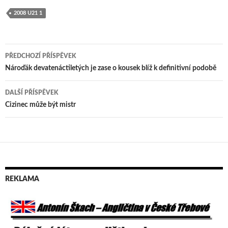
2008 U21 1
PŘEDCHOZÍ PŘÍSPĚVEK
Navigace
Nároďák devatenáctiletých je zase o kousek blíž k definitivní podobě
pro
DALŠÍ PŘÍSPĚVEK
příspěvek
Cizinec může být mistr
REKLAMA