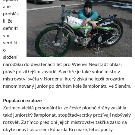
aně
prohlás
il, že
definiti
vní
verdikt
o
složení
nároďáku do devatenácti let pro Wiener Neustadt ohlásí
právě po zítřejším závodě. A ve hře je také volné místo v
mistrovství světa v Nordenu, který získá nejlepší prozatím
nenominovaný junior po druhém kole šampionátu ve Slaném.
Populační exploze
Zatímco vleklá personální krize české ploché dráhy zasáhla
také juniorský šampionát, stopětadvacítky prožívají nebývalý
rozkvět. Zatímco předloni jejich mistrovství takřka zašlo na
úbytě nebýt ostaršení Eduarda Krčmáře, letos počty