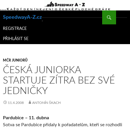
Hledat
SpeedwayA-Z.cz
PŘEJÍT
K
REGISTRACE
OBSAHU
PŘIHLÁSIT SE
WEBU
MČR JUNIORŮ
ČESKÁ JUNIORKA
STARTUJE ZÍTRA BEZ SVÉ
JEDNIČKY
11.4.2008
ANTONÍN ŠKACH
Pardubice – 11. dubna
Sotva se Pardubice přidaly k pořadatelům, kteří se rozhodli