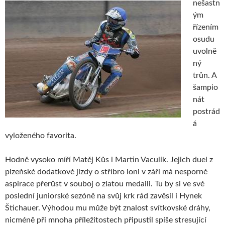
nešastn
ým
řízením
osudu
uvolně
ný
trůn. A
šampio
nát
postrád
á
vyloženého favorita.
Hodně vysoko míří Matěj Kůs i Martin Vaculík. Jejich duel z
plzeňské dodatkové jízdy o stříbro loni v září má nesporné
aspirace přerůst v souboj o zlatou medaili. Tu by si ve své
poslední juniorské sezóně na svůj krk rád zavěsil i Hynek
Štichauer. Výhodou mu může být znalost svítkovské dráhy,
nicméně při mnoha příležitostech připustil spíše stresující