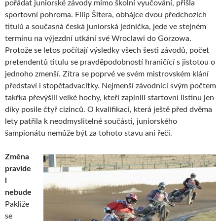
pořádat juniorské závody mimo školní vyučování, přišla
sportovní pohroma. Filip Šitera, obhájce dvou předchozích
titulů a současná česká juniorská jednička, jede ve stejném
termínu na výjezdní utkání své Wroclawi do Gorzowa.
Protože se letos počítají výsledky všech šesti závodů, počet
pretendentů titulu se pravděpodobností hraničící s jistotou o
jednoho zmenší. Zítra se poprvé ve svém mistrovském klání
představí i stopětadvacítky. Nejmenší závodníci svým počtem
takřka převýšili velké hochy, kteří zaplnili startovní listinu jen
díky posile čtyř cizinců. O kvalifikaci, která ještě před dvěma
lety patřila k neodmyslitelné součásti, juniorského
šampionátu nemůže být za tohoto stavu ani řeči.
Změna
pravide
l
nebude
Pakliže
se