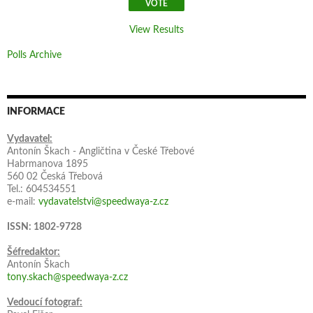
View Results
Polls Archive
INFORMACE
Vydavatel:
Antonín Škach - Angličtina v České Třebové
Habrmanova 1895
560 02 Česká Třebová
Tel.: 604534551
e-mail:
vydavatelstvi@speedwaya-z.cz
ISSN: 1802-9728
Šéfredaktor:
Antonín Škach
tony.skach@speedwaya-z.cz
Vedoucí fotograf: