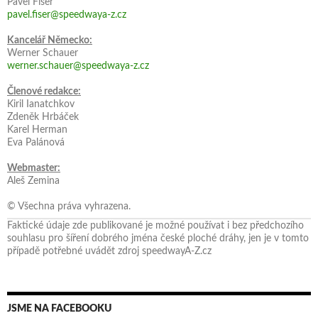
Pavel Fišer
pavel.fiser@speedwaya-z.cz
Kancelář Německo:
Werner Schauer
werner.schauer@speedwaya-z.cz
Členové redakce:
Kiril Ianatchkov
Zdeněk Hrbáček
Karel Herman
Eva Palánová
Webmaster:
Aleš Zemina
© Všechna práva vyhrazena.
Faktické údaje zde publikované je možné používat i bez předchozího
souhlasu pro šíření dobrého jména české ploché dráhy, jen je v tomto
případě potřebné uvádět zdroj speedwayA-Z.cz
JSME NA FACEBOOKU