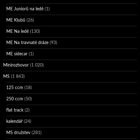
ME Juniorů na ledě
(1)
ME Klubů
(26)
ME Na ledě
(130)
ME Na travnaté dráze
(93)
ME sidecar
(1)
Minirozhovor
(1 020)
MS
(1 843)
125 ccm
(18)
250 ccm
(50)
flat track
(2)
kalendář
(24)
MS družstev
(281)