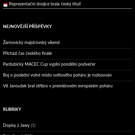
Pražský přebor neskrblil překvapeními!
Bruno Belan prožil druhou vítěznou neděli v řadě!
Bruno Belan se radoval z triumfu na domácí dráze!
NEJNOVĚJŠÍ PŘÍSPĚVKY
Andy Appleton obhájil dlouhodrážní titul!
Reprezentační dvojice brala český titul!
Žarnovický majstrovský víkend
Přichází čas českého finále
Pardubický MACEC Cup vyplní pondělní podvečer
Boj o poslední volné místo světového poháru je rozlosován
Vít Janoušek bral stříbro v premiérovém evropském poháru
RUBRIKY
Dopisy z Jawy
(1)