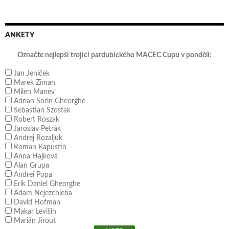
ANKETY
Označte nejlepší trojici pardubického MACEC Cupu v pondělí:
Jan Jeníček
Marek Ziman
Milen Manev
Adrian Sorin Gheorghe
Sebastian Szostak
Robert Roszak
Jaroslav Petrák
Andrej Rozaljuk
Roman Kapustin
Anna Hajková
Alan Grupa
Andrei Popa
Erik Daniel Gheorghe
Adam Nejezchleba
David Hofman
Makar Levišin
Marián Jirout