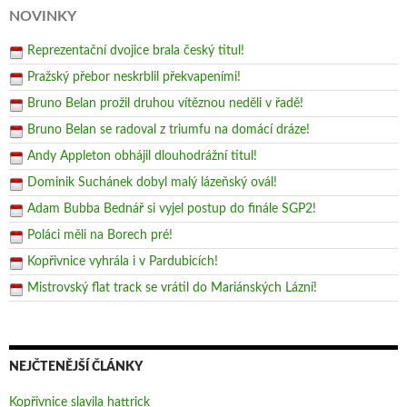
NOVINKY
Reprezentační dvojice brala český titul!
Pražský přebor neskrblil překvapeními!
Bruno Belan prožil druhou vítěznou neděli v řadě!
Bruno Belan se radoval z triumfu na domácí dráze!
Andy Appleton obhájil dlouhodrážní titul!
Dominik Suchánek dobyl malý lázeňský ovál!
Adam Bubba Bednář si vyjel postup do finále SGP2!
Poláci měli na Borech pré!
Kopřivnice vyhrála i v Pardubicích!
Mistrovský flat track se vrátil do Mariánských Lázní!
NEJČTENĚJŠÍ ČLÁNKY
Kopřivnice slavila hattrick