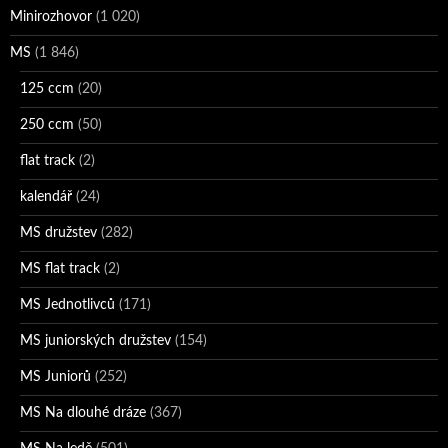
Minirozhovor
(1 020)
MS
(1 846)
125 ccm
(20)
250 ccm
(50)
flat track
(2)
kalendář
(24)
MS družstev
(282)
MS flat track
(2)
MS Jednotlivců
(171)
MS juniorských družstev
(154)
MS Juniorů
(252)
MS Na dlouhé dráze
(367)