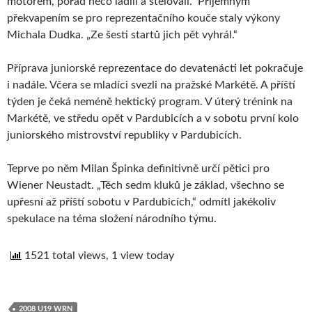
motorem, pořád něco ladili a štelovali.“ Příjemným
překvapením se pro reprezentačního kouče staly výkony
Michala Dudka. „Ze šesti startů jich pět vyhrál.“
Příprava juniorské reprezentace do devatenácti let pokračuje
i nadále. Včera se mladíci svezli na pražské Markétě. A příští
týden je čeká neméně hektický program. V úterý trénink na
Markétě, ve středu opět v Pardubicích a v sobotu první kolo
juniorského mistrovství republiky v Pardubicích.
Teprve po něm Milan Špinka definitivně určí pětici pro
Wiener Neustadt. „Těch sedm kluků je základ, všechno se
upřesní až příští sobotu v Pardubicích,“ odmítl jakékoliv
spekulace na téma složení národního týmu.
1521 total views, 1 view today
2008 U19 WRN