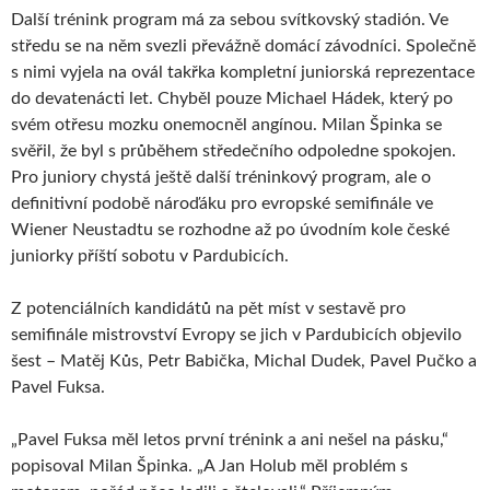
Další trénink program má za sebou svítkovský stadión. Ve
středu se na něm svezli převážně domácí závodníci. Společně
s nimi vyjela na ovál takřka kompletní juniorská reprezentace
do devatenácti let. Chyběl pouze Michael Hádek, který po
svém otřesu mozku onemocněl angínou. Milan Špinka se
svěřil, že byl s průběhem středečního odpoledne spokojen.
Pro juniory chystá ještě další tréninkový program, ale o
definitivní podobě nároďáku pro evropské semifinále ve
Wiener Neustadtu se rozhodne až po úvodním kole české
juniorky příští sobotu v Pardubicích.
Z potenciálních kandidátů na pět míst v sestavě pro
semifinále mistrovství Evropy se jich v Pardubicích objevilo
šest – Matěj Kůs, Petr Babička, Michal Dudek, Pavel Pučko a
Pavel Fuksa.
„Pavel Fuksa měl letos první trénink a ani nešel na pásku,“
popisoval Milan Špinka. „A Jan Holub měl problém s