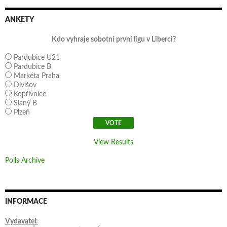
ANKETY
Kdo vyhraje sobotní první ligu v Liberci?
Pardubice U21
Pardubice B
Markéta Praha
Divišov
Kopřivnice
Slaný B
Plzeň
View Results
Polls Archive
INFORMACE
Vydavatel: