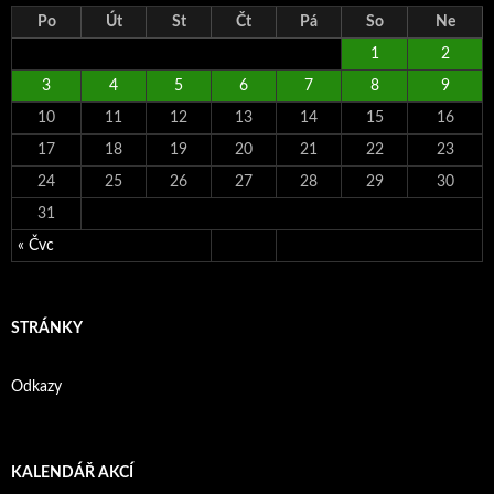
Po
Út
St
Čt
Pá
So
Ne
1
2
3
4
5
6
7
8
9
10
11
12
13
14
15
16
17
18
19
20
21
22
23
24
25
26
27
28
29
30
31
« Čvc
STRÁNKY
Odkazy
KALENDÁŘ AKCÍ