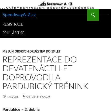
Hledat
SpeedwayA-Z.cz
PŘEJÍT
K
REGISTRACE
OBSAHU
PŘIHLÁSIT SE
WEBU
ME JUNIORSKÝCH DRUŽSTEV DO 19 LET
REPREZENTACE DO
DEVATENÁCTI LET
DOPROVODILA
PARDUBICKÝ TRÉNINK
4.4.2008
ANTONÍN ŠKACH
Pardubice – 2. dubna