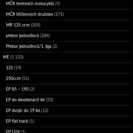
MČR terénních motocyklů
(5)
MČR tříčlenných družstev
(171)
MR 125 ccm
(205)
přebor jednotlivců
(284)
Přebor jednotlivců/1. liga
(2)
ME
(1 133)
125
(19)
250ccm
(51)
EP 85 – 190
(2)
EP do devatenácti let
(23)
EP dvojic do 19 let
(12)
EP flat track
(1)
EP U24
(1)