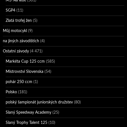
MS Na ledě
(501)
SGP4
(11)
Zlatá trofej žen
(5)
Můj motocykl
(9)
na jiných závodištích
(4)
Ostatní závody
(4 471)
Markéta Cup 125 ccm
(585)
Mistrovství Slovenska
(54)
pohár 250 ccm
(1)
Polsko
(181)
polský šampionát juniorských družstev
(80)
Slaný Speedway Academy
(25)
Slaný Trophy Talent 125
(10)