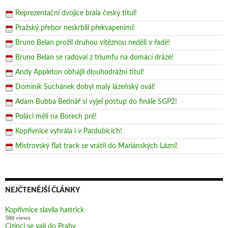
Reprezentační dvojice brala český titul!
Pražský přebor neskrblil překvapeními!
Bruno Belan prožil druhou vítěznou neděli v řadě!
Bruno Belan se radoval z triumfu na domácí dráze!
Andy Appleton obhájil dlouhodrážní titul!
Dominik Suchánek dobyl malý lázeňský ovál!
Adam Bubba Bednář si vyjel postup do finále SGP2!
Poláci měli na Borech pré!
Kopřivnice vyhrála i v Pardubicích!
Mistrovský flat track se vrátil do Mariánských Lázní!
NEJČTENĚJŠÍ ČLÁNKY
Kopřivnice slavila hattrick
588 views
Cizinci se valí do Prahy