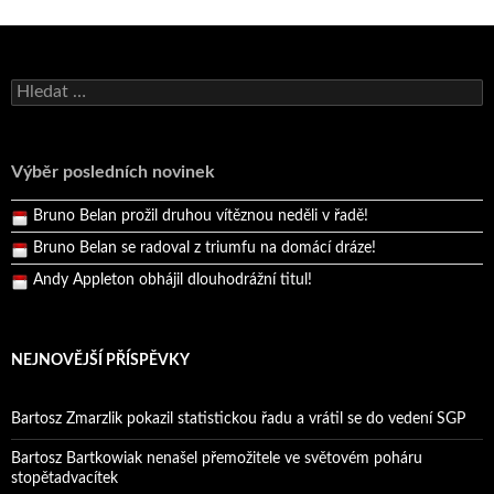
Bruno Belan se radoval z triumfu na domácí dráze!
Vyhledávání
Andy Appleton obhájil dlouhodrážní titul!
Reprezentační dvojice brala český titul!
Výběr posledních novinek
Pražský přebor neskrblil překvapeními!
Bruno Belan prožil druhou vítěznou neděli v řadě!
Bruno Belan se radoval z triumfu na domácí dráze!
Andy Appleton obhájil dlouhodrážní titul!
Reprezentační dvojice brala český titul!
NEJNOVĚJŠÍ PŘÍSPĚVKY
Bartosz Zmarzlik pokazil statistickou řadu a vrátil se do vedení SGP
Bartosz Bartkowiak nenašel přemožitele ve světovém poháru
stopětadvacítek