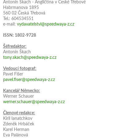
Antonín Škach - Angličtina v České Třebové
Habrmanova 1895
560 02 Česká Třebová
Tel.: 604534551
e-mail:
vydavatelstvi@speedwaya-z.cz
ISSN: 1802-9728
Šéfredaktor:
Antonín Škach
tony.skach@speedwaya-z.cz
Vedoucí fotograf:
Pavel Fišer
pavel.fiser@speedwaya-z.cz
Kancelář Německo:
Werner Schauer
werner.schauer@speedwaya-z.cz
Členové redakce:
Kiril Ianatchkov
Zdeněk Hrbáček
Karel Herman
Eva Palánová