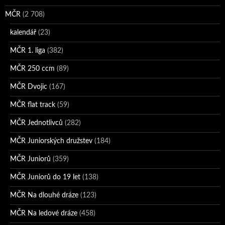
MČR
(2 708)
kalendář
(23)
MČR 1. liga
(382)
MČR 250 ccm
(89)
MČR Dvojic
(167)
MČR flat track
(59)
MČR Jednotlivců
(282)
MČR Juniorských družstev
(184)
MČR Juniorů
(359)
MČR Juniorů do 19 let
(138)
MČR Na dlouhé dráze
(123)
MČR Na ledové dráze
(458)