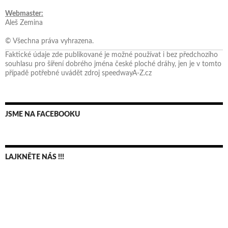
Webmaster:
Aleš Zemina
© Všechna práva vyhrazena.
Faktické údaje zde publikované je možné používat i bez předchozího
souhlasu pro šíření dobrého jména české ploché dráhy, jen je v tomto
případě potřebné uvádět zdroj speedwayA-Z.cz
JSME NA FACEBOOKU
LAJKNĚTE NÁS !!!