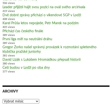
506 views
Leader přijíždí hájit svou pozici na ovál svého arcirivala
419 views
Dvě dobré zprávy přichází o víkendové SGP v Lodži
408 views
Karel Průša letos nepojede, Petr Marek na podzim
405 views
Přichází čas českého finále
389 views
První liga míří na neutrální dráhu
389 views
Gregor Zorko našel správný provázek k rozmotání spleteného
klubíčka pražské juniorky
381 views
David Lizák s Lukášem Hromádkou přepsali historii
380 views
Češi budou v Lodži po oba dny
377 views
ARCHIVY
Archivy