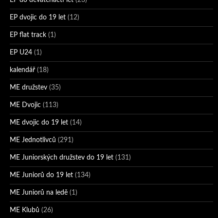
EP do devatenácti let
(23)
EP dvojic do 19 let
(12)
EP flat track
(1)
EP U24
(1)
kalendář
(18)
ME družstev
(35)
ME Dvojic
(113)
ME dvojic do 19 let
(14)
ME Jednotlivců
(291)
ME Juniorských družstev do 19 let
(131)
ME Juniorů do 19 let
(134)
ME Juniorů na ledě
(1)
ME Klubů
(26)