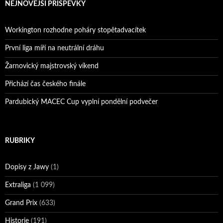
NEJNOVĚJŠÍ PŘÍSPĚVKY
Workington rozhodne poháry stopětadvacítek
První liga míří na neutrální dráhu
Žarnovický majstrovský víkend
Přichází čas českého finále
Pardubický MACEC Cup vyplní pondělní podvečer
RUBRIKY
Dopisy z Jawy
(1)
Extraliga
(1 099)
Grand Prix
(633)
Historie
(191)