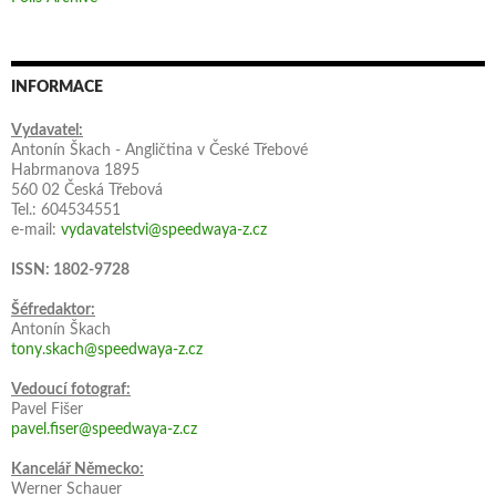
INFORMACE
Vydavatel:
Antonín Škach - Angličtina v České Třebové
Habrmanova 1895
560 02 Česká Třebová
Tel.: 604534551
e-mail:
vydavatelstvi@speedwaya-z.cz
ISSN: 1802-9728
Šéfredaktor:
Antonín Škach
tony.skach@speedwaya-z.cz
Vedoucí fotograf:
Pavel Fišer
pavel.fiser@speedwaya-z.cz
Kancelář Německo:
Werner Schauer