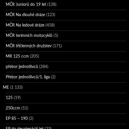
MČR Juniorů do 19 let
(138)
MČR Na dlouhé dráze
(123)
MČR Na ledové dráze
(458)
MČR terénních motocyklů
(5)
MČR tříčlenných družstev
(171)
MR 125 ccm
(205)
přebor jednotlivců
(284)
Přebor jednotlivců/1. liga
(2)
ME
(1 133)
125
(19)
250ccm
(51)
EP 85 – 190
(2)