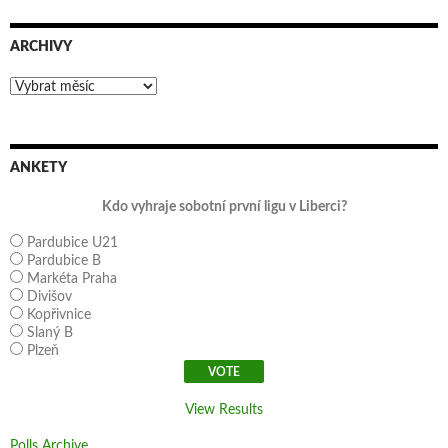
ARCHIVY
Archivy
ANKETY
Kdo vyhraje sobotní první ligu v Liberci?
Pardubice U21
Pardubice B
Markéta Praha
Divišov
Kopřivnice
Slaný B
Plzeň
View Results
Polls Archive