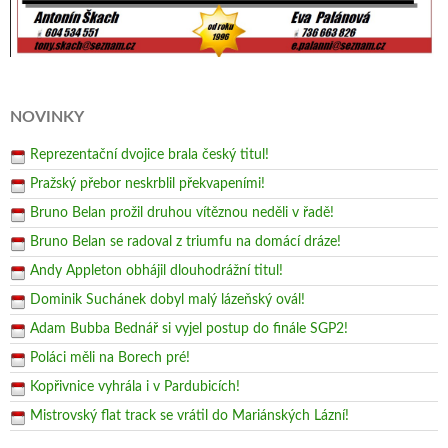
NOVINKY
Reprezentační dvojice brala český titul!
Pražský přebor neskrblil překvapeními!
Bruno Belan prožil druhou vítěznou neděli v řadě!
Bruno Belan se radoval z triumfu na domácí dráze!
Andy Appleton obhájil dlouhodrážní titul!
Dominik Suchánek dobyl malý lázeňský ovál!
Adam Bubba Bednář si vyjel postup do finále SGP2!
Poláci měli na Borech pré!
Kopřivnice vyhrála i v Pardubicích!
Mistrovský flat track se vrátil do Mariánských Lázní!