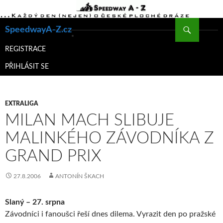
Hledat
SpeedwayA-Z.cz
PŘEJÍT
K
REGISTRACE
OBSAHU
PŘIHLÁSIT SE
WEBU
EXTRALIGA
MILAN MACH SLIBUJE
MALINKÉHO ZÁVODNÍKA Z
GRAND PRIX
27.8.2006
ANTONÍN ŠKACH
Slaný – 27. srpna
Závodníci i fanoušci řeší dnes dilema. Vyrazit den po pražské