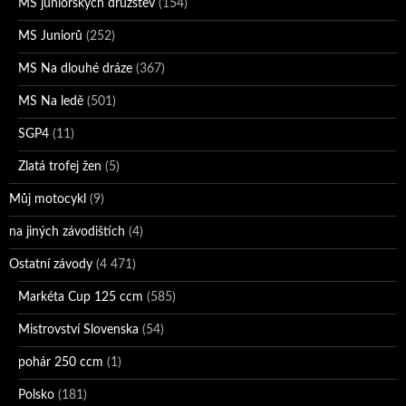
MS juniorských družstev
(154)
MS Juniorů
(252)
MS Na dlouhé dráze
(367)
MS Na ledě
(501)
SGP4
(11)
Zlatá trofej žen
(5)
Můj motocykl
(9)
na jiných závodištích
(4)
Ostatní závody
(4 471)
Markéta Cup 125 ccm
(585)
Mistrovství Slovenska
(54)
pohár 250 ccm
(1)
Polsko
(181)