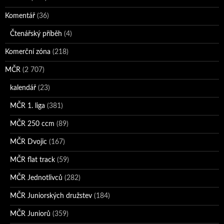
Komentář
(36)
Čtenářský příběh
(4)
Komerční zóna
(218)
MČR
(2 707)
kalendář
(23)
MČR 1. liga
(381)
MČR 250 ccm
(89)
MČR Dvojic
(167)
MČR flat track
(59)
MČR Jednotlivců
(282)
MČR Juniorských družstev
(184)
MČR Juniorů
(359)