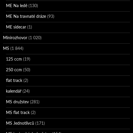
ME Na ledě
(130)
ME Na travnaté dráze
(93)
ME sidecar
(1)
Minirozhovor
(1 020)
MS
(1 844)
125 ccm
(19)
250 ccm
(50)
flat track
(2)
kalendář
(24)
MS družstev
(281)
MS flat track
(2)
MS Jednotlivců
(171)