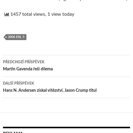
1457 total views, 1 view today
2006 EXL 5
PŘEDCHOZÍ PŘÍSPĚVEK
Navigace
Martin Gavenda řeší dilema
pro
DALŠÍ PŘÍSPĚVEK
příspěvek
Hans N. Andersen získal vítězství, Jason Crump titul