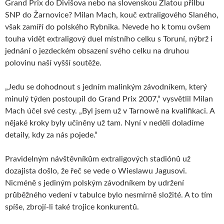
Grand Prix do Divišova nebo na slovenskou Zlatou přilbu
SNP do Žarnovice? Milan Mach, kouč extraligového Slaného,
však zamíří do polského Rybnika. Nevede ho k tomu ovšem
touha vidět extraligový duel místního celku s Toruní, nýbrž i
jednání o jezdeckém obsazení svého celku na druhou
polovinu naší vyšší soutěže.
„Jedu se dohodnout s jedním malinkým závodníkem, který
minulý týden postoupil do Grand Prix 2007,“ vysvětlil Milan
Mach účel své cesty. „Byl jsem už v Tarnowě na kvalifikaci. A
nějaké kroky byly učiněny už tam. Nyní v neděli doladíme
detaily, kdy za nás pojede.“
Pravidelným návštěvníkům extraligových stadiónů už
dozajista došlo, že řeč se vede o Wieslawu Jagusovi.
Nicméně s jediným polským závodníkem by udržení
průběžného vedení v tabulce bylo nesmírně složité. A to tím
spíše, zbrojí-li také trojice konkurentů.