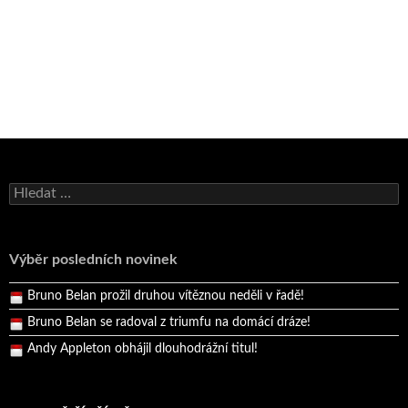
Bruno Belan se radoval z triumfu na domácí dráze!
Vyhledávání
Andy Appleton obhájil dlouhodrážní titul!
Reprezentační dvojice brala český titul!
Výběr posledních novinek
Pražský přebor neskrblil překvapeními!
Bruno Belan prožil druhou vítěznou neděli v řadě!
Bruno Belan se radoval z triumfu na domácí dráze!
Andy Appleton obhájil dlouhodrážní titul!
Reprezentační dvojice brala český titul!