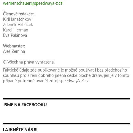
werner.schauer@speedwaya-z.cz
Členové redakce:
Kiril Ianatchkov
Zdeněk Hrbáček
Karel Herman
Eva Palánová
Webmaster:
Aleš Zemina
© Všechna práva vyhrazena.
Faktické údaje zde publikované je možné používat i bez předchozího
souhlasu pro šíření dobrého jména české ploché dráhy, jen je v tomto
případě potřebné uvádět zdroj speedwayA-Z.cz
JSME NA FACEBOOKU
LAJKNĚTE NÁS !!!