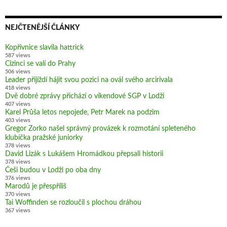
NEJČTENĚJŠÍ ČLÁNKY
Kopřivnice slavila hattrick
587 views
Cizinci se valí do Prahy
506 views
Leader přijíždí hájit svou pozici na ovál svého arcirivala
418 views
Dvě dobré zprávy přichází o víkendové SGP v Lodži
407 views
Karel Průša letos nepojede, Petr Marek na podzim
403 views
Gregor Zorko našel správný provázek k rozmotání spleteného
klubíčka pražské juniorky
378 views
David Lizák s Lukášem Hromádkou přepsali historii
378 views
Češi budou v Lodži po oba dny
376 views
Marodů je přespříliš
370 views
Tai Woffinden se rozloučil s plochou dráhou
367 views