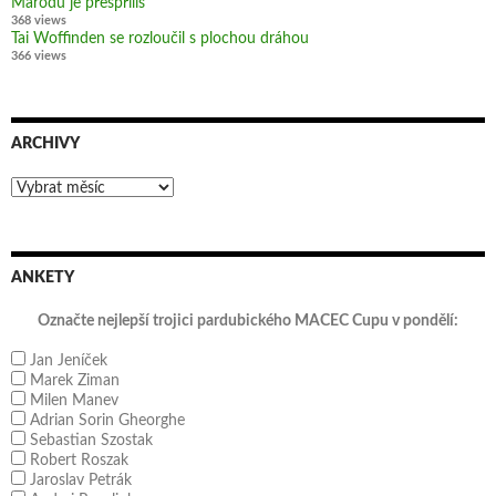
Marodů je přespříliš
368 views
Tai Woffinden se rozloučil s plochou dráhou
366 views
ARCHIVY
Archivy
ANKETY
Označte nejlepší trojici pardubického MACEC Cupu v pondělí:
Jan Jeníček
Marek Ziman
Milen Manev
Adrian Sorin Gheorghe
Sebastian Szostak
Robert Roszak
Jaroslav Petrák