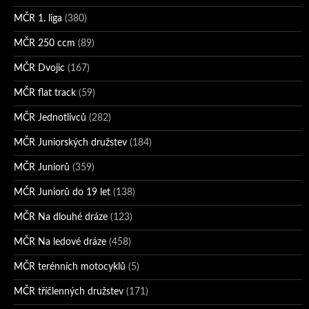
MČR 1. liga
(380)
MČR 250 ccm
(89)
MČR Dvojic
(167)
MČR flat track
(59)
MČR Jednotlivců
(282)
MČR Juniorských družstev
(184)
MČR Juniorů
(359)
MČR Juniorů do 19 let
(138)
MČR Na dlouhé dráze
(123)
MČR Na ledové dráze
(458)
MČR terénních motocyklů
(5)
MČR tříčlenných družstev
(171)