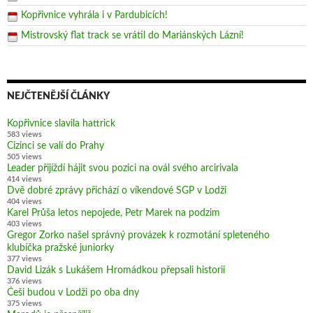
Kopřivnice vyhrála i v Pardubicích!
Mistrovský flat track se vrátil do Mariánských Lázní!
NEJČTENĚJŠÍ ČLÁNKY
Kopřivnice slavila hattrick
583 views
Cizinci se valí do Prahy
505 views
Leader přijíždí hájit svou pozici na ovál svého arcirivala
414 views
Dvě dobré zprávy přichází o víkendové SGP v Lodži
404 views
Karel Průša letos nepojede, Petr Marek na podzim
403 views
Gregor Zorko našel správný provázek k rozmotání spleteného
klubíčka pražské juniorky
377 views
David Lizák s Lukášem Hromádkou přepsali historii
376 views
Češi budou v Lodži po oba dny
375 views