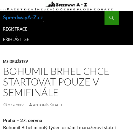
Hledat
SpeedwayA-Z.cz
PŘEJÍT
K
REGISTRACE
OBSAHU
PŘIHLÁSIT SE
WEBU
MS DRUŽSTEV
BOHUMIL BRHEL CHCE
STARTOVAT POUZE V
SEMIFINÁLE
27.6.2006
ANTONÍN ŠKACH
Praha – 27. června
Bohumil Brhel minulý týden oznámil manažerovi státní