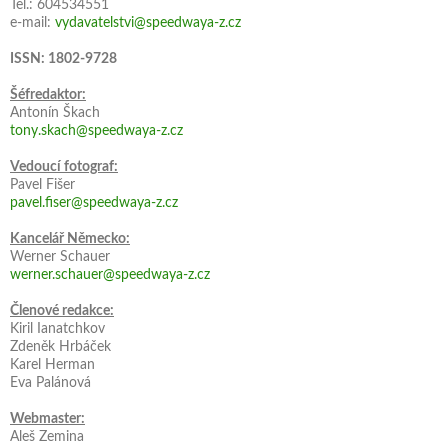
Tel.: 604534551
e-mail:
vydavatelstvi@speedwaya-z.cz
ISSN: 1802-9728
Šéfredaktor:
Antonín Škach
tony.skach@speedwaya-z.cz
Vedoucí fotograf:
Pavel Fišer
pavel.fiser@speedwaya-z.cz
Kancelář Německo:
Werner Schauer
werner.schauer@speedwaya-z.cz
Členové redakce:
Kiril Ianatchkov
Zdeněk Hrbáček
Karel Herman
Eva Palánová
Webmaster:
Aleš Zemina