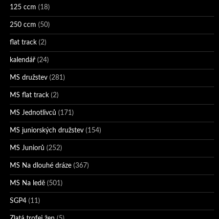
125 ccm
(18)
250 ccm
(50)
flat track
(2)
kalendář
(24)
MS družstev
(281)
MS flat track
(2)
MS Jednotlivců
(171)
MS juniorských družstev
(154)
MS Juniorů
(252)
MS Na dlouhé dráze
(367)
MS Na ledě
(501)
SGP4
(11)
Zlatá trofej žen
(5)