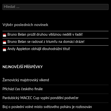
Bruno Belan se radoval z triumfu na domácí dráze!
Vyhledávání
Andy Appleton obhájil dlouhodrážní titul!
Reprezentační dvojice brala český titul!
Výběr posledních novinek
Pražský přebor neskrblil překvapeními!
Bruno Belan prožil druhou vítěznou neděli v řadě!
Bruno Belan se radoval z triumfu na domácí dráze!
Andy Appleton obhájil dlouhodrážní titul!
Reprezentační dvojice brala český titul!
NEJNOVĚJŠÍ PŘÍSPĚVKY
Žarnovický majstrovský víkend
Přichází čas českého finále
Pardubický MACEC Cup vyplní pondělní podvečer
Boj o poslední volné místo světového poháru je rozlosován