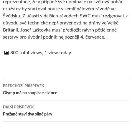
reprezentace, že v případě své nominace na světový pohár
družstev by startoval pouze v semifinálovém závodě ve
Švédsku. Z účasti v dalších závodech SWC musí rezignovat z
důvodu své technické nepřipravenosti na dráhy ve Velké
Británii. Josef Laštovka musí předložit návrh pětičlenné
sestavy pro úvodní podnik nejpozději 4. července.
800 total views, 1 view today
PŘEDCHOZÍ PŘÍSPĚVEK
Navigace
Olymp má na soupisce cizince
pro
DALŠÍ PŘÍSPĚVEK
příspěvek
Pražané staví dva silné páry