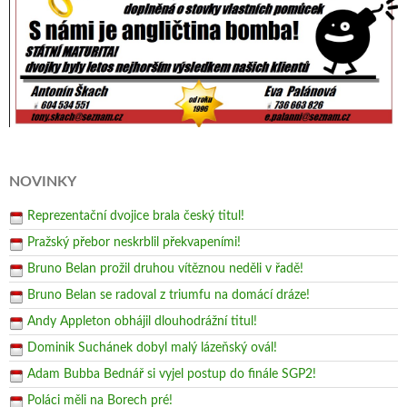
NOVINKY
Reprezentační dvojice brala český titul!
Pražský přebor neskrblil překvapeními!
Bruno Belan prožil druhou vítěznou neděli v řadě!
Bruno Belan se radoval z triumfu na domácí dráze!
Andy Appleton obhájil dlouhodrážní titul!
Dominik Suchánek dobyl malý lázeňský ovál!
Adam Bubba Bednář si vyjel postup do finále SGP2!
Poláci měli na Borech pré!