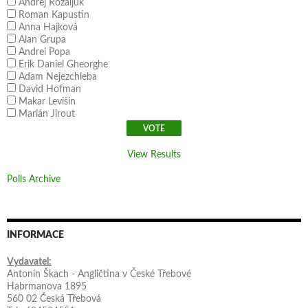
Andrej Rozaljuk
Roman Kapustin
Anna Hajková
Alan Grupa
Andrei Popa
Erik Daniel Gheorghe
Adam Nejezchleba
David Hofman
Makar Levišin
Marián Jirout
View Results
Polls Archive
INFORMACE
Vydavatel:
Antonín Škach - Angličtina v České Třebové
Habrmanova 1895
560 02 Česká Třebová