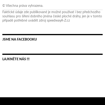
© Všechna práva vyhrazena.
Faktické údaje zde publikované je možné používat i bez předchozího
souhlasu pro šíření dobrého jména české ploché dráhy, jen je v tomto
případě potřebné uvádět zdroj speedwayA-Z.cz
JSME NA FACEBOOKU
LAJKNĚTE NÁS !!!