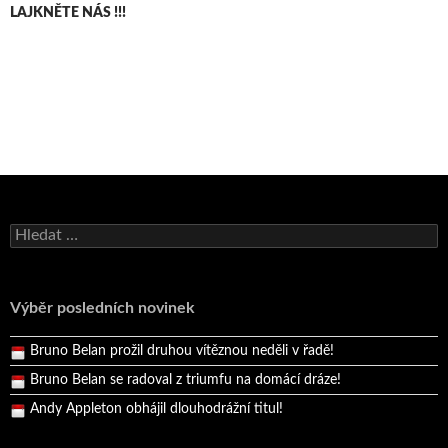
LAJKNĚTE NÁS !!!
Bruno Belan se radoval z triumfu na domácí dráze!
Vyhledávání
Andy Appleton obhájil dlouhodrážní titul!
Reprezentační dvojice brala český titul!
Výběr posledních novinek
Pražský přebor neskrblil překvapeními!
Bruno Belan prožil druhou vítěznou neděli v řadě!
Bruno Belan se radoval z triumfu na domácí dráze!
Andy Appleton obhájil dlouhodrážní titul!
Reprezentační dvojice brala český titul!