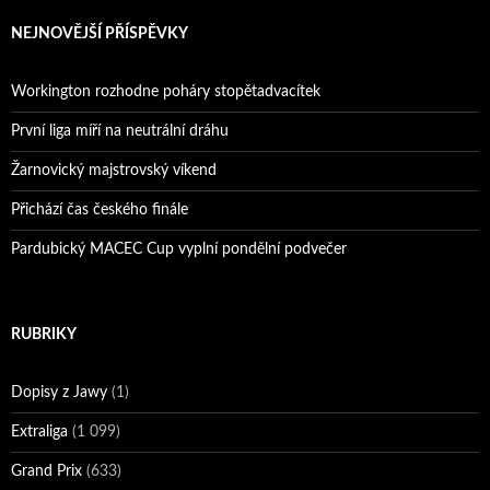
NEJNOVĚJŠÍ PŘÍSPĚVKY
Workington rozhodne poháry stopětadvacítek
První liga míří na neutrální dráhu
Žarnovický majstrovský víkend
Přichází čas českého finále
Pardubický MACEC Cup vyplní pondělní podvečer
RUBRIKY
Dopisy z Jawy
(1)
Extraliga
(1 099)
Grand Prix
(633)