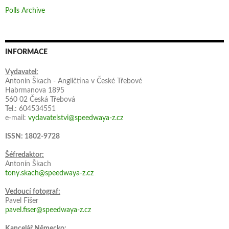
Polls Archive
INFORMACE
Vydavatel:
Antonín Škach - Angličtina v České Třebové
Habrmanova 1895
560 02 Česká Třebová
Tel.: 604534551
e-mail:
vydavatelstvi@speedwaya-z.cz
ISSN: 1802-9728
Šéfredaktor:
Antonín Škach
tony.skach@speedwaya-z.cz
Vedoucí fotograf:
Pavel Fišer
pavel.fiser@speedwaya-z.cz
Kancelář Německo: