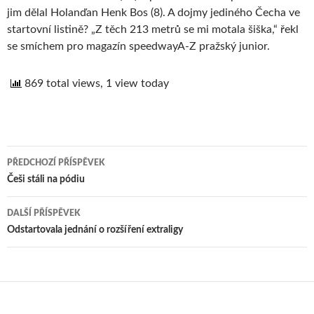
jim dělal Holanďan Henk Bos (8). A dojmy jediného Čecha ve
startovní listině? „Z těch 213 metrů se mi motala šiška,“ řekl
se smíchem pro magazín speedwayA-Z pražský junior.
869 total views, 1 view today
PŘEDCHOZÍ PŘÍSPĚVEK
Navigace
Češi stáli na pódiu
pro
DALŠÍ PŘÍSPĚVEK
příspěvek
Odstartovala jednání o rozšíření extraligy