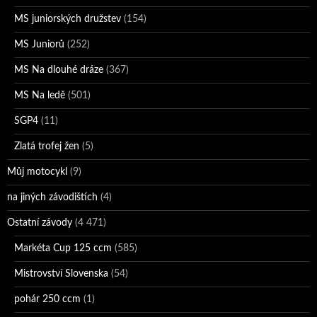
MS juniorských družstev
(154)
MS Juniorů
(252)
MS Na dlouhé dráze
(367)
MS Na ledě
(501)
SGP4
(11)
Zlatá trofej žen
(5)
Můj motocykl
(9)
na jiných závodištích
(4)
Ostatní závody
(4 471)
Markéta Cup 125 ccm
(585)
Mistrovství Slovenska
(54)
pohár 250 ccm
(1)