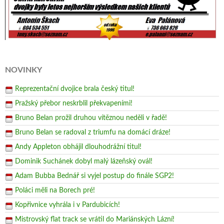
NOVINKY
Reprezentační dvojice brala český titul!
Pražský přebor neskrblil překvapeními!
Bruno Belan prožil druhou vítěznou neděli v řadě!
Bruno Belan se radoval z triumfu na domácí dráze!
Andy Appleton obhájil dlouhodrážní titul!
Dominik Suchánek dobyl malý lázeňský ovál!
Adam Bubba Bednář si vyjel postup do finále SGP2!
Poláci měli na Borech pré!
Kopřivnice vyhrála i v Pardubicích!
Mistrovský flat track se vrátil do Mariánských Lázní!