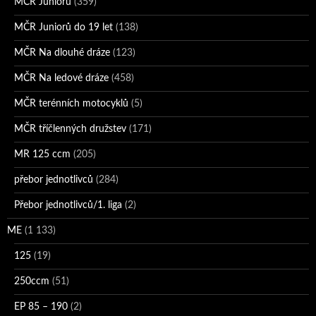
MČR Juniorů
(359)
MČR Juniorů do 19 let
(138)
MČR Na dlouhé dráze
(123)
MČR Na ledové dráze
(458)
MČR terénních motocyklů
(5)
MČR tříčlenných družstev
(171)
MR 125 ccm
(205)
přebor jednotlivců
(284)
Přebor jednotlivců/1. liga
(2)
ME
(1 133)
125
(19)
250ccm
(51)
EP 85 – 190
(2)