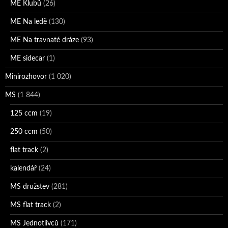
ME Klubů
(26)
ME Na ledě
(130)
ME Na travnaté dráze
(93)
ME sidecar
(1)
Minirozhovor
(1 020)
MS
(1 844)
125 ccm
(19)
250 ccm
(50)
flat track
(2)
kalendář
(24)
MS družstev
(281)
MS flat track
(2)
MS Jednotlivců
(171)