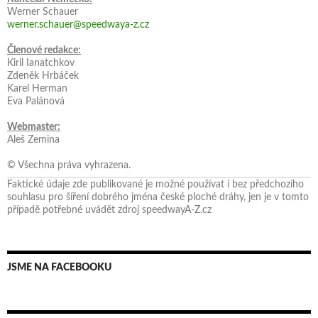
Werner Schauer
werner.schauer@speedwaya-z.cz
Členové redakce:
Kiril Ianatchkov
Zdeněk Hrbáček
Karel Herman
Eva Palánová
Webmaster:
Aleš Zemina
© Všechna práva vyhrazena.
Faktické údaje zde publikované je možné používat i bez předchozího
souhlasu pro šíření dobrého jména české ploché dráhy, jen je v tomto
případě potřebné uvádět zdroj speedwayA-Z.cz
JSME NA FACEBOOKU