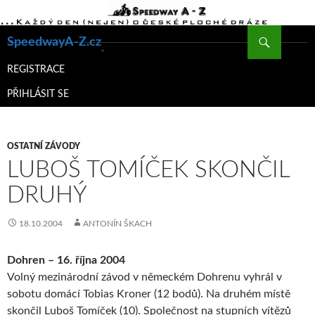
Hledat
SpeedwayA-Z.cz
PŘEJÍT
K
REGISTRACE
OBSAHU
PŘIHLÁSIT SE
WEBU
OSTATNÍ ZÁVODY
LUBOŠ TOMÍČEK SKONČIL
DRUHÝ
18.10.2004
ANTONÍN ŠKACH
Dohren – 16. října 2004
Volný mezinárodní závod v německém Dohrenu vyhrál v
sobotu domácí Tobias Kroner (12 bodů). Na druhém místě
skončil Luboš Tomíček (10). Společnost na stupních vítězů