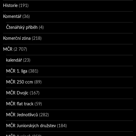
Historie
(191)
Komentář
(36)
Čtenářský příběh
(4)
Komerční zóna
(218)
MČR
(2 707)
kalendář
(23)
MČR 1. liga
(381)
MČR 250 ccm
(89)
MČR Dvojic
(167)
MČR flat track
(59)
MČR Jednotlivců
(282)
MČR Juniorských družstev
(184)