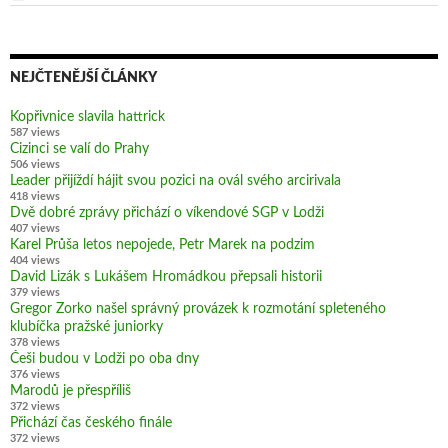
NEJČTENĚJŠÍ ČLÁNKY
Kopřivnice slavila hattrick
587 views
Cizinci se valí do Prahy
506 views
Leader přijíždí hájit svou pozici na ovál svého arcirivala
418 views
Dvě dobré zprávy přichází o víkendové SGP v Lodži
407 views
Karel Průša letos nepojede, Petr Marek na podzim
404 views
David Lizák s Lukášem Hromádkou přepsali historii
379 views
Gregor Zorko našel správný provázek k rozmotání spleteného
klubíčka pražské juniorky
378 views
Češi budou v Lodži po oba dny
376 views
Marodů je přespříliš
372 views
Přichází čas českého finále
372 views