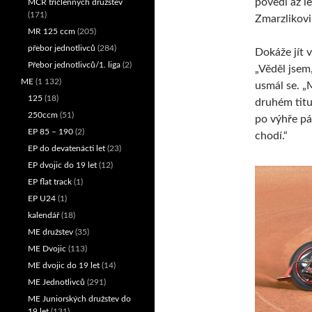
povedl až l
MČR tříčlenných družstev
(171)
Zmarzlikovi
MR 125 ccm
(205)
přebor jednotlivců
(284)
Dokáže jít v
Přebor jednotlivců/1. liga
(2)
„Věděl jsem,
ME
(1 132)
usmál se. „
125
(18)
druhém titu
250ccm
(51)
po výhře pá
EP 85 – 190
(2)
chodí.“
EP do devatenácti let
(23)
EP dvojic do 19 let
(12)
EP flat track
(1)
EP U24
(1)
kalendář
(18)
ME družstev
(35)
ME Dvojic
(113)
ME dvojic do 19 let
(14)
ME Jednotlivců
(291)
ME Juniorských družstev do
19 let
(131)