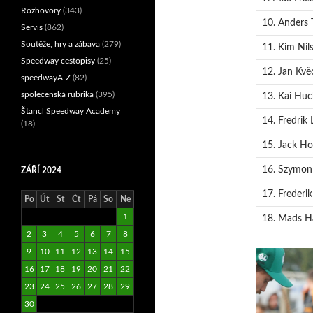
Rozhovory
(343)
10. Anders
Servis
(862)
Soutěže, hry a zábava
(279)
11. Kim Nil
Speedway cestopisy
(25)
12. Jan Kvě
speedwayA-Z
(82)
společenská rubrika
(395)
13. Kai Hu
Štancl Speedway Academy
14. Fredrik 
(18)
15. Jack Ho
16. Szymon
ZÁŘÍ 2024
17. Frederi
Po
Út
St
Čt
Pá
So
Ne
1
18. Mads H
2
3
4
5
6
7
8
9
10
11
12
13
14
15
16
17
18
19
20
21
22
23
24
25
26
27
28
29
30