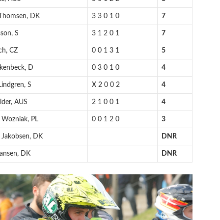
 Thomsen, DK
3 3 0 1 0
7
sson, S
3 1 2 0 1
7
ch, CZ
0 0 1 3 1
5
ckenbeck, D
0 3 0 1 0
4
Lindgren, S
X 2 0 0 2
4
lder, AUS
2 1 0 0 1
4
 Wozniak, PL
0 0 1 2 0
3
k Jakobsen, DK
DNR
ansen, DK
DNR