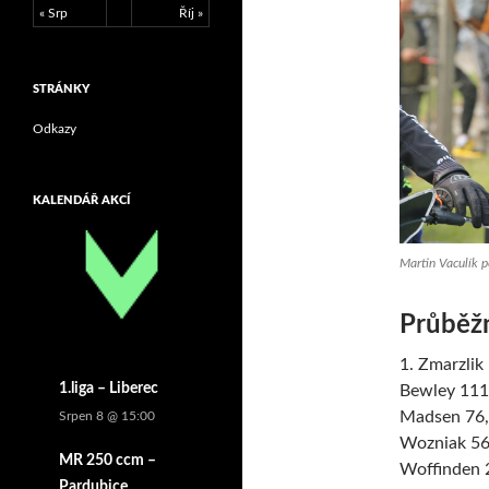
« Srp
Říj »
STRÁNKY
Odkazy
KALENDÁŘ AKCÍ
Martin Vaculík po
Průběžn
1. Zmarzlik
1.liga – Liberec
Bewley 111,
Madsen 76, 
Srpen 8 @ 15:00
Wozniak 56,
MR 250 ccm –
Woffinden 2
Pardubice