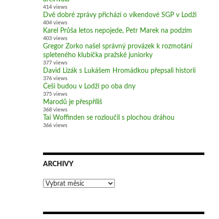
414 views
Dvě dobré zprávy přichází o víkendové SGP v Lodži
404 views
Karel Průša letos nepojede, Petr Marek na podzim
403 views
Gregor Zorko našel správný provázek k rozmotání
spleteného klubíčka pražské juniorky
377 views
David Lizák s Lukášem Hromádkou přepsali historii
376 views
Češi budou v Lodži po oba dny
375 views
Marodů je přespříliš
368 views
Tai Woffinden se rozloučil s plochou dráhou
366 views
ARCHIVY
Archivy