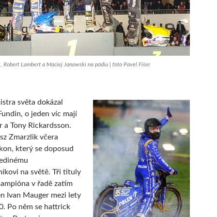
, Robert Lambert a Maciej Janowski na pódiu | foto Pavel Fišer
istra světa dokázal
Fundin, o jeden víc mají
 a Tony Rickardsson.
sz Zmarzlik včera
kon, který se doposud
jedinému
kovi na světě. Tři tituly
šampióna v řadě zatím
en Ivan Mauger mezi lety
. Po něm se hattrick