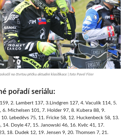
skočil na čtvrtou příčku aktuální klasifikace | foto Pavel Fišer
é pořadí seriálu:
 159, 2. Lambert 137, 3.Lindgren 127, 4. Vaculík 114, 5.
 6. Michelsen 101, 7. Holder 97, 8. Kubera 88, 9.
10. Lebeděvs 75, 11. Fricke 58, 12. Huckenbeck 58, 13.
 14. Doyle 47, 15. Janowski 46, 16. Kvěc 41, 17.
3, 18. Dudek 12, 19. Jensen 9, 20. Thomsen 7, 21.