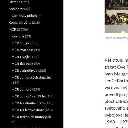
Historie
(191)
Komentář
(36)
Čtenářský příběh
(4)
Komerční zóna
(218)
MČR
(2 706)
kalendář
(23)
Bartosz Zmarzlik
MČR 1. liga
(380)
MČR 250 ccm
(89)
MČR Dvojic
(167)
Pět titulů m
MČR flat track
(59)
získat Ove 
MČR Jednotlivců
(282)
Ivan Mauger
MČR Juniorských družstev
Jenže Barto
(184)
vyrovnal vý
MČR Juniorů
(359)
povedl jen 
MČR Juniorů do 19 let
(138)
plochodrážní
MČR Na dlouhé dráze
(123)
světového 
MČR Na ledové dráze
(458)
vybojoval j
MČR terénních motocyklů
1968 – 1970
(5)