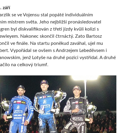
 září
rzlik se ve Vojensu stal popáté individuálním
ím mistrem světa. Jeho nejbližší pronásledovatel
gren byl diskvalifikován z třetí jízdy kvůli kolizi s
wleyem. Nakonec skončil čtrnáctý. Zato Bartosz
ončil ve finále. Na startu poněkud zaváhal, ujel mu
bert. Vypořádal se ovšem s Andrzejem Lebeděvsem i
nowskim, jenž Lotyše na druhé pozici vystřídal. A druhé
ačilo na celkový triumf.