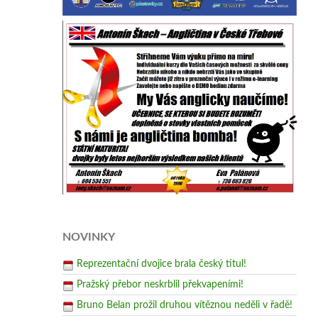
NOVINKY
Reprezentační dvojice brala český titul!
Pražský přebor neskrblil překvapeními!
Bruno Belan prožil druhou vítěznou neděli v řadě!