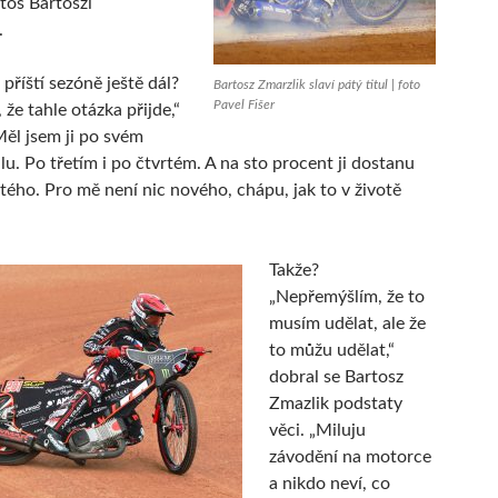
etos Bartoszi
.
 příští sezóně ještě dál?
Bartosz Zmarzlik slaví pátý titul | foto
Pavel Fišer
 že tahle otázka přijde,“
Měl jsem ji po svém
lu. Po třetím i po čtvrtém. A na sto procent ji dostanu
tého. Pro mě není nic nového, chápu, jak to v životě
Takže?
„Nepřemýšlím, že to
musím udělat, ale že
to můžu udělat,“
dobral se Bartosz
Zmazlik podstaty
věci. „Miluju
závodění na motorce
a nikdo neví, co