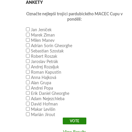
ANKETY
Označte nejlepší trojici pardubického MACEC Cupu v
pondělí:
Jan Jeníček
Marek Ziman
Milen Manev
Adrian Sorin Gheorghe
Sebastian Szostak
Robert Roszak
Jaroslav Petrák
Andrej Rozaljuk
Roman Kapustin
Anna Hajková
Alan Grupa
Andrei Popa
Erik Daniel Gheorghe
Adam Nejezchleba
David Hofman
Makar Levišin
Marián Jirout