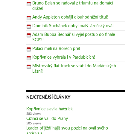
Bruno Belan se radoval z triumfu na domácí
dráze!
Andy Appleton obhájil dlouhodrážní titul!
Dominik Suchánek dobyl malý lázeňský ovál!
Adam Bubba Bednář si vyjel postup do finále
SGP2!
Poláci měli na Borech pré!
Kopřivnice vyhrála i v Pardubicích!
Mistrovský flat track se vrátil do Mariánských
Lázní!
NEJČTENĚJŠÍ ČLÁNKY
Kopřivnice slavila hattrick
583 views
Cizinci se valí do Prahy
505 views
Leader přijíždí hájit svou pozici na ovál svého
arcirivala