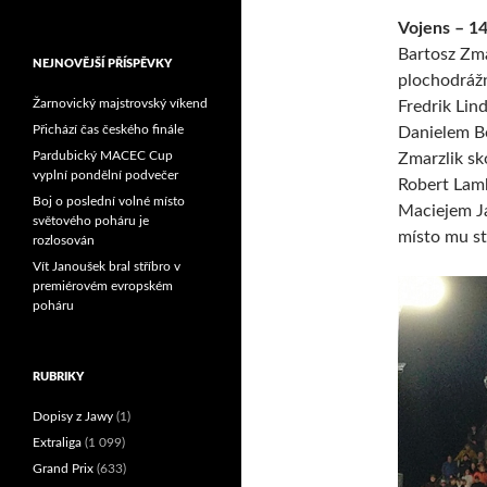
Reprezentační dvojice
Vojens – 14.
brala český titul!
Bartosz Zma
NEJNOVĚJŠÍ PŘÍSPĚVKY
plochodrážn
Žarnovický majstrovský víkend
Fredrik Lind
Přichází čas českého finále
Danielem Be
Pardubický MACEC Cup
Zmarzlik sk
vyplní pondělní podvečer
Robert Lam
Boj o poslední volné místo
Maciejem Ja
světového poháru je
místo mu st
rozlosován
Vít Janoušek bral stříbro v
premiérovém evropském
poháru
RUBRIKY
Dopisy z Jawy
(1)
Extraliga
(1 099)
Grand Prix
(633)