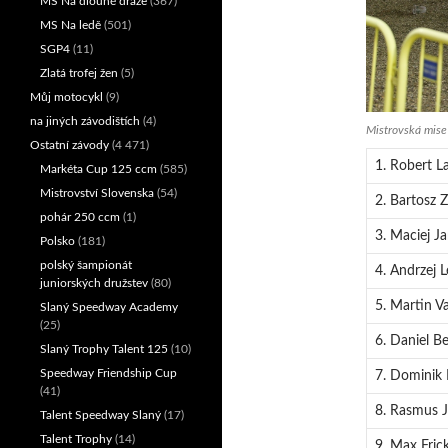
MS Na dlouhé dráze
(367)
MS Na ledě
(501)
SGP4
(11)
Zlatá trofej žen
(5)
Můj motocykl
(9)
na jiných závodištích
(4)
Mistrovská mise 
Ostatní závody
(4 471)
1. Robert L
Markéta Cup 125 ccm
(585)
Mistrovství Slovenska
(54)
2. Bartosz Z
pohár 250 ccm
(1)
3. Maciej J
Polsko
(181)
polský šampionát
4. Andrzej 
juniorských družstev
(80)
5. Martin Va
Slaný Speedway Academy
(25)
6. Daniel B
Slaný Trophy Talent 125
(10)
Speedway Friendship Cup
7. Dominik 
(41)
8. Rasmus 
Talent Speedway Slaný
(17)
Talent Trophy
(14)
9. Max Fric