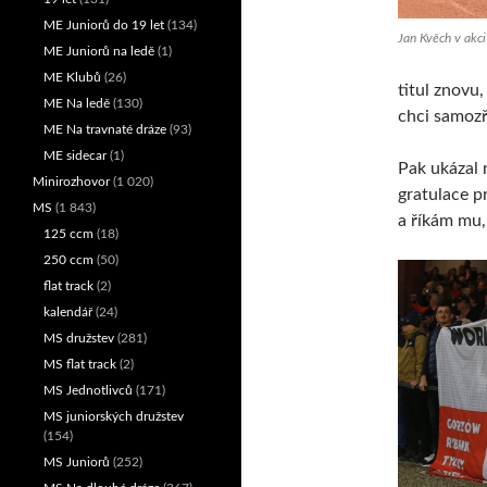
ME Juniorů do 19 let
(134)
Jan Kvěch v akci 
ME Juniorů na ledě
(1)
ME Klubů
(26)
titul znovu,
ME Na ledě
(130)
chci samozř
ME Na travnaté dráze
(93)
ME sidecar
(1)
Pak ukázal n
Minirozhovor
(1 020)
gratulace p
MS
(1 843)
a říkám mu, 
125 ccm
(18)
250 ccm
(50)
flat track
(2)
kalendář
(24)
MS družstev
(281)
MS flat track
(2)
MS Jednotlivců
(171)
MS juniorských družstev
(154)
MS Juniorů
(252)