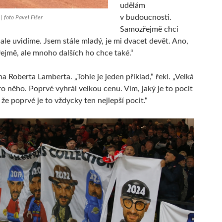
udělám
v budoucnosti.
| foto Pavel Fišer
Samozřejmě chci
 ale uvidíme. Jsem stále mladý, je mi dvacet devět. Ano,
ejmě, ale mnoho dalších ho chce také.“
a Roberta Lamberta. „Tohle je jeden příklad,“ řekl. „Velká
ro něho. Poprvé vyhrál velkou cenu. Vím, jaký je to pocit
že poprvé je to vždycky ten nejlepší pocit.“