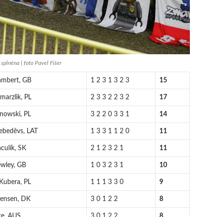
splněna | foto Pavel Fišer
ambert, GB
1 2 3 1 3 2 3
15
marzlik, PL
2 3 3 2 2 3 2
17
anowski, PL
3 2 2 0 3 3 1
14
Lebeděvs, LAT
1 3 3 1 1 2 0
11
culík, SK
2 1 2 3 2 1
11
ewley, GB
1 0 3 2 3 1
10
Kubera, PL
1 1 1 3 3 0
9
Jensen, DK
3 0 1 2 2
8
ke, AUS
3 0 1 2 2
8