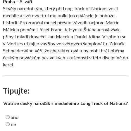
Praha – 5. září
Skvělý národní tým, který při Long Track of Nations vozil
medaile a světový titul mu unikl jen o vlásek, je bohužel
historií. Pro zranění musel přestat závodit nejprve Martin
Málek a po něm i Josef Franc. K Hynku Štichauerovi však
přibyli mladí dravečci Jan Macek a Daniel Klíma. V sobotu se
v Morizes utkají o vavříny ve světovém šampionátu. Zdeněk
Schneiderwind věří, že charakter oválu by mohl hrát oběma
českým nováčkům bez velkých zkušeností v této disciplíně do
karet.
Tipujte:
Vrátí se český nároďák s medailemi z Long Track of Nations?
ano
ne