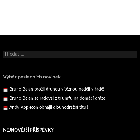
Bruno Belan se radoval z triumfu na domácí dráze!
Vyhledávání
Andy Appleton obhájil dlouhodrážní titul!
Reprezentační dvojice brala český titul!
Výběr posledních novinek
Pražský přebor neskrblil překvapeními!
Bruno Belan prožil druhou vítěznou neděli v řadě!
Bruno Belan se radoval z triumfu na domácí dráze!
Andy Appleton obhájil dlouhodrážní titul!
Reprezentační dvojice brala český titul!
NEJNOVĚJŠÍ PŘÍSPĚVKY