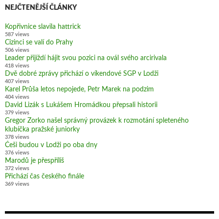
NEJČTENĚJŠÍ ČLÁNKY
Kopřivnice slavila hattrick
587 views
Cizinci se valí do Prahy
506 views
Leader přijíždí hájit svou pozici na ovál svého arcirivala
418 views
Dvě dobré zprávy přichází o víkendové SGP v Lodži
407 views
Karel Průša letos nepojede, Petr Marek na podzim
404 views
David Lizák s Lukášem Hromádkou přepsali historii
379 views
Gregor Zorko našel správný provázek k rozmotání spleteného
klubíčka pražské juniorky
378 views
Češi budou v Lodži po oba dny
376 views
Marodů je přespříliš
372 views
Přichází čas českého finále
369 views