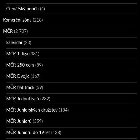
Čtenářský příběh
(4)
Komerční zóna
(218)
MČR
(2 707)
kalendář
(23)
MČR 1. liga
(381)
MČR 250 ccm
(89)
MČR Dvojic
(167)
MČR flat track
(59)
MČR Jednotlivců
(282)
MČR Juniorských družstev
(184)
MČR Juniorů
(359)
MČR Juniorů do 19 let
(138)