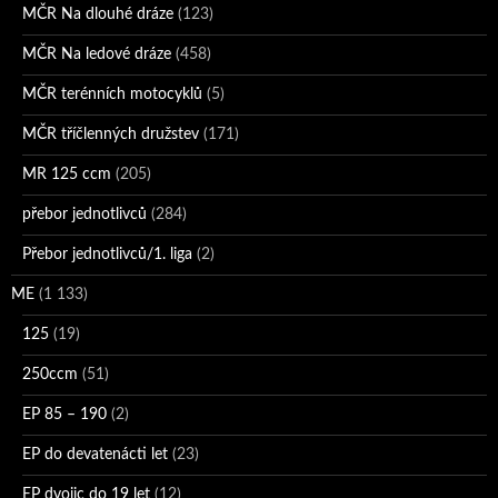
MČR Na dlouhé dráze
(123)
MČR Na ledové dráze
(458)
MČR terénních motocyklů
(5)
MČR tříčlenných družstev
(171)
MR 125 ccm
(205)
přebor jednotlivců
(284)
Přebor jednotlivců/1. liga
(2)
ME
(1 133)
125
(19)
250ccm
(51)
EP 85 – 190
(2)
EP do devatenácti let
(23)
EP dvojic do 19 let
(12)