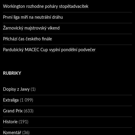
Workington rozhodne poháry stopětadvacítek
První liga míří na neutrální dráhu
Žarnovický majstrovský víkend
Přichází čas českého finále
Pardubický MACEC Cup vyplní pondělní podvečer
RUBRIKY
Dopisy z Jawy
(1)
Extraliga
(1 099)
Grand Prix
(633)
Historie
(191)
Komentář
(36)