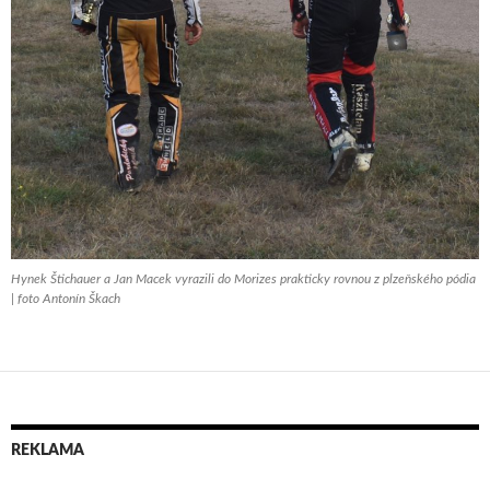
Hynek Štichauer a Jan Macek vyrazili do Morizes prakticky rovnou z plzeňského pódia
| foto Antonín Škach
REKLAMA