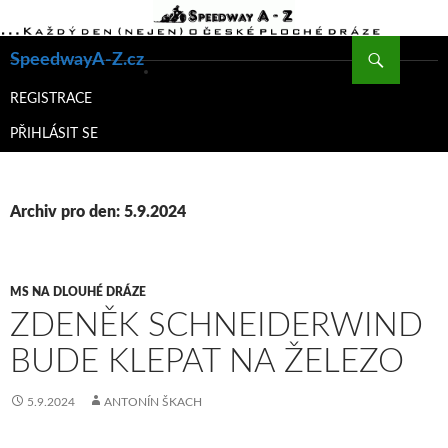
Hledat
SpeedwayA-Z.cz
PŘEJÍT
K
REGISTRACE
OBSAHU
PŘIHLÁSIT SE
WEBU
Archiv pro den: 5.9.2024
MS NA DLOUHÉ DRÁZE
ZDENĚK SCHNEIDERWIND
BUDE KLEPAT NA ŽELEZO
5.9.2024
ANTONÍN ŠKACH