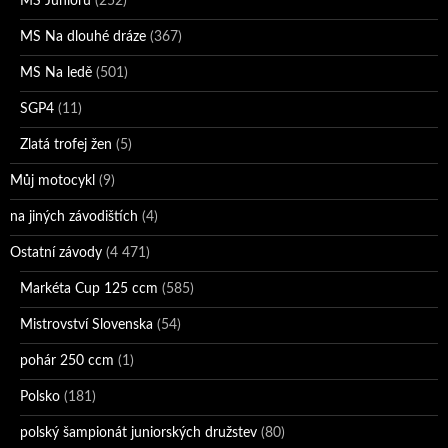
MS Juniorů
(252)
MS Na dlouhé dráze
(367)
MS Na ledě
(501)
SGP4
(11)
Zlatá trofej žen
(5)
Můj motocykl
(9)
na jiných závodištích
(4)
Ostatní závody
(4 471)
Markéta Cup 125 ccm
(585)
Mistrovství Slovenska
(54)
pohár 250 ccm
(1)
Polsko
(181)
polský šampionát juniorských družstev
(80)