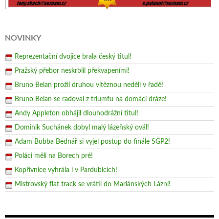
NOVINKY
Reprezentační dvojice brala český titul!
Pražský přebor neskrblil překvapeními!
Bruno Belan prožil druhou vítěznou neděli v řadě!
Bruno Belan se radoval z triumfu na domácí dráze!
Andy Appleton obhájil dlouhodrážní titul!
Dominik Suchánek dobyl malý lázeňský ovál!
Adam Bubba Bednář si vyjel postup do finále SGP2!
Poláci měli na Borech pré!
Kopřivnice vyhrála i v Pardubicích!
Mistrovský flat track se vrátil do Mariánských Lázní!