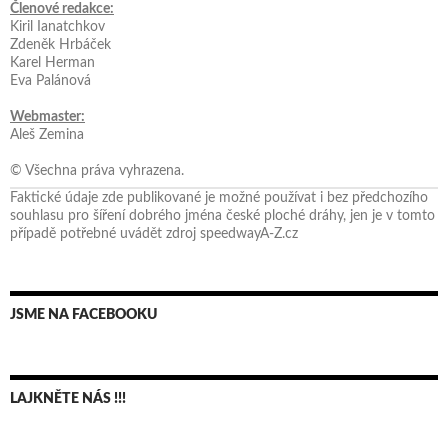
Členové redakce:
Kiril Ianatchkov
Zdeněk Hrbáček
Karel Herman
Eva Palánová
Webmaster:
Aleš Zemina
© Všechna práva vyhrazena.
Faktické údaje zde publikované je možné používat i bez předchozího
souhlasu pro šíření dobrého jména české ploché dráhy, jen je v tomto
případě potřebné uvádět zdroj speedwayA-Z.cz
JSME NA FACEBOOKU
LAJKNĚTE NÁS !!!