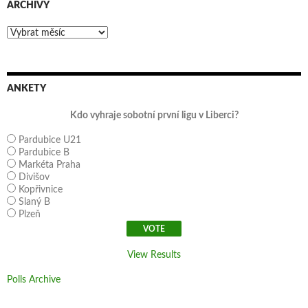
ARCHIVY
Archivy
ANKETY
Kdo vyhraje sobotní první ligu v Liberci?
Pardubice U21
Pardubice B
Markéta Praha
Divišov
Kopřivnice
Slaný B
Plzeň
View Results
Polls Archive