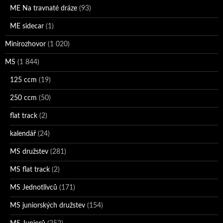
ME Na travnaté dráze
(93)
ME sidecar
(1)
Minirozhovor
(1 020)
MS
(1 844)
125 ccm
(19)
250 ccm
(50)
flat track
(2)
kalendář
(24)
MS družstev
(281)
MS flat track
(2)
MS Jednotlivců
(171)
MS juniorských družstev
(154)