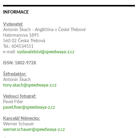
INFORMACE
Vydavatel:
Antonín Škach - Angličtina v České Třebové
Habrmanova 1895
560 02 Česká Třebová
Tel.: 604534551
e-mail:
vydavatelstvi@speedwaya-z.cz
ISSN: 1802-9728
Šéfredaktor:
Antonín Škach
tony.skach@speedwaya-z.cz
Vedoucí fotograf:
Pavel Fišer
pavel.fiser@speedwaya-z.cz
Kancelář Německo:
Werner Schauer
werner.schauer@speedwaya-z.cz