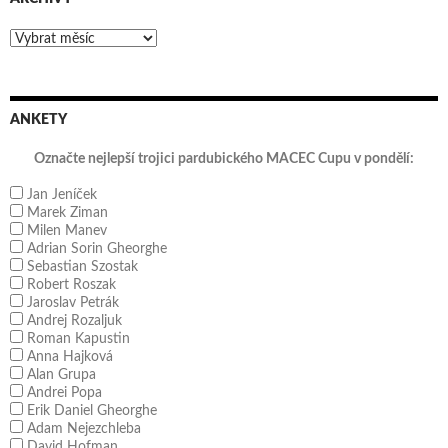
Archivy
ANKETY
Označte nejlepší trojici pardubického MACEC Cupu v pondělí:
Jan Jeníček
Marek Ziman
Milen Manev
Adrian Sorin Gheorghe
Sebastian Szostak
Robert Roszak
Jaroslav Petrák
Andrej Rozaljuk
Roman Kapustin
Anna Hajková
Alan Grupa
Andrei Popa
Erik Daniel Gheorghe
Adam Nejezchleba
David Hofman