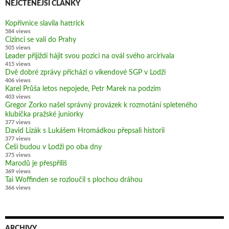
NEJČTENĚJŠÍ ČLÁNKY
Kopřivnice slavila hattrick
584 views
Cizinci se valí do Prahy
505 views
Leader přijíždí hájit svou pozici na ovál svého arcirivala
415 views
Dvě dobré zprávy přichází o víkendové SGP v Lodži
406 views
Karel Průša letos nepojede, Petr Marek na podzim
403 views
Gregor Zorko našel správný provázek k rozmotání spleteného
klubíčka pražské juniorky
377 views
David Lizák s Lukášem Hromádkou přepsali historii
377 views
Češi budou v Lodži po oba dny
375 views
Marodů je přespříliš
369 views
Tai Woffinden se rozloučil s plochou dráhou
366 views
ARCHIVY