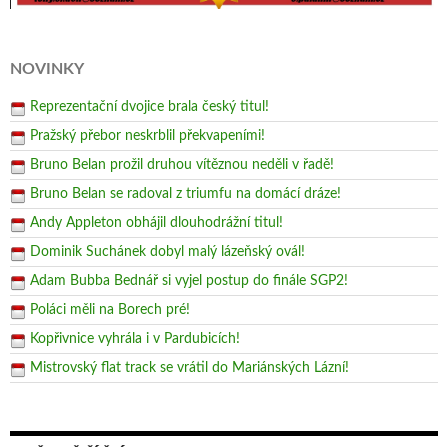
NOVINKY
Reprezentační dvojice brala český titul!
Pražský přebor neskrblil překvapeními!
Bruno Belan prožil druhou vítěznou neděli v řadě!
Bruno Belan se radoval z triumfu na domácí dráze!
Andy Appleton obhájil dlouhodrážní titul!
Dominik Suchánek dobyl malý lázeňský ovál!
Adam Bubba Bednář si vyjel postup do finále SGP2!
Poláci měli na Borech pré!
Kopřivnice vyhrála i v Pardubicích!
Mistrovský flat track se vrátil do Mariánských Lázní!