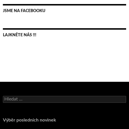
JSME NA FACEBOOKU
LAJKNĚTE NÁS !!!
Bruno Belan se radoval z triumfu na domácí dráze!
Vyhledávání
Andy Appleton obhájil dlouhodrážní titul!
Reprezentační dvojice brala český titul!
Pražský přebor neskrblil překvapeními!
Výběr posledních novinek
Bruno Belan prožil druhou vítěznou neděli v řadě!