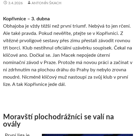
3.4.2026
ANTONÍN ŠKACH
Kopřivnice – 3. dubna
Obhajoba je vždy těžší než první triumf. Nebývá to jen rčení.
Ale také pravda. Pokud nevěříte, ptejte se v Kopřivnici. Z
vítězné prvoligové sestavy přes zimu přestali závodit rovnou
tři borci. Klub nestihnul oficiální uzávěrku soupisek. Čekal na
klíčové ano. Dočkal se. Jan Macek nepojede úterní
nominační závod v Praze. Protože má novou práci a začínat v
ní zdrhnutím na plochou dráhu do Prahy by nebylo zrovna
moudré. Nicméně klíčový muž nastoupí za svůj klub v první
lize. A tak Kopřivnice jede dál.
Moravští plochodrážníci se valí na
ovály
„První liga je