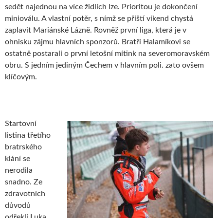
sedět najednou na více židlích lze. Prioritou je dokončení
minioválu. A vlastní potěr, s nímž se příští víkend chystá
zaplavit Mariánské Lázně. Rovněž první liga, která je v
ohnisku zájmu hlavních sponzorů. Bratři Halamíkovi se
ostatně postarali o první letošní mítink na severomoravském
obru. S jedním jediným Čechem v hlavním poli. zato ovšem
klíčovým.
Startovní
listina třetího
bratrského
klání se
nerodila
snadno. Ze
zdravotních
důvodů
odřekli Luka