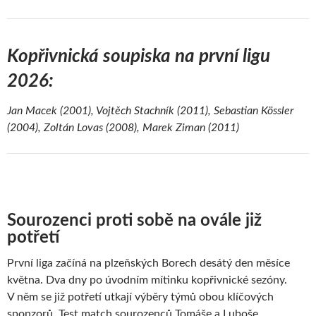
Kopřivnická soupiska na první ligu
2026:
Jan Macek (2001), Vojtěch Stachník (2011), Sebastian Kössler
(2004), Zoltán Lovas (2008), Marek Ziman (2011)
Sourozenci proti sobě na ovále již
potřetí
První liga začíná na plzeňských Borech desátý den měsíce
května. Dva dny po úvodním mítinku kopřivnické sezóny.
V něm se již potřetí utkají výběry týmů obou klíčových
sponzorů. Test match sourozenců Tomáše a Luboše