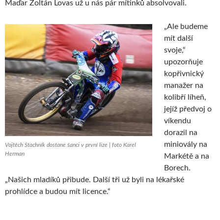
Maďar Zoltán Lovas už u nás pár mítinků absolvovali.
„Ale budeme
mít další
svoje,“
upozorňuje
kopřivnický
manažer na
kolibří líheň,
jejíž předvoj o
víkendu
dorazil na
miniovály na
Vojtěch Stachník dostane šanci v první lize | foto Karel
Herman
Markétě a na
Borech.
„Našich mladíků přibude. Další tři už byli na lékařské
prohlídce a budou mít licence.“