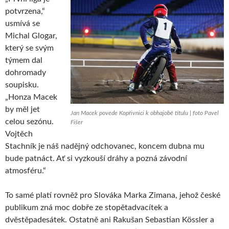
potvrzena,“
usmívá se
Michal Glogar,
který se svým
týmem dal
dohromady
soupisku.
„Honza Macek
by měl jet
Jan Macek povede Kopřivnici k obhajobě titulu | foto Pavel
celou sezónu.
Fišer
Vojtěch
Stachník je náš nadějný odchovanec, koncem dubna mu
bude patnáct. Ať si vyzkouší dráhy a pozná závodní
atmosféru.“
To samé platí rovněž pro Slováka Marka Zimana, jehož české
publikum zná moc dobře ze stopětadvacítek a
dvěstěpadesátek. Ostatně ani Rakušan Sebastian Kössler a