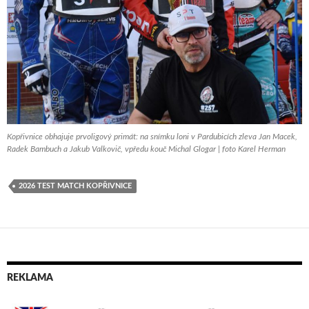
Kopřivnice obhajuje prvoligový primát: na snímku loni v Pardubicích zleva Jan Macek,
Radek Bambuch a Jakub Valkovič, vpředu kouč Michal Glogar | foto Karel Herman
2026 TEST MATCH KOPŘIVNICE
REKLAMA