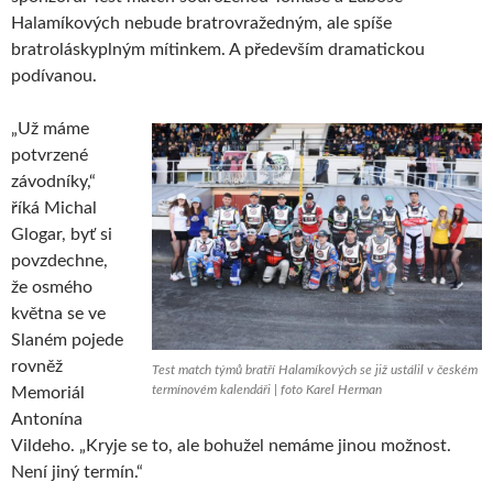
Halamíkových nebude bratrovražedným, ale spíše
bratroláskyplným mítinkem. A především dramatickou
podívanou.
„Už máme
potvrzené
závodníky,“
říká Michal
Glogar, byť si
povzdechne,
že osmého
května se ve
Slaném pojede
rovněž
Test match týmů bratří Halamíkových se již ustálil v českém
termínovém kalendáři | foto Karel Herman
Memoriál
Antonína
Vildeho. „Kryje se to, ale bohužel nemáme jinou možnost.
Není jiný termín.“