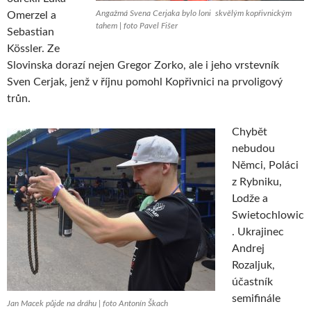
Angažmá Svena Cerjaka bylo loni skvělým kopřivnickým
Omerzel a
tahem | foto Pavel Fišer
Sebastian
Kössler. Ze
Slovinska dorazí nejen Gregor Zorko, ale i jeho vrstevník
Sven Cerjak, jenž v říjnu pomohl Kopřivnici na prvoligový
trůn.
Chybět
nebudou
Němci, Poláci
z Rybniku,
Lodže a
Swietochlowic
. Ukrajinec
Andrej
Rozaljuk,
účastník
semifinále
Jan Macek půjde na dráhu | foto Antonín Škach