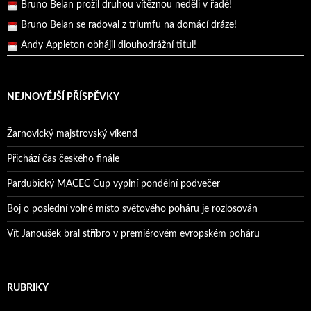
Bruno Belan se radoval z triumfu na domácí dráze!
Andy Appleton obhájil dlouhodrážní titul!
Reprezentační dvojice brala český titul!
NEJNOVĚJŠÍ PŘÍSPĚVKY
Žarnovický majstrovský víkend
Přichází čas českého finále
Pardubický MACEC Cup vyplní pondělní podvečer
Boj o poslední volné místo světového poháru je rozlosován
Vít Janoušek bral stříbro v premiérovém evropském poháru
RUBRIKY