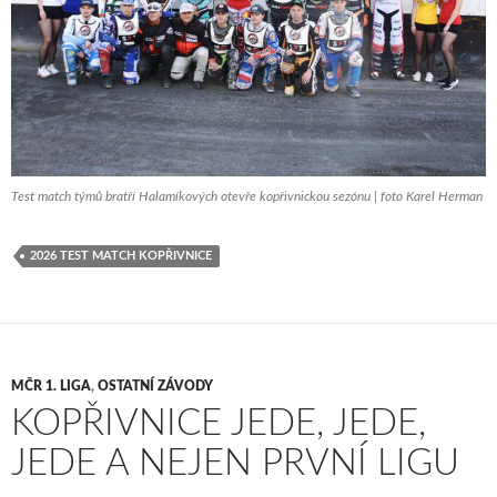
Test match týmů bratří Halamíkových otevře kopřivnickou sezónu | foto Karel Herman
2026 TEST MATCH KOPŘIVNICE
MČR 1. LIGA
,
OSTATNÍ ZÁVODY
KOPŘIVNICE JEDE, JEDE,
JEDE A NEJEN PRVNÍ LIGU