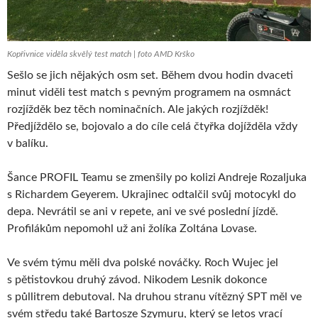
Kopřivnice viděla skvělý test match | foto AMD Krško
Sešlo se jich nějakých osm set. Během dvou hodin dvaceti
minut viděli test match s pevným programem na osmnáct
rozjížděk bez těch nominačních. Ale jakých rozjížděk!
Předjíždělo se, bojovalo a do cíle celá čtyřka dojížděla vždy
v balíku.
Šance PROFIL Teamu se zmenšily po kolizi Andreje Rozaljuka
s Richardem Geyerem. Ukrajinec odtalčil svůj motocykl do
depa. Nevrátil se ani v repete, ani ve své poslední jízdě.
Profilákům nepomohl už ani žolíka Zoltána Lovase.
Ve svém týmu měli dva polské nováčky. Roch Wujec jel
s pětistovkou druhý závod. Nikodem Lesnik dokonce
s půllitrem debutoval. Na druhou stranu vítězný SPT měl ve
svém středu také Bartosze Szymuru, který se letos vrací