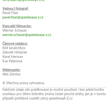
Vedoucí fotograf:
Pavel Fišer
pavel.fiser@speedwaya-z.cz
Kancelář Německo:
Werner Schauer
werner.schauer@speedwaya-z.cz
Členové redakce:
Kiril Ianatchkov
Zdeněk Hrbáček
Karel Herman
Eva Palánová
Webmaster:
Aleš Zemina
© Všechna práva vyhrazena.
Faktické údaje zde publikované je možné používat i bez předchozího
souhlasu pro šíření dobrého jména české ploché dráhy, jen je v tomto
případě potřebné uvádět zdroj speedwayA-Z.cz