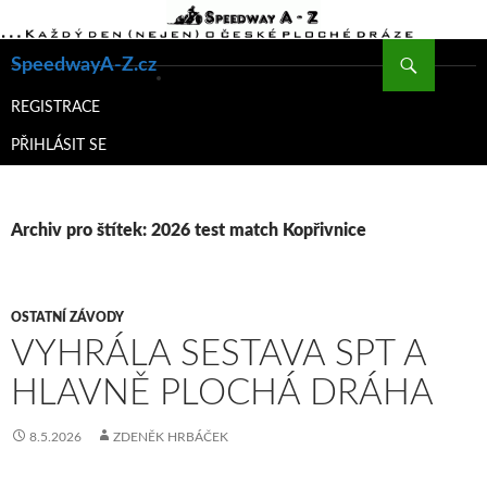
Hledat
SpeedwayA-Z.cz
PŘEJÍT
K
REGISTRACE
OBSAHU
PŘIHLÁSIT SE
WEBU
Archiv pro štítek: 2026 test match Kopřivnice
OSTATNÍ ZÁVODY
VYHRÁLA SESTAVA SPT A
HLAVNĚ PLOCHÁ DRÁHA
8.5.2026
ZDENĚK HRBÁČEK