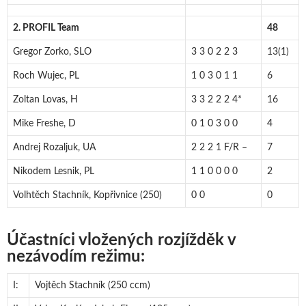
2. PROFIL Team
48
Gregor Zorko, SLO
3 3 0 2 2 3
13(1)
Roch Wujec, PL
1 0 3 0 1 1
6
Zoltan Lovas, H
3 3 2 2 2 4*
16
Mike Freshe, D
0 1 0 3 0 0
4
Andrej Rozaljuk, UA
2 2 2 1 F/R –
7
Nikodem Lesnik, PL
1 1 0 0 0 0
2
Volhtěch Stachník, Kopřivnice (250)
0 0
0
Účastníci vložených rozjížděk v
nezávodím režimu:
I:
Vojtěch Stachník (250 ccm)