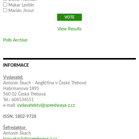
Makar Levišin
Marián Jirout
View Results
Polls Archive
INFORMACE
Vydavatel:
Antonín Škach - Angličtina v České Třebové
Habrmanova 1895
560 02 Česká Třebová
Tel.: 604534551
e-mail:
vydavatelstvi@speedwaya-z.cz
ISSN: 1802-9728
Šéfredaktor:
Antonín Škach
tony.skach@speedwaya-z.cz