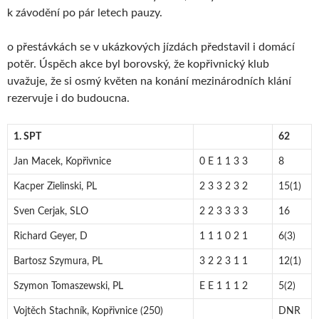
k závodění po pár letech pauzy.
o přestávkách se v ukázkových jízdách představil i domácí
potěr. Úspěch akce byl borovský, že kopřivnický klub
uvažuje, že si osmý květen na konání mezinárodních klání
rezervuje i do budoucna.
1. SPT
62
Jan Macek, Kopřivnice
0 E 1 1 3 3
8
Kacper Zielinski, PL
2 3 3 2 3 2
15(1)
Sven Cerjak, SLO
2 2 3 3 3 3
16
Richard Geyer, D
1 1 1 0 2 1
6(3)
Bartosz Szymura, PL
3 2 2 3 1 1
12(1)
Szymon Tomaszewski, PL
E E 1 1 1 2
5(2)
Vojtěch Stachník, Kopřivnice (250)
DNR