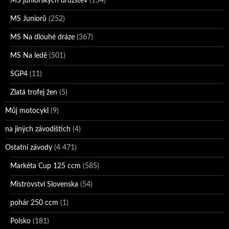
MS juniorských družstev
(154)
MS Juniorů
(252)
MS Na dlouhé dráze
(367)
MS Na ledě
(501)
SGP4
(11)
Zlatá trofej žen
(5)
Můj motocykl
(9)
na jiných závodištích
(4)
Ostatní závody
(4 471)
Markéta Cup 125 ccm
(585)
Mistrovství Slovenska
(54)
pohár 250 ccm
(1)
Polsko
(181)