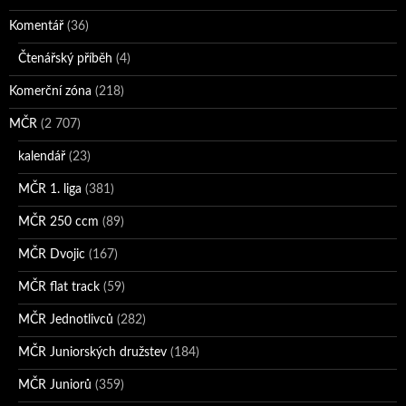
Komentář
(36)
Čtenářský příběh
(4)
Komerční zóna
(218)
MČR
(2 707)
kalendář
(23)
MČR 1. liga
(381)
MČR 250 ccm
(89)
MČR Dvojic
(167)
MČR flat track
(59)
MČR Jednotlivců
(282)
MČR Juniorských družstev
(184)
MČR Juniorů
(359)