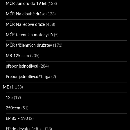
MČR Juniorů do 19 let
(138)
MČR Na dlouhé dráze
(123)
MČR Na ledové dráze
(458)
MČR terénních motocyklů
(5)
MČR tříčlenných družstev
(171)
MR 125 ccm
(205)
přebor jednotlivců
(284)
Přebor jednotlivců/1. liga
(2)
ME
(1 133)
125
(19)
250ccm
(51)
EP 85 – 190
(2)
EP do devatenácti let
(23)