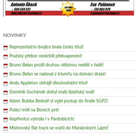
NOVINKY
Reprezentační dvojice brala český titul!
Pražský přebor neskrblil překvapeními!
Bruno Belan prožil druhou vítěznou neděli v řadě!
Bruno Belan se radoval z triumfu na domácí dráze!
Andy Appleton obhájil dlouhodrážní titul!
Dominik Suchánek dobyl malý lázeňský ovál!
Adam Bubba Bednář si vyjel postup do finále SGP2!
Poláci měli na Borech pré!
Kopřivnice vyhrála i v Pardubicích!
Mistrovský flat track se vrátil do Mariánských Lázní!