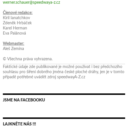
werner.schauer@speedwaya-z.cz
Členové redakce:
Kiril Ianatchkov
Zdeněk Hrbáček
Karel Herman
Eva Palánová
Webmaster:
Aleš Zemina
© Všechna práva vyhrazena.
Faktické údaje zde publikované je možné používat i bez předchozího
souhlasu pro šíření dobrého jména české ploché dráhy, jen je v tomto
případě potřebné uvádět zdroj speedwayA-Z.cz
JSME NA FACEBOOKU
LAJKNĚTE NÁS !!!