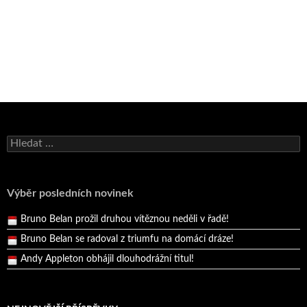
Bruno Belan se radoval z triumfu na domácí dráze!
Vyhledávání
Andy Appleton obhájil dlouhodrážní titul!
Reprezentační dvojice brala český titul!
Výběr posledních novinek
Pražský přebor neskrblil překvapeními!
Bruno Belan prožil druhou vítěznou neděli v řadě!
Bruno Belan se radoval z triumfu na domácí dráze!
Andy Appleton obhájil dlouhodrážní titul!
Reprezentační dvojice brala český titul!