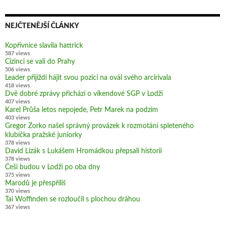
NEJČTENĚJŠÍ ČLÁNKY
Kopřivnice slavila hattrick
587 views
Cizinci se valí do Prahy
506 views
Leader přijíždí hájit svou pozici na ovál svého arcirivala
418 views
Dvě dobré zprávy přichází o víkendové SGP v Lodži
407 views
Karel Průša letos nepojede, Petr Marek na podzim
403 views
Gregor Zorko našel správný provázek k rozmotání spleteného
klubíčka pražské juniorky
378 views
David Lizák s Lukášem Hromádkou přepsali historii
378 views
Češi budou v Lodži po oba dny
375 views
Marodů je přespříliš
370 views
Tai Woffinden se rozloučil s plochou dráhou
367 views