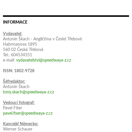
INFORMACE
Vydavatel:
Antonín Škach - Angličtina v České Třebové
Habrmanova 1895
560 02 Česká Třebová
Tel.: 604534551
e-mail:
vydavatelstvi@speedwaya-z.cz
ISSN: 1802-9728
Šéfredaktor:
Antonín Škach
tony.skach@speedwaya-z.cz
Vedoucí fotograf:
Pavel Fišer
pavel.fiser@speedwaya-z.cz
Kancelář Německo:
Werner Schauer