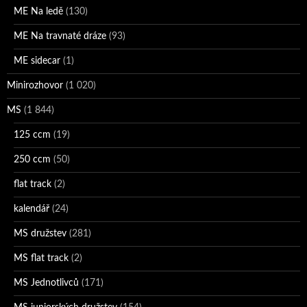
ME Na ledě
(130)
ME Na travnaté dráze
(93)
ME sidecar
(1)
Minirozhovor
(1 020)
MS
(1 844)
125 ccm
(19)
250 ccm
(50)
flat track
(2)
kalendář
(24)
MS družstev
(281)
MS flat track
(2)
MS Jednotlivců
(171)