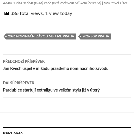
Adam Bubba Bednář (žlutá) vede před Václavem Milíkem (červená) | foto Pavel Fišer
336 total views, 1 view today
2026 NOMINAČNÍ ZÁVOD MS + ME PRAHA
2026 SGP PRAHA
PŘEDCHOZÍ PŘÍSPĚVEK
Navigace
Jan Kvěch uspěl v mikádu pražského nominačního závodu
pro
DALŠÍ PŘÍSPĚVEK
příspěvek
Pardubice startují extraligu ve velkém stylu již v úterý