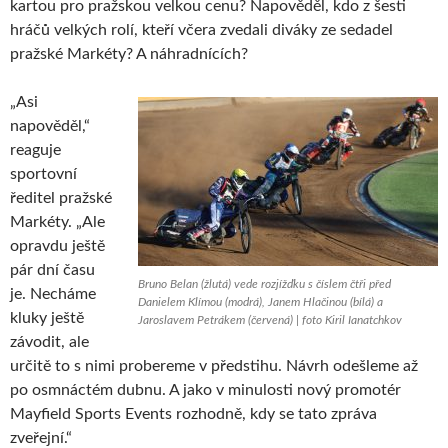
kartou pro pražskou velkou cenu? Napověděl, kdo z šesti
hráčů velkých rolí, kteří včera zvedali diváky ze sedadel
pražské Markéty? A náhradnících?
„Asi
napověděl,“
reaguje
sportovní
ředitel pražské
Markéty. „Ale
opravdu ještě
pár dní času
Bruno Belan (žlutá) vede rozjížďku s číslem čtři před
je. Necháme
Danielem Klímou (modrá), Janem Hlačinou (bílá) a
kluky ještě
Jaroslavem Petrákem (červená) | foto Kiril Ianatchkov
závodit, ale
určitě to s nimi probereme v předstihu. Návrh odešleme až
po osmnáctém dubnu. A jako v minulosti nový promotér
Mayfield Sports Events rozhodně, kdy se tato zpráva
zveřejní.“