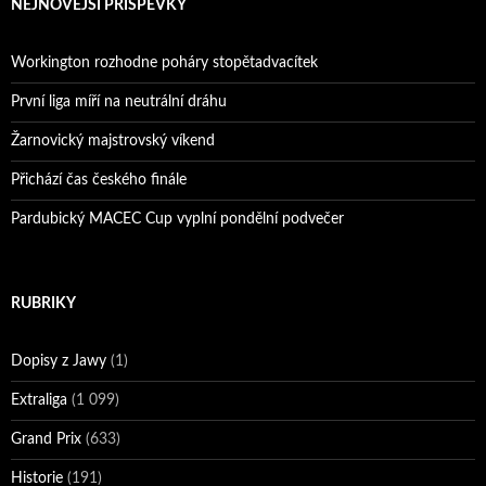
NEJNOVĚJŠÍ PŘÍSPĚVKY
Workington rozhodne poháry stopětadvacítek
První liga míří na neutrální dráhu
Žarnovický majstrovský víkend
Přichází čas českého finále
Pardubický MACEC Cup vyplní pondělní podvečer
RUBRIKY
Dopisy z Jawy
(1)
Extraliga
(1 099)
Grand Prix
(633)
Historie
(191)