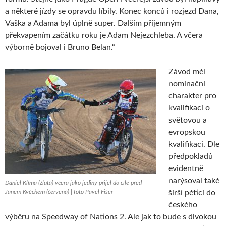
a některé jízdy se opravdu líbily. Konec konců i rozjezd Dana,
Vaška a Adama byl úplně super. Dalším příjemným
překvapením začátku roku je Adam Nejezchleba. A včera
výborně bojoval i Bruno Belan.“
Závod měl
nominační
charakter pro
kvalifikaci o
světovou a
evropskou
kvalifikaci. Dle
předpokladů
evidentně
narýsoval také
Daniel Klíma (žlutá) včera jako jediný přijel do cíle před
Janem Kvěchem (červená) | foto Pavel Fišer
širší pětici do
českého
výběru na Speedway of Nations 2. Ale jak to bude s divokou