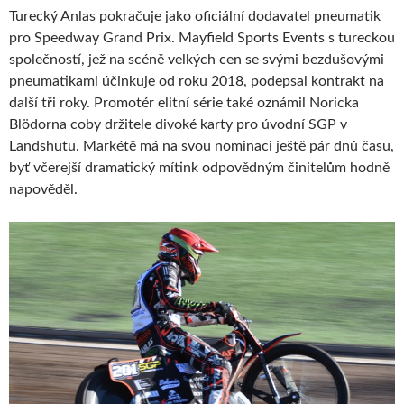
Turecký Anlas pokračuje jako oficiální dodavatel pneumatik
pro Speedway Grand Prix. Mayfield Sports Events s tureckou
společností, jež na scéně velkých cen se svými bezdušovými
pneumatikami účinkuje od roku 2018, podepsal kontrakt na
další tři roky. Promotér elitní série také oznámil Noricka
Blödorna coby držitele divoké karty pro úvodní SGP v
Landshutu. Markétě má na svou nominaci ještě pár dnů času,
byť včerejší dramatický mítink odpovědným činitelům hodně
napověděl.