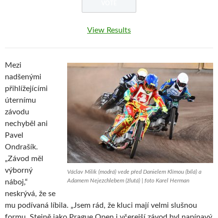
View Results
Mezi
nadšenými
přihlížejícími
úternímu
závodu
nechyběl ani
Pavel
Ondrašík.
„Závod měl
výborný
Václav Milík (modrá) vede před Danielem Klímou (bílá) a
Adamem Nejezchlebem (žlutá) | foto Karel Herman
náboj,“
neskrývá, že se
mu podívaná líbila. „Jsem rád, že kluci mají velmi slušnou
formu. Stejně jako Prague Open i včerejší závod byl napínavý