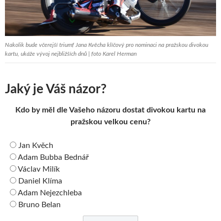
Nakolik bude včerejší triumf Jana Kvěcha klíčový pro nominaci na pražskou divokou
kartu, ukáže vývoj nejbližších dnů | foto Karel Herman
Jaký je Váš názor?
Kdo by měl dle Vašeho názoru dostat divokou kartu na
pražskou velkou cenu?
Jan Kvěch
Adam Bubba Bednář
Václav Milík
Daniel Klíma
Adam Nejezchleba
Bruno Belan