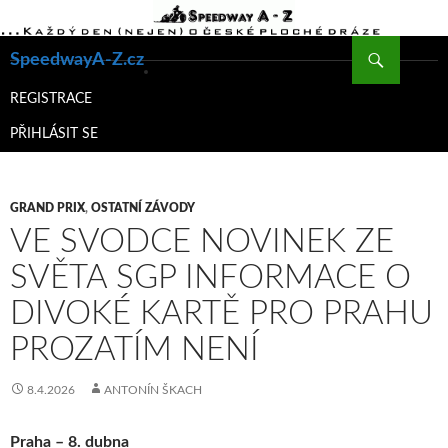
Hledat
SpeedwayA-Z.cz
PŘEJÍT
K
REGISTRACE
OBSAHU
PŘIHLÁSIT SE
WEBU
GRAND PRIX
,
OSTATNÍ ZÁVODY
VE SVODCE NOVINEK ZE
SVĚTA SGP INFORMACE O
DIVOKÉ KARTĚ PRO PRAHU
PROZATÍM NENÍ
8.4.2026
ANTONÍN ŠKACH
Praha – 8. dubna