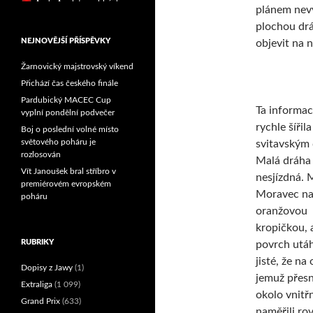
plánem nevy
Reprezentační dvojice
brala český titul!
plochou drá
NEJNOVĚJŠÍ PŘÍSPĚVKY
objevit na 
Žarnovický majstrovský víkend
Přichází čas českého finále
Pardubický MACEC Cup
Ta informac
vyplní pondělní podvečer
rychle šířila
Boj o poslední volné místo
světového poháru je
svitavským
rozlosován
Malá dráha 
Vít Janoušek bral stříbro v
nesjízdná. 
premiérovém evropském
Moravec na 
poháru
oranžovou
kropičkou, a
RUBRIKY
povrch utáh
jisté, že na
Dopisy z Jawy
(1)
jemuž přes
Extraliga
(1 099)
okolo vnitřn
Grand Prix
(633)
naměřili ro