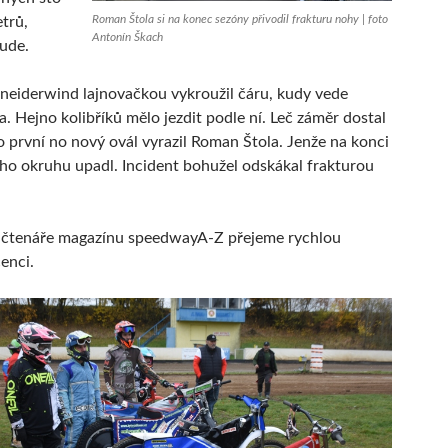
Roman Štola si na konec sezóny přivodil frakturu nohy | foto
trů,
Antonín Škach
ude.
eiderwind lajnovačkou vykroužil čáru, kudy vede
a. Hejno kolibříků mělo jezdit podle ní. Leč záměr dostal
ko první no nový ovál vyrazil Roman Štola. Jenže na konci
ho okruhu upadl. Incident bohužel odskákal frakturou
 čtenáře magazínu speedwayA-Z přejeme rychlou
enci.