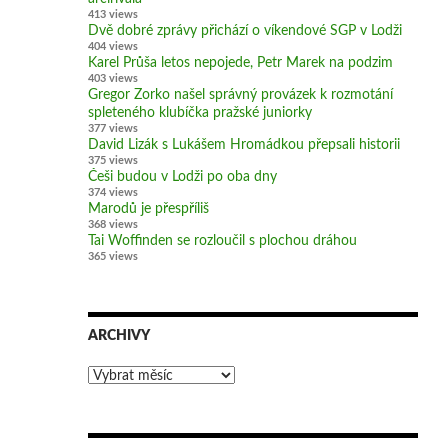
413 views
Dvě dobré zprávy přichází o víkendové SGP v Lodži
404 views
Karel Průša letos nepojede, Petr Marek na podzim
403 views
Gregor Zorko našel správný provázek k rozmotání
spleteného klubíčka pražské juniorky
377 views
David Lizák s Lukášem Hromádkou přepsali historii
375 views
Češi budou v Lodži po oba dny
374 views
Marodů je přespříliš
368 views
Tai Woffinden se rozloučil s plochou dráhou
365 views
ARCHIVY
Archivy