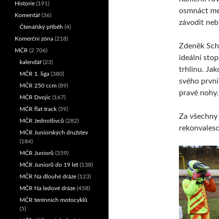
Historie
(191)
osmnáct me
Komentář
(36)
závodit neb
Čtenářský příběh
(4)
Komerční zóna
(218)
Zdeněk Schn
MČR
(2 706)
ideální stop
kalendář
(23)
trhlinu. Ja
MČR 1. liga
(380)
svého první
MČR 250 ccm
(89)
pravé nohy.
MČR Dvojic
(167)
MČR flat track
(59)
Za všechny
MČR Jednotlivců
(282)
rekonvalesc
MČR Juniorských družstev
(184)
MČR Juniorů
(359)
MČR Juniorů do 19 let
(138)
MČR Na dlouhé dráze
(123)
MČR Na ledové dráze
(458)
MČR terénních motocyklů
(5)