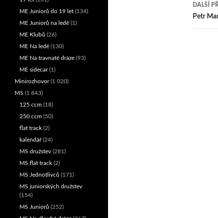
pro
DALŠÍ P
ME Juniorů do 19 let
(134)
přís
Petr Mar
ME Juniorů na ledě
(1)
ME Klubů
(26)
ME Na ledě
(130)
ME Na travnaté dráze
(93)
ME sidecar
(1)
Minirozhovor
(1 020)
MS
(1 843)
125 ccm
(18)
250 ccm
(50)
flat track
(2)
kalendář
(24)
MS družstev
(281)
MS flat track
(2)
MS Jednotlivců
(171)
MS juniorských družstev
(154)
MS Juniorů
(252)