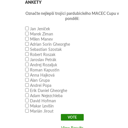
ANKETY
Označte nejlepší trojici pardubického MACEC Cupu v
pondělí:
Jan Jeníček
Marek Ziman
Milen Manev
Adrian Sorin Gheorghe
Sebastian Szostak
Robert Roszak
Jaroslav Petrák
Andrej Rozaljuk
Roman Kapustin
Anna Hajková
Alan Grupa
Andrei Popa
Erik Daniel Gheorghe
Adam Nejezchleba
David Hofman
Makar Levišin
Marián Jirout