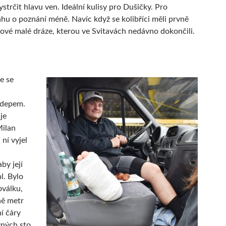
strčit hlavu ven. Ideální kulisy pro Dušičky. Pro
hu o poznání méně. Navíc když se kolibříci měli prvně
nové malé dráze, kterou ve Svitavách nedávno dokončili.
e se
 depem.
je
Milan
ní vyjel
by její
l. Bylo
 oválku,
ně metr
í čáry
vných sto