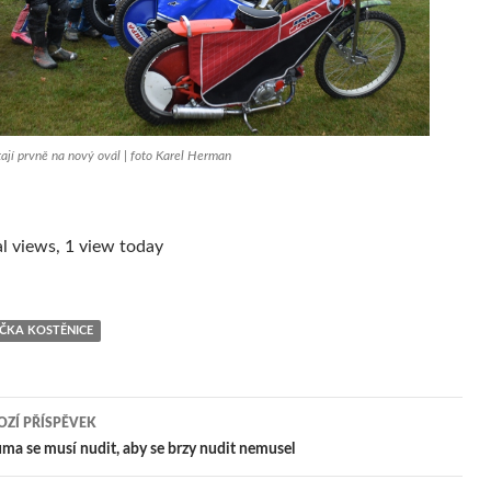
stají prvně na nový ovál | foto Karel Herman
l views, 1 view today
UČKA KOSTĚNICE
ZÍ PŘÍSPĚVEK
igace
ma se musí nudit, aby se brzy nudit nemusel