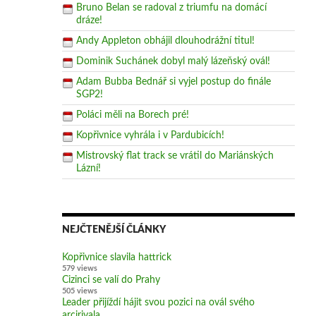
Bruno Belan se radoval z triumfu na domácí
dráze!
Andy Appleton obhájil dlouhodrážní titul!
Dominik Suchánek dobyl malý lázeňský ovál!
Adam Bubba Bednář si vyjel postup do finále
SGP2!
Poláci měli na Borech pré!
Kopřivnice vyhrála i v Pardubicích!
Mistrovský flat track se vrátil do Mariánských
Lázní!
NEJČTENĚJŠÍ ČLÁNKY
Kopřivnice slavila hattrick
579 views
Cizinci se valí do Prahy
505 views
Leader přijíždí hájit svou pozici na ovál svého
arcirivala