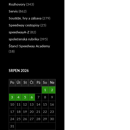
Rozhovory
(343)
Servis
(862)
Soutěže, hry a zábava
(279)
Speedway cestopisy
(25)
speedwayA-Z
(82)
společenská rubrika
(395)
Štancl Speedway Academy
(18)
SRPEN 2026
Po
Út
St
Čt
Pá
So
Ne
1
2
3
4
5
6
7
8
9
10
11
12
13
14
15
16
17
18
19
20
21
22
23
24
25
26
27
28
29
30
31