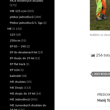
MČR tříčlenných družstev
(171)
MR 125 ccm
(205)
přebor jednotlivců
(284)
Přebor jednotlivců/1. liga
(2)
ME
(1 132)
125
(18)
Kolibříci se chy
250ccm
(51)
EP 85 – 190
(2)
EP do devatenácti let
(23)
256 tota
EP dvojic do 19 let
(12)
EP flat track
(1)
EP U24
(1)
2025 ROZL
kalendář
(18)
ME družstev
(35)
ME Dvojic
(113)
ME dvojic do 19 let
(14)
PŘEDCHO
ME Jednotlivců
(291)
Nav
Matěj Tů
ME Juniorských družstev do
19 let
(131)