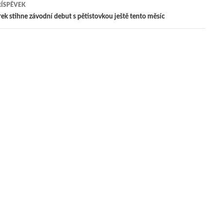
ŘÍSPĚVEK
pěvek
ek stihne závodní debut s pětistovkou ještě tento měsíc