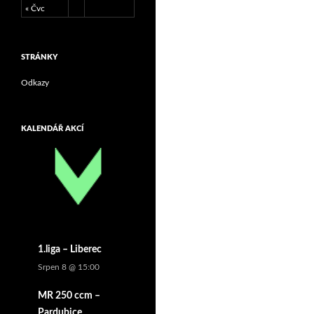
« Čvc
STRÁNKY
Odkazy
KALENDÁŘ AKCÍ
1.liga – Liberec
Srpen 8 @ 15:00
MR 250 ccm –
Pardubice