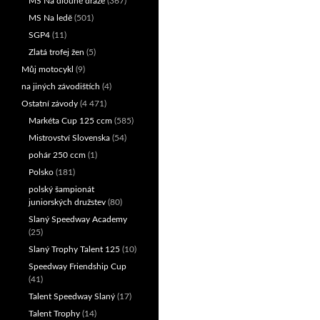
MS Na dlouhé dráze
(367)
MS Na ledě
(501)
SGP4
(11)
Zlatá trofej žen
(5)
Můj motocykl
(9)
na jiných závodištích
(4)
Ostatní závody
(4 471)
Markéta Cup 125 ccm
(585)
Mistrovství Slovenska
(54)
pohár 250 ccm
(1)
Polsko
(181)
polský šampionát
juniorských družstev
(80)
Slaný Speedway Academy
(25)
Slaný Trophy Talent 125
(10)
Speedway Friendship Cup
(41)
Talent Speedway Slaný
(17)
Talent Trophy
(14)