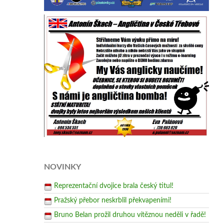
NOVINKY
Reprezentační dvojice brala český titul!
Pražský přebor neskrblil překvapeními!
Bruno Belan prožil druhou vítěznou neděli v řadě!