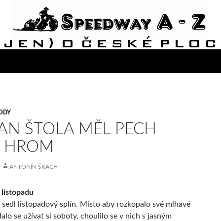
ODY
N ŠTOLA MĚL PECH
O HROM
ANTONÍN ŠKACH
 listopadu
 sedl listopadový splín. Místo aby rozkopalo své mlhavé
alo se užívat si soboty, choulilo se v nich s jasným