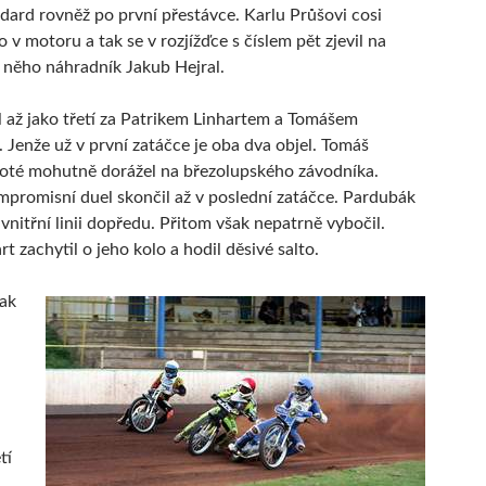
dard rovněž po první přestávce. Karlu Průšovi cosi
 v motoru a tak se v rozjížďce s číslem pět zjevil na
 něho náhradník Jakub Hejral.
 až jako třetí za Patrikem Linhartem a Tomášem
Jenže už v první zatáčce je oba dva objel. Tomáš
oté mohutně dorážel na březolupského závodníka.
mpromisní duel skončil až v poslední zatáčce. Pardubák
vnitřní linii dopředu. Přitom však nepatrně vybočil.
rt zachytil o jeho kolo a hodil děsivé salto.
ak
tí