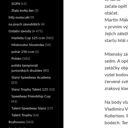
SGP4
(11)
začala opět
Zlatá trofej žen
(5)
otáčet.
Můj motocykl
(9)
Martin Mál
na jiných závodištích
(4)
v prvním vý
Ostatní závody
(4 471)
Jejich zálež
Markéta Cup 125 ccm
(585)
startu hřál 
Mistrovství Slovenska
(54)
pohár 250 ccm
(1)
Mšenský záv
Polsko
(181)
sedm. A opě
polský šampionát
zatáčky obj
juniorských družstev
(80)
vyšel bodov
Slaný Speedway Academy
červené svět
(25)
zrakový kla
Slaný Trophy Talent 125
(10)
Speedway Friendship Cup
(41)
Na body vša
Talent Speedway Slaný
(17)
Vladimíru V
Talent Trophy
(14)
Kollertem. 
Rozhovory
(343)
bodech. Ten