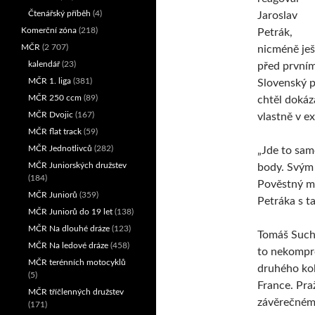
Čtenářský příběh
(4)
Jaroslav
Komerční zóna
(218)
Petrák,
MČR
(2 707)
nicméně ješ
kalendář
(23)
před prvním
MČR 1. liga
(381)
Slovenský p
MČR 250 ccm
(89)
chtěl dokáz
MČR Dvojic
(167)
vlastně v ex
MČR flat track
(59)
MČR Jednotlivců
(282)
„Jde to sam
MČR Juniorských družstev
body. Svým
(184)
Pověstný mš
MČR Juniorů
(359)
Petráka s t
MČR Juniorů do 19 let
(138)
MČR Na dlouhé dráze
(123)
Tomáš Suchá
MČR Na ledové dráze
(458)
to nekomprom
MČR terénních motocyklů
druhého kol
(5)
France. Pra
MČR tříčlenných družstev
závěrečném 
(171)