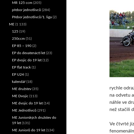
MR 125 ccm
(205)
přebor jednotlivců
(284)
Přebor jednotlivců/1. liga
(2)
ME
(1 133)
125
(19)
250ccm
(51)
EP 85 – 190
(2)
EP do devatenácti let
(23)
EP dvojic do 19 let
(12)
EP flat track
(1)
EP U24
(1)
kalendář
(18)
rychle odra
ME družstev
(35)
na odvetu an
ME Dvojic
(113)
náhle ve dr
ME dvojic do 19 let
(14)
než stačili d
ME Jednotlivců
(291)
ME Juniorských družstev do
19 let
(131)
Ve čtvrté j
ME Juniorů do 19 let
(134)
fenomenální