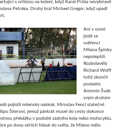
artující s ortézou na koleni, když Karel Průša nevybíravě
roslava Petráka. Druhý bral Michael Gregor, když upadl
rt.
Ani v osmé
jízdě se
svěřenci
Milana Špinky
nepolepšili.
Rozbolavělý
Richard Wolff
totiž skončil
poslední.
Antonín Šváb
svým druhým
 řadě pojistil mšenský náskok. Miroslav Fencl statečně
ilipu Šiterovi, jemuž párkrát musel do cesty dokonce
motnou překážku v podobě zadního kola nebo motocyklu.
óre po dvou sériích hlásal do světa, že Mšeno mělo