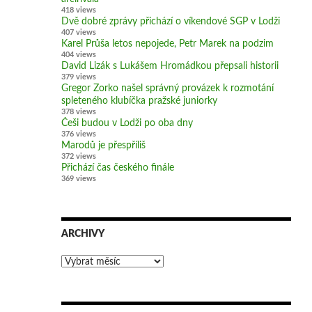
418 views
Dvě dobré zprávy přichází o víkendové SGP v Lodži
407 views
Karel Průša letos nepojede, Petr Marek na podzim
404 views
David Lizák s Lukášem Hromádkou přepsali historii
379 views
Gregor Zorko našel správný provázek k rozmotání
spleteného klubíčka pražské juniorky
378 views
Češi budou v Lodži po oba dny
376 views
Marodů je přespříliš
372 views
Přichází čas českého finále
369 views
ARCHIVY
Archivy