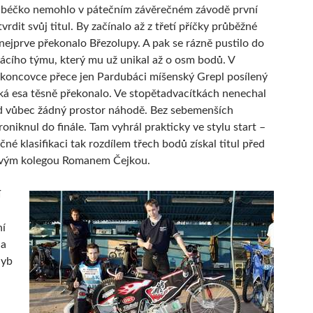
 béčko nemohlo v pátečním závěrečném závodě první
tvrdit svůj titul. By začínalo až z třetí příčky průběžné
, nejprve překonalo Březolupy. A pak se rázně pustilo do
ácího týmu, který mu už unikal až o osm bodů. V
koncovce přece jen Pardubáci míšenský Grepl posílený
ká esa těsně překonalo. Ve stopětadvacítkách nenechal
 vůbec žádný prostor náhodě. Bez sebemenších
oniknul do finále. Tam vyhrál prakticky ve stylu start –
ečné klasifikaci tak rozdílem třech bodů získal titul před
vým kolegou Romanem Čejkou.
í
í
la
hyb