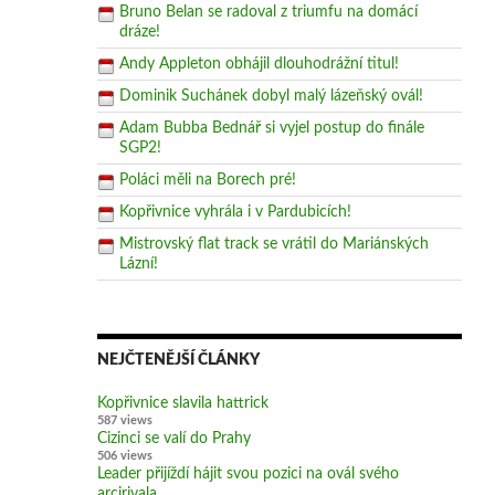
Bruno Belan se radoval z triumfu na domácí
dráze!
Andy Appleton obhájil dlouhodrážní titul!
Dominik Suchánek dobyl malý lázeňský ovál!
Adam Bubba Bednář si vyjel postup do finále
SGP2!
Poláci měli na Borech pré!
Kopřivnice vyhrála i v Pardubicích!
Mistrovský flat track se vrátil do Mariánských
Lázní!
NEJČTENĚJŠÍ ČLÁNKY
Kopřivnice slavila hattrick
587 views
Cizinci se valí do Prahy
506 views
Leader přijíždí hájit svou pozici na ovál svého
arcirivala