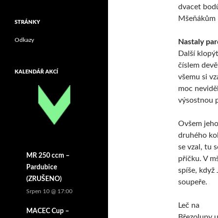
dvacet bodů
Mšeňákům u
STRÁNKY
Odkazy
Nastaly pa
Další klopý
číslem devě
KALENDÁŘ AKCÍ
všemu si vza
moc neviděl
výsostnou p
Ovšem jeho 
druhého kol
se vzal, tu
MR 250 ccm –
příčku. V m
Pardubice
spíše, když
(ZRUŠENO)
soupeře.
Srpen 10 @ 17:00
Leč na
MACEC Cup –
Březolupy 