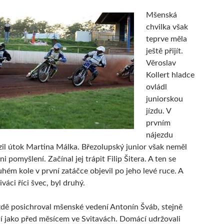
Mšenská
chvilka však
teprve měla
ještě přijít.
Věroslav
Kollert hladce
ovládl
juniorskou
jízdu. V
prvním
nájezdu
zil útok Martina Málka. Březolupský junior však neměl
i pomyšlení. Začínal jej trápit Filip Šitera. A ten se
uhém kole v první zatáčce objevil po jeho levé ruce. A
iváci říci švec, byl druhý.
ízdě posichroval mšenské vedení Antonín Šváb, stejně
 jako před měsícem ve Svitavách. Domácí udržovali