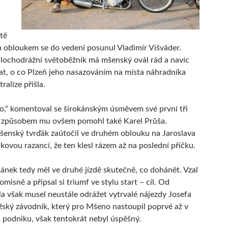
tě
 obloukem se do vedení posunul Vladimír Višváder.
lochodrážní světoběžník má mšenský ovál rád a navíc
at, o co Plzeň jeho nasazováním na místa náhradníka
tralize přišla.
o,“ komentoval se širokánským úsměvem své první tři
 způsobem mu ovšem pomohl také Karel Průša.
enský tvrďák zaútočil ve druhém oblouku na Jaroslava
akovou razancí, že ten klesl rázem až na poslední příčku.
nek tedy měl ve druhé jízdě skutečně, co dohánět. Vzal
isně a připsal si triumf ve stylu start – cíl. Od
a však musel neustále odrážet vytrvalé nájezdy Josefa
žský závodník, který pro Mšeno nastoupil poprvé až v
podniku, však tentokrát nebyl úspěšný.