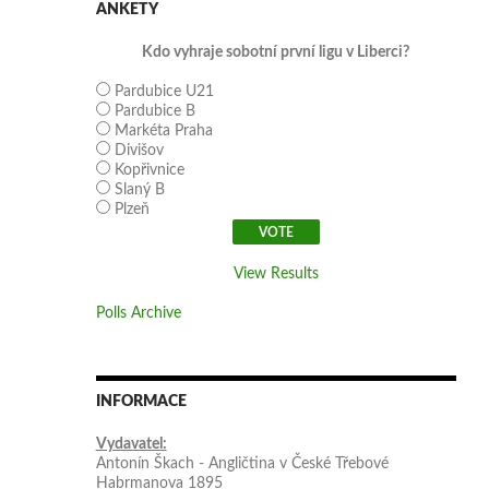
ANKETY
Kdo vyhraje sobotní první ligu v Liberci?
Pardubice U21
Pardubice B
Markéta Praha
Divišov
Kopřivnice
Slaný B
Plzeň
View Results
Polls Archive
INFORMACE
Vydavatel:
Antonín Škach - Angličtina v České Třebové
Habrmanova 1895