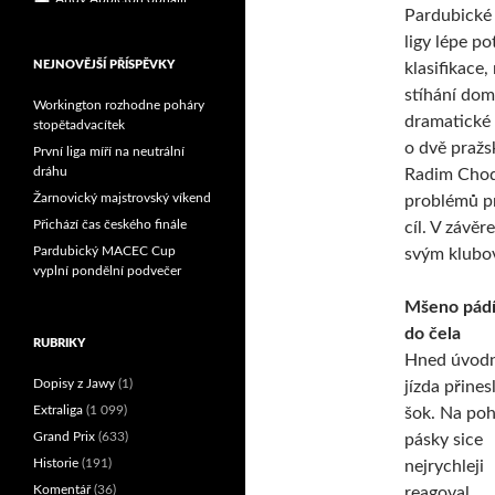
Pardubické
Reprezentační dvojice
brala český titul!
ligy lépe po
NEJNOVĚJŠÍ PŘÍSPĚVKY
klasifikace
stíhání dom
Workington rozhodne poháry
dramatické 
stopětadvacítek
o dvě pražs
První liga míří na neutrální
dráhu
Radim Chod
Žarnovický majstrovský víkend
problémů pr
Přichází čas českého finále
cíl. V závěr
Pardubický MACEC Cup
svým klubo
vyplní pondělní podvečer
Mšeno pád
do čela
RUBRIKY
Hned úvodn
Dopisy z Jawy
(1)
jízda přines
Extraliga
(1 099)
šok. Na po
Grand Prix
(633)
pásky sice
Historie
(191)
nejrychleji
Komentář
(36)
reagoval