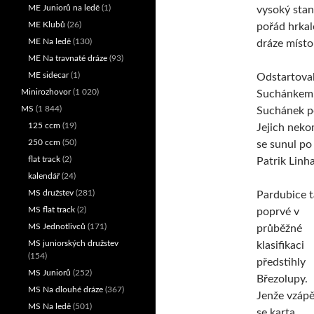
ME Juniorů na ledě
(1)
vysoký stan
ME Klubů
(26)
pořád hrkalo
ME Na ledě
(130)
dráze místo
ME Na travnaté dráze
(93)
ME sidecar
(1)
Odstartoval
Minirozhovor
(1 020)
Suchánkem. 
MS
(1 844)
Suchánek p
125 ccm
(19)
Jejich neko
250 ccm
(50)
se sunul po 
flat track
(2)
Patrik Linha
kalendář
(24)
MS družstev
(281)
Pardubice t
MS flat track
(2)
poprvé v
MS Jednotlivců
(171)
průběžné
MS juniorských družstev
klasifikaci
(154)
předstihly
MS Juniorů
(252)
Březolupy.
MS Na dlouhé dráze
(367)
Jenže vzápě
MS Na ledě
(501)
se karta