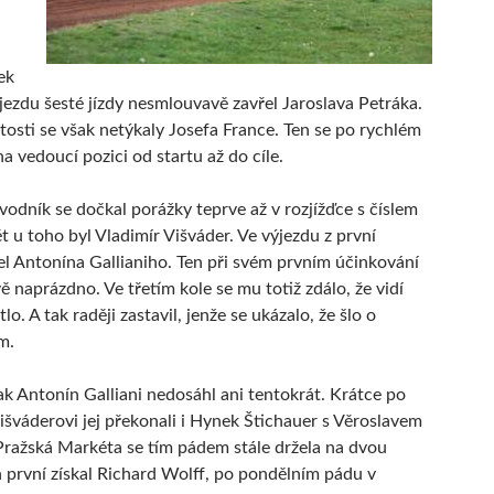
ek
jezdu šesté jízdy nesmlouvavě zavřel Jaroslava Petráka.
itosti se však netýkaly Josefa France. Ten se po rychlém
na vedoucí pozici od startu až do cíle.
odník se dočkal porážky teprve až v rozjížďce s číslem
t u toho byl Vladimír Višváder. Ve výjezdu z první
el Antonína Gallianiho. Ten při svém prvním účinkování
ě naprázdno. Ve třetím kole se mu totiž zdálo, že vidí
lo. A tak raději zastavil, jenže se ukázalo, že šlo o
m.
k Antonín Galliani nedosáhl ani tentokrát. Krátce po
išváderovi jej překonali i Hynek Štichauer s Věroslavem
Pražská Markéta se tím pádem stále držela na dvou
 první získal Richard Wolff, po pondělním pádu v