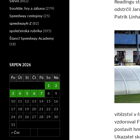
Servis
(862)
Readingu st
Soutěže, hry a zábava
(279)
odstrčil Ja
Speedway cestopisy
(25)
Patrik Linha
speedwayA-Z
(82)
společenská rubrika
(395)
Štancl Speedway Academy
(18)
SRPEN 2026
Po
Út
St
Čt
Pá
So
Ne
1
2
3
4
5
6
7
8
9
10
11
12
13
14
15
16
17
18
19
20
21
22
23
vítězství v
24
25
26
27
28
29
30
vzdoroval F
31
postavit h
« Čvc
Ukazatel sk