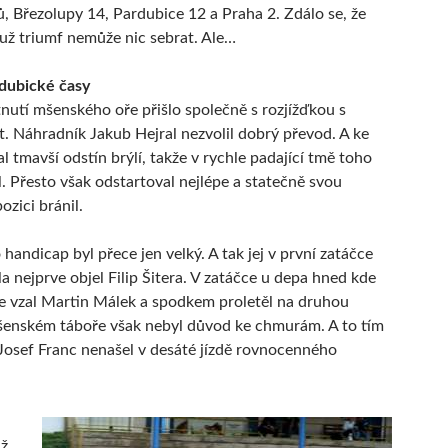
, Březolupy 14, Pardubice 12 a Praha 2. Zdálo se, že
ž triumf nemůže nic sebrat. Ale…
rdubické časy
tnutí mšenského oře přišlo společně s rozjížďkou s
t. Náhradník Jakub Hejral nezvolil dobrý převod. A ke
l tmavší odstín brýlí, takže v rychle padající tmě toho
. Přesto však odstartoval nejlépe a statečně svou
ozici bránil.
handicap byl přece jen velký. A tak jej v první zatáčce
a nejprve objel Filip Šitera. V zatáčce u depa hned kde
 se vzal Martin Málek a spodkem proletěl na druhou
šenském táboře však nebyl důvod ke chmurám. A to tím
 Josef Franc nenašel v desáté jízdě rovnocenného
už