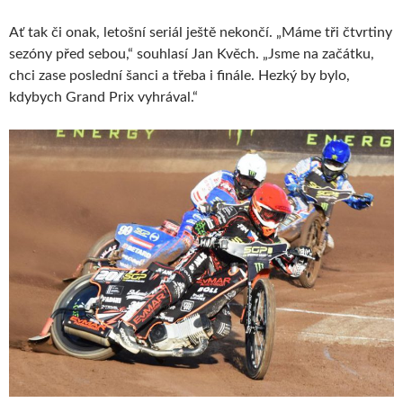
Ať tak či onak, letošní seriál ještě nekončí. „Máme tři čtvrtiny
sezóny před sebou,“ souhlasí Jan Kvěch. „Jsme na začátku,
chci zase poslední šanci a třeba i finále. Hezký by bylo,
kdybych Grand Prix vyhrával.“