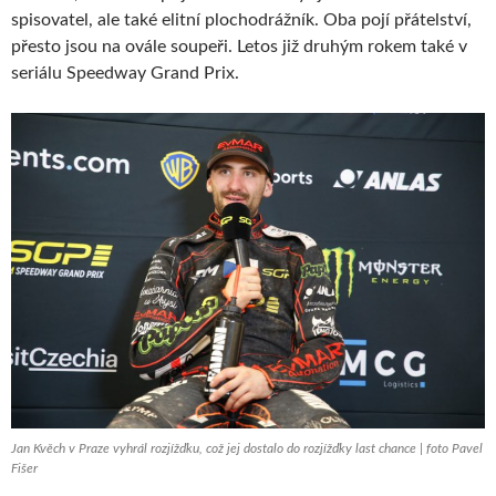
spisovatel, ale také elitní plochodrážník. Oba pojí přátelství,
přesto jsou na ovále soupeři. Letos již druhým rokem také v
seriálu Speedway Grand Prix.
Jan Kvěch v Praze vyhrál rozjížďku, což jej dostalo do rozjížďky last chance | foto Pavel
Fišer