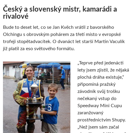
Český a slovenský mistr, kamarádi a
rivalové
Bude to deset let, co se Jan Kvěch vrátil z bavorského
Olchingu s obrovským pohárem za třetí místo v evropské
trofeji stopětadvacítek. O dvanáct let starší Martin Vaculík
již platil za eso světového formátu.
„Teprve před jedenácti
lety jsem zjistil, že nějaká
plochá dráha existuje,“
připomíná pražský
závodník svůj trošku
nečekaný vstup do
Speedway Mini Cupu
zaranžovaný
prostřednictvím Shupy.
„Než jsem sám začal