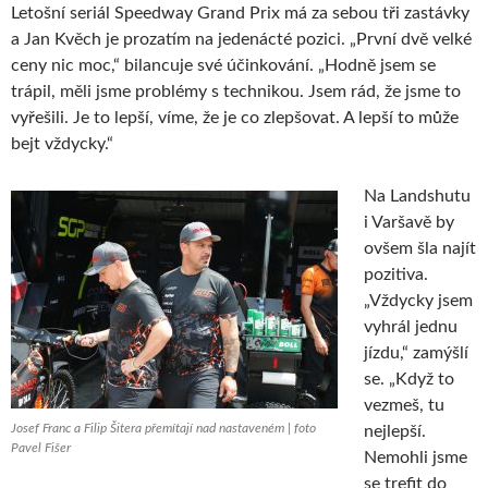
Letošní seriál Speedway Grand Prix má za sebou tři zastávky
a Jan Kvěch je prozatím na jedenácté pozici. „První dvě velké
ceny nic moc,“ bilancuje své účinkování. „Hodně jsem se
trápil, měli jsme problémy s technikou. Jsem rád, že jsme to
vyřešili. Je to lepší, víme, že je co zlepšovat. A lepší to může
bejt vždycky.“
Na Landshutu
i Varšavě by
ovšem šla najít
pozitiva.
„Vždycky jsem
vyhrál jednu
jízdu,“ zamýšlí
se. „Když to
vezmeš, tu
Josef Franc a Filip Šitera přemítají nad nastaveném | foto
nejlepší.
Pavel Fišer
Nemohli jsme
se trefit do