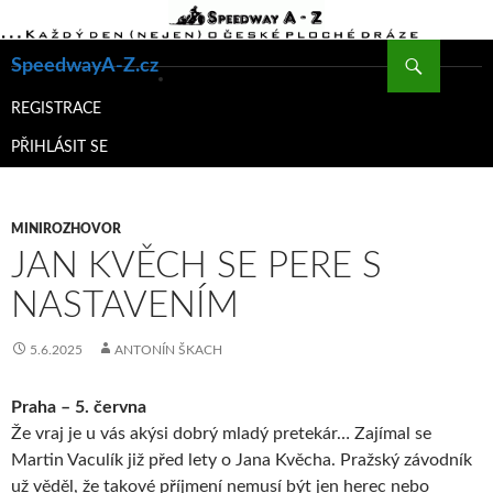
Hledat
SpeedwayA-Z.cz
PŘEJÍT
K
REGISTRACE
OBSAHU
PŘIHLÁSIT SE
WEBU
MINIROZHOVOR
JAN KVĚCH SE PERE S
NASTAVENÍM
5.6.2025
ANTONÍN ŠKACH
Praha – 5. června
Že vraj je u vás akýsi dobrý mladý pretekár… Zajímal se
Martin Vaculík již před lety o Jana Kvěcha. Pražský závodník
už věděl, že takové příjmení nemusí být jen herec nebo