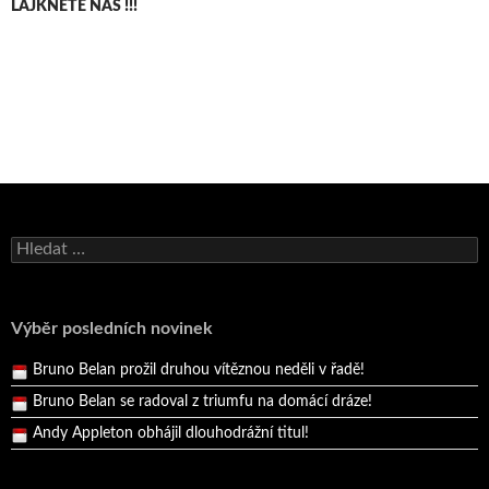
LAJKNĚTE NÁS !!!
Bruno Belan se radoval z triumfu na domácí dráze!
Vyhledávání
Andy Appleton obhájil dlouhodrážní titul!
Reprezentační dvojice brala český titul!
Pražský přebor neskrblil překvapeními!
Výběr posledních novinek
Bruno Belan prožil druhou vítěznou neděli v řadě!
Bruno Belan se radoval z triumfu na domácí dráze!
Andy Appleton obhájil dlouhodrážní titul!
Reprezentační dvojice brala český titul!