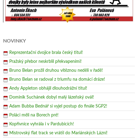
NOVINKY
Reprezentační dvojice brala český titul!
Pražský přebor neskrblil překvapeními!
Bruno Belan prožil druhou vítěznou neděli v řadě!
Bruno Belan se radoval z triumfu na domácí dráze!
Andy Appleton obhájil dlouhodrážní titul!
Dominik Suchánek dobyl malý lázeňský ovál!
Adam Bubba Bednář si vyjel postup do finále SGP2!
Poláci měli na Borech pré!
Kopřivnice vyhrála i v Pardubicích!
Mistrovský flat track se vrátil do Mariánských Lázní!