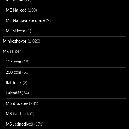
ME Klubů
(26)
ME Na ledě
(130)
ME Na travnaté dráze
(93)
ME sidecar
(1)
Minirozhovor
(1 020)
MS
(1 844)
125 ccm
(19)
250 ccm
(50)
flat track
(2)
kalendář
(24)
MS družstev
(281)
MS flat track
(2)
MS Jednotlivců
(171)