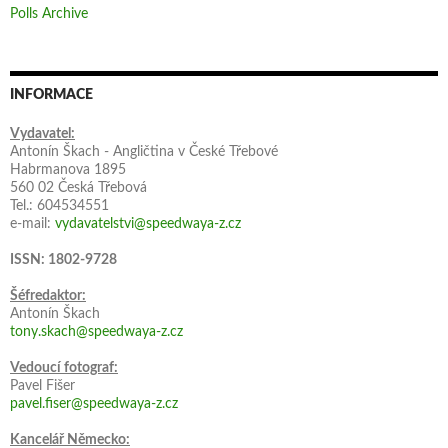
Polls Archive
INFORMACE
Vydavatel:
Antonín Škach - Angličtina v České Třebové
Habrmanova 1895
560 02 Česká Třebová
Tel.: 604534551
e-mail:
vydavatelstvi@speedwaya-z.cz
ISSN: 1802-9728
Šéfredaktor:
Antonín Škach
tony.skach@speedwaya-z.cz
Vedoucí fotograf:
Pavel Fišer
pavel.fiser@speedwaya-z.cz
Kancelář Německo: