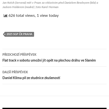
Jan Kvěch (červená) míří v Praze za vítězstvím před Danielem Bewleyem (bílá) a
Jackem Holderem (modrá) | foto Karel Herman
626 total views, 1 view today
2025 SGP ČR PRAHA
PŘEDCHOZÍ PŘÍSPĚVEK
Navigace
Flat track v sobotu umožní jít opět na plochou dráhu ve Slaném
pro
DALŠÍ PŘÍSPĚVEK
příspěvek
Daniel Klíma pil ze studnice zkušeností