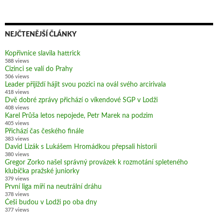
NEJČTENĚJŠÍ ČLÁNKY
Kopřivnice slavila hattrick
588 views
Cizinci se valí do Prahy
506 views
Leader přijíždí hájit svou pozici na ovál svého arcirivala
418 views
Dvě dobré zprávy přichází o víkendové SGP v Lodži
408 views
Karel Průša letos nepojede, Petr Marek na podzim
405 views
Přichází čas českého finále
383 views
David Lizák s Lukášem Hromádkou přepsali historii
380 views
Gregor Zorko našel správný provázek k rozmotání spleteného
klubíčka pražské juniorky
379 views
První liga míří na neutrální dráhu
378 views
Češi budou v Lodži po oba dny
377 views