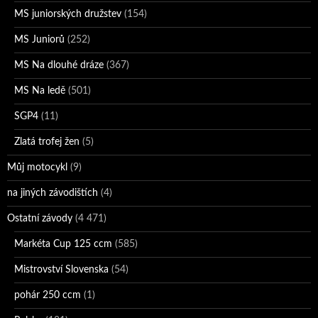
MS juniorských družstev
(154)
MS Juniorů
(252)
MS Na dlouhé dráze
(367)
MS Na ledě
(501)
SGP4
(11)
Zlatá trofej žen
(5)
Můj motocykl
(9)
na jiných závodištích
(4)
Ostatní závody
(4 471)
Markéta Cup 125 ccm
(585)
Mistrovství Slovenska
(54)
pohár 250 ccm
(1)