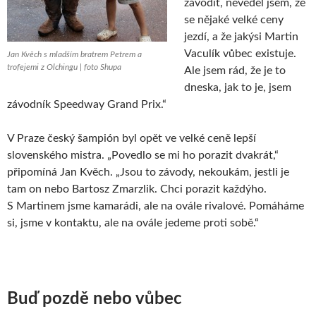
závodit, nevěděl jsem, že
se nějaké velké ceny
jezdí, a že jakýsi Martin
Vaculík vůbec existuje.
Jan Kvěch s mladším bratrem Petrem a
trofejemi z Olchingu | foto Shupa
Ale jsem rád, že je to
dneska, jak to je, jsem
závodník Speedway Grand Prix.“
V Praze český šampión byl opět ve velké ceně lepší
slovenského mistra. „Povedlo se mi ho porazit dvakrát,“
připomíná Jan Kvěch. „Jsou to závody, nekoukám, jestli je
tam on nebo Bartosz Zmarzlik. Chci porazit každýho.
S Martinem jsme kamarádi, ale na ovále rivalové. Pomáháme
si, jsme v kontaktu, ale na ovále jedeme proti sobě.“
Buď pozdě nebo vůbec