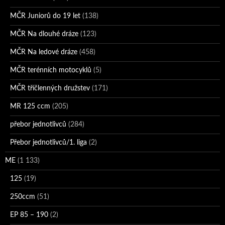
MČR Juniorů do 19 let
(138)
MČR Na dlouhé dráze
(123)
MČR Na ledové dráze
(458)
MČR terénních motocyklů
(5)
MČR tříčlenných družstev
(171)
MR 125 ccm
(205)
přebor jednotlivců
(284)
Přebor jednotlivců/1. liga
(2)
ME
(1 133)
125
(19)
250ccm
(51)
EP 85 – 190
(2)