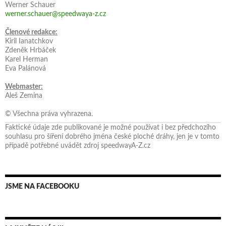
Werner Schauer
werner.schauer@speedwaya-z.cz
Členové redakce:
Kiril Ianatchkov
Zdeněk Hrbáček
Karel Herman
Eva Palánová
Webmaster:
Aleš Zemina
© Všechna práva vyhrazena.
Faktické údaje zde publikované je možné používat i bez předchozího
souhlasu pro šíření dobrého jména české ploché dráhy, jen je v tomto
případě potřebné uvádět zdroj speedwayA-Z.cz
JSME NA FACEBOOKU