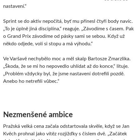
nastavení.“
Sprint se do aktiv nepočítá, byť mu přinesl čtyři body navíc.
„To je úplně jiná disciplína,“ reaguje. „Závodíme s časem. Pak
o Grand Prix závodíme od pásky sami se sebou. Když už
někdo odjede, volí si stopu a má výhodu.“
Ve Varšavě nechybělo moc a měl skalp Bartosze Zmarzlika.
„Škoda, že se mi ho nepovedlo uhlídat až do konce,“ lituje.
„Problém vždycky byl, že jsme nastavení dotrefili pozdě.
Anebo ho netrefili vůbec.“
Nezmenšené ambice
Pražská velká cena začala odstartovala skvěle, když se Jan
Kvěch prohnal jako vítěz rozjížďky s číslem dvě. „Začátek