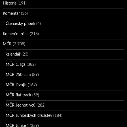
Historie
(191)
Komentář
(36)
Čtenářský příběh
(4)
Komerční zóna
(218)
MČR
(2 708)
kalendář
(23)
MČR 1. liga
(382)
MČR 250 ccm
(89)
MČR Dvojic
(167)
MČR flat track
(59)
MČR Jednotlivců
(282)
MČR Juniorských družstev
(184)
MČR Juniorů
(359)