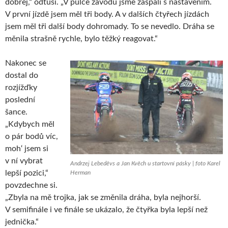
dobrej,“ odtuší. „V půlce závodu jsme zaspali s nastavením.
V první jízdě jsem měl tři body. A v dalších čtyřech jízdách
jsem měl tři další body dohromady. To se nevedlo. Dráha se
měnila strašně rychle, bylo těžký reagovat.“
Nakonec se
dostal do
rozjížďky
poslední
šance.
„Kdybych měl
o pár bodů víc,
moh‘ jsem si
v ní vybrat
Andrzej Lebeděvs a Jan Kvěch u startovní pásky | foto Karel
lepší pozici,“
Herman
povzdechne si.
„Zbyla na mě trojka, jak se změnila dráha, byla nejhorší.
V semifinále i ve finále se ukázalo, že čtyřka byla lepší než
jednička.“