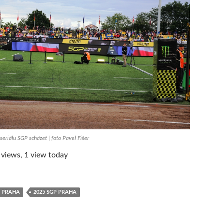
eriálu SGP scházet | foto Pavel Fišer
 views, 1 view today
R PRAHA
2025 SGP PRAHA