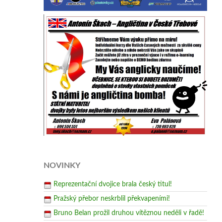
NOVINKY
Reprezentační dvojice brala český titul!
Pražský přebor neskrblil překvapeními!
Bruno Belan prožil druhou vítěznou neděli v řadě!