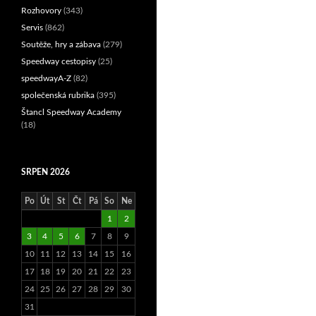
Rozhovory
(343)
Servis
(862)
Soutěže, hry a zábava
(279)
Speedway cestopisy
(25)
speedwayA-Z
(82)
společenská rubrika
(395)
Štancl Speedway Academy
(18)
SRPEN 2026
Po
Út
St
Čt
Pá
So
Ne
1
2
3
4
5
6
7
8
9
10
11
12
13
14
15
16
17
18
19
20
21
22
23
24
25
26
27
28
29
30
31