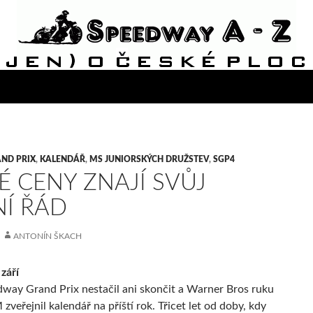
ND PRIX
,
KALENDÁŘ
,
MS JUNIORSKÝCH DRUŽSTEV
,
SGP4
É CENY ZNAJÍ SVŮJ
NÍ ŘÁD
ANTONÍN ŠKACH
září
dway Grand Prix nestačil ani skončit a Warner Bros ruku
 zveřejnil kalendář na příští rok. Třicet let od doby, kdy