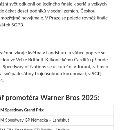
žní svět odklonil od jediného finále k seriálu velkých
de čekat deset podniků v sedmi zemích. Českou
amozřejmě nevyjímaje. V Praze se pojede rovněž finále
sátek SGP3.
začnou zkraje května v Landshutu a vůbec poprvé se
edou ve Velké Británii. K ikonickému Cardiffu přibude
 Speedway of Nations se uskuteční v Toruni, zatímco
ví své padesátiny trojnásobnou korunovací, v SGP,
4.
ář promotéra Warner Bros 2025:
IM Speedway Grand Prix:
IM Speedway GP Německa – Landshut