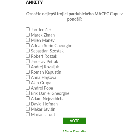
ANKETY
Označte nejlepší trojici pardubického MACEC Cupu v
pondělí:
Jan Jeníček
Marek Ziman
Milen Manev
Adrian Sorin Gheorghe
Sebastian Szostak
Robert Roszak
Jaroslav Petrák
Andrej Rozaljuk
Roman Kapustin
Anna Hajková
Alan Grupa
Andrei Popa
Erik Daniel Gheorghe
Adam Nejezchleba
David Hofman
Makar Levišin
Marián Jirout