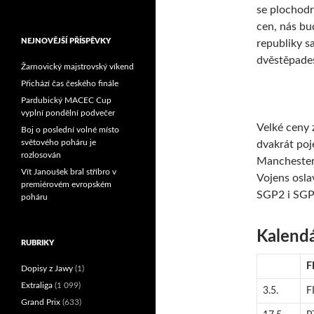
se plochodrá
Reprezentační dvojice
cen, nás bu
brala český titul!
NEJNOVĚJŠÍ PŘÍSPĚVKY
republiky s
dvěstěpade
Žarnovický majstrovský víkend
Přichází čas českého finále
Pardubický MACEC Cup
vyplní pondělní podvečer
Velké ceny 
Boj o poslední volné místo
světového poháru je
dvakrát poj
rozlosován
Manchester.
Vít Janoušek bral stříbro v
Vojens osla
premiérovém evropském
SGP2 i SGP
poháru
Kalend
RUBRIKY
F
Dopisy z Jawy
(1)
Extraliga
(1 099)
3.5.
F
Grand Prix
(633)