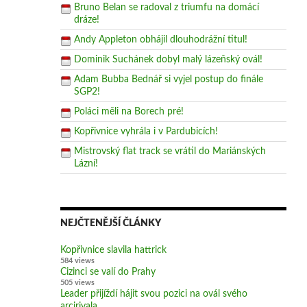
Bruno Belan se radoval z triumfu na domácí
dráze!
Andy Appleton obhájil dlouhodrážní titul!
Dominik Suchánek dobyl malý lázeňský ovál!
Adam Bubba Bednář si vyjel postup do finále
SGP2!
Poláci měli na Borech pré!
Kopřivnice vyhrála i v Pardubicích!
Mistrovský flat track se vrátil do Mariánských
Lázní!
NEJČTENĚJŠÍ ČLÁNKY
Kopřivnice slavila hattrick
584 views
Cizinci se valí do Prahy
505 views
Leader přijíždí hájit svou pozici na ovál svého
arcirivala