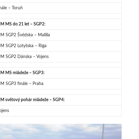
inále – Toruň
IM MS do 21 let – SGP2:
IM SGP2 Švédska – Malilla
IM SGP2 Lotyšska – Riga
IM SGP2 Dánska – Vojens
IM MS mládeže – SGP3:
IM SGP3 finále – Praha
IM světový pohár mládeže – SGP4:
ojens