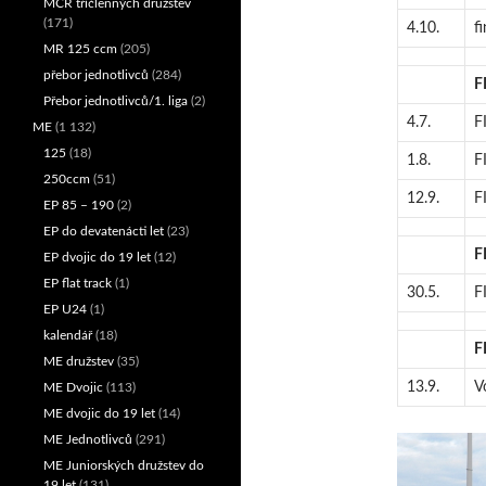
MČR tříčlenných družstev
(171)
4.10.
f
MR 125 ccm
(205)
přebor jednotlivců
(284)
F
Přebor jednotlivců/1. liga
(2)
4.7.
F
ME
(1 132)
125
(18)
1.8.
F
250ccm
(51)
12.9.
F
EP 85 – 190
(2)
EP do devatenácti let
(23)
F
EP dvojic do 19 let
(12)
EP flat track
(1)
30.5.
F
EP U24
(1)
kalendář
(18)
F
ME družstev
(35)
13.9.
V
ME Dvojic
(113)
ME dvojic do 19 let
(14)
ME Jednotlivců
(291)
ME Juniorských družstev do
19 let
(131)