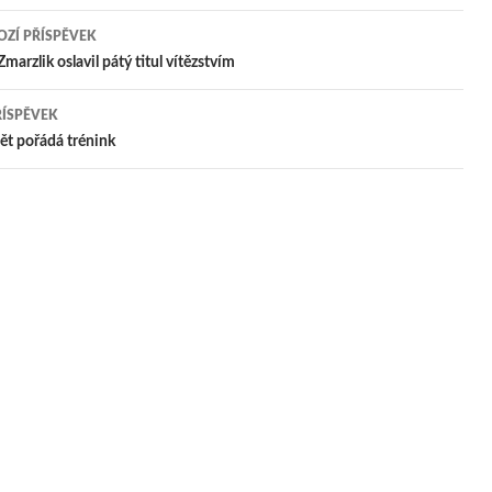
ZÍ PŘÍSPĚVEK
igace
marzlik oslavil pátý titul vítězstvím
ŘÍSPĚVEK
pěvek
ět pořádá trénink