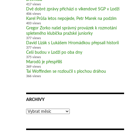
417 views
Dvě dobré zprávy přichází o víkendové SGP v Lodži
406 views
Karel Průša letos nepojede, Petr Marek na podzim
403 views
Gregor Zorko našel správný provázek k rozmotání
spleteného klubíčka pražské juniorky
377 views
David Lizák s Lukášem Hromádkou přepsali historii
377 views
Češi budou v Lodži po oba dny
375 views
Marodů je přespříliš
369 views
Tai Woffinden se rozloučil s plochou dráhou
366 views
ARCHIVY
Archivy