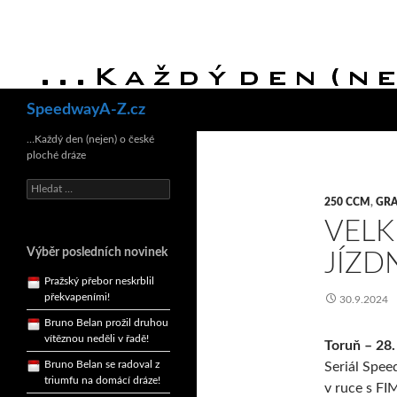
Hledat
SpeedwayA-Z.cz
Bruno Belan se radoval z
triumfu na domácí dráze!
…Každý den (nejen) o české
ploché dráze
Andy Appleton obhájil
dlouhodrážní titul!
Vyhledávání
250 CCM
,
GRA
Reprezentační dvojice
brala český titul!
VELK
Pražský přebor neskrblil
Výběr posledních novinek
JÍZD
překvapeními!
Bruno Belan prožil druhou
30.9.2024
vítěznou neděli v řadě!
Bruno Belan se radoval z
Toruň – 28. 
triumfu na domácí dráze!
Seriál Spee
Andy Appleton obhájil
v ruce s FIM
dlouhodrážní titul!