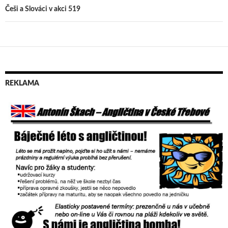
příspěvek
Češi a Slováci v akci 519
REKLAMA