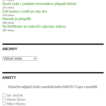
377 views
David Lizák s Lukášem Hromádkou přepsali historii
375 views
Češi budou v Lodži po oba dny
374 views
Marodů je přespříliš
368 views
Tai Woffinden se rozloučil s plochou dráhou
365 views
ARCHIVY
Archivy
ANKETY
Označte nejlepší trojici pardubického MACEC Cupu v pondělí:
Jan Jeníček
Marek Ziman
Milen Manev