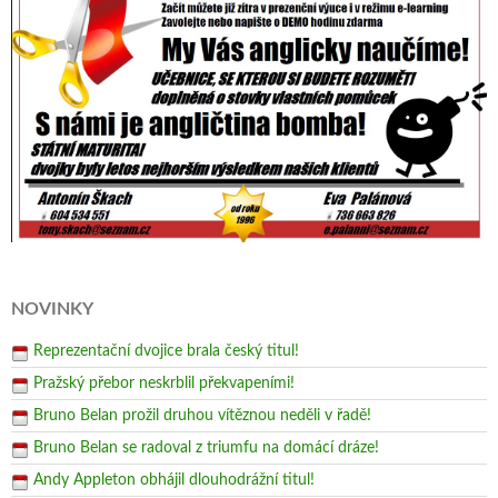
NOVINKY
Reprezentační dvojice brala český titul!
Pražský přebor neskrblil překvapeními!
Bruno Belan prožil druhou vítěznou neděli v řadě!
Bruno Belan se radoval z triumfu na domácí dráze!
Andy Appleton obhájil dlouhodrážní titul!