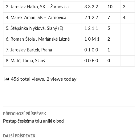
3. Jaroslav Hajko, SK – Žarnovica
3 3 2 2
10
3.
4. Marek Ziman, SK – Žarnovica
2 1 2 2
7
4.
5. Štěpánka Nyklová, Slaný (E)
1 2 1 1
5
6. Roman Štola , Mariánské Lázně
1 0 M 1
2
7. Jaroslav Bartek, Praha
0 1 0 0
1
8. Matěj Tůma, Slaný
0 0 E 0
0
456 total views, 2 views today
PŘEDCHOZÍ PŘÍSPĚVEK
Navigace
Postup českému triu unikl o bod
pro
DALŠÍ PŘÍSPĚVEK