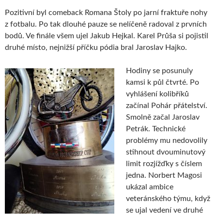
Pozitivní byl comeback Romana Štoly po jarní fraktuře nohy
z fotbalu. Po tak dlouhé pauze se nelíčeně radoval z prvních
bodů. Ve finále všem ujel Jakub Hejkal. Karel Průša si pojistil
druhé místo, nejnižší příčku pódia bral Jaroslav Hajko.
Hodiny se posunuly
kamsi k půl čtvrté. Po
vyhlášení kolibříků
začínal Pohár přátelství.
Smolně začal Jaroslav
Petrák. Technické
problémy mu nedovolily
stihnout dvouminutový
limit rozjížďky s číslem
jedna. Norbert Magosi
ukázal ambice
veteránského týmu, když
se ujal vedení ve druhé