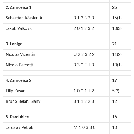
2. Žarnovica 1
25
Sebastian Kössler, A
3 1 3 3 2 3
15(1)
Jakub Valkovič
2 0 1 2 3 2
10(3)
3. Lonigo
21
Nicolas Vicentin
U 2 2 3 2 2
11(2)
Nicolo Percotti
3 3 0 F 1 3
10(1)
4. Žarnovica 2
17
Filip Kasan
1 0 0 1 1 2
5(3)
Bruno Belan, Slaný
3 1 1 2 2 3
12
5. Pardubice
16
Jaroslav Petrák
M 1 0 3 3 0
10