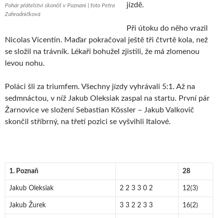
jízdě.
Pohár přátelství skončil v Poznani | foto Petra
Zahradníčková
Při útoku do něho vrazil
Nicolas Vicentin. Maďar pokračoval ještě tři čtvrtě kola, než
se složil na trávník. Lékaři bohužel zjistili, že má zlomenou
levou nohu.
Poláci šli za triumfem. Všechny jízdy vyhrávali 5:1. Až na
sedmnáctou, v níž Jakub Oleksiak zaspal na startu. První pár
Žarnovice ve složení Sebastian Kössler – Jakub Valkovič
skončil stříbrný, na třetí pozici se vyšvihli Italové.
1. Poznaň
28
Jakub Oleksiak
2 2 3 3 0 2
12(3)
Jakub Žurek
3 3 2 2 3 3
16(2)