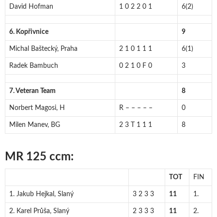
David Hofman
1 0 2 2 0 1
6(2)
6. Kopřivnice
9
Michal Baštecký, Praha
2 1 0 1 1 1
6(1)
Radek Bambuch
0 2 1 0 F 0
3
7. Veteran Team
8
Norbert Magosi, H
R – – – – –
0
Milen Manev, BG
2 3 T 1 1 1
8
MR 125 ccm:
TOT
FIN
1. Jakub Hejkal, Slaný
3 2 3 3
11
1.
2. Karel Průša, Slaný
2 3 3 3
11
2.