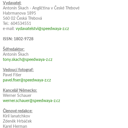
Vydavatel:
Antonín Škach - Angličtina v České Třebové
Habrmanova 1895
560 02 Česká Třebová
Tel.: 604534551
e-mail:
vydavatelstvi@speedwaya-z.cz
ISSN: 1802-9728
Šéfredaktor:
Antonín Škach
tony.skach@speedwaya-z.cz
Vedoucí fotograf:
Pavel Fišer
pavel.fiser@speedwaya-z.cz
Kancelář Německo:
Werner Schauer
werner.schauer@speedwaya-z.cz
Členové redakce:
Kiril Ianatchkov
Zdeněk Hrbáček
Karel Herman