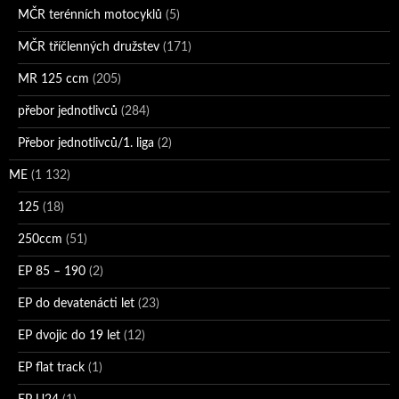
MČR terénních motocyklů
(5)
MČR tříčlenných družstev
(171)
MR 125 ccm
(205)
přebor jednotlivců
(284)
Přebor jednotlivců/1. liga
(2)
ME
(1 132)
125
(18)
250ccm
(51)
EP 85 – 190
(2)
EP do devatenácti let
(23)
EP dvojic do 19 let
(12)
EP flat track
(1)