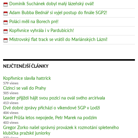
Dominik Suchánek dobyl malý lázeňský ovál!
Adam Bubba Bednář si vyjel postup do finále SGP2!
Poláci měli na Borech pré!
Kopřivnice vyhrála i v Pardubicích!
Mistrovský flat track se vrátil do Mariánských Lázní!
NEJČTENĚJŠÍ ČLÁNKY
Kopřivnice slavila hattrick
579 views
Cizinci se valí do Prahy
505 views
Leader přijíždí hájit svou pozici na ovál svého arcirivala
413 views
Dvě dobré zprávy přichází o víkendové SGP v Lodži
404 views
Karel Průša letos nepojede, Petr Marek na podzim
403 views
Gregor Zorko našel správný provázek k rozmotání spleteného
klubíčka pražské juniorky