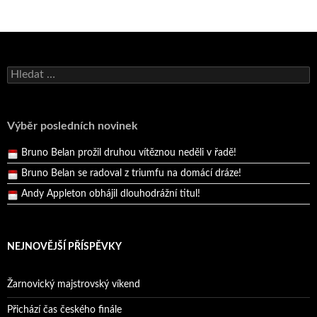
Bruno Belan se radoval z triumfu na domácí dráze!
Vyhledávání
Andy Appleton obhájil dlouhodrážní titul!
Reprezentační dvojice brala český titul!
Výběr posledních novinek
Pražský přebor neskrblil překvapeními!
Bruno Belan prožil druhou vítěznou neděli v řadě!
Bruno Belan se radoval z triumfu na domácí dráze!
Andy Appleton obhájil dlouhodrážní titul!
Reprezentační dvojice brala český titul!
NEJNOVĚJŠÍ PŘÍSPĚVKY
Žarnovický majstrovský víkend
Přichází čas českého finále