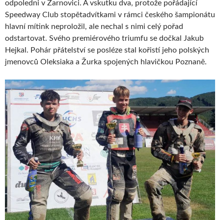
odpoledni v Žarnovici. A vskutku dva, protože pořádající
Speedway Club stopětadvítkami v rámci českého šampionátu
hlavní mítink neproložil, ale nechal s nimi celý pořad
odstartovat. Svého premiérového triumfu se dočkal Jakub
Hejkal. Pohár přátelství se posléze stal kořistí jeho polských
jmenovců Oleksiaka a Žurka spojených hlavičkou Poznaně.