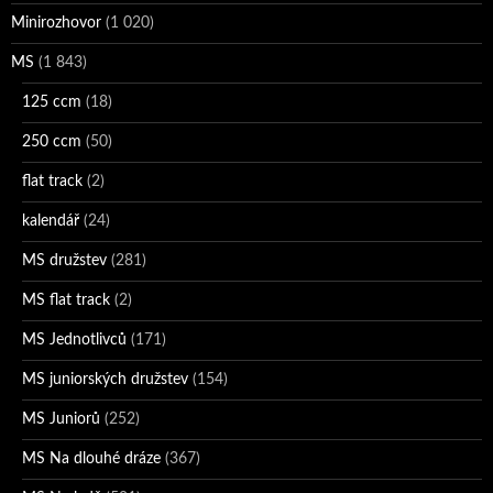
Minirozhovor
(1 020)
MS
(1 843)
125 ccm
(18)
250 ccm
(50)
flat track
(2)
kalendář
(24)
MS družstev
(281)
MS flat track
(2)
MS Jednotlivců
(171)
MS juniorských družstev
(154)
MS Juniorů
(252)
MS Na dlouhé dráze
(367)