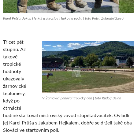
Karel Průša, Jakub Hejkal a Jaroslav Hajko na pódiu | foto Petra Zahradníčková
Třicet pět
stupňů. Až
takové
tropické
hodnoty
ukazovaly
žarnovické
teploměry,
V Žarnovici panoval tropický den | foto Rudolf Belan
když po
čtrnácté
hodině startoval mistrovský závod stopětadvacítek. Ovládli
jej Karel Průša s Jakubem Hejkalem, dobře se drželi také oba
Slováci ve startovním poli.