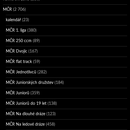
MČR
(2 706)
kalendář
(23)
MČR 1. liga
(380)
MČR 250 ccm
(89)
MČR Dvojic
(167)
MČR flat track
(59)
MČR Jednotlivců
(282)
MČR Juniorských družstev
(184)
MČR Juniorů
(359)
MČR Juniorů do 19 let
(138)
MČR Na dlouhé dráze
(123)
MČR Na ledové dráze
(458)