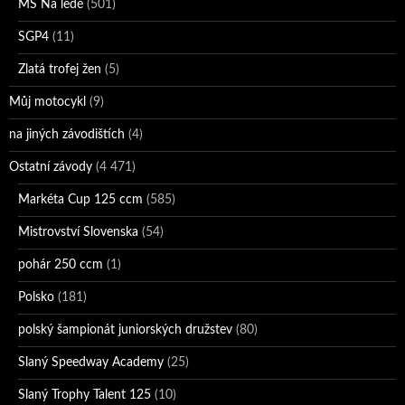
MS Na ledě
(501)
SGP4
(11)
Zlatá trofej žen
(5)
Můj motocykl
(9)
na jiných závodištích
(4)
Ostatní závody
(4 471)
Markéta Cup 125 ccm
(585)
Mistrovství Slovenska
(54)
pohár 250 ccm
(1)
Polsko
(181)
polský šampionát juniorských družstev
(80)
Slaný Speedway Academy
(25)
Slaný Trophy Talent 125
(10)