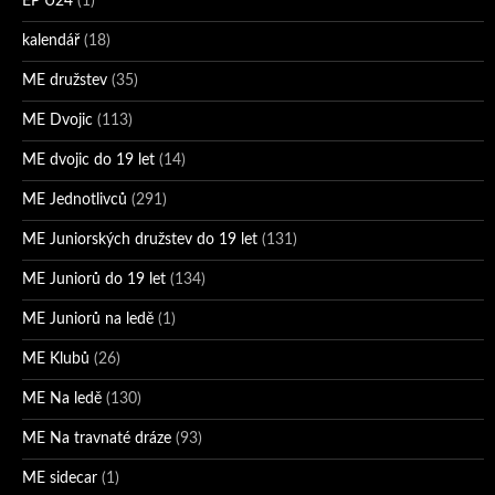
EP U24
(1)
kalendář
(18)
ME družstev
(35)
ME Dvojic
(113)
ME dvojic do 19 let
(14)
ME Jednotlivců
(291)
ME Juniorských družstev do 19 let
(131)
ME Juniorů do 19 let
(134)
ME Juniorů na ledě
(1)
ME Klubů
(26)
ME Na ledě
(130)
ME Na travnaté dráze
(93)
ME sidecar
(1)