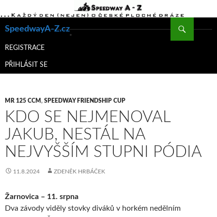
Hledat
SpeedwayA-Z.cz
PŘEJÍT
K
REGISTRACE
OBSAHU
PŘIHLÁSIT SE
WEBU
MR 125 CCM
,
SPEEDWAY FRIENDSHIP CUP
KDO SE NEJMENOVAL
JAKUB, NESTÁL NA
NEJVYŠŠÍM STUPNI PÓDIA
11.8.2024
ZDENĚK HRBÁČEK
Žarnovica – 11. srpna
Dva závody viděly stovky diváků v horkém nedělním