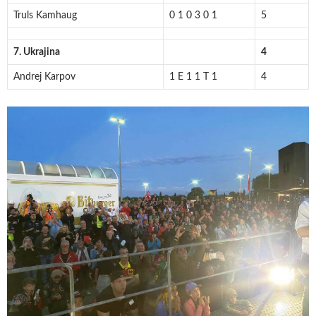
Truls Kamhaug
0 1 0 3 0 1
5
7. Ukrajina
4
Andrej Karpov
1 E 1 1 T 1
4