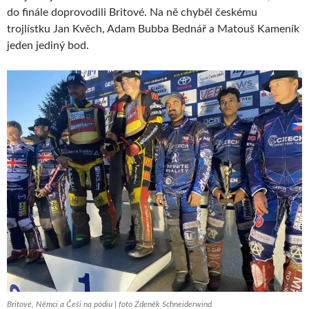
do finále doprovodili Britové. Na ně chyběl českému
trojlístku Jan Kvěch, Adam Bubba Bednář a Matouš Kameník
jeden jediný bod.
Britové, Němci a Češi na pódiu | foto Zdeněk Schneiderwind