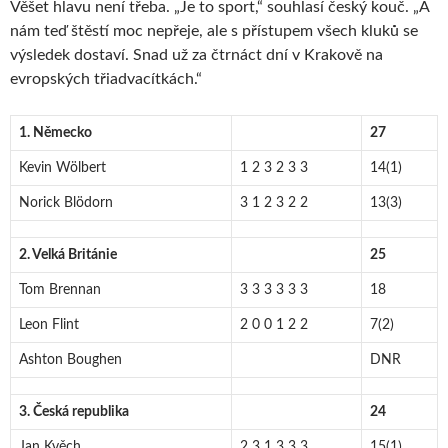
Věšet hlavu není třeba. „Je to sport,“ souhlasí český kouč. „A
nám teď štěstí moc nepřeje, ale s přístupem všech kluků se
výsledek dostaví. Snad už za čtrnáct dní v Krakově na
evropských třiadvacítkách.“
1. Německo
27
Kevin Wölbert
1 2 3 2 3 3
14(1)
Norick Blödorn
3 1 2 3 2 2
13(3)
2. Velká Británie
25
Tom Brennan
3 3 3 3 3 3
18
Leon Flint
2 0 0 1 2 2
7(2)
Ashton Boughen
DNR
3. Česká republika
24
Jan Kvěch
2 3 1 3 3 3
15(1)