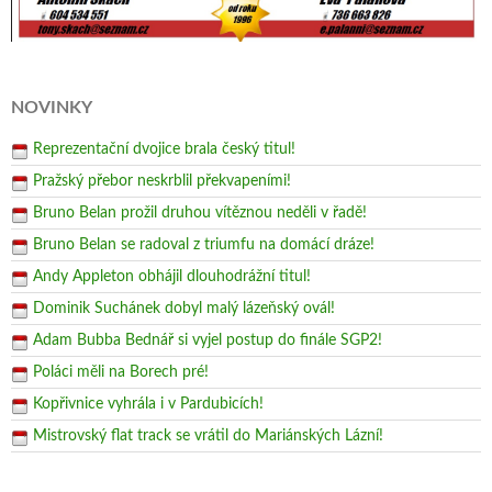
NOVINKY
Reprezentační dvojice brala český titul!
Pražský přebor neskrblil překvapeními!
Bruno Belan prožil druhou vítěznou neděli v řadě!
Bruno Belan se radoval z triumfu na domácí dráze!
Andy Appleton obhájil dlouhodrážní titul!
Dominik Suchánek dobyl malý lázeňský ovál!
Adam Bubba Bednář si vyjel postup do finále SGP2!
Poláci měli na Borech pré!
Kopřivnice vyhrála i v Pardubicích!
Mistrovský flat track se vrátil do Mariánských Lázní!