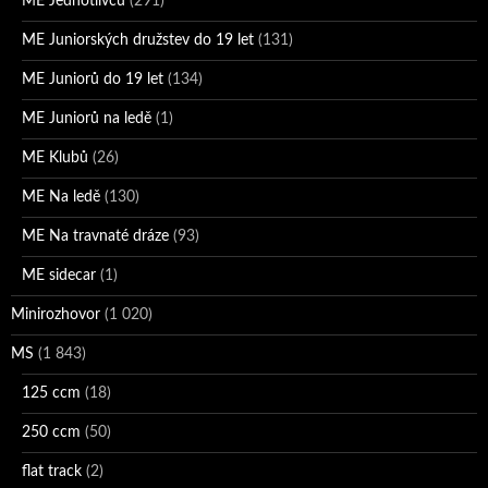
ME Jednotlivců
(291)
ME Juniorských družstev do 19 let
(131)
ME Juniorů do 19 let
(134)
ME Juniorů na ledě
(1)
ME Klubů
(26)
ME Na ledě
(130)
ME Na travnaté dráze
(93)
ME sidecar
(1)
Minirozhovor
(1 020)
MS
(1 843)
125 ccm
(18)
250 ccm
(50)
flat track
(2)