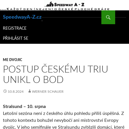
Hledat
SpeedwayA-Z.cz
PŘEJÍT
K
REGISTRACE
OBSAHU
PŘIHLÁSIT SE
WEBU
ME DVOJIC
POSTUP ČESKÉMU TRIU
UNIKL O BOD
10.8.2024
WERNER SCHAUER
Stralsund – 10. srpna
Letošní sezóna není z českého úhlu pohledu příliš úspěšná. Z
tohoto kontextu bohužel nevybočí ani mistrovství Evropy
dvojic. V jeho semifinále ve Stralsundu zvítězili domácí, které