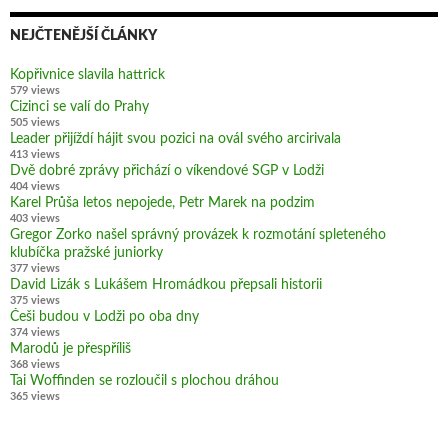
NEJČTENĚJŠÍ ČLÁNKY
Kopřivnice slavila hattrick
579 views
Cizinci se valí do Prahy
505 views
Leader přijíždí hájit svou pozici na ovál svého arcirivala
413 views
Dvě dobré zprávy přichází o víkendové SGP v Lodži
404 views
Karel Průša letos nepojede, Petr Marek na podzim
403 views
Gregor Zorko našel správný provázek k rozmotání spleteného
klubíčka pražské juniorky
377 views
David Lizák s Lukášem Hromádkou přepsali historii
375 views
Češi budou v Lodži po oba dny
374 views
Marodů je přespříliš
368 views
Tai Woffinden se rozloučil s plochou dráhou
365 views