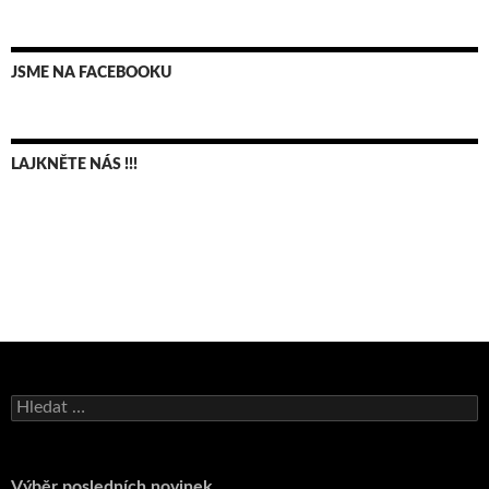
JSME NA FACEBOOKU
LAJKNĚTE NÁS !!!
Bruno Belan se radoval z triumfu na domácí dráze!
Vyhledávání
Andy Appleton obhájil dlouhodrážní titul!
Reprezentační dvojice brala český titul!
Pražský přebor neskrblil překvapeními!
Výběr posledních novinek