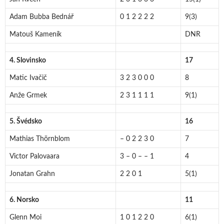
Adam Bubba Bednář
0 1 2 2 2 2
9(3)
Matouš Kameník
DNR
4. Slovinsko
17
Matic Ivačič
3 2 3 0 0 0
8
Anže Grmek
2 3 1 1 1 1
9(1)
5. Švédsko
16
Mathias Thörnblom
– 0 2 2 3 0
7
Victor Palovaara
3 – 0 – – 1
4
Jonatan Grahn
2 2 0 1
5(1)
6. Norsko
11
Glenn Moi
1 0 1 2 2 0
6(1)