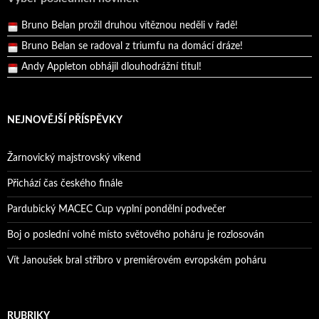
Bruno Belan prožil druhou vítěznou neděli v řadě!
Bruno Belan se radoval z triumfu na domácí dráze!
Andy Appleton obhájil dlouhodrážní titul!
Reprezentační dvojice brala český titul!
NEJNOVĚJŠÍ PŘÍSPĚVKY
Žarnovický majstrovský víkend
Přichází čas českého finále
Pardubický MACEC Cup vyplní pondělní podvečer
Boj o poslední volné místo světového poháru je rozlosován
Vít Janoušek bral stříbro v premiérovém evropském poháru
RUBRIKY