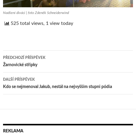
Nadšení diváci | foto Zdeněk Schneiderwind
525 total views, 1 view today
PŘEDCHOZÍ PŘÍSPĚVEK
Navigace
Žarnovické střípky
pro
DALŠÍ PŘÍSPĚVEK
příspěvek
Kdo se nejmenoval Jakub, nestál na nejvyšším stupni pódia
REKLAMA