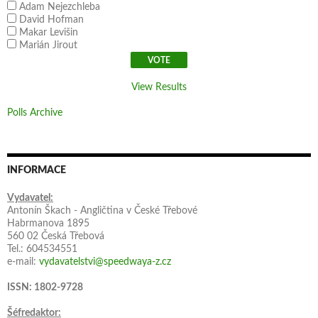
Adam Nejezchleba
David Hofman
Makar Levišin
Marián Jirout
View Results
Polls Archive
INFORMACE
Vydavatel:
Antonín Škach - Angličtina v České Třebové
Habrmanova 1895
560 02 Česká Třebová
Tel.: 604534551
e-mail:
vydavatelstvi@speedwaya-z.cz
ISSN: 1802-9728
Šéfredaktor: