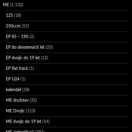
ME
(1 132)
125
(18)
250ccm
(51)
EP 85 – 190
(2)
EP do devatenácti let
(23)
EP dvojic do 19 let
(12)
EP flat track
(1)
EP U24
(1)
kalendář
(18)
ME družstev
(35)
ME Dvojic
(113)
ME dvojic do 19 let
(14)