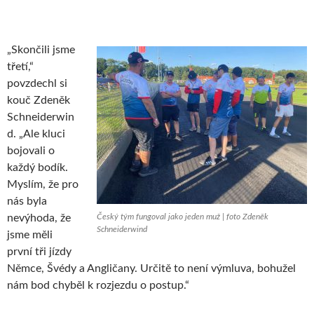
„Skončili jsme
třetí,“
povzdechl si
kouč Zdeněk
Schneiderwin
d. „Ale kluci
bojovali o
každý bodík.
Myslím, že pro
nás byla
nevýhoda, že
Český tým fungoval jako jeden muž | foto Zdeněk
Schneiderwind
jsme měli
první tři jízdy
Němce, Švédy a Angličany. Určitě to není výmluva, bohužel
nám bod chyběl k rozjezdu o postup.“