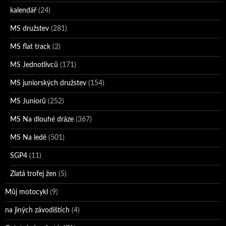
kalendář
(24)
MS družstev
(281)
MS flat track
(2)
MS Jednotlivců
(171)
MS juniorských družstev
(154)
MS Juniorů
(252)
MS Na dlouhé dráze
(367)
MS Na ledě
(501)
SGP4
(11)
Zlatá trofej žen
(5)
Můj motocykl
(9)
na jiných závodištích
(4)