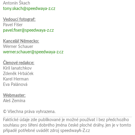
Antonín Škach
tony.skach@speedwaya-z.cz
Vedoucí fotograf:
Pavel Fišer
pavel.fiser@speedwaya-z.cz
Kancelář Německo:
Werner Schauer
werner.schauer@speedwaya-z.cz
Členové redakce:
Kiril Ianatchkov
Zdeněk Hrbáček
Karel Herman
Eva Palánová
Webmaster:
Aleš Zemina
© Všechna práva vyhrazena.
Faktické údaje zde publikované je možné používat i bez předchozího
souhlasu pro šíření dobrého jména české ploché dráhy, jen je v tomto
případě potřebné uvádět zdroj speedwayA-Z.cz