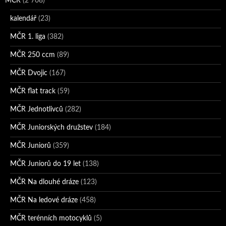
MČR
(2 708)
kalendář
(23)
MČR 1. liga
(382)
MČR 250 ccm
(89)
MČR Dvojic
(167)
MČR flat track
(59)
MČR Jednotlivců
(282)
MČR Juniorských družstev
(184)
MČR Juniorů
(359)
MČR Juniorů do 19 let
(138)
MČR Na dlouhé dráze
(123)
MČR Na ledové dráze
(458)
MČR terénních motocyklů
(5)