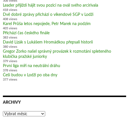
506 views
Leader přijíždí hájit svou pozici na ovál svého arcirivala
418 views
Dvě dobré zprávy přichází o víkendové SGP v Lodži
408 views
Karel Průša letos nepojede, Petr Marek na podzim
405 views
Přichází čas českého finále
383 views
David Lizák s Lukášem Hromádkou přepsali historii
380 views
Gregor Zorko našel správný provázek k rozmotání spleteného
klubíčka pražské juniorky
379 views
První liga míří na neutrální dráhu
378 views
Češi budou v Lodži po oba dny
377 views
ARCHIVY
Archivy