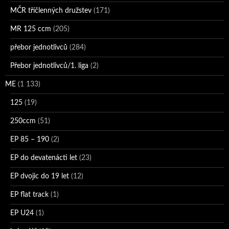
MČR tříčlenných družstev
(171)
MR 125 ccm
(205)
přebor jednotlivců
(284)
Přebor jednotlivců/1. liga
(2)
ME
(1 133)
125
(19)
250ccm
(51)
EP 85 – 190
(2)
EP do devatenácti let
(23)
EP dvojic do 19 let
(12)
EP flat track
(1)
EP U24
(1)