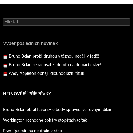
Bruno Belan se radoval z triumfu na domácí dráze!
Vyhledávání
Andy Appleton obhájil dlouhodrážní titul!
Reprezentační dvojice brala český titul!
Výběr posledních novinek
Pražský přebor neskrblil překvapeními!
Bruno Belan prožil druhou vítěznou neděli v řadě!
Bruno Belan se radoval z triumfu na domácí dráze!
Andy Appleton obhájil dlouhodrážní titul!
Reprezentační dvojice brala český titul!
NEJNOVĚJŠÍ PŘÍSPĚVKY
Bruno Belan obral favority o body spravedlivě rovným dílem
Workington rozhodne poháry stopětadvacítek
První liga míří na neutrální dráhu