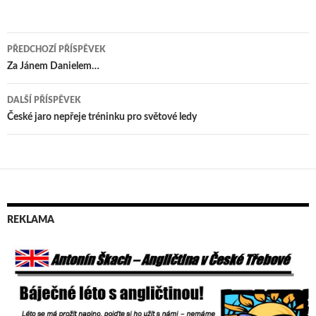
PŘEDCHOZÍ PŘÍSPĚVEK
Navigace
Za Jánem Danielem…
pro
DALŠÍ PŘÍSPĚVEK
příspěvek
České jaro nepřeje tréninku pro světové ledy
REKLAMA