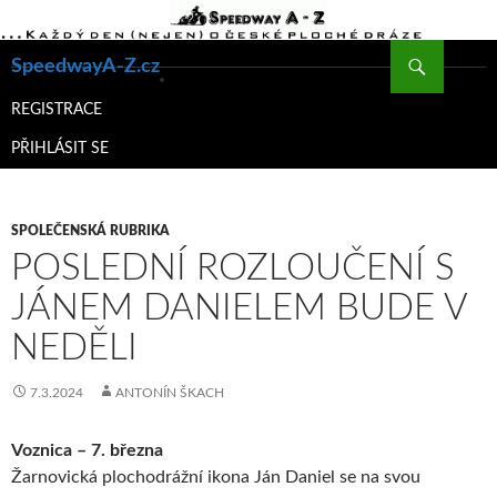
Hledat
SpeedwayA-Z.cz
PŘEJÍT
K
REGISTRACE
OBSAHU
PŘIHLÁSIT SE
WEBU
SPOLEČENSKÁ RUBRIKA
POSLEDNÍ ROZLOUČENÍ S
JÁNEM DANIELEM BUDE V
NEDĚLI
7.3.2024
ANTONÍN ŠKACH
Voznica – 7. března
Žarnovická plochodrážní ikona Ján Daniel se na svou