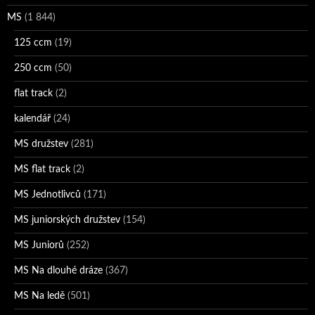
MS
(1 844)
125 ccm
(19)
250 ccm
(50)
flat track
(2)
kalendář
(24)
MS družstev
(281)
MS flat track
(2)
MS Jednotlivců
(171)
MS juniorských družstev
(154)
MS Juniorů
(252)
MS Na dlouhé dráze
(367)
MS Na ledě
(501)