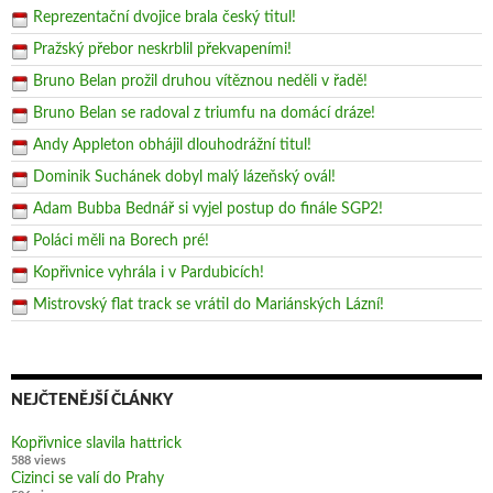
Reprezentační dvojice brala český titul!
Pražský přebor neskrblil překvapeními!
Bruno Belan prožil druhou vítěznou neděli v řadě!
Bruno Belan se radoval z triumfu na domácí dráze!
Andy Appleton obhájil dlouhodrážní titul!
Dominik Suchánek dobyl malý lázeňský ovál!
Adam Bubba Bednář si vyjel postup do finále SGP2!
Poláci měli na Borech pré!
Kopřivnice vyhrála i v Pardubicích!
Mistrovský flat track se vrátil do Mariánských Lázní!
NEJČTENĚJŠÍ ČLÁNKY
Kopřivnice slavila hattrick
588 views
Cizinci se valí do Prahy