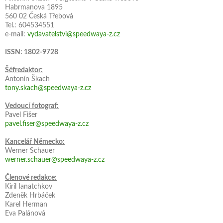
Habrmanova 1895
560 02 Česká Třebová
Tel.: 604534551
e-mail:
vydavatelstvi@speedwaya-z.cz
ISSN: 1802-9728
Šéfredaktor:
Antonín Škach
tony.skach@speedwaya-z.cz
Vedoucí fotograf:
Pavel Fišer
pavel.fiser@speedwaya-z.cz
Kancelář Německo:
Werner Schauer
werner.schauer@speedwaya-z.cz
Členové redakce:
Kiril Ianatchkov
Zdeněk Hrbáček
Karel Herman
Eva Palánová