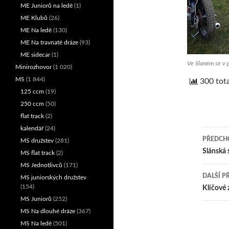
ME Juniorů na ledě
(1)
ME Klubů
(26)
ME Na ledě
(130)
ME Na travnaté dráze
(93)
ME sidecar
(1)
Ve Slaném se v p
Minirozhovor
(1 020)
MS
(1 844)
300 tota
125 ccm
(19)
250 ccm
(50)
flat track
(2)
kalendář
(24)
PŘEDCHO
MS družstev
(281)
Nav
Slánská
MS flat track
(2)
MS Jednotlivců
(171)
pro
DALŠÍ P
MS juniorských družstev
přís
(154)
Klíčové 
MS Juniorů
(252)
MS Na dlouhé dráze
(367)
MS Na ledě
(501)