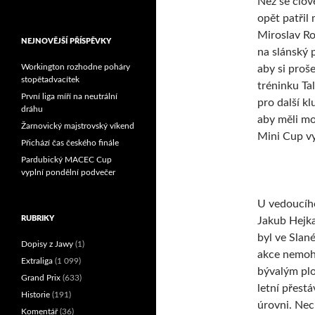
Než se člov
Reprezentační dvojice
opět patřil
brala český titul!
Miroslav Ro
NEJNOVĚJŠÍ PŘÍSPĚVKY
na slánský 
Workington rozhodne poháry
aby si proš
stopětadvacítek
tréninku Ta
První liga míří na neutrální
pro další k
dráhu
aby měli m
Žarnovický majstrovský víkend
Mini Cup vyz
Přichází čas českého finále
Pardubický MACEC Cup
vyplní pondělní podvečer
U vedoucího
RUBRIKY
Jakub Hejka
byl ve Slané
Dopisy z Jawy
(1)
akce nemohl
Extraliga
(1 099)
bývalým plo
Grand Prix
(633)
letní přest
Historie
(191)
úrovni. Nec
Komentář
(36)