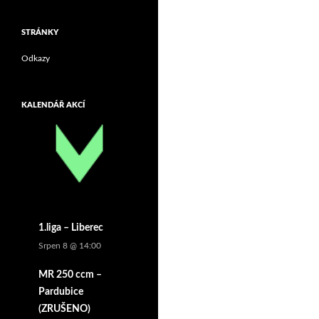
STRÁNKY
Odkazy
KALENDÁŘ AKCÍ
1.liga – Liberec
Srpen 8 @ 14:00
MR 250 ccm –
Pardubice
(ZRUŠENO)