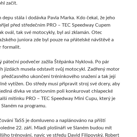
l začít.
 depu stála i dodávka Pavla Marka. Kdo čekal, že jeho
i přijel před středečním PRO – TEC Speedway Cupem
ak ovál, tak své motocykly, byl asi zklamán. Otec
žského juniora zde byl pouze na přátelské návštěvě a
r formalit.
 páteční podvečer zažila Štěpánka Nyklová. Po pár
h jízdách musela odstavit svůj motocykl. Zadřený motor
u předčasného ukončení tréninkového snažení a tak její
lně vytížen. Do středy musí připravit stroj své dcery, aby
jediná dívka ve startovním poli konkurovat chlapecké
 další mítinku PRO – TEC Speedway Mini Cupu, který je
e Slaném na programu.
čování TaSS je domluveno a naplánováno na příští
oledne 22. září. Mladí plošináři ve Slaném budou mít
šího trénování, navíc ve středu David Filipovský, Robert