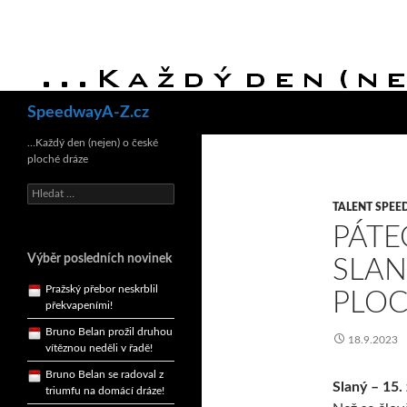
Hledat
SpeedwayA-Z.cz
Bruno Belan se radoval z
…Každý den (nejen) o české
triumfu na domácí dráze!
ploché dráze
Andy Appleton obhájil
dlouhodrážní titul!
Vyhledávání
TALENT SPEE
Reprezentační dvojice
PÁTE
brala český titul!
Pražský přebor neskrblil
Výběr posledních novinek
SLAN
překvapeními!
PLOC
Bruno Belan prožil druhou
vítěznou neděli v řadě!
18.9.2023
Bruno Belan se radoval z
triumfu na domácí dráze!
Andy Appleton obhájil
Slaný – 15. 
dlouhodrážní titul!