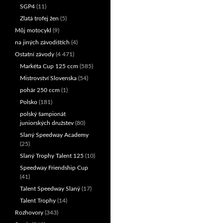
SGP4
(11)
Zlatá trofej žen
(5)
Můj motocykl
(9)
na jiných závodištích
(4)
Ostatní závody
(4 471)
Markéta Cup 125 ccm
(585)
Mistrovství Slovenska
(54)
pohár 250 ccm
(1)
Polsko
(181)
polský šampionát
juniorských družstev
(80)
Slaný Speedway Academy
(25)
Slaný Trophy Talent 125
(10)
Speedway Friendship Cup
(41)
Talent Speedway Slaný
(17)
Talent Trophy
(14)
Rozhovory
(343)