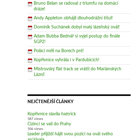
Bruno Belan se radoval z triumfu na domácí
dráze!
Andy Appleton obhájil dlouhodrážní titul!
Dominik Suchánek dobyl malý lázeňský ovál!
Adam Bubba Bednář si vyjel postup do finále
SGP2!
Poláci měli na Borech pré!
Kopřivnice vyhrála i v Pardubicích!
Mistrovský flat track se vrátil do Mariánských
Lázní!
NEJČTENĚJŠÍ ČLÁNKY
Kopřivnice slavila hattrick
587 views
Cizinci se valí do Prahy
506 views
Leader přijíždí hájit svou pozici na ovál svého
arcirivala