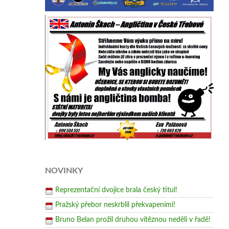
NOVINKY
Reprezentační dvojice brala český titul!
Pražský přebor neskrblil překvapeními!
Bruno Belan prožil druhou vítěznou neděli v řadě!