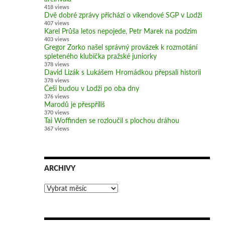
418 views
Dvě dobré zprávy přichází o víkendové SGP v Lodži
407 views
Karel Průša letos nepojede, Petr Marek na podzim
403 views
Gregor Zorko našel správný provázek k rozmotání
spleteného klubíčka pražské juniorky
378 views
David Lizák s Lukášem Hromádkou přepsali historii
378 views
Češi budou v Lodži po oba dny
376 views
Marodů je přespříliš
370 views
Tai Woffinden se rozloučil s plochou dráhou
367 views
ARCHIVY
Archivy