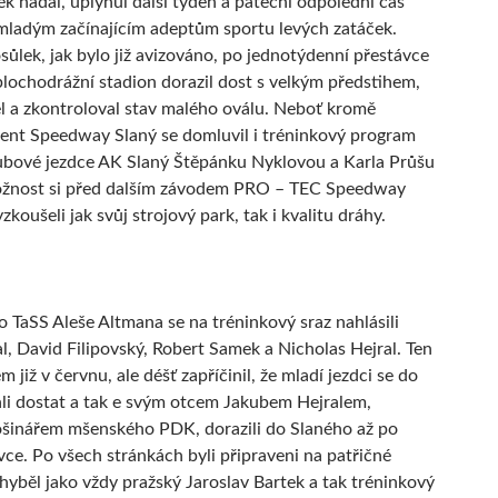
ěk nadál, uplynul další týden a páteční odpolední čas
 mladým začínajícím adeptům sportu levých zatáček.
sůlek, jak bylo již avizováno, po jednotýdenní přestávce
plochodrážní stadion dorazil dost s velkým předstihem,
el a zkontroloval stav malého oválu. Neboť kromě
lent Speedway Slaný se domluvil i tréninkový program
lubové jezdce AK Slaný Štěpánku Nyklovou a Karla Průšu
ožnost si před dalším závodem PRO – TEC Speedway
koušeli jak svůj strojový park, tak i kvalitu dráhy.
 TaSS Aleše Altmana se na tréninkový sraz nahlásili
l, David Filipovský, Robert Samek a Nicholas Hejral. Ten
m již v červnu, ale déšť zapříčinil, že mladí jezdci se do
i dostat a tak e svým otcem Jakubem Hejralem,
šinářem mšenského PDK, dorazili do Slaného až po
ávce. Po všech stránkách byli připraveni na patřičné
hyběl jako vždy pražský Jaroslav Bartek a tak tréninkový