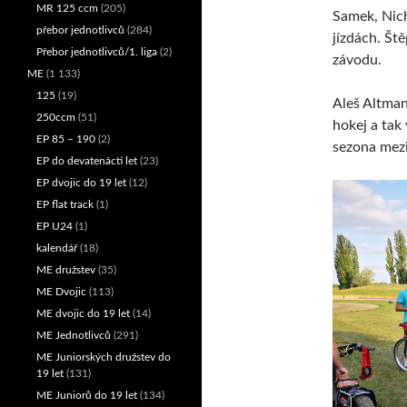
MR 125 ccm
(205)
Samek, Nich
přebor jednotlivců
(284)
jízdách. Št
Přebor jednotlivců/1. liga
(2)
závodu.
ME
(1 133)
125
(19)
Aleš Altman
250ccm
(51)
hokej a tak
EP 85 – 190
(2)
sezona mezi
EP do devatenácti let
(23)
EP dvojic do 19 let
(12)
EP flat track
(1)
EP U24
(1)
kalendář
(18)
ME družstev
(35)
ME Dvojic
(113)
ME dvojic do 19 let
(14)
ME Jednotlivců
(291)
ME Juniorských družstev do
19 let
(131)
ME Juniorů do 19 let
(134)