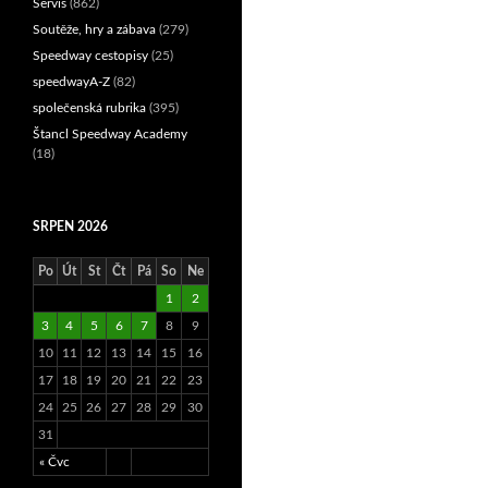
Servis
(862)
Soutěže, hry a zábava
(279)
Speedway cestopisy
(25)
speedwayA-Z
(82)
společenská rubrika
(395)
Štancl Speedway Academy
(18)
SRPEN 2026
Po
Út
St
Čt
Pá
So
Ne
1
2
3
4
5
6
7
8
9
10
11
12
13
14
15
16
17
18
19
20
21
22
23
24
25
26
27
28
29
30
31
« Čvc