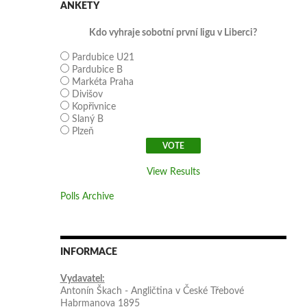
ANKETY
Kdo vyhraje sobotní první ligu v Liberci?
Pardubice U21
Pardubice B
Markéta Praha
Divišov
Kopřivnice
Slaný B
Plzeň
View Results
Polls Archive
INFORMACE
Vydavatel:
Antonín Škach - Angličtina v České Třebové
Habrmanova 1895