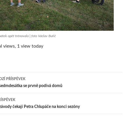
átek opět trénovalo | foto Václav Buřič
l views, 1 view today
ZÍ PŘÍSPĚVEK
igace
 sedmdesátka se prvně podívá domů
ŘÍSPĚVEK
pěvek
závody čekají Petra Chlupáče na konci sezóny