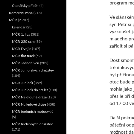
program moh
Čtenářský příběh
(4)
Komerční zóna
(218)
Ve slánském
MČR
(2 707)
syn Petr s
kalendář
(23)
vyzkoušet j
MČR 1. liga
(381)
mladého pra
MČR 250 ccm
(89)
zařídit si pá
MČR Dvojic
(167)
MČR flat track
(59)
Dost smolný
MČR Jednotlivců
(282)
tréninkovýc
MČR Juniorských družstev
byl příčino
(184)
otec bude p
MČR Juniorů
(359)
mohla jako 
MČR Juniorů do 19 let
(138)
přesile při
MČR Na dlouhé dráze
(123)
od 17:00 v
MČR Na ledové dráze
(458)
MČR terénních motocyklů
(5)
Další pokra
MČR tříčlenných družstev
páteční odp
(171)
možnost dal