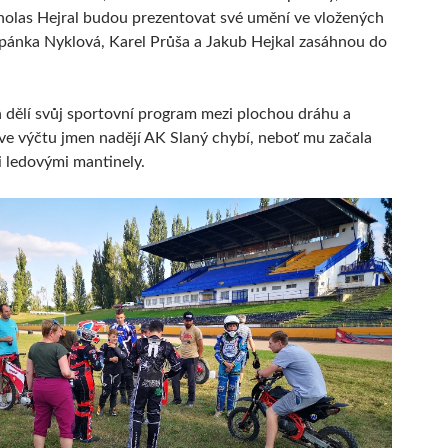
olas Hejral budou prezentovat své umění ve vložených
ěpánka Nyklová, Karel Průša a Jakub Hejkal zasáhnou do
 dělí svůj sportovní program mezi plochou dráhu a
 ve výčtu jmen nadějí AK Slaný chybí, neboť mu začala
 ledovými mantinely.