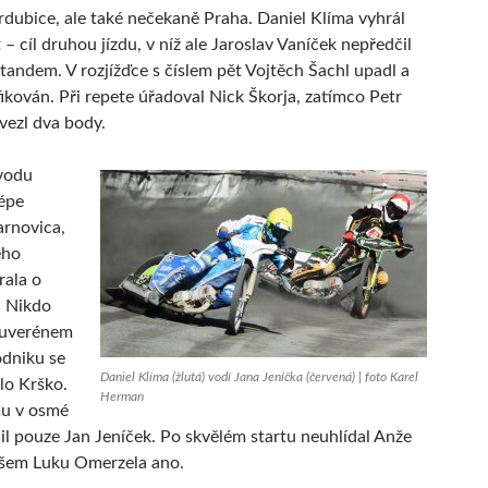
rdubice, ale také nečekaně Praha. Daniel Klíma vyhrál
 – cíl druhou jízdu, v níž ale Jaroslav Vaníček nepředčil
tandem. V rozjížďce s číslem pět Vojtěch Šachl upadl a
fikován. Při repete úřadoval Nick Škorja, zatímco Petr
vezl dva body.
vodu
lépe
arnovica,
eho
rala o
. Nikdo
suverénem
odniku se
Daniel Klíma (žlutá) vodí Jana Jeníčka (červená) | foto Karel
lo Krško.
Herman
u v osmé
nil pouze Jan Jeníček. Po skvělém startu neuhlídal Anže
šem Luku Omerzela ano.