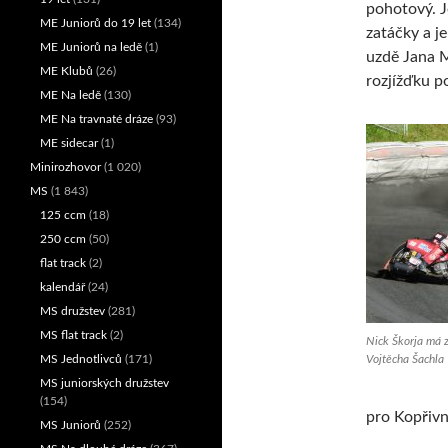
pohotový. J
ME Juniorů do 19 let
(134)
zatáčky a j
ME Juniorů na ledě
(1)
uzdě Jana M
ME Klubů
(26)
rozjížďku p
ME Na ledě
(130)
ME Na travnaté dráze
(93)
ME sidecar
(1)
Minirozhovor
(1 020)
MS
(1 843)
125 ccm
(18)
250 ccm
(50)
flat track
(2)
kalendář
(24)
MS družstev
(281)
MS flat track
(2)
Nick Škorja má 
Vojtěcha Šachla 
MS Jednotlivců
(171)
MS juniorských družstev
(154)
pro Kopřivni
MS Juniorů
(252)