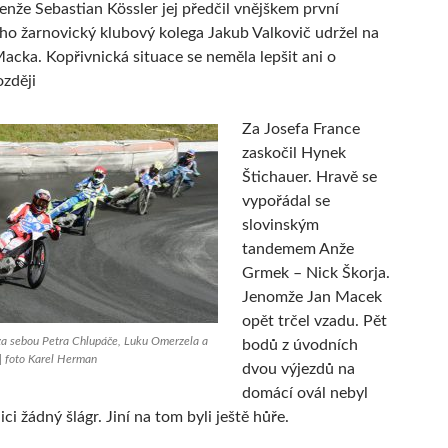
enže Sebastian Kössler jej předčil vnějškem první
eho žarnovický klubový kolega Jakub Valkovič udržel na
acka. Kopřivnická situace se neměla lepšit ani o
ozději
Za Josefa France
zaskočil Hynek
Štichauer. Hravě se
vypořádal se
slovinským
tandemem Anže
Grmek – Nick Škorja.
Jenomže Jan Macek
opět trčel vzadu. Pět
za sebou Petra Chlupáče, Luku Omerzela a
bodů z úvodních
| foto Karel Herman
dvou výjezdů na
domácí ovál nebyl
ci žádný šlágr. Jiní na tom byli ještě hůře.