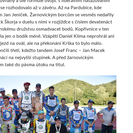
rovnaný a dle formule dvojic s liberálním nasazováním
se rozhodovalo až v závěru. Až na Pardubice, kde
en Jan Jeníček. Žarnovickým borcům se vesměs nedařily
ck Škorja v duelu s nimi v rozjížďce s číslem devatenáct
ovinskému družstvu osmadvacet bodů. Kopřivnice v ten
 jen o bodík méně. Vzápětí Daniel Klíma neprohrál ani
ýjezd na ovál, ale na překonání Krška to bylo málo.
nčili třetí, kdežto tandem Josef Franc – Jan Macek
ácí na nejvyšší stupínek. A před žarnovickým
m také do pásma útoku na titul.