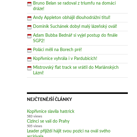
Bruno Belan se radoval z triumfu na domácí
dráze!
Andy Appleton obhájil dlouhodrážní titul!
Dominik Suchánek dobyl malý lázeňský ovál!
Adam Bubba Bednář si vyjel postup do finále
SGP2!
Poláci měli na Borech pré!
Kopřivnice vyhrála i v Pardubicích!
Mistrovský flat track se vrátil do Mariánských
Lázní!
NEJČTENĚJŠÍ ČLÁNKY
Kopřivnice slavila hattrick
583 views
Cizinci se valí do Prahy
505 views
Leader přijíždí hájit svou pozici na ovál svého
arcirivala