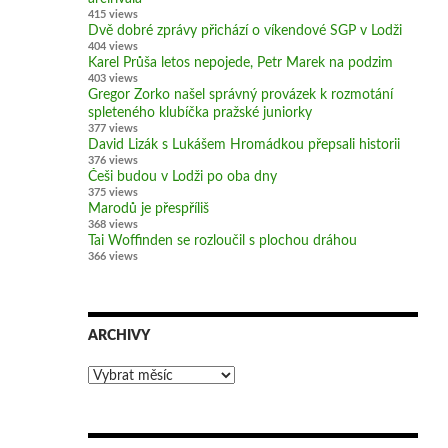
415 views
Dvě dobré zprávy přichází o víkendové SGP v Lodži
404 views
Karel Průša letos nepojede, Petr Marek na podzim
403 views
Gregor Zorko našel správný provázek k rozmotání
spleteného klubíčka pražské juniorky
377 views
David Lizák s Lukášem Hromádkou přepsali historii
376 views
Češi budou v Lodži po oba dny
375 views
Marodů je přespříliš
368 views
Tai Woffinden se rozloučil s plochou dráhou
366 views
ARCHIVY
Archivy