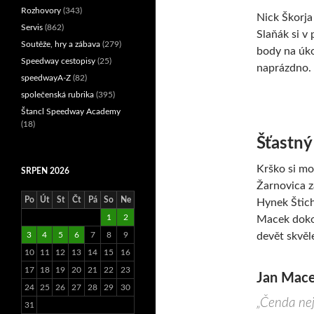
Rozhovory
(343)
Nick Škorja
Servis
(862)
Slaňák si v
Soutěže, hry a zábava
(279)
body na úko
Speedway cestopisy
(25)
naprázdno.
speedwayA-Z
(82)
společenská rubrika
(395)
Štancl Speedway Academy
(18)
Šťastný
Krško si moh
SRPEN 2026
Žarnovica z
Po
Út
St
Čt
Pá
So
Ne
Hynek Štich
1
2
Macek dokon
devět skvěl
3
4
5
6
7
8
9
10
11
12
13
14
15
16
17
18
19
20
21
22
23
Jan Mace
24
25
26
27
28
29
30
„Čenda neje
31