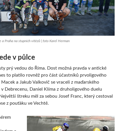
e a Praha na stupních vítězů | foto Karel Herman
ede v půlce
ty prý vedou do Říma. Dost možná pravda v antické
nes to platilo rovněž pro část účastníků prvoligového
 Macek a Jakub Valkovič se vraceli z maďarského
v Debrecenu, Daniel Klíma z druholigového duelu
Největší štreku měl za sebou Josef Franc, který cestoval
se z pouťáku ve Vechtě.
nérem