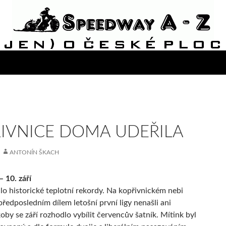
IVNICE DOMA UDEŘILA
ANTONÍN ŠKACH
– 10. září
lo historické teplotní rekordy. Na kopřivnickém nebi
předposledním dílem letošní první ligy nenašli ani
oby se září rozhodlo vybílit červencův šatník. Mítink byl