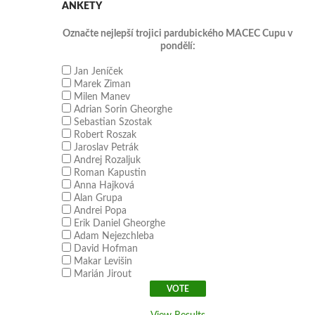
ANKETY
Označte nejlepší trojici pardubického MACEC Cupu v
pondělí:
Jan Jeníček
Marek Ziman
Milen Manev
Adrian Sorin Gheorghe
Sebastian Szostak
Robert Roszak
Jaroslav Petrák
Andrej Rozaljuk
Roman Kapustin
Anna Hajková
Alan Grupa
Andrei Popa
Erik Daniel Gheorghe
Adam Nejezchleba
David Hofman
Makar Levišin
Marián Jirout