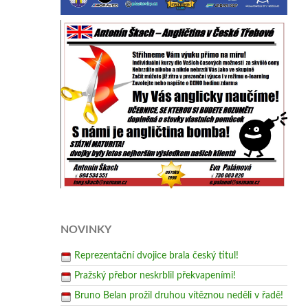
NOVINKY
Reprezentační dvojice brala český titul!
Pražský přebor neskrblil překvapeními!
Bruno Belan prožil druhou vítěznou neděli v řadě!