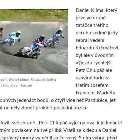
Daniel Klíma, který
prve ve druhé
zatáčce třetího
okruhu sedmé jízdy
sebral vedení
Eduardu Krčmářovi,
byl ale v úvodním
výjezdu rychlejší.
Petr Chlupáč ale
uzavíral řadu za
ovič, Daniel Klíma, Eduard Krčmář a
třetím Josefem
 | foto Karel Herman
Francem. Markéta
ouhých jedenáct bodů, o čtyři více než Pardubice, jež
át neměly zlomit prokletí poslední pozice.
ložili své zbraně. Petr Chlupáč vyjel na ovál k jedenácté
atným povlakem na své přilbě. Vrátil se k depu a Daniel
správný modrý vyměnil za červený. S ním vyhrál před