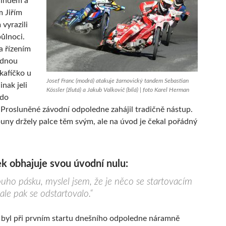
indem a
 Jiřím
vyrazili
ůlnoci.
za řízením
ednou
 kafíčko u
Josef Franc (modrá) atakuje žarnovický tandem Sebastian
inak jeli
Kössler (žlutá) a Jakub Valkovič (bílá) | foto Karel Herman
 do
 Prosluněné závodní odpoledne zahájil tradičně nástup.
uny držely palce těm svým, ale na úvod je čekal pořádný
k obhajuje svou úvodní nulu:
ouho pásku, myslel jsem, že je něco se startovacím
ale pak se odstartovalo.“
 byl při prvním startu dnešního odpoledne náramně