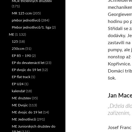
Schneiderw
MČR tříčlenných družstev
(171)
mechanikem
MR 125 ccm
(205)
Georgievem 
přebor jednotlivců
(284)
hodinu po p
Přebor jednotlivců/1. liga
(2)
Střídali se 
ME
(1 132)
dodávky. J
125
(18)
zastavili na
250ccm
(51)
pumpy, ale j
EP 85 – 190
(2)
nonstop až
EP do devatenácti let
(23)
Kopřivnice.
EP dvojic do 19 let
(12)
Domácí trib
EP flat track
(1)
šok.
EP U24
(1)
kalendář
(18)
Jan Mace
ME družstev
(35)
„Držela dl
ME Dvojic
(113)
zařízením, 
ME dvojic do 19 let
(14)
ME Jednotlivců
(291)
ME Juniorských družstev do
Josef Franc
19 let
(131)