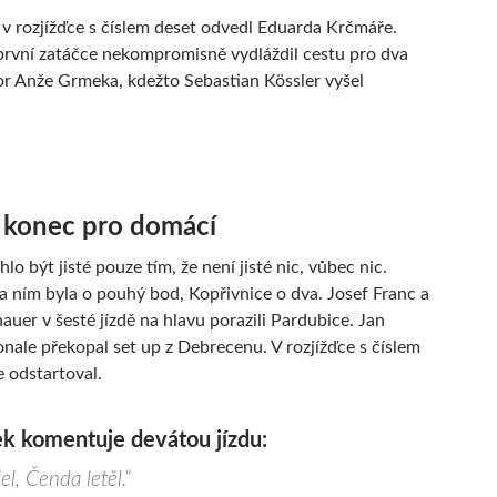
 v rozjížďce s číslem deset odvedl Eduarda Krčmáře.
 první zatáčce nekompromisně vydláždil cestu pro dva
r Anže Grmeka, kdežto Sebastian Kössler vyšel
 konec pro domácí
lo být jisté pouze tím, že není jisté nic, vůbec nic.
a ním byla o pouhý bod, Kopřivnice o dva. Josef Franc a
auer v šesté jízdě na hlavu porazili Pardubice. Jan
ale překopal set up z Debrecenu. V rozjížďce s číslem
e odstartoval.
k komentuje devátou jízdu:
l, Čenda letěl.“