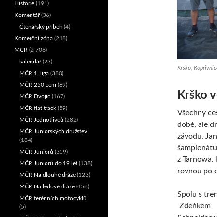
Historie
(191)
Komentář
(36)
Čtenářský příběh
(4)
Komerční zóna
(218)
MČR
(2 706)
kalendář
(23)
Krško, Kopřivnic
MČR 1. liga
(380)
MČR 250 ccm
(89)
Krško v
MČR Dvojic
(167)
MČR flat track
(59)
Všechny ces
MČR Jednotlivců
(282)
době, ale d
MČR Juniorských družstev
závodu. Jan
(184)
šampionátu 
MČR Juniorů
(359)
z Tarnowa. 
MČR Juniorů do 19 let
(138)
rovnou po o
MČR Na dlouhé dráze
(123)
MČR Na ledové dráze
(458)
Spolu s tre
MČR terénních motocyklů
Zdeňkem
(5)