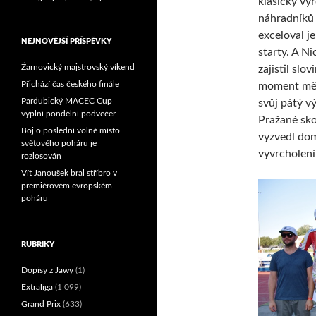
klasicky vy
Reprezentační dvojice
náhradníků 
brala český titul!
exceloval j
NEJNOVĚJŠÍ PŘÍSPĚVKY
starty. A Ni
Žarnovický majstrovský víkend
zajistil sl
Přichází čas českého finále
moment měla
Pardubický MACEC Cup
svůj pátý v
vyplní pondělní podvečer
Pražané sko
Boj o poslední volné místo
vyzvedl dom
světového poháru je
vyvrcholení
rozlosován
Vít Janoušek bral stříbro v
premiérovém evropském
poháru
RUBRIKY
Dopisy z Jawy
(1)
Extraliga
(1 099)
Grand Prix
(633)