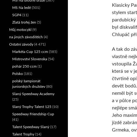
MS Na dlouhé dráze
(367)
Klasicky Pa
MS Na ledě
(501)
stylem start
SGP4
(11)
pardubický 
Zlatá trofej žen
(5)
byl diskvali
Můj motocykl
(9)
Chlupáč při
na jiných závodištích
(4)
Ostatní závody
(4 471)
A tak do zá
Markéta Cup 125 ccm
(585)
vlastně nej
Mistrovství Slovenska
(54)
vstoupila Ž
pohár 250 ccm
(1)
která se v j
Polsko
(181)
čtvrtině opí
polský šampionát
devět bodů
juniorských družstev
(80)
neměl být 
Slaný Speedway Academy
(25)
a v půlce p
Slaný Trophy Talent 125
(10)
nejlépe smá
Speedway Friendship Cup
Jeho maxim
(41)
jízdě zabrá
Talent Speedway Slaný
(17)
Grmeka, ov
Talent Trophy
(14)