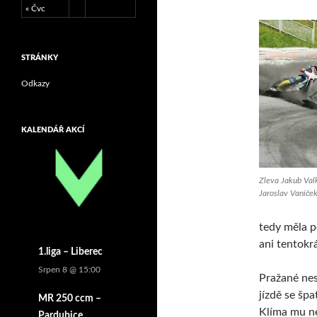
« Čvc
STRÁNKY
Odkazy
KALENDÁŘ AKCÍ
Zleva Jakub Valk
Jaroslav Vaníček
tedy měla p
ani tentokr
1.liga – Liberec
Srpen 8 @ 15:00
Pražané nes
jízdě se šp
MR 250 ccm –
Klíma mu ne
Pardubice